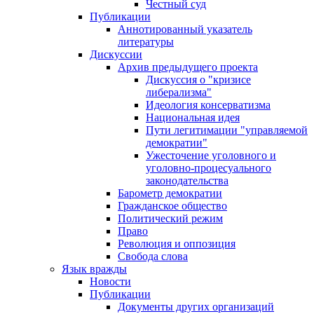
Честный суд
Публикации
Аннотированный указатель
литературы
Дискуссии
Архив предыдущего проекта
Дискуссия о "кризисе
либерализма"
Идеология консерватизма
Национальная идея
Пути легитимации "управляемой
демократии"
Ужесточение уголовного и
уголовно-процесуального
законодательства
Барометр демократии
Гражданское общество
Политический режим
Право
Революция и оппозиция
Свобода слова
Язык вражды
Новости
Публикации
Документы других организаций