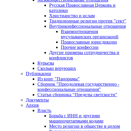
Русская Православная Церковь и
католики
Христианство и ислам
Традиционные религии против "сект"
Внутриконфессиональные отношения
Взаимоотношения
мусульманских организаций
Православные юрисдикции
Прочие конфессии
Другие примеры сотрудничества и
конфликтов
Курьезы
Сколько верующих
Публикации
Из книг "Панорамы"
Сборник "Преодолевая государственно -
конфессиональные отношения"
Статьи сборника "Пределы светскости"
Документы
Архив
Власть
Борьба с ИНН и другими
машиночитаемыми кодами
Место религии в обществе в целом