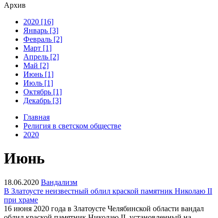
Архив
2020 [16]
Январь [3]
Февраль [2]
Март [1]
Апрель [2]
Май [2]
Июнь [1]
Июль [1]
Октябрь [1]
Декабрь [3]
Главная
Религия в светском обществе
2020
Июнь
18.06.2020
Вандализм
В Златоусте неизвестный облил краской памятник Николаю II
при храме
16 июня 2020 года в Златоусте Челябинской области вандал
облил краской памятник Николаю II, установленный на