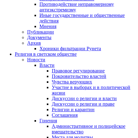
Противодействие неправомерному
антиэкстремизму
Иные государственные и общественные
действия
Мнения
Публикации
Документы
Архив
Хроники фильтрации Рунета
Религия в светском обществе
Новости
Власти
Правовое регулирование
Покровительство властей
Чувства верующих
Участие в выборах и в политической
жизни
Дискуссии о религии и власти
Дискуссии о религии и праве
Религии и карантин
Соглашения
Гонения
Административное и полицейское
вмешательство
Места для молитвы