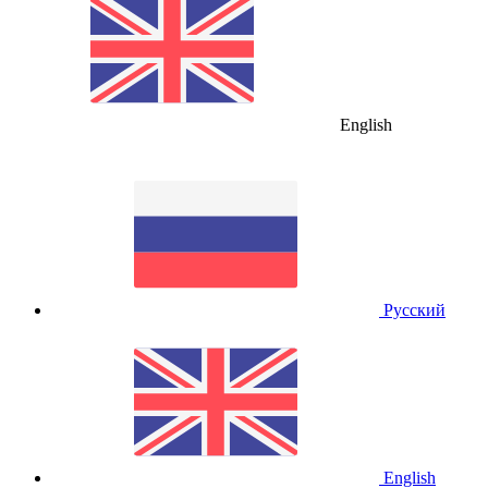
English
Русский
English