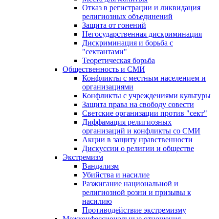
Отказ в регистрации и ликвидация
религиозных объединений
Защита от гонений
Негосударственная дискриминация
Дискриминация и борьба с
"сектантами"
Теоретическая борьба
Общественность и СМИ
Конфликты с местным населением и
организациями
Конфликты с учреждениями культуры
Защита права на свободу совести
Светские организации против "сект"
Диффамация религиозных
организаций и конфликты со СМИ
Акции в защиту нравственности
Дискуссии о религии и обществе
Экстремизм
Вандализм
Убийства и насилие
Разжигание национальной и
религиозной розни и призывы к
насилию
Противодействие экстремизму
Межконфессиональные отношения