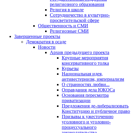
религиозного образования
Религия в школе
Сотрудничество в культурно-
просветительской сфере
Общественность и СМИ
Религиозные СМИ
Завершенные проекты
Демократия в осаде
Новости
Архив предыдущего проекта
Крупные мероприятия
консервативного толка
Курьезы
Национальная идея,
антивестернизм, империализм
О странностях любви...
Оправдания дела ЮКОСа
Основания пересмотра
приватизации
Предложения де-либерализовать
Конституцию и публичное право
Призывы к ужесточению
уголовного и уголовно-
процессуального
законодательства