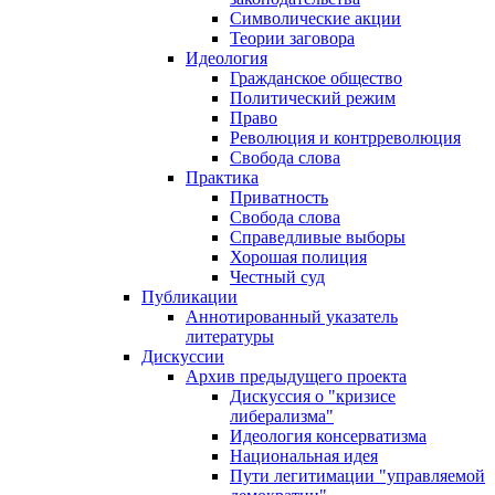
Символические акции
Теории заговора
Идеология
Гражданское общество
Политический режим
Право
Революция и контрреволюция
Свобода слова
Практика
Приватность
Свобода слова
Справедливые выборы
Хорошая полиция
Честный суд
Публикации
Аннотированный указатель
литературы
Дискуссии
Архив предыдущего проекта
Дискуссия о "кризисе
либерализма"
Идеология консерватизма
Национальная идея
Пути легитимации "управляемой