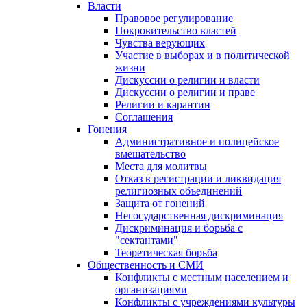
Власти
Правовое регулирование
Покровительство властей
Чувства верующих
Участие в выборах и в политической
жизни
Дискуссии о религии и власти
Дискуссии о религии и праве
Религии и карантин
Соглашения
Гонения
Административное и полицейское
вмешательство
Места для молитвы
Отказ в регистрации и ликвидация
религиозных объединений
Защита от гонений
Негосударственная дискриминация
Дискриминация и борьба с
"сектантами"
Теоретическая борьба
Общественность и СМИ
Конфликты с местным населением и
организациями
Конфликты с учреждениями культуры