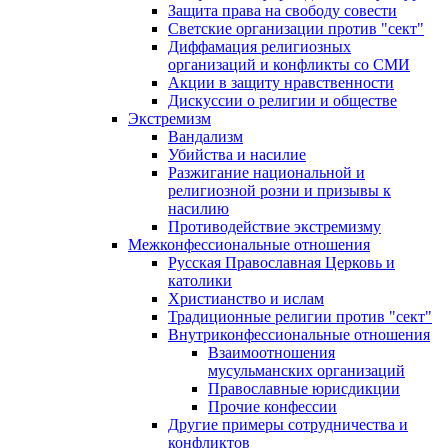
Защита права на свободу совести
Светские организации против "сект"
Диффамация религиозных
организаций и конфликты со СМИ
Акции в защиту нравственности
Дискуссии о религии и обществе
Экстремизм
Вандализм
Убийства и насилие
Разжигание национальной и
религиозной розни и призывы к
насилию
Противодействие экстремизму
Межконфессиональные отношения
Русская Православная Церковь и
католики
Христианство и ислам
Традиционные религии против "сект"
Внутриконфессиональные отношения
Взаимоотношения
мусульманских организаций
Православные юрисдикции
Прочие конфессии
Другие примеры сотрудничества и
конфликтов