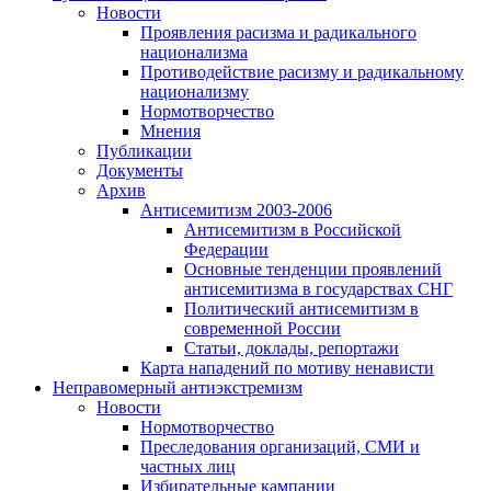
Новости
Проявления расизма и радикального
национализма
Противодействие расизму и радикальному
национализму
Нормотворчество
Мнения
Публикации
Документы
Архив
Антисемитизм 2003-2006
Антисемитизм в Российской
Федерации
Основные тенденции проявлений
антисемитизма в государствах СНГ
Политический антисемитизм в
современной России
Статьи, доклады, репортажи
Карта нападений по мотиву ненависти
Неправомерный антиэкстремизм
Новости
Нормотворчество
Преследования организаций, СМИ и
частных лиц
Избирательные кампании