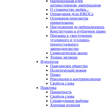
Национальная идея,
антивестернизм, империализм
О странностях любви...
Оправдания дела ЮКОСа
Основания пересмотра
приватизации
Предложения де-либерализовать
Конституцию и публичное право
Призывы к ужесточению
уголовного и уголовно-
процессуального
законодательства
Символические акции
Теории заговора
Идеология
Гражданское общество
Политический режим
Право
Революция и контрреволюция
Свобода слова
Практика
Приватность
Свобода слова
Справедливые выборы
Хорошая полиция