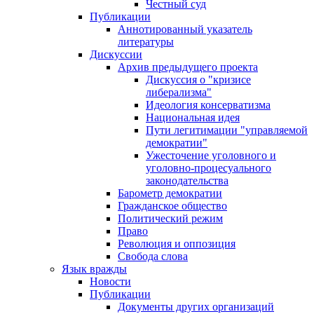
Честный суд
Публикации
Аннотированный указатель
литературы
Дискуссии
Архив предыдущего проекта
Дискуссия о "кризисе
либерализма"
Идеология консерватизма
Национальная идея
Пути легитимации "управляемой
демократии"
Ужесточение уголовного и
уголовно-процесуального
законодательства
Барометр демократии
Гражданское общество
Политический режим
Право
Революция и оппозиция
Свобода слова
Язык вражды
Новости
Публикации
Документы других организаций