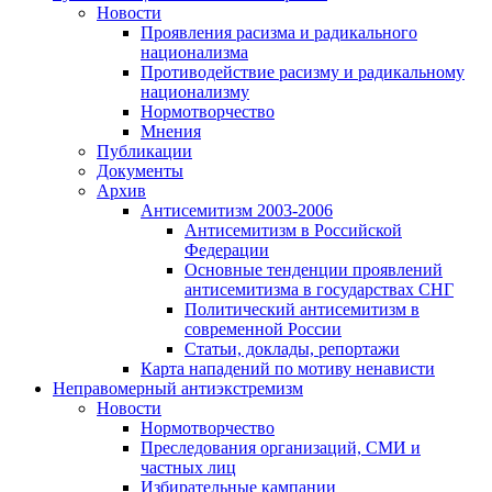
Новости
Проявления расизма и радикального
национализма
Противодействие расизму и радикальному
национализму
Нормотворчество
Мнения
Публикации
Документы
Архив
Антисемитизм 2003-2006
Антисемитизм в Российской
Федерации
Основные тенденции проявлений
антисемитизма в государствах СНГ
Политический антисемитизм в
современной России
Статьи, доклады, репортажи
Карта нападений по мотиву ненависти
Неправомерный антиэкстремизм
Новости
Нормотворчество
Преследования организаций, СМИ и
частных лиц
Избирательные кампании