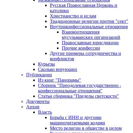
Русская Православная Церковь и
католики
Христианство и ислам
Традиционные религии против "сект"
Внутриконфессиональные отношения
Взаимоотношения
мусульманских организаций
Православные юрисдикции
Прочие конфессии
Другие примеры сотрудничества и
конфликтов
Курьезы
Сколько верующих
Публикации
Из книг "Панорамы"
Сборник "Преодолевая государственно -
конфессиональные отношения"
Статьи сборника "Пределы светскости"
Документы
Архив
Власть
Борьба с ИНН и другими
машиночитаемыми кодами
Место религии в обществе в целом