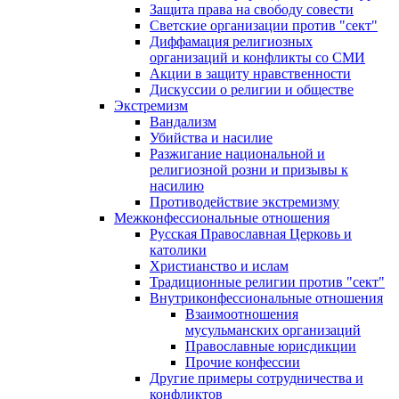
Защита права на свободу совести
Светские организации против "сект"
Диффамация религиозных
организаций и конфликты со СМИ
Акции в защиту нравственности
Дискуссии о религии и обществе
Экстремизм
Вандализм
Убийства и насилие
Разжигание национальной и
религиозной розни и призывы к
насилию
Противодействие экстремизму
Межконфессиональные отношения
Русская Православная Церковь и
католики
Христианство и ислам
Традиционные религии против "сект"
Внутриконфессиональные отношения
Взаимоотношения
мусульманских организаций
Православные юрисдикции
Прочие конфессии
Другие примеры сотрудничества и
конфликтов