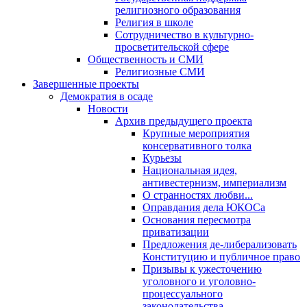
религиозного образования
Религия в школе
Сотрудничество в культурно-
просветительской сфере
Общественность и СМИ
Религиозные СМИ
Завершенные проекты
Демократия в осаде
Новости
Архив предыдущего проекта
Крупные мероприятия
консервативного толка
Курьезы
Национальная идея,
антивестернизм, империализм
О странностях любви...
Оправдания дела ЮКОСа
Основания пересмотра
приватизации
Предложения де-либерализовать
Конституцию и публичное право
Призывы к ужесточению
уголовного и уголовно-
процессуального
законодательства