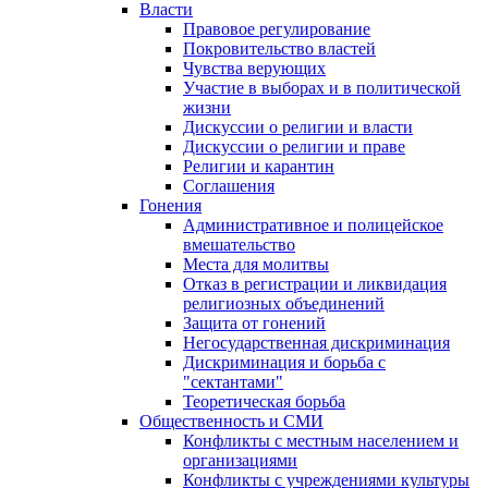
Власти
Правовое регулирование
Покровительство властей
Чувства верующих
Участие в выборах и в политической
жизни
Дискуссии о религии и власти
Дискуссии о религии и праве
Религии и карантин
Соглашения
Гонения
Административное и полицейское
вмешательство
Места для молитвы
Отказ в регистрации и ликвидация
религиозных объединений
Защита от гонений
Негосударственная дискриминация
Дискриминация и борьба с
"сектантами"
Теоретическая борьба
Общественность и СМИ
Конфликты с местным населением и
организациями
Конфликты с учреждениями культуры