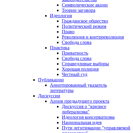
Символические акции
Теории заговора
Идеология
Гражданское общество
Политический режим
Право
Революция и контрреволюция
Свобода слова
Практика
Приватность
Свобода слова
Справедливые выборы
Хорошая полиция
Честный суд
Публикации
Аннотированный указатель
литературы
Дискуссии
Архив предыдущего проекта
Дискуссия о "кризисе
либерализма"
Идеология консерватизма
Национальная идея
Пути легитимации "управляемой