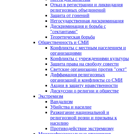
Отказ в регистрации и ликвидация
религиозных объединений
Защита от гонений
Негосударственная дискриминация
Дискриминация и борьба с
"сектантами"
Теоретическая борьба
Общественность и СМИ
Конфликты с местным населением и
организациями
Конфликты с учреждениями культуры
Защита права на свободу совести
Светские организации против "сект"
Диффамация религиозных
организаций и конфликты со СМИ
Акции в защиту нравственности
Дискуссии о религии и обществе
Экстремизм
Вандализм
Убийства и насилие
Разжигание национальной и
религиозной розни и призывы к
насилию
Противодействие экстремизму
Межконфессиональные отношения