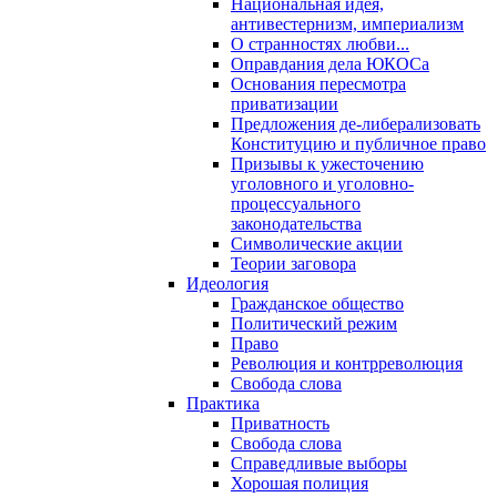
Национальная идея,
антивестернизм, империализм
О странностях любви...
Оправдания дела ЮКОСа
Основания пересмотра
приватизации
Предложения де-либерализовать
Конституцию и публичное право
Призывы к ужесточению
уголовного и уголовно-
процессуального
законодательства
Символические акции
Теории заговора
Идеология
Гражданское общество
Политический режим
Право
Революция и контрреволюция
Свобода слова
Практика
Приватность
Свобода слова
Справедливые выборы
Хорошая полиция