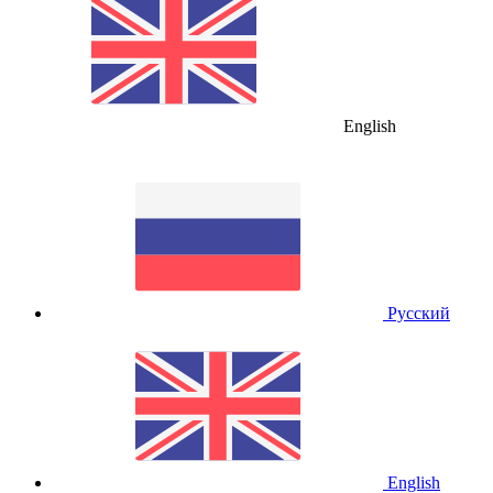
English
Русский
English