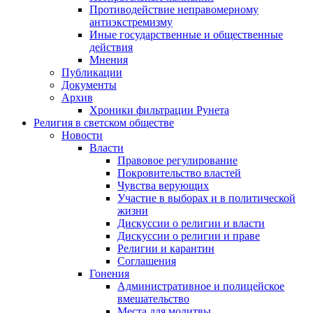
Противодействие неправомерному
антиэкстремизму
Иные государственные и общественные
действия
Мнения
Публикации
Документы
Архив
Хроники фильтрации Рунета
Религия в светском обществе
Новости
Власти
Правовое регулирование
Покровительство властей
Чувства верующих
Участие в выборах и в политической
жизни
Дискуссии о религии и власти
Дискуссии о религии и праве
Религии и карантин
Соглашения
Гонения
Административное и полицейское
вмешательство
Места для молитвы