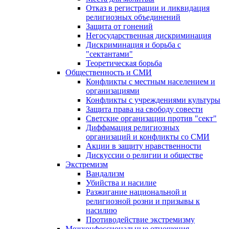
Отказ в регистрации и ликвидация
религиозных объединений
Защита от гонений
Негосударственная дискриминация
Дискриминация и борьба с
"сектантами"
Теоретическая борьба
Общественность и СМИ
Конфликты с местным населением и
организациями
Конфликты с учреждениями культуры
Защита права на свободу совести
Светские организации против "сект"
Диффамация религиозных
организаций и конфликты со СМИ
Акции в защиту нравственности
Дискуссии о религии и обществе
Экстремизм
Вандализм
Убийства и насилие
Разжигание национальной и
религиозной розни и призывы к
насилию
Противодействие экстремизму
Межконфессиональные отношения