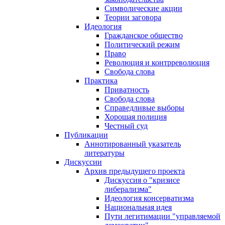
Символические акции
Теории заговора
Идеология
Гражданское общество
Политический режим
Право
Революция и контрреволюция
Свобода слова
Практика
Приватность
Свобода слова
Справедливые выборы
Хорошая полиция
Честный суд
Публикации
Аннотированный указатель
литературы
Дискуссии
Архив предыдущего проекта
Дискуссия о "кризисе
либерализма"
Идеология консерватизма
Национальная идея
Пути легитимации "управляемой