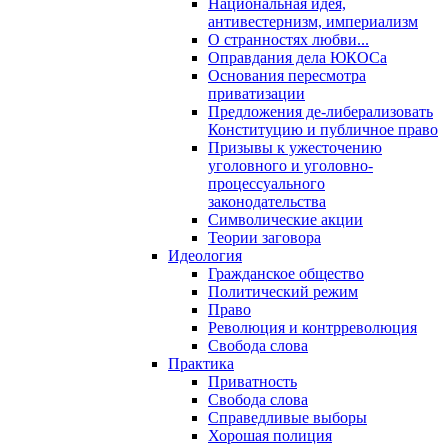
Национальная идея,
антивестернизм, империализм
О странностях любви...
Оправдания дела ЮКОСа
Основания пересмотра
приватизации
Предложения де-либерализовать
Конституцию и публичное право
Призывы к ужесточению
уголовного и уголовно-
процессуального
законодательства
Символические акции
Теории заговора
Идеология
Гражданское общество
Политический режим
Право
Революция и контрреволюция
Свобода слова
Практика
Приватность
Свобода слова
Справедливые выборы
Хорошая полиция