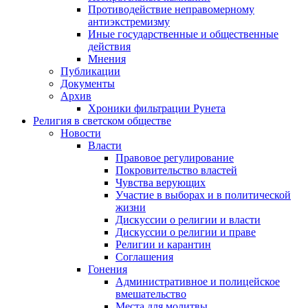
Противодействие неправомерному
антиэкстремизму
Иные государственные и общественные
действия
Мнения
Публикации
Документы
Архив
Хроники фильтрации Рунета
Религия в светском обществе
Новости
Власти
Правовое регулирование
Покровительство властей
Чувства верующих
Участие в выборах и в политической
жизни
Дискуссии о религии и власти
Дискуссии о религии и праве
Религии и карантин
Соглашения
Гонения
Административное и полицейское
вмешательство
Места для молитвы