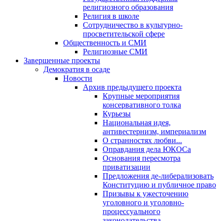
религиозного образования
Религия в школе
Сотрудничество в культурно-
просветительской сфере
Общественность и СМИ
Религиозные СМИ
Завершенные проекты
Демократия в осаде
Новости
Архив предыдущего проекта
Крупные мероприятия
консервативного толка
Курьезы
Национальная идея,
антивестернизм, империализм
О странностях любви...
Оправдания дела ЮКОСа
Основания пересмотра
приватизации
Предложения де-либерализовать
Конституцию и публичное право
Призывы к ужесточению
уголовного и уголовно-
процессуального
законодательства