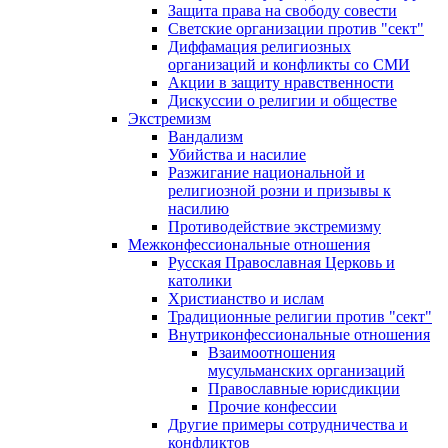
Защита права на свободу совести
Светские организации против "сект"
Диффамация религиозных
организаций и конфликты со СМИ
Акции в защиту нравственности
Дискуссии о религии и обществе
Экстремизм
Вандализм
Убийства и насилие
Разжигание национальной и
религиозной розни и призывы к
насилию
Противодействие экстремизму
Межконфессиональные отношения
Русская Православная Церковь и
католики
Христианство и ислам
Традиционные религии против "сект"
Внутриконфессиональные отношения
Взаимоотношения
мусульманских организаций
Православные юрисдикции
Прочие конфессии
Другие примеры сотрудничества и
конфликтов