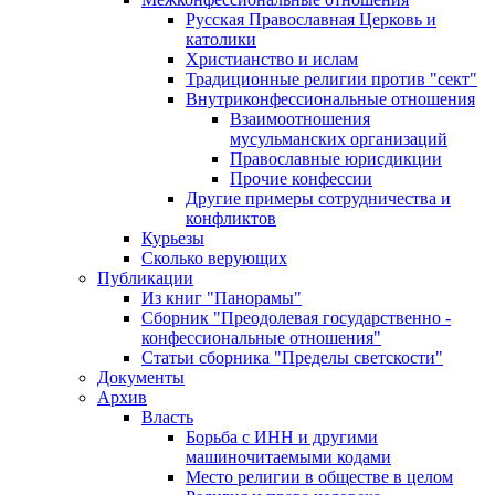
Русская Православная Церковь и
католики
Христианство и ислам
Традиционные религии против "сект"
Внутриконфессиональные отношения
Взаимоотношения
мусульманских организаций
Православные юрисдикции
Прочие конфессии
Другие примеры сотрудничества и
конфликтов
Курьезы
Сколько верующих
Публикации
Из книг "Панорамы"
Сборник "Преодолевая государственно -
конфессиональные отношения"
Статьи сборника "Пределы светскости"
Документы
Архив
Власть
Борьба с ИНН и другими
машиночитаемыми кодами
Место религии в обществе в целом