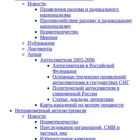
Новости
Проявления расизма и радикального
национализма
Противодействие расизму и радикальному
национализму
Нормотворчество
Мнения
Публикации
Документы
Архив
Антисемитизм 2003-2006
Антисемитизм в Российской
Федерации
Основные тенденции проявлений
антисемитизма в государствах СНГ
Политический антисемитизм в
современной России
Статьи, доклады, репортажи
Карта нападений по мотиву ненависти
Неправомерный антиэкстремизм
Новости
Нормотворчество
Преследования организаций, СМИ и
частных лиц
Избирательные кампании