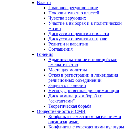
Власти
Правовое регулирование
Покровительство властей
Чувства верующих
Участие в выборах и в политической
жизни
Дискуссии о религии и власти
Дискуссии о религии и праве
Религии и карантин
Соглашения
Гонения
Административное и полицейское
вмешательство
Места для молитвы
Отказ в регистрации и ликвидация
религиозных объединений
Защита от гонений
Негосударственная дискриминация
Дискриминация и борьба с
"сектантами"
Теоретическая борьба
Общественность и СМИ
Конфликты с местным населением и
организациями
Конфликты с учреждениями культуры