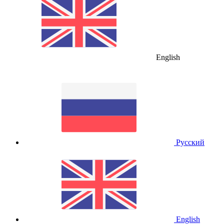
English
Русский
English