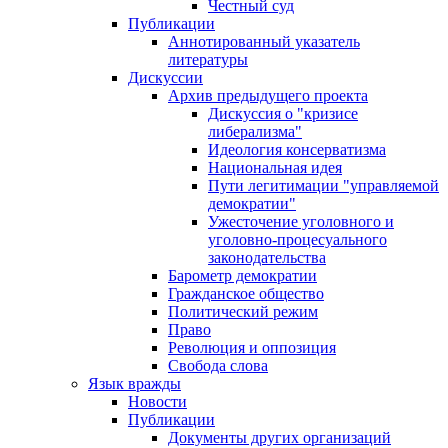
Честный суд
Публикации
Аннотированный указатель
литературы
Дискуссии
Архив предыдущего проекта
Дискуссия о "кризисе
либерализма"
Идеология консерватизма
Национальная идея
Пути легитимации "управляемой
демократии"
Ужесточение уголовного и
уголовно-процесуального
законодательства
Барометр демократии
Гражданское общество
Политический режим
Право
Революция и оппозиция
Свобода слова
Язык вражды
Новости
Публикации
Документы других организаций