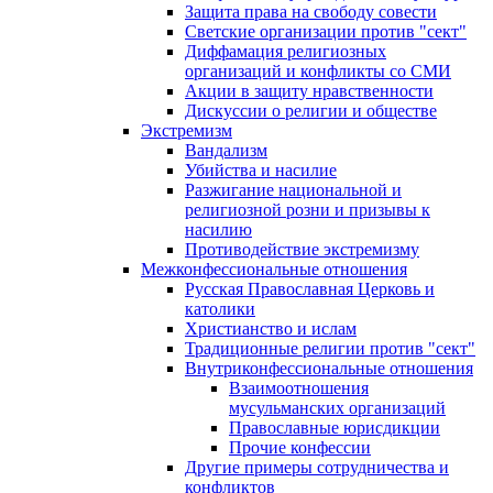
Защита права на свободу совести
Светские организации против "сект"
Диффамация религиозных
организаций и конфликты со СМИ
Акции в защиту нравственности
Дискуссии о религии и обществе
Экстремизм
Вандализм
Убийства и насилие
Разжигание национальной и
религиозной розни и призывы к
насилию
Противодействие экстремизму
Межконфессиональные отношения
Русская Православная Церковь и
католики
Христианство и ислам
Традиционные религии против "сект"
Внутриконфессиональные отношения
Взаимоотношения
мусульманских организаций
Православные юрисдикции
Прочие конфессии
Другие примеры сотрудничества и
конфликтов