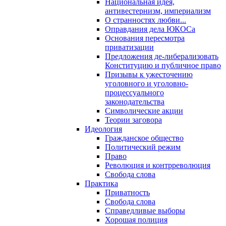
Национальная идея,
антивестернизм, империализм
О странностях любви...
Оправдания дела ЮКОСа
Основания пересмотра
приватизации
Предложения де-либерализовать
Конституцию и публичное право
Призывы к ужесточению
уголовного и уголовно-
процессуального
законодательства
Символические акции
Теории заговора
Идеология
Гражданское общество
Политический режим
Право
Революция и контрреволюция
Свобода слова
Практика
Приватность
Свобода слова
Справедливые выборы
Хорошая полиция