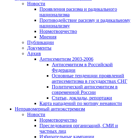
Новости
Проявления расизма и радикального
национализма
Противодействие расизму и радикальному
национализму
Нормотворчество
Мнения
Публикации
Документы
Архив
Антисемитизм 2003-2006
Антисемитизм в Российской
Федерации
Основные тенденции проявлений
антисемитизма в государствах СНГ
Политический антисемитизм в
современной России
Статьи, доклады, репортажи
Карта нападений по мотиву ненависти
Неправомерный антиэкстремизм
Новости
Нормотворчество
Преследования организаций, СМИ и
частных лиц
Избирательные кампании