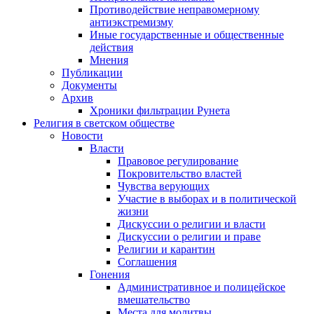
Противодействие неправомерному
антиэкстремизму
Иные государственные и общественные
действия
Мнения
Публикации
Документы
Архив
Хроники фильтрации Рунета
Религия в светском обществе
Новости
Власти
Правовое регулирование
Покровительство властей
Чувства верующих
Участие в выборах и в политической
жизни
Дискуссии о религии и власти
Дискуссии о религии и праве
Религии и карантин
Соглашения
Гонения
Административное и полицейское
вмешательство
Места для молитвы