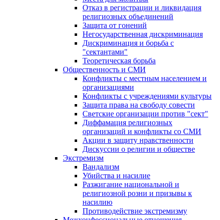
Отказ в регистрации и ликвидация
религиозных объединений
Защита от гонений
Негосударственная дискриминация
Дискриминация и борьба с
"сектантами"
Теоретическая борьба
Общественность и СМИ
Конфликты с местным населением и
организациями
Конфликты с учреждениями культуры
Защита права на свободу совести
Светские организации против "сект"
Диффамация религиозных
организаций и конфликты со СМИ
Акции в защиту нравственности
Дискуссии о религии и обществе
Экстремизм
Вандализм
Убийства и насилие
Разжигание национальной и
религиозной розни и призывы к
насилию
Противодействие экстремизму
Межконфессиональные отношения