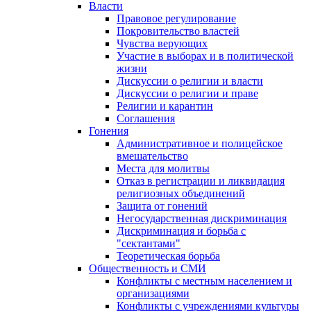
Власти
Правовое регулирование
Покровительство властей
Чувства верующих
Участие в выборах и в политической
жизни
Дискуссии о религии и власти
Дискуссии о религии и праве
Религии и карантин
Соглашения
Гонения
Административное и полицейское
вмешательство
Места для молитвы
Отказ в регистрации и ликвидация
религиозных объединений
Защита от гонений
Негосударственная дискриминация
Дискриминация и борьба с
"сектантами"
Теоретическая борьба
Общественность и СМИ
Конфликты с местным населением и
организациями
Конфликты с учреждениями культуры