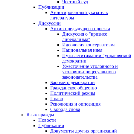
Честный суд
Публикации
Аннотированный указатель
литературы
Дискуссии
Архив предыдущего проекта
Дискуссия о "кризисе
либерализма"
Идеология консерватизма
Национальная идея
Пути легитимации "управляемой
демократии"
Ужесточение уголовного и
уголовно-процесуального
законодательства
Барометр демократии
Гражданское общество
Политический режим
Право
Революция и оппозиция
Свобода слова
Язык вражды
Новости
Публикации
Документы других организаций