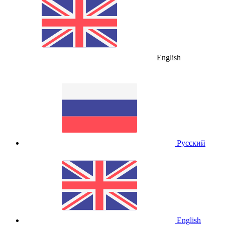
English
Русский
English