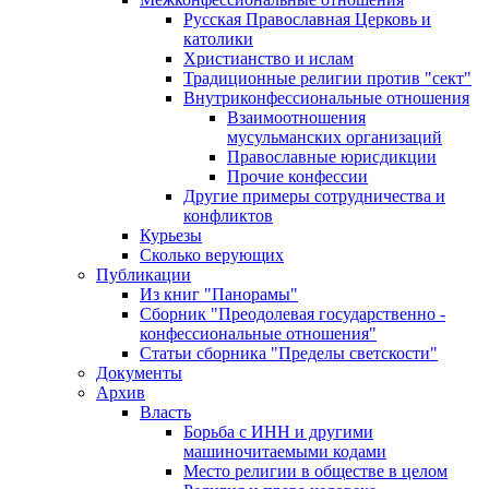
Русская Православная Церковь и
католики
Христианство и ислам
Традиционные религии против "сект"
Внутриконфессиональные отношения
Взаимоотношения
мусульманских организаций
Православные юрисдикции
Прочие конфессии
Другие примеры сотрудничества и
конфликтов
Курьезы
Сколько верующих
Публикации
Из книг "Панорамы"
Сборник "Преодолевая государственно -
конфессиональные отношения"
Статьи сборника "Пределы светскости"
Документы
Архив
Власть
Борьба с ИНН и другими
машиночитаемыми кодами
Место религии в обществе в целом