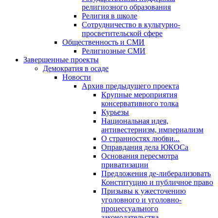
религиозного образования
Религия в школе
Сотрудничество в культурно-
просветительской сфере
Общественность и СМИ
Религиозные СМИ
Завершенные проекты
Демократия в осаде
Новости
Архив предыдущего проекта
Крупные мероприятия
консервативного толка
Курьезы
Национальная идея,
антивестернизм, империализм
О странностях любви...
Оправдания дела ЮКОСа
Основания пересмотра
приватизации
Предложения де-либерализовать
Конституцию и публичное право
Призывы к ужесточению
уголовного и уголовно-
процессуального
законодательства