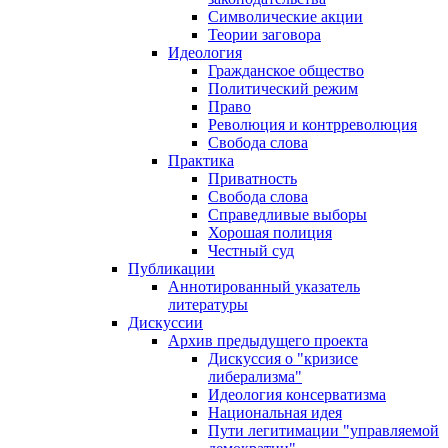
Символические акции
Теории заговора
Идеология
Гражданское общество
Политический режим
Право
Революция и контрреволюция
Свобода слова
Практика
Приватность
Свобода слова
Справедливые выборы
Хорошая полиция
Честный суд
Публикации
Аннотированный указатель
литературы
Дискуссии
Архив предыдущего проекта
Дискуссия о "кризисе
либерализма"
Идеология консерватизма
Национальная идея
Пути легитимации "управляемой