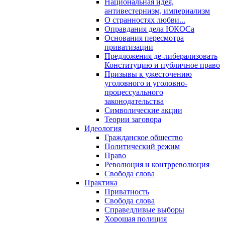
Национальная идея,
антивестернизм, империализм
О странностях любви...
Оправдания дела ЮКОСа
Основания пересмотра
приватизации
Предложения де-либерализовать
Конституцию и публичное право
Призывы к ужесточению
уголовного и уголовно-
процессуального
законодательства
Символические акции
Теории заговора
Идеология
Гражданское общество
Политический режим
Право
Революция и контрреволюция
Свобода слова
Практика
Приватность
Свобода слова
Справедливые выборы
Хорошая полиция