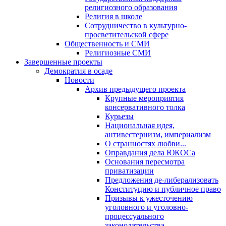
религиозного образования
Религия в школе
Сотрудничество в культурно-
просветительской сфере
Общественность и СМИ
Религиозные СМИ
Завершенные проекты
Демократия в осаде
Новости
Архив предыдущего проекта
Крупные мероприятия
консервативного толка
Курьезы
Национальная идея,
антивестернизм, империализм
О странностях любви...
Оправдания дела ЮКОСа
Основания пересмотра
приватизации
Предложения де-либерализовать
Конституцию и публичное право
Призывы к ужесточению
уголовного и уголовно-
процессуального
законодательства