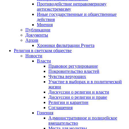
Противодействие неправомерному
антиэкстремизму
Иные государственные и общественные
действия
Мнения
Публикации
Документы
Архив
Хроники фильтрации Рунета
Религия в светском обществе
Новости
Власти
Правовое регулирование
Покровительство властей
Чувства верующих
Участие в выборах и в политической
жизни
Дискуссии о религии и власти
Дискуссии о религии и праве
Религии и карантин
Соглашения
Гонения
Административное и полицейское
вмешательство
Места для молитвы