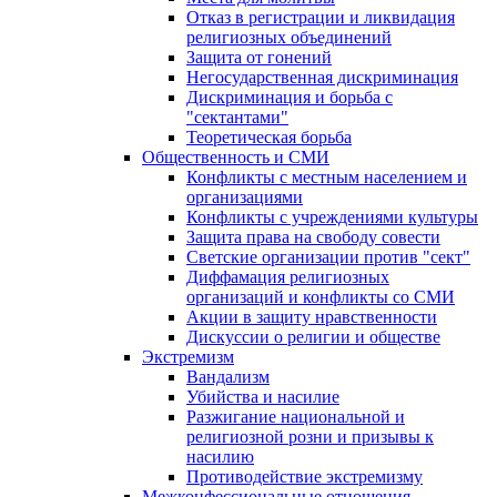
Отказ в регистрации и ликвидация
религиозных объединений
Защита от гонений
Негосударственная дискриминация
Дискриминация и борьба с
"сектантами"
Теоретическая борьба
Общественность и СМИ
Конфликты с местным населением и
организациями
Конфликты с учреждениями культуры
Защита права на свободу совести
Светские организации против "сект"
Диффамация религиозных
организаций и конфликты со СМИ
Акции в защиту нравственности
Дискуссии о религии и обществе
Экстремизм
Вандализм
Убийства и насилие
Разжигание национальной и
религиозной розни и призывы к
насилию
Противодействие экстремизму
Межконфессиональные отношения