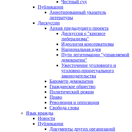
Честный суд
Публикации
Аннотированный указатель
литературы
Дискуссии
Архив предыдущего проекта
Дискуссия о "кризисе
либерализма"
Идеология консерватизма
Национальная идея
Пути легитимации "управляемой
демократии"
Ужесточение уголовного и
уголовно-процесуального
законодательства
Барометр демократии
Гражданское общество
Политический режим
Право
Революция и оппозиция
Свобода слова
Язык вражды
Новости
Публикации
Документы других организаций