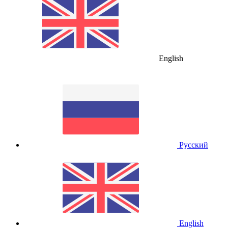
English
Русский
English