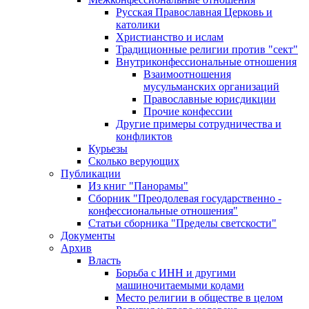
Русская Православная Церковь и
католики
Христианство и ислам
Традиционные религии против "сект"
Внутриконфессиональные отношения
Взаимоотношения
мусульманских организаций
Православные юрисдикции
Прочие конфессии
Другие примеры сотрудничества и
конфликтов
Курьезы
Сколько верующих
Публикации
Из книг "Панорамы"
Сборник "Преодолевая государственно -
конфессиональные отношения"
Статьи сборника "Пределы светскости"
Документы
Архив
Власть
Борьба с ИНН и другими
машиночитаемыми кодами
Место религии в обществе в целом