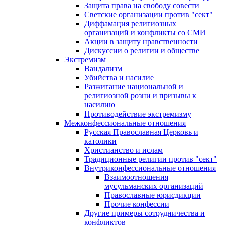
Защита права на свободу совести
Светские организации против "сект"
Диффамация религиозных
организаций и конфликты со СМИ
Акции в защиту нравственности
Дискуссии о религии и обществе
Экстремизм
Вандализм
Убийства и насилие
Разжигание национальной и
религиозной розни и призывы к
насилию
Противодействие экстремизму
Межконфессиональные отношения
Русская Православная Церковь и
католики
Христианство и ислам
Традиционные религии против "сект"
Внутриконфессиональные отношения
Взаимоотношения
мусульманских организаций
Православные юрисдикции
Прочие конфессии
Другие примеры сотрудничества и
конфликтов