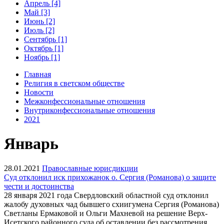
Апрель [4]
Май [3]
Июнь [2]
Июль [2]
Сентябрь [1]
Октябрь [1]
Ноябрь [1]
Главная
Религия в светском обществе
Новости
Межконфессиональные отношения
Внутриконфессиональные отношения
2021
Январь
28.01.2021
Православные юрисдикции
Суд отклонил иск прихожанок о. Сергия (Романова) о защите
чести и достоинства
28 января 2021 года Свердловский областной суд отклонил
жалобу духовных чад бывшего схиигумена Сергия (Романова)
Светланы Ермаковой и Ольги Махневой на решение Верх-
Исетского районного суда об оставлении без рассмотрения