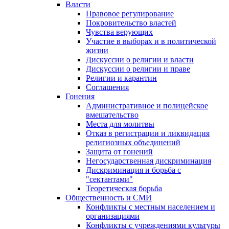
Власти
Правовое регулирование
Покровительство властей
Чувства верующих
Участие в выборах и в политической
жизни
Дискуссии о религии и власти
Дискуссии о религии и праве
Религии и карантин
Соглашения
Гонения
Административное и полицейское
вмешательство
Места для молитвы
Отказ в регистрации и ликвидация
религиозных объединений
Защита от гонений
Негосударственная дискриминация
Дискриминация и борьба с
"сектантами"
Теоретическая борьба
Общественность и СМИ
Конфликты с местным населением и
организациями
Конфликты с учреждениями культуры