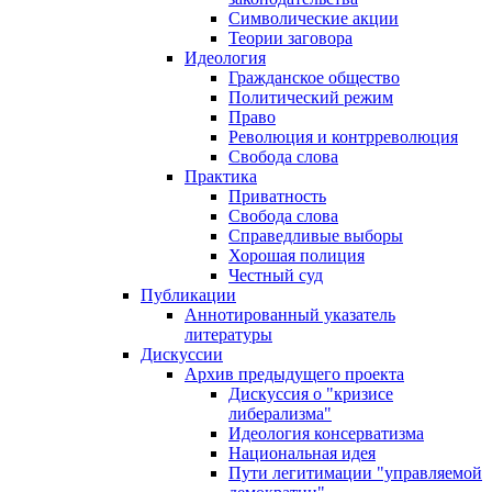
Символические акции
Теории заговора
Идеология
Гражданское общество
Политический режим
Право
Революция и контрреволюция
Свобода слова
Практика
Приватность
Свобода слова
Справедливые выборы
Хорошая полиция
Честный суд
Публикации
Аннотированный указатель
литературы
Дискуссии
Архив предыдущего проекта
Дискуссия о "кризисе
либерализма"
Идеология консерватизма
Национальная идея
Пути легитимации "управляемой