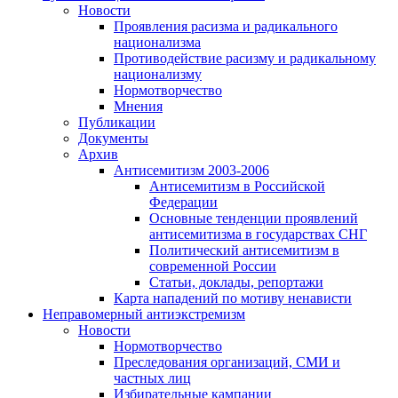
Новости
Проявления расизма и радикального
национализма
Противодействие расизму и радикальному
национализму
Нормотворчество
Мнения
Публикации
Документы
Архив
Антисемитизм 2003-2006
Антисемитизм в Российской
Федерации
Основные тенденции проявлений
антисемитизма в государствах СНГ
Политический антисемитизм в
современной России
Статьи, доклады, репортажи
Карта нападений по мотиву ненависти
Неправомерный антиэкстремизм
Новости
Нормотворчество
Преследования организаций, СМИ и
частных лиц
Избирательные кампании