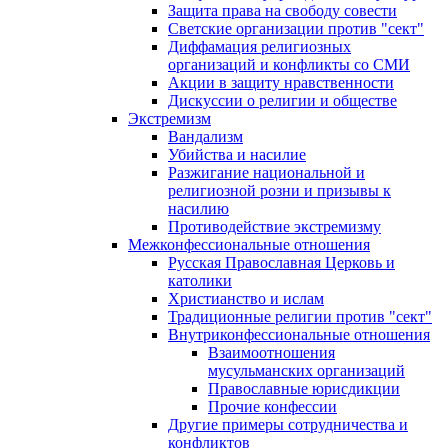
Защита права на свободу совести
Светские организации против "сект"
Диффамация религиозных
организаций и конфликты со СМИ
Акции в защиту нравственности
Дискуссии о религии и обществе
Экстремизм
Вандализм
Убийства и насилие
Разжигание национальной и
религиозной розни и призывы к
насилию
Противодействие экстремизму
Межконфессиональные отношения
Русская Православная Церковь и
католики
Христианство и ислам
Традиционные религии против "сект"
Внутриконфессиональные отношения
Взаимоотношения
мусульманских организаций
Православные юрисдикции
Прочие конфессии
Другие примеры сотрудничества и
конфликтов