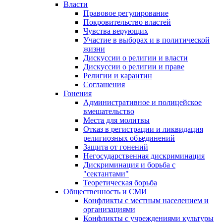
Власти
Правовое регулирование
Покровительство властей
Чувства верующих
Участие в выборах и в политической
жизни
Дискуссии о религии и власти
Дискуссии о религии и праве
Религии и карантин
Соглашения
Гонения
Административное и полицейское
вмешательство
Места для молитвы
Отказ в регистрации и ликвидация
религиозных объединений
Защита от гонений
Негосударственная дискриминация
Дискриминация и борьба с
"сектантами"
Теоретическая борьба
Общественность и СМИ
Конфликты с местным населением и
организациями
Конфликты с учреждениями культуры