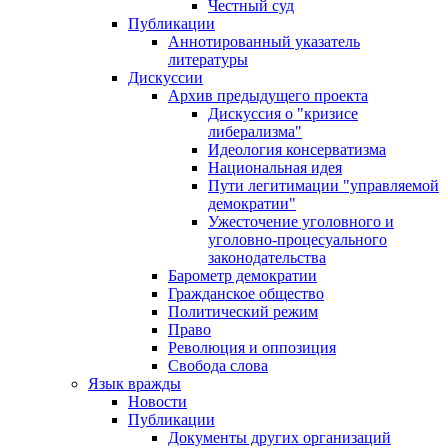
Честный суд
Публикации
Аннотированный указатель
литературы
Дискуссии
Архив предыдущего проекта
Дискуссия о "кризисе
либерализма"
Идеология консерватизма
Национальная идея
Пути легитимации "управляемой
демократии"
Ужесточение уголовного и
уголовно-процесуального
законодательства
Барометр демократии
Гражданское общество
Политический режим
Право
Революция и оппозиция
Свобода слова
Язык вражды
Новости
Публикации
Документы других организаций