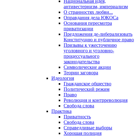
Национальная идея,
антивестернизм, империализм
О странностях любви...
Оправдания дела ЮКОСа
Основания пересмотра
приватизации
Предложения де-либерализовать
Конституцию и публичное право
Призывы к ужесточению
уголовного и уголовно-
процессуального
законодательства
Символические акции
Теории заговора
Идеология
Гражданское общество
Политический режим
Право
Революция и контрреволюция
Свобода слова
Практика
Приватность
Свобода слова
Справедливые выборы
Хорошая полиция