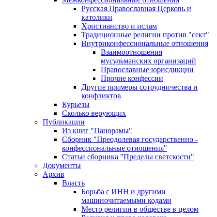
Русская Православная Церковь и
католики
Христианство и ислам
Традиционные религии против "сект"
Внутриконфессиональные отношения
Взаимоотношения
мусульманских организаций
Православные юрисдикции
Прочие конфессии
Другие примеры сотрудничества и
конфликтов
Курьезы
Сколько верующих
Публикации
Из книг "Панорамы"
Сборник "Преодолевая государственно -
конфессиональные отношения"
Статьи сборника "Пределы светскости"
Документы
Архив
Власть
Борьба с ИНН и другими
машиночитаемыми кодами
Место религии в обществе в целом