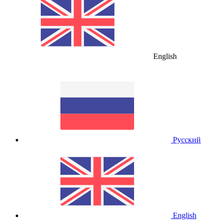
English
Русский
English