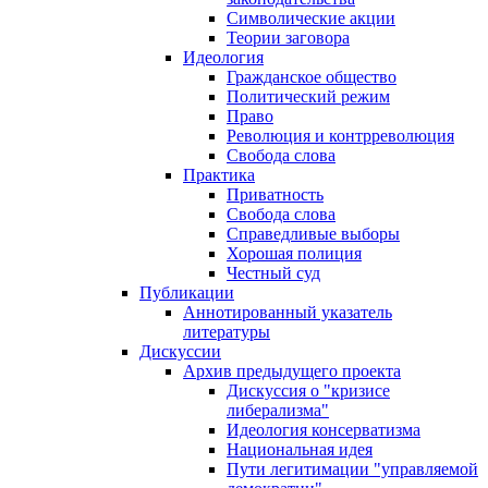
Символические акции
Теории заговора
Идеология
Гражданское общество
Политический режим
Право
Революция и контрреволюция
Свобода слова
Практика
Приватность
Свобода слова
Справедливые выборы
Хорошая полиция
Честный суд
Публикации
Аннотированный указатель
литературы
Дискуссии
Архив предыдущего проекта
Дискуссия о "кризисе
либерализма"
Идеология консерватизма
Национальная идея
Пути легитимации "управляемой