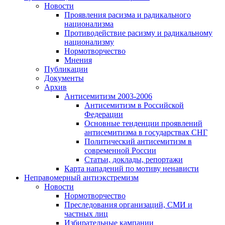
Новости
Проявления расизма и радикального
национализма
Противодействие расизму и радикальному
национализму
Нормотворчество
Мнения
Публикации
Документы
Архив
Антисемитизм 2003-2006
Антисемитизм в Российской
Федерации
Основные тенденции проявлений
антисемитизма в государствах СНГ
Политический антисемитизм в
современной России
Статьи, доклады, репортажи
Карта нападений по мотиву ненависти
Неправомерный антиэкстремизм
Новости
Нормотворчество
Преследования организаций, СМИ и
частных лиц
Избирательные кампании