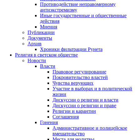
Противодействие неправомерному
антиэкстремизму
Иные государственные и общественные
действия
Мнения
Публикации
Документы
Архив
Хроники фильтрации Рунета
Религия в светском обществе
Новости
Власти
Правовое регулирование
Покровительство властей
Чувства верующих
Участие в выборах и в политической
жизни
Дискуссии о религии и власти
Дискуссии о религии и праве
Религии и карантин
Соглашения
Гонения
Административное и полицейское
вмешательство
Места для молитвы