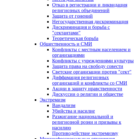
Отказ в регистрации и ликвидация
религиозных объединений
Защита от гонений
Негосударственная дискриминация
Дискриминация и борьба с
"сектантами"
Теоретическая борьба
Общественность и СМИ
Конфликты с местным населением и
организациями
Конфликты с учреждениями культуры
Защита права на свободу совести
Светские организации против "сект"
Диффамация религиозных
организаций и конфликты со СМИ
Акции в защиту нравственности
Дискуссии о религии и обществе
Экстремизм
Вандализм
Убийства и насилие
Разжигание национальной и
религиозной розни и призывы к
насилию
Противодействие экстремизму
Межконфессиональные отношения