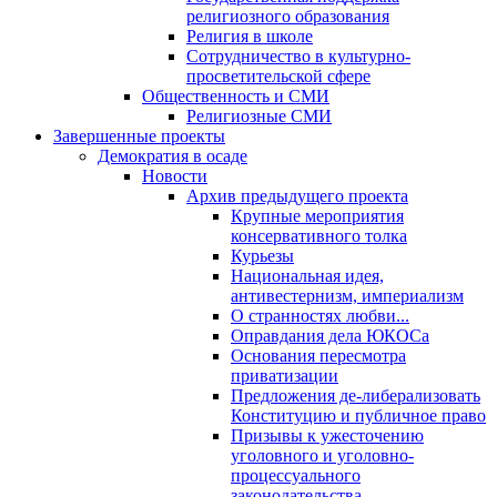
религиозного образования
Религия в школе
Сотрудничество в культурно-
просветительской сфере
Общественность и СМИ
Религиозные СМИ
Завершенные проекты
Демократия в осаде
Новости
Архив предыдущего проекта
Крупные мероприятия
консервативного толка
Курьезы
Национальная идея,
антивестернизм, империализм
О странностях любви...
Оправдания дела ЮКОСа
Основания пересмотра
приватизации
Предложения де-либерализовать
Конституцию и публичное право
Призывы к ужесточению
уголовного и уголовно-
процессуального
законодательства