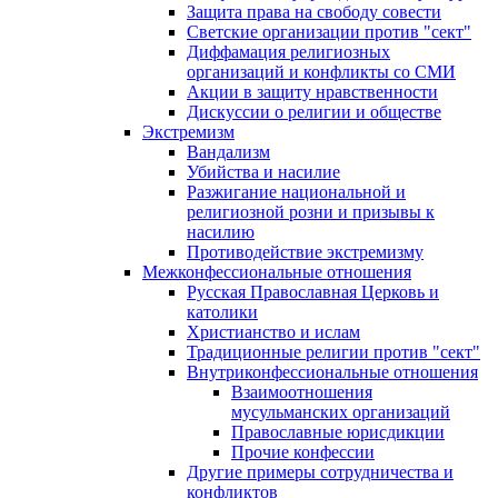
Защита права на свободу совести
Светские организации против "сект"
Диффамация религиозных
организаций и конфликты со СМИ
Акции в защиту нравственности
Дискуссии о религии и обществе
Экстремизм
Вандализм
Убийства и насилие
Разжигание национальной и
религиозной розни и призывы к
насилию
Противодействие экстремизму
Межконфессиональные отношения
Русская Православная Церковь и
католики
Христианство и ислам
Традиционные религии против "сект"
Внутриконфессиональные отношения
Взаимоотношения
мусульманских организаций
Православные юрисдикции
Прочие конфессии
Другие примеры сотрудничества и
конфликтов