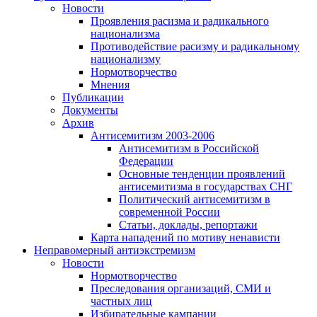
Новости
Проявления расизма и радикального
национализма
Противодействие расизму и радикальному
национализму
Нормотворчество
Мнения
Публикации
Документы
Архив
Антисемитизм 2003-2006
Антисемитизм в Российской
Федерации
Основные тенденции проявлений
антисемитизма в государствах СНГ
Политический антисемитизм в
современной России
Статьи, доклады, репортажи
Карта нападений по мотиву ненависти
Неправомерный антиэкстремизм
Новости
Нормотворчество
Преследования организаций, СМИ и
частных лиц
Избирательные кампании