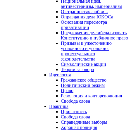
Национальная идея,
антивестернизм, империализм
О странностях любви...
Оправдания дела ЮКОСа
Основания пересмотра
приватизации
Предложения де-либерализовать
Конституцию и публичное право
Призывы к ужесточению
уголовного и уголовно-
процессуального
законодательства
Символические акции
Теории заговора
Идеология
Гражданское общество
Политический режим
Право
Революция и контрреволюция
Свобода слова
Практика
Приватность
Свобода слова
Справедливые выборы
Хорошая полиция