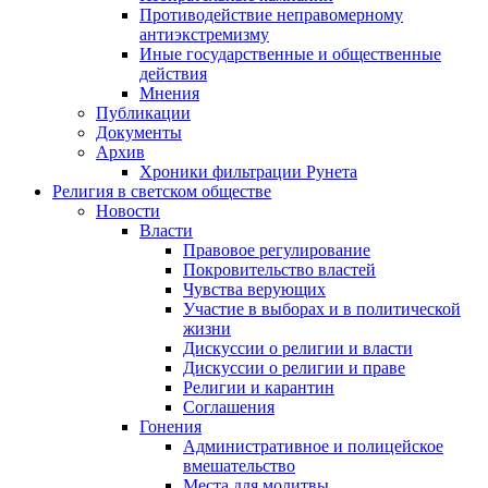
Противодействие неправомерному
антиэкстремизму
Иные государственные и общественные
действия
Мнения
Публикации
Документы
Архив
Хроники фильтрации Рунета
Религия в светском обществе
Новости
Власти
Правовое регулирование
Покровительство властей
Чувства верующих
Участие в выборах и в политической
жизни
Дискуссии о религии и власти
Дискуссии о религии и праве
Религии и карантин
Соглашения
Гонения
Административное и полицейское
вмешательство
Места для молитвы