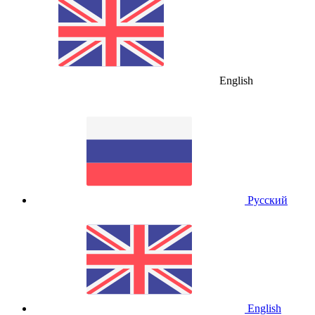
English
Русский
English