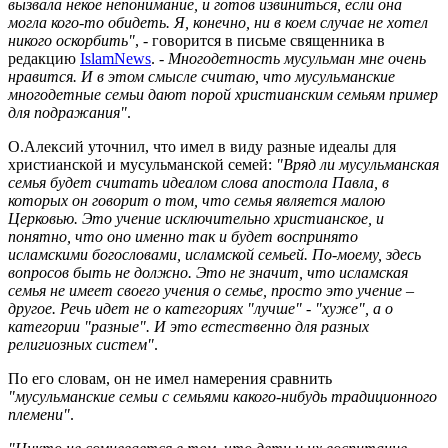
вызвала некое непонимание, и готов извиниться, если она
могла кого-то обидеть. Я, конечно, ни в коем случае не хотел
никого оскорбить"
, - говорится в письме священника в
редакцию
IslamNews
. -
Многодетность мусульман мне очень
нравится. И в этом смысле считаю, что мусульманские
многодетные семьи дают порой христианским семьям пример
для подражания"
.
О.Алексий уточнил, что имел в виду разные идеалы для
христианской и мусульманской семей:
"Вряд ли мусульманская
семья будет считать идеалом слова апостола Павла, в
которых он говорит о том, что семья является малою
Церковью. Это учение исключительно христианское, и
понятно, что оно именно так и будет воспринято
исламскими богословами, исламской семьей. По-моему, здесь
вопросов быть не должно. Это не значит, что исламская
семья не имеет своего учения о семье, просто это учение –
другое. Речь идет не о категориях "лучше" - "хуже", а о
категории "разные". И это естественно для разных
религиозных систем"
.
По его словам, он не имел намерения сравнить
"мусульманские семьи с семьями какого-нибудь традиционного
племени"
.