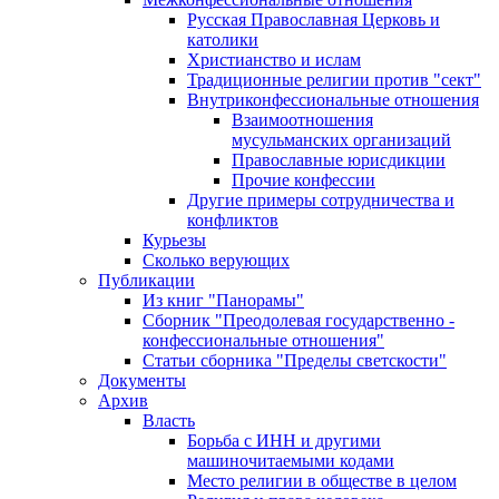
Русская Православная Церковь и
католики
Христианство и ислам
Традиционные религии против "сект"
Внутриконфессиональные отношения
Взаимоотношения
мусульманских организаций
Православные юрисдикции
Прочие конфессии
Другие примеры сотрудничества и
конфликтов
Курьезы
Сколько верующих
Публикации
Из книг "Панорамы"
Сборник "Преодолевая государственно -
конфессиональные отношения"
Статьи сборника "Пределы светскости"
Документы
Архив
Власть
Борьба с ИНН и другими
машиночитаемыми кодами
Место религии в обществе в целом