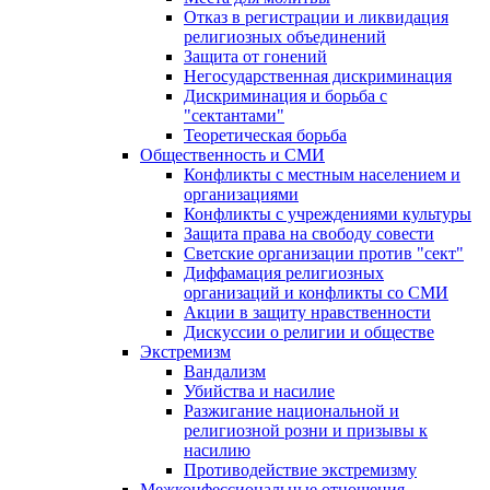
Отказ в регистрации и ликвидация
религиозных объединений
Защита от гонений
Негосударственная дискриминация
Дискриминация и борьба с
"сектантами"
Теоретическая борьба
Общественность и СМИ
Конфликты с местным населением и
организациями
Конфликты с учреждениями культуры
Защита права на свободу совести
Светские организации против "сект"
Диффамация религиозных
организаций и конфликты со СМИ
Акции в защиту нравственности
Дискуссии о религии и обществе
Экстремизм
Вандализм
Убийства и насилие
Разжигание национальной и
религиозной розни и призывы к
насилию
Противодействие экстремизму
Межконфессиональные отношения