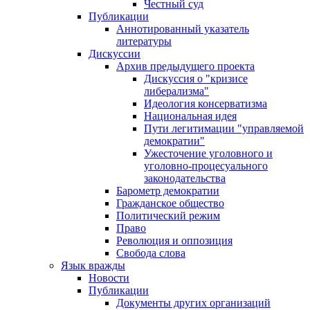
Честный суд
Публикации
Аннотированный указатель
литературы
Дискуссии
Архив предыдущего проекта
Дискуссия о "кризисе
либерализма"
Идеология консерватизма
Национальная идея
Пути легитимации "управляемой
демократии"
Ужесточение уголовного и
уголовно-процесуального
законодательства
Барометр демократии
Гражданское общество
Политический режим
Право
Революция и оппозиция
Свобода слова
Язык вражды
Новости
Публикации
Документы других организаций