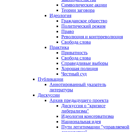
Символические акции
Теории заговора
Идеология
Гражданское общество
Политический режим
Право
Революция и контрреволюция
Свобода слова
Практика
Приватность
Свобода слова
Справедливые выборы
Хорошая полиция
Честный суд
Публикации
Аннотированный указатель
литературы
Дискуссии
Архив предыдущего проекта
Дискуссия о "кризисе
либерализма"
Идеология консерватизма
Национальная идея
Пути легитимации "управляемой