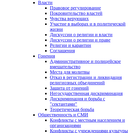
Власти
Правовое регулирование
Покровительство властей
Чувства верующих
Участие в выборах и в политической
жизни
Дискуссии о религии и власти
Дискуссии о религии и праве
Религии и карантин
Соглашения
Гонения
Административное и полицейское
вмешательство
Места для молитвы
Отказ в регистрации и ликвидация
религиозных объединений
Защита от гонений
Негосударственная дискриминация
Дискриминация и борьба с
"сектантами"
Теоретическая борьба
Общественность и СМИ
Конфликты с местным населением и
организациями
Конфликты с учреждениями культуры