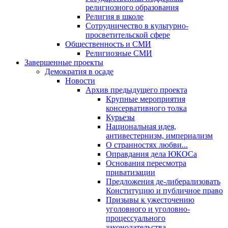
религиозного образования
Религия в школе
Сотрудничество в культурно-
просветительской сфере
Общественность и СМИ
Религиозные СМИ
Завершенные проекты
Демократия в осаде
Новости
Архив предыдущего проекта
Крупные мероприятия
консервативного толка
Курьезы
Национальная идея,
антивестернизм, империализм
О странностях любви...
Оправдания дела ЮКОСа
Основания пересмотра
приватизации
Предложения де-либерализовать
Конституцию и публичное право
Призывы к ужесточению
уголовного и уголовно-
процессуального
законодательства