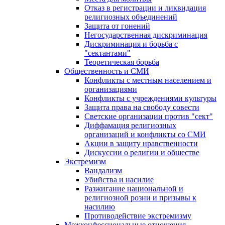
Отказ в регистрации и ликвидация
религиозных объединений
Защита от гонений
Негосударственная дискриминация
Дискриминация и борьба с
"сектантами"
Теоретическая борьба
Общественность и СМИ
Конфликты с местным населением и
организациями
Конфликты с учреждениями культуры
Защита права на свободу совести
Светские организации против "сект"
Диффамация религиозных
организаций и конфликты со СМИ
Акции в защиту нравственности
Дискуссии о религии и обществе
Экстремизм
Вандализм
Убийства и насилие
Разжигание национальной и
религиозной розни и призывы к
насилию
Противодействие экстремизму
Межконфессиональные отношения