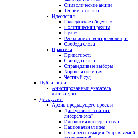
Символические акции
Теории заговора
Идеология
Гражданское общество
Политический режим
Право
Революция и контрреволюция
Свобода слова
Практика
Приватность
Свобода слова
Справедливые выборы
Хорошая полиция
Честный суд
Публикации
Аннотированный указатель
литературы
Дискуссии
Архив предыдущего проекта
Дискуссия о "кризисе
либерализма"
Идеология консерватизма
Национальная идея
Пути легитимации "управляемой