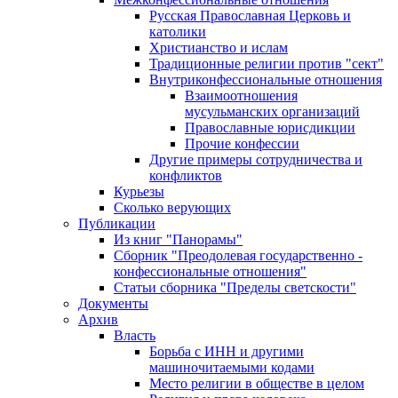
Русская Православная Церковь и
католики
Христианство и ислам
Традиционные религии против "сект"
Внутриконфессиональные отношения
Взаимоотношения
мусульманских организаций
Православные юрисдикции
Прочие конфессии
Другие примеры сотрудничества и
конфликтов
Курьезы
Сколько верующих
Публикации
Из книг "Панорамы"
Сборник "Преодолевая государственно -
конфессиональные отношения"
Статьи сборника "Пределы светскости"
Документы
Архив
Власть
Борьба с ИНН и другими
машиночитаемыми кодами
Место религии в обществе в целом