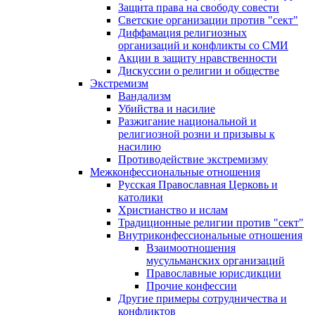
Защита права на свободу совести
Светские организации против "сект"
Диффамация религиозных
организаций и конфликты со СМИ
Акции в защиту нравственности
Дискуссии о религии и обществе
Экстремизм
Вандализм
Убийства и насилие
Разжигание национальной и
религиозной розни и призывы к
насилию
Противодействие экстремизму
Межконфессиональные отношения
Русская Православная Церковь и
католики
Христианство и ислам
Традиционные религии против "сект"
Внутриконфессиональные отношения
Взаимоотношения
мусульманских организаций
Православные юрисдикции
Прочие конфессии
Другие примеры сотрудничества и
конфликтов