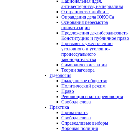
Национальная идея,
антивестернизм, империализм
О странностях любви...
Оправдания дела ЮКОСа
Основания пересмотра
приватизации
Предложения де-либерализовать
Конституцию и публичное право
Призывы к ужесточению
уголовного и уголовно-
процессуального
законодательства
Символические акции
Теории заговора
Идеология
Гражданское общество
Политический режим
Право
Революция и контрреволюция
Свобода слова
Практика
Приватность
Свобода слова
Справедливые выборы
Хорошая полиция