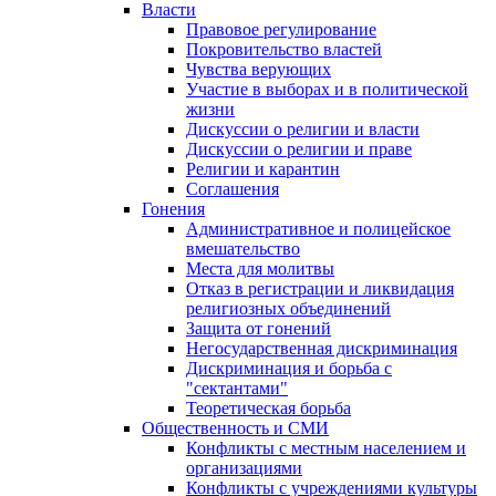
Власти
Правовое регулирование
Покровительство властей
Чувства верующих
Участие в выборах и в политической
жизни
Дискуссии о религии и власти
Дискуссии о религии и праве
Религии и карантин
Соглашения
Гонения
Административное и полицейское
вмешательство
Места для молитвы
Отказ в регистрации и ликвидация
религиозных объединений
Защита от гонений
Негосударственная дискриминация
Дискриминация и борьба с
"сектантами"
Теоретическая борьба
Общественность и СМИ
Конфликты с местным населением и
организациями
Конфликты с учреждениями культуры