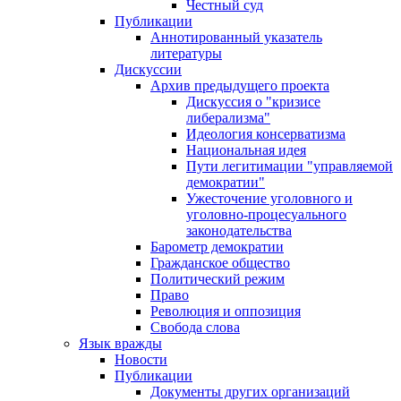
Честный суд
Публикации
Аннотированный указатель
литературы
Дискуссии
Архив предыдущего проекта
Дискуссия о "кризисе
либерализма"
Идеология консерватизма
Национальная идея
Пути легитимации "управляемой
демократии"
Ужесточение уголовного и
уголовно-процесуального
законодательства
Барометр демократии
Гражданское общество
Политический режим
Право
Революция и оппозиция
Свобода слова
Язык вражды
Новости
Публикации
Документы других организаций