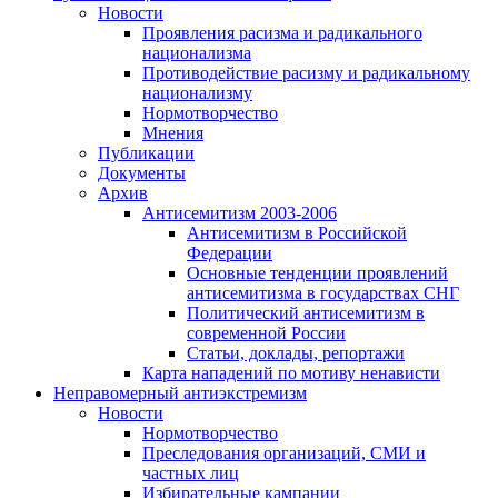
Новости
Проявления расизма и радикального
национализма
Противодействие расизму и радикальному
национализму
Нормотворчество
Мнения
Публикации
Документы
Архив
Антисемитизм 2003-2006
Антисемитизм в Российской
Федерации
Основные тенденции проявлений
антисемитизма в государствах СНГ
Политический антисемитизм в
современной России
Статьи, доклады, репортажи
Карта нападений по мотиву ненависти
Неправомерный антиэкстремизм
Новости
Нормотворчество
Преследования организаций, СМИ и
частных лиц
Избирательные кампании