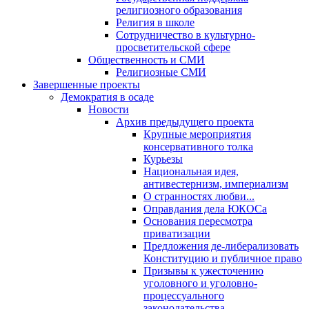
религиозного образования
Религия в школе
Сотрудничество в культурно-
просветительской сфере
Общественность и СМИ
Религиозные СМИ
Завершенные проекты
Демократия в осаде
Новости
Архив предыдущего проекта
Крупные мероприятия
консервативного толка
Курьезы
Национальная идея,
антивестернизм, империализм
О странностях любви...
Оправдания дела ЮКОСа
Основания пересмотра
приватизации
Предложения де-либерализовать
Конституцию и публичное право
Призывы к ужесточению
уголовного и уголовно-
процессуального
законодательства