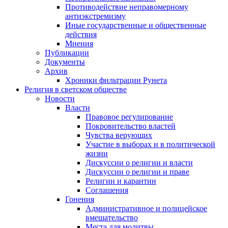
Противодействие неправомерному
антиэкстремизму
Иные государственные и общественные
действия
Мнения
Публикации
Документы
Архив
Хроники фильтрации Рунета
Религия в светском обществе
Новости
Власти
Правовое регулирование
Покровительство властей
Чувства верующих
Участие в выборах и в политической
жизни
Дискуссии о религии и власти
Дискуссии о религии и праве
Религии и карантин
Соглашения
Гонения
Административное и полицейское
вмешательство
Места для молитвы