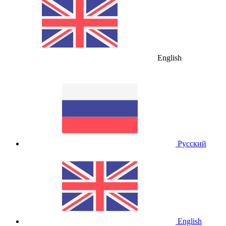
English
Русский
English