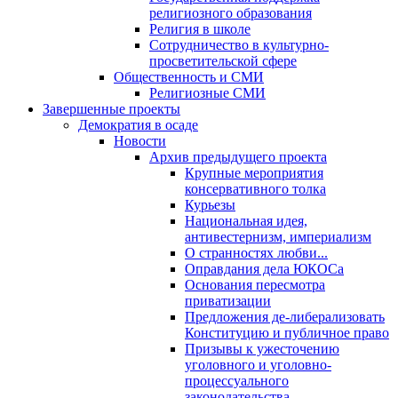
религиозного образования
Религия в школе
Сотрудничество в культурно-
просветительской сфере
Общественность и СМИ
Религиозные СМИ
Завершенные проекты
Демократия в осаде
Новости
Архив предыдущего проекта
Крупные мероприятия
консервативного толка
Курьезы
Национальная идея,
антивестернизм, империализм
О странностях любви...
Оправдания дела ЮКОСа
Основания пересмотра
приватизации
Предложения де-либерализовать
Конституцию и публичное право
Призывы к ужесточению
уголовного и уголовно-
процессуального
законодательства