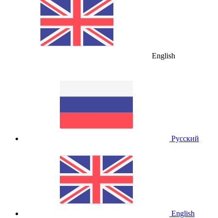
English
Русский
English