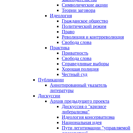
Символические акции
Теории заговора
Идеология
Гражданское общество
Политический режим
Право
Революция и контрреволюция
Свобода слова
Практика
Приватность
Свобода слова
Справедливые выборы
Хорошая полиция
Честный суд
Публикации
Аннотированный указатель
литературы
Дискуссии
Архив предыдущего проекта
Дискуссия о "кризисе
либерализма"
Идеология консерватизма
Национальная идея
Пути легитимации "управляемой