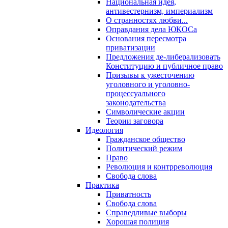
Национальная идея,
антивестернизм, империализм
О странностях любви...
Оправдания дела ЮКОСа
Основания пересмотра
приватизации
Предложения де-либерализовать
Конституцию и публичное право
Призывы к ужесточению
уголовного и уголовно-
процессуального
законодательства
Символические акции
Теории заговора
Идеология
Гражданское общество
Политический режим
Право
Революция и контрреволюция
Свобода слова
Практика
Приватность
Свобода слова
Справедливые выборы
Хорошая полиция