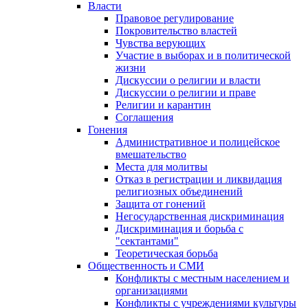
Власти
Правовое регулирование
Покровительство властей
Чувства верующих
Участие в выборах и в политической
жизни
Дискуссии о религии и власти
Дискуссии о религии и праве
Религии и карантин
Соглашения
Гонения
Административное и полицейское
вмешательство
Места для молитвы
Отказ в регистрации и ликвидация
религиозных объединений
Защита от гонений
Негосударственная дискриминация
Дискриминация и борьба с
"сектантами"
Теоретическая борьба
Общественность и СМИ
Конфликты с местным населением и
организациями
Конфликты с учреждениями культуры