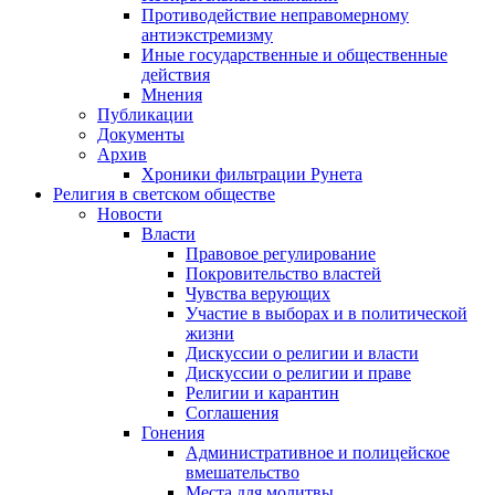
Противодействие неправомерному
антиэкстремизму
Иные государственные и общественные
действия
Мнения
Публикации
Документы
Архив
Хроники фильтрации Рунета
Религия в светском обществе
Новости
Власти
Правовое регулирование
Покровительство властей
Чувства верующих
Участие в выборах и в политической
жизни
Дискуссии о религии и власти
Дискуссии о религии и праве
Религии и карантин
Соглашения
Гонения
Административное и полицейское
вмешательство
Места для молитвы