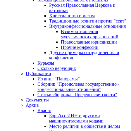
Русская Православная Церковь и
католики
Христианство и ислам
Традиционные религии против "сект"
Внутриконфессиональные отношения
Взаимоотношения
мусульманских организаций
Православные юрисдикции
Прочие конфессии
Другие примеры сотрудничества и
конфликтов
Курьезы
Сколько верующих
Публикации
Из книг "Панорамы"
Сборник "Преодолевая государственно -
конфессиональные отношения"
Статьи сборника "Пределы светскости"
Документы
Архив
Власть
Борьба с ИНН и другими
машиночитаемыми кодами
Место религии в обществе в целом