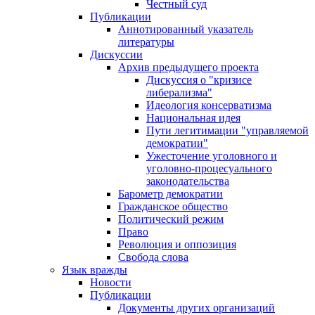
Честный суд
Публикации
Аннотированный указатель
литературы
Дискуссии
Архив предыдущего проекта
Дискуссия о "кризисе
либерализма"
Идеология консерватизма
Национальная идея
Пути легитимации "управляемой
демократии"
Ужесточение уголовного и
уголовно-процесуального
законодательства
Барометр демократии
Гражданское общество
Политический режим
Право
Революция и оппозиция
Свобода слова
Язык вражды
Новости
Публикации
Документы других организаций