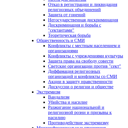
Отказ в регистрации и ликвидация
религиозных объединений
Защита от гонений
Негосударственная дискриминация
Дискриминация и борьба с
"сектантами"
Теоретическая борьба
Общественность и СМИ
Конфликты с местным населением и
организациями
Конфликты с учреждениями культуры
Защита права на свободу совести
Светские организации против "сект"
Диффамация религиозных
организаций и конфликты со СМИ
Акции в защиту нравственности
Дискуссии о религии и обществе
Экстремизм
Вандализм
Убийства и насилие
Разжигание национальной и
религиозной розни и призывы к
насилию
Противодействие экстремизму
Межконфессиональные отношения