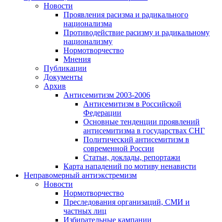
Новости
Проявления расизма и радикального
национализма
Противодействие расизму и радикальному
национализму
Нормотворчество
Мнения
Публикации
Документы
Архив
Антисемитизм 2003-2006
Антисемитизм в Российской
Федерации
Основные тенденции проявлений
антисемитизма в государствах СНГ
Политический антисемитизм в
современной России
Статьи, доклады, репортажи
Карта нападений по мотиву ненависти
Неправомерный антиэкстремизм
Новости
Нормотворчество
Преследования организаций, СМИ и
частных лиц
Избирательные кампании