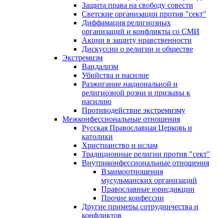
Защита права на свободу совести
Светские организации против "сект"
Диффамация религиозных
организаций и конфликты со СМИ
Акции в защиту нравственности
Дискуссии о религии и обществе
Экстремизм
Вандализм
Убийства и насилие
Разжигание национальной и
религиозной розни и призывы к
насилию
Противодействие экстремизму
Межконфессиональные отношения
Русская Православная Церковь и
католики
Христианство и ислам
Традиционные религии против "сект"
Внутриконфессиональные отношения
Взаимоотношения
мусульманских организаций
Православные юрисдикции
Прочие конфессии
Другие примеры сотрудничества и
конфликтов