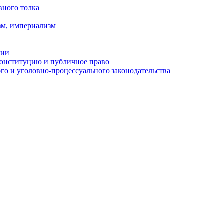
вного толка
зм, империализм
ции
Конституцию и публичное право
о и уголовно-процессуального законодательства