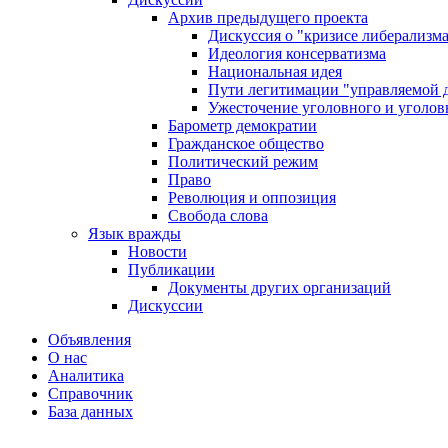
Архив предыдущего проекта
Дискуссия о "кризисе либерализм
Идеология консерватизма
Национальная идея
Пути легитимации "управляемой 
Ужесточение уголовного и уголов
Барометр демократии
Гражданское общество
Политический режим
Право
Революция и оппозиция
Свобода слова
Язык вражды
Новости
Публикации
Документы других организаций
Дискуссии
Объявления
О нас
Аналитика
Справочник
База данных