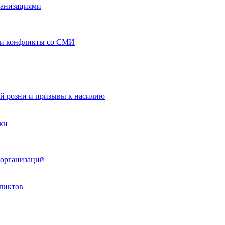
ганизациями
 и конфликты со СМИ
й розни и призывы к насилию
ки
организаций
ликтов