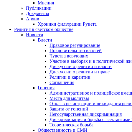
Мнения
Публикации
Документы
Архив
Хроники фильтрации Рунета
Религия в светском обществе
Новости
Власти
Правовое регулирование
Покровительство властей
Чувства верующих
Участие в выборах и в политической ж
Дискуссии о религии и власти
Дискуссии о религии и праве
Религии и карантин
Соглашения
Гонения
Административное и полицейское вмеш
Места для молитвы
Отказ в регистрации и ликвидация рел
Защита от гонений
Негосударственная дискриминация
Дискриминация и борьба с "сектантами
Теоретическая борьба
Общественность и СМИ