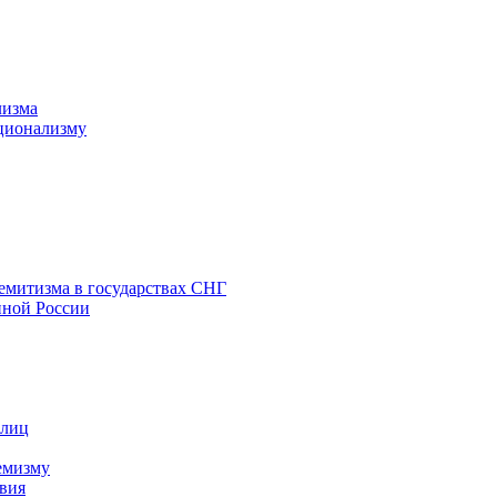
лизма
ционализму
емитизма в государствах СНГ
нной России
 лиц
емизму
вия