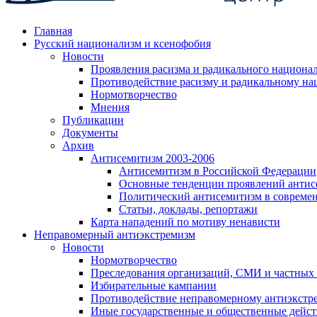
Главная
Русский национализм и ксенофобия
Новости
Проявления расизма и радикального национа
Противодействие расизму и радикальному на
Нормотворчество
Мнения
Публикации
Документы
Архив
Антисемитизм 2003-2006
Антисемитизм в Российской Федерации
Основные тенденции проявлений антис
Политический антисемитизм в совреме
Статьи, доклады, репортажи
Карта нападений по мотиву ненависти
Неправомерный антиэкстремизм
Новости
Нормотворчество
Преследования организаций, СМИ и частных
Избирательные кампании
Противодействие неправомерному антиэкстр
Иные государственные и общественные дейст