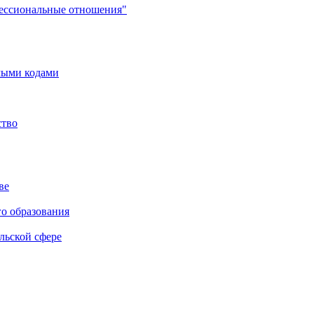
фессиональные отношения"
мыми кодами
ство
ве
го образования
льской сфере