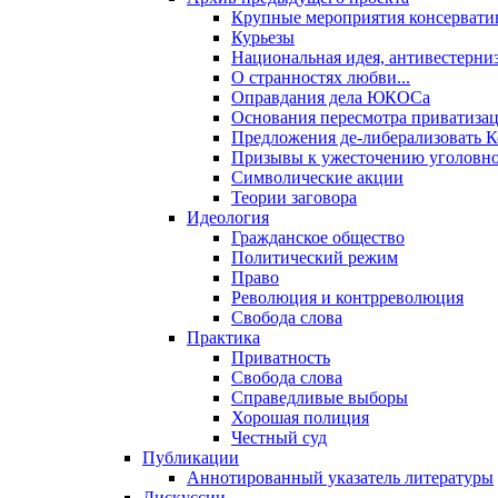
Крупные мероприятия консервати
Курьезы
Национальная идея, антивестерни
О странностях любви...
Оправдания дела ЮКОСа
Основания пересмотра приватиза
Предложения де-либерализовать 
Призывы к ужесточению уголовног
Символические акции
Теории заговора
Идеология
Гражданское общество
Политический режим
Право
Революция и контрреволюция
Свобода слова
Практика
Приватность
Свобода слова
Справедливые выборы
Хорошая полиция
Честный суд
Публикации
Аннотированный указатель литературы
Дискуссии