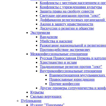
Конфликты с местным населением и ор
Конфликты с учреждениями культуры
Защита права на свободу совести
Светские организации против "сект"
Диффамация религиозных организаций
Акции в защиту нравственности
Дискуссии о религии и обществе
Экстремизм
Вандализм
Убийства и насилие
Разжигание национальной и религиозно
Противодействие экстремизму
Межконфессиональные отношения
Русская Православная Церковь и католи
Христианство и ислам
Традиционные религии против "сект"
Внутриконфессиональные отношения
Взаимоотношения мусульманских 
Православные юрисдикции
Прочие конфессии
Другие примеры сотрудничества и конф
Курьезы
Сколько верующих
Публикации
Из книг "Панорамы"