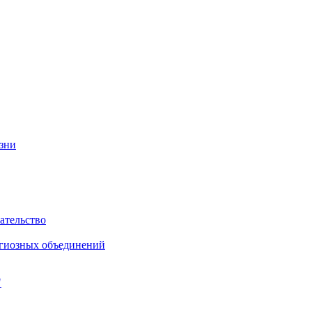
изни
ательство
игиозных объединений
"