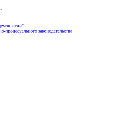
а"
демократии"
но-процесуального законодательства