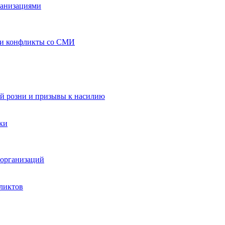
ганизациями
 и конфликты со СМИ
й розни и призывы к насилию
ки
организаций
ликтов