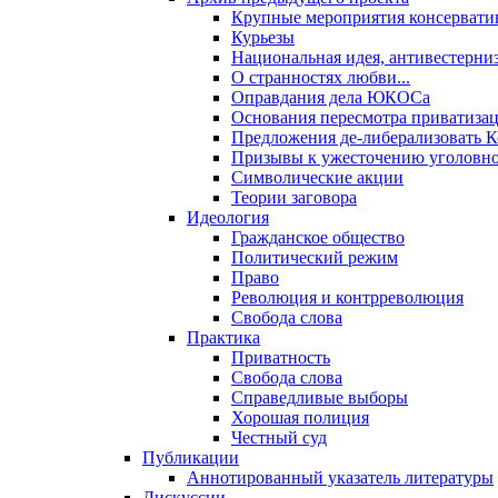
Крупные мероприятия консервати
Курьезы
Национальная идея, антивестерни
О странностях любви...
Оправдания дела ЮКОСа
Основания пересмотра приватиза
Предложения де-либерализовать 
Призывы к ужесточению уголовног
Символические акции
Теории заговора
Идеология
Гражданское общество
Политический режим
Право
Революция и контрреволюция
Свобода слова
Практика
Приватность
Свобода слова
Справедливые выборы
Хорошая полиция
Честный суд
Публикации
Аннотированный указатель литературы
Дискуссии