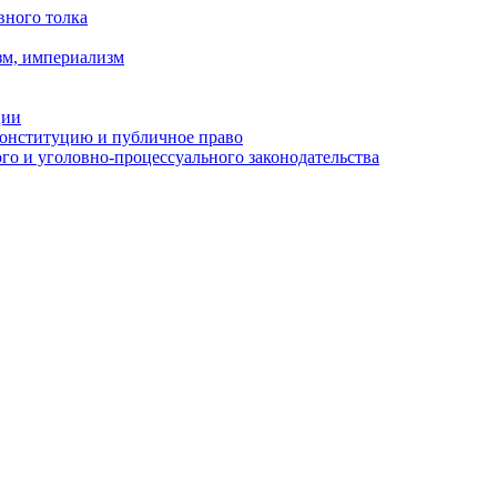
вного толка
зм, империализм
ции
Конституцию и публичное право
о и уголовно-процессуального законодательства