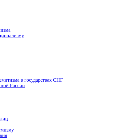
лизма
ционализму
емитизма в государствах СНГ
нной России
 лиц
емизму
вия