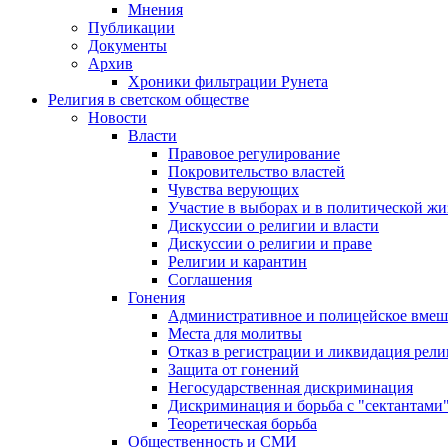
Мнения
Публикации
Документы
Архив
Хроники фильтрации Рунета
Религия в светском обществе
Новости
Власти
Правовое регулирование
Покровительство властей
Чувства верующих
Участие в выборах и в политической ж
Дискуссии о религии и власти
Дискуссии о религии и праве
Религии и карантин
Соглашения
Гонения
Административное и полицейское вмеш
Места для молитвы
Отказ в регистрации и ликвидация рел
Защита от гонений
Негосударственная дискриминация
Дискриминация и борьба с "сектантами
Теоретическая борьба
Общественность и СМИ