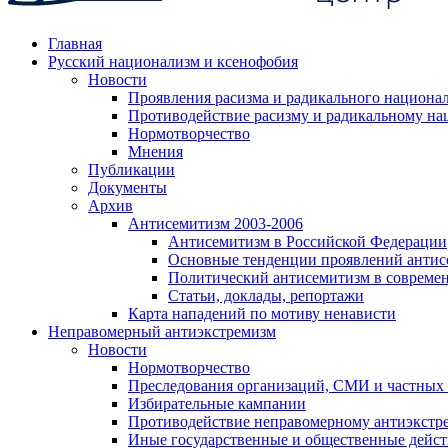
Главная
Русский национализм и ксенофобия
Новости
Проявления расизма и радикального национа
Противодействие расизму и радикальному на
Нормотворчество
Мнения
Публикации
Документы
Архив
Антисемитизм 2003-2006
Антисемитизм в Российской Федерации
Основные тенденции проявлений антис
Политический антисемитизм в совреме
Статьи, доклады, репортажи
Карта нападений по мотиву ненависти
Неправомерный антиэкстремизм
Новости
Нормотворчество
Преследования организаций, СМИ и частных
Избирательные кампании
Противодействие неправомерному антиэкстр
Иные государственные и общественные дейст