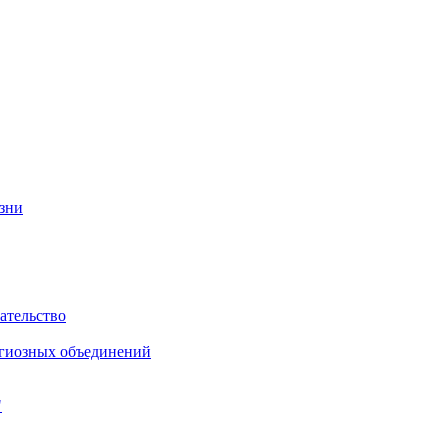
изни
ательство
игиозных объединений
"