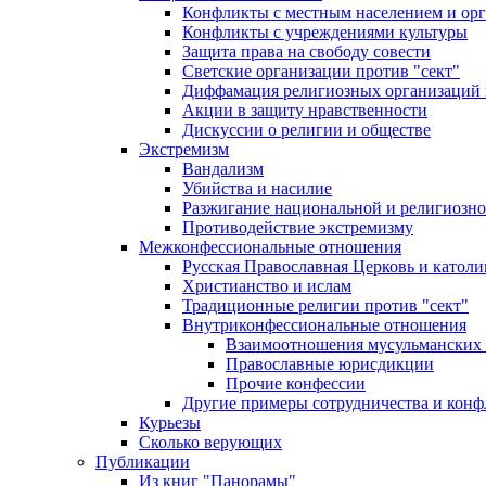
Конфликты с местным населением и ор
Конфликты с учреждениями культуры
Защита права на свободу совести
Светские организации против "сект"
Диффамация религиозных организаций
Акции в защиту нравственности
Дискуссии о религии и обществе
Экстремизм
Вандализм
Убийства и насилие
Разжигание национальной и религиозно
Противодействие экстремизму
Межконфессиональные отношения
Русская Православная Церковь и католи
Христианство и ислам
Традиционные религии против "сект"
Внутриконфессиональные отношения
Взаимоотношения мусульманских 
Православные юрисдикции
Прочие конфессии
Другие примеры сотрудничества и конф
Курьезы
Сколько верующих
Публикации
Из книг "Панорамы"