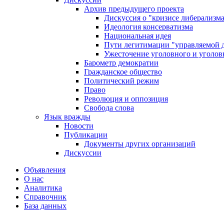
Архив предыдущего проекта
Дискуссия о "кризисе либерализм
Идеология консерватизма
Национальная идея
Пути легитимации "управляемой 
Ужесточение уголовного и уголов
Барометр демократии
Гражданское общество
Политический режим
Право
Революция и оппозиция
Свобода слова
Язык вражды
Новости
Публикации
Документы других организаций
Дискуссии
Объявления
О нас
Аналитика
Справочник
База данных