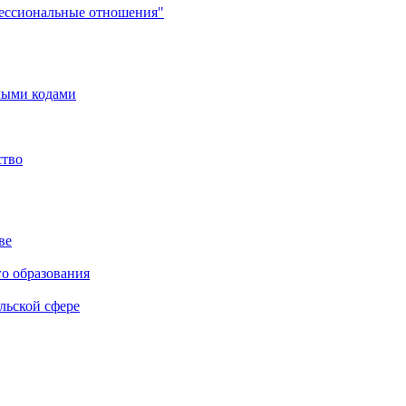
фессиональные отношения"
мыми кодами
ство
ве
го образования
льской сфере