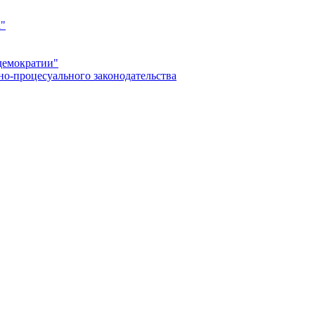
а"
демократии"
но-процесуального законодательства