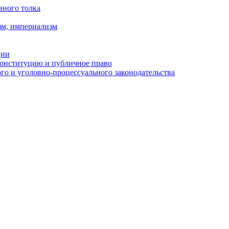
вного толка
зм, империализм
ции
Конституцию и публичное право
о и уголовно-процессуального законодательства