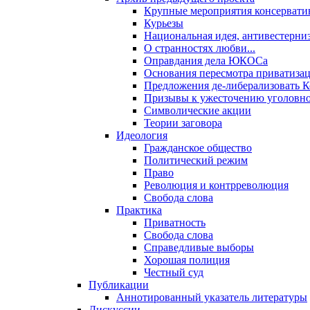
Крупные мероприятия консервати
Курьезы
Национальная идея, антивестерни
О странностях любви...
Оправдания дела ЮКОСа
Основания пересмотра приватиза
Предложения де-либерализовать 
Призывы к ужесточению уголовног
Символические акции
Теории заговора
Идеология
Гражданское общество
Политический режим
Право
Революция и контрреволюция
Свобода слова
Практика
Приватность
Свобода слова
Справедливые выборы
Хорошая полиция
Честный суд
Публикации
Аннотированный указатель литературы
Дискуссии