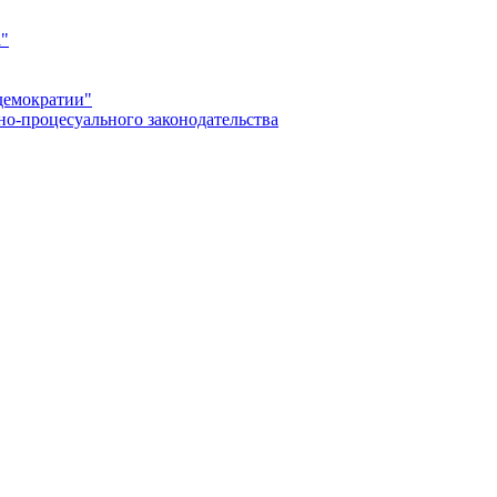
а"
демократии"
но-процесуального законодательства