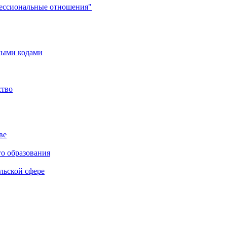
фессиональные отношения"
мыми кодами
ство
ве
го образования
льской сфере