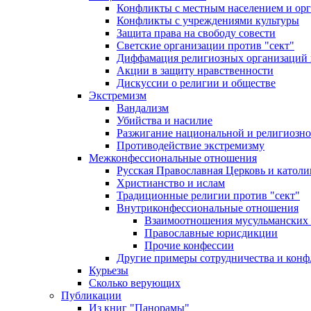
Конфликты с местным населением и ор
Конфликты с учреждениями культуры
Защита права на свободу совести
Светские организации против "сект"
Диффамация религиозных организаций
Акции в защиту нравственности
Дискуссии о религии и обществе
Экстремизм
Вандализм
Убийства и насилие
Разжигание национальной и религиозно
Противодействие экстремизму
Межконфессиональные отношения
Русская Православная Церковь и католи
Христианство и ислам
Традиционные религии против "сект"
Внутриконфессиональные отношения
Взаимоотношения мусульманских 
Православные юрисдикции
Прочие конфессии
Другие примеры сотрудничества и конф
Курьезы
Сколько верующих
Публикации
Из книг "Панорамы"