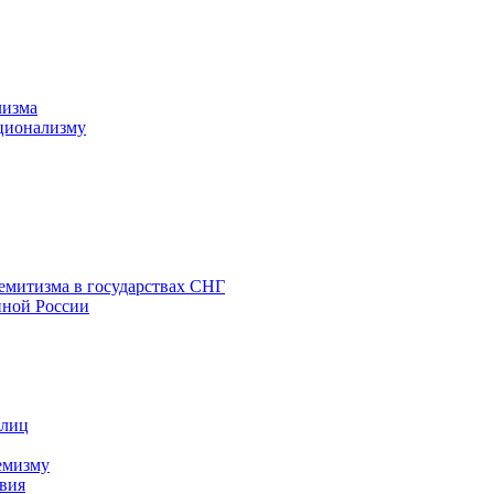
лизма
ционализму
емитизма в государствах СНГ
нной России
 лиц
емизму
вия