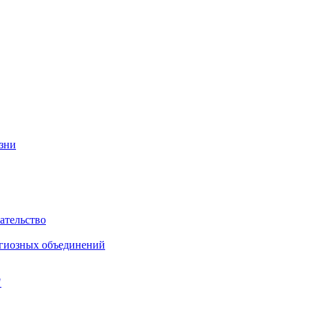
изни
ательство
игиозных объединений
"