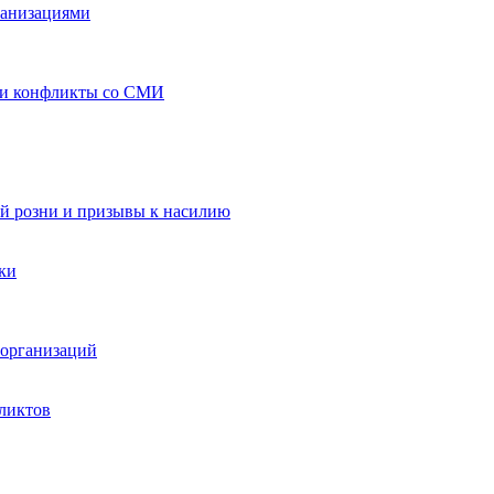
ганизациями
 и конфликты со СМИ
й розни и призывы к насилию
ки
организаций
ликтов