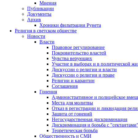
Мнения
Публикации
Документы
Архив
Хроники фильтрации Рунета
Религия в светском обществе
Новости
Власти
Правовое регулирование
Покровительство властей
Чувства верующих
Участие в выборах и в политической ж
Дискуссии о религии и власти
Дискуссии о религии и праве
Религии и карантин
Соглашения
Гонения
Административное и полицейское вмеш
Места для молитвы
Отказ в регистрации и ликвидация рел
Защита от гонений
Негосударственная дискриминация
Дискриминация и борьба с "сектантами
Теоретическая борьба
Общественность и СМИ