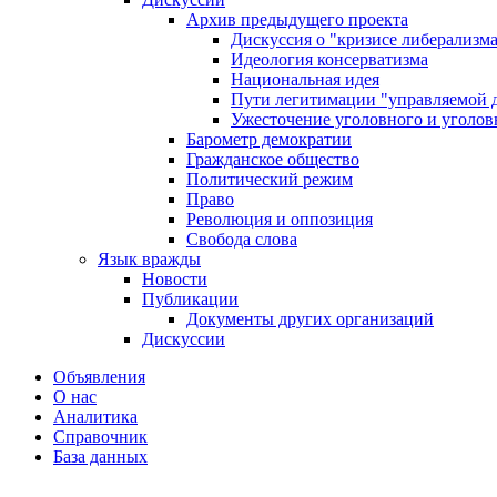
Архив предыдущего проекта
Дискуссия о "кризисе либерализм
Идеология консерватизма
Национальная идея
Пути легитимации "управляемой 
Ужесточение уголовного и уголов
Барометр демократии
Гражданское общество
Политический режим
Право
Революция и оппозиция
Свобода слова
Язык вражды
Новости
Публикации
Документы других организаций
Дискуссии
Объявления
О нас
Аналитика
Справочник
База данных