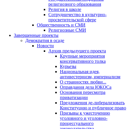
религиозного образования
Религия в школе
Сотрудничество в культурно-
просветительской сфере
Общественность и СМИ
Религиозные СМИ
Завершенные проекты
Демократия в осаде
Новости
Архив предыдущего проекта
Крупные мероприятия
консервативного толка
Курьезы
Национальная идея,
антивестернизм, империализм
О странностях любви...
Оправдания дела ЮКОСа
Основания пересмотра
приватизации
Предложения де-либерализовать
Конституцию и публичное право
Призывы к ужесточению
уголовного и уголовно-
процессуального
законодательства