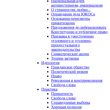
Национальная идея,
антивестернизм, империализм
О странностях любви...
Оправдания дела ЮКОСа
Основания пересмотра
приватизации
Предложения де-либерализовать
Конституцию и публичное право
Призывы к ужесточению
уголовного и уголовно-
процессуального
законодательства
Символические акции
Теории заговора
Идеология
Гражданское общество
Политический режим
Право
Революция и контрреволюция
Свобода слова
Практика
Приватность
Свобода слова
Справедливые выборы
Хорошая полиция