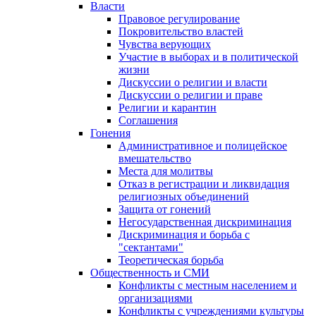
Власти
Правовое регулирование
Покровительство властей
Чувства верующих
Участие в выборах и в политической
жизни
Дискуссии о религии и власти
Дискуссии о религии и праве
Религии и карантин
Соглашения
Гонения
Административное и полицейское
вмешательство
Места для молитвы
Отказ в регистрации и ликвидация
религиозных объединений
Защита от гонений
Негосударственная дискриминация
Дискриминация и борьба с
"сектантами"
Теоретическая борьба
Общественность и СМИ
Конфликты с местным населением и
организациями
Конфликты с учреждениями культуры