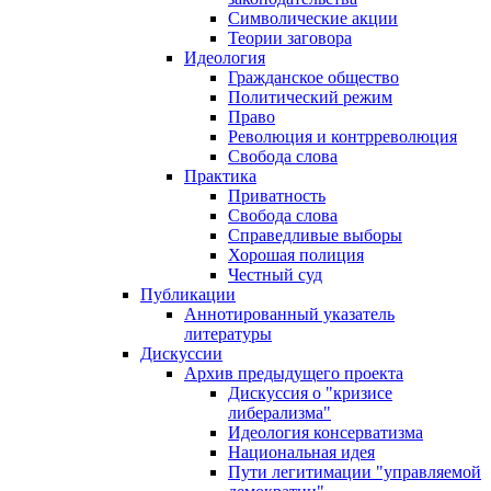
Символические акции
Теории заговора
Идеология
Гражданское общество
Политический режим
Право
Революция и контрреволюция
Свобода слова
Практика
Приватность
Свобода слова
Справедливые выборы
Хорошая полиция
Честный суд
Публикации
Аннотированный указатель
литературы
Дискуссии
Архив предыдущего проекта
Дискуссия о "кризисе
либерализма"
Идеология консерватизма
Национальная идея
Пути легитимации "управляемой