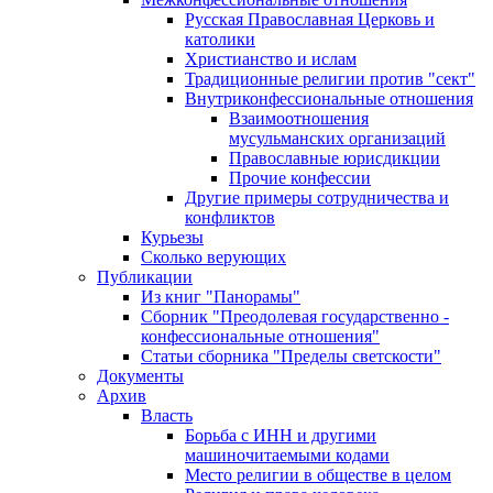
Русская Православная Церковь и
католики
Христианство и ислам
Традиционные религии против "сект"
Внутриконфессиональные отношения
Взаимоотношения
мусульманских организаций
Православные юрисдикции
Прочие конфессии
Другие примеры сотрудничества и
конфликтов
Курьезы
Сколько верующих
Публикации
Из книг "Панорамы"
Сборник "Преодолевая государственно -
конфессиональные отношения"
Статьи сборника "Пределы светскости"
Документы
Архив
Власть
Борьба с ИНН и другими
машиночитаемыми кодами
Место религии в обществе в целом