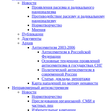
Новости
Проявления расизма и радикального
национализма
Противодействие расизму и радикальному
национализму
Нормотворчество
Мнения
Публикации
Документы
Архив
Антисемитизм 2003-2006
Антисемитизм в Российской
Федерации
Основные тенденции проявлений
антисемитизма в государствах СНГ
Политический антисемитизм в
современной России
Статьи, доклады, репортажи
Карта нападений по мотиву ненависти
Неправомерный антиэкстремизм
Новости
Нормотворчество
Преследования организаций, СМИ и
частных лиц
Избирательные кампании