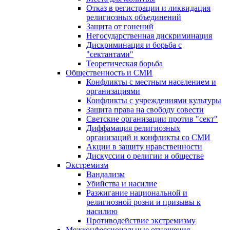
Отказ в регистрации и ликвидация
религиозных объединений
Защита от гонений
Негосударственная дискриминация
Дискриминация и борьба с
"сектантами"
Теоретическая борьба
Общественность и СМИ
Конфликты с местным населением и
организациями
Конфликты с учреждениями культуры
Защита права на свободу совести
Светские организации против "сект"
Диффамация религиозных
организаций и конфликты со СМИ
Акции в защиту нравственности
Дискуссии о религии и обществе
Экстремизм
Вандализм
Убийства и насилие
Разжигание национальной и
религиозной розни и призывы к
насилию
Противодействие экстремизму
Межконфессиональные отношения