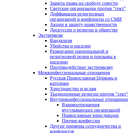
Защита права на свободу совести
Светские организации против "сект"
Диффамация религиозных
организаций и конфликты со СМИ
Акции в защиту нравственности
Дискуссии о религии и обществе
Экстремизм
Вандализм
Убийства и насилие
Разжигание национальной и
религиозной розни и призывы к
насилию
Противодействие экстремизму
Межконфессиональные отношения
Русская Православная Церковь и
католики
Христианство и ислам
Традиционные религии против "сект"
Внутриконфессиональные отношения
Взаимоотношения
мусульманских организаций
Православные юрисдикции
Прочие конфессии
Другие примеры сотрудничества и
конфликтов