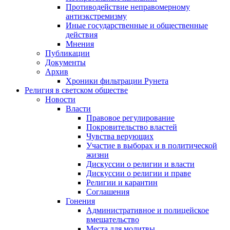
Противодействие неправомерному
антиэкстремизму
Иные государственные и общественные
действия
Мнения
Публикации
Документы
Архив
Хроники фильтрации Рунета
Религия в светском обществе
Новости
Власти
Правовое регулирование
Покровительство властей
Чувства верующих
Участие в выборах и в политической
жизни
Дискуссии о религии и власти
Дискуссии о религии и праве
Религии и карантин
Соглашения
Гонения
Административное и полицейское
вмешательство
Места для молитвы