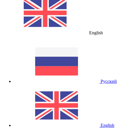
English
Русский
English