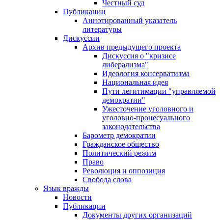
Честный суд
Публикации
Аннотированный указатель
литературы
Дискуссии
Архив предыдущего проекта
Дискуссия о "кризисе
либерализма"
Идеология консерватизма
Национальная идея
Пути легитимации "управляемой
демократии"
Ужесточение уголовного и
уголовно-процесуального
законодательства
Барометр демократии
Гражданское общество
Политический режим
Право
Революция и оппозиция
Свобода слова
Язык вражды
Новости
Публикации
Документы других организаций