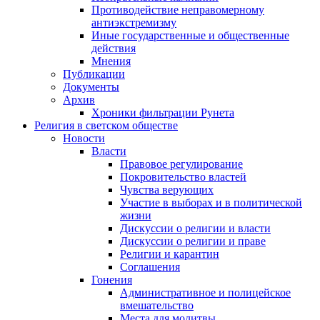
Противодействие неправомерному
антиэкстремизму
Иные государственные и общественные
действия
Мнения
Публикации
Документы
Архив
Хроники фильтрации Рунета
Религия в светском обществе
Новости
Власти
Правовое регулирование
Покровительство властей
Чувства верующих
Участие в выборах и в политической
жизни
Дискуссии о религии и власти
Дискуссии о религии и праве
Религии и карантин
Соглашения
Гонения
Административное и полицейское
вмешательство
Места для молитвы