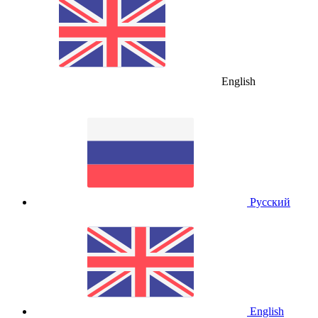
English
Русский
English