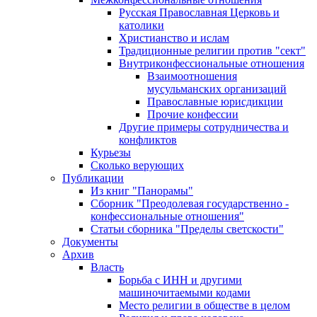
Русская Православная Церковь и
католики
Христианство и ислам
Традиционные религии против "сект"
Внутриконфессиональные отношения
Взаимоотношения
мусульманских организаций
Православные юрисдикции
Прочие конфессии
Другие примеры сотрудничества и
конфликтов
Курьезы
Сколько верующих
Публикации
Из книг "Панорамы"
Сборник "Преодолевая государственно -
конфессиональные отношения"
Статьи сборника "Пределы светскости"
Документы
Архив
Власть
Борьба с ИНН и другими
машиночитаемыми кодами
Место религии в обществе в целом