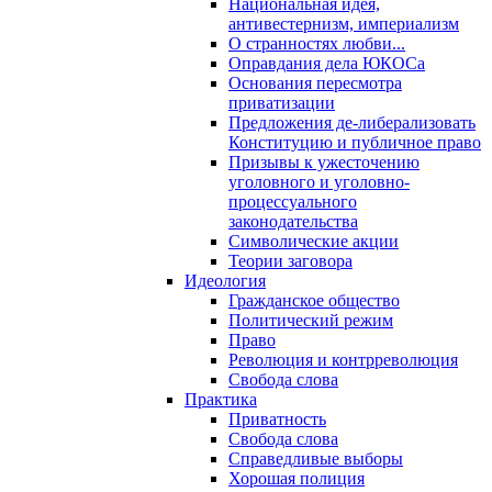
Национальная идея,
антивестернизм, империализм
О странностях любви...
Оправдания дела ЮКОСа
Основания пересмотра
приватизации
Предложения де-либерализовать
Конституцию и публичное право
Призывы к ужесточению
уголовного и уголовно-
процессуального
законодательства
Символические акции
Теории заговора
Идеология
Гражданское общество
Политический режим
Право
Революция и контрреволюция
Свобода слова
Практика
Приватность
Свобода слова
Справедливые выборы
Хорошая полиция