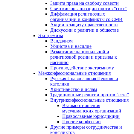
Защита права на свободу совести
Светские организации против "сект"
Диффамация религиозных
организаций и конфликты со СМИ
Акции в защиту нравственности
Дискуссии о религии и обществе
Экстремизм
Вандализм
Убийства и насилие
Разжигание национальной и
религиозной розни и призывы к
насилию
Противодействие экстремизму
Межконфессиональные отношения
Русская Православная Церковь и
католики
Христианство и ислам
Традиционные религии против "сект"
Внутриконфессиональные отношения
Взаимоотношения
мусульманских организаций
Православные юрисдикции
Прочие конфессии
Другие примеры сотрудничества и
конфликтов