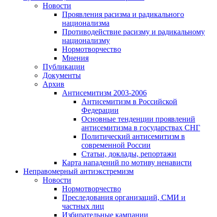
Новости
Проявления расизма и радикального
национализма
Противодействие расизму и радикальному
национализму
Нормотворчество
Мнения
Публикации
Документы
Архив
Антисемитизм 2003-2006
Антисемитизм в Российской
Федерации
Основные тенденции проявлений
антисемитизма в государствах СНГ
Политический антисемитизм в
современной России
Статьи, доклады, репортажи
Карта нападений по мотиву ненависти
Неправомерный антиэкстремизм
Новости
Нормотворчество
Преследования организаций, СМИ и
частных лиц
Избирательные кампании