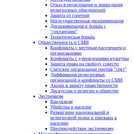
Отказ в регистрации и ликвидация
религиозных объединений
Защита от гонений
Негосударственная дискриминация
Дискриминация и борьба с
"сектантами"
Теоретическая борьба
Общественность и СМИ
Конфликты с местным населением и
организациями
Конфликты с учреждениями культуры
Защита права на свободу совести
Светские организации против "сект"
Диффамация религиозных
организаций и конфликты со СМИ
Акции в защиту нравственности
Дискуссии о религии и обществе
Экстремизм
Вандализм
Убийства и насилие
Разжигание национальной и
религиозной розни и призывы к
насилию
Противодействие экстремизму
Межконфессиональные отношения