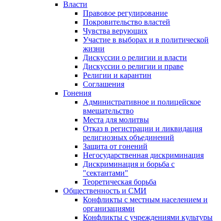
Власти
Правовое регулирование
Покровительство властей
Чувства верующих
Участие в выборах и в политической
жизни
Дискуссии о религии и власти
Дискуссии о религии и праве
Религии и карантин
Соглашения
Гонения
Административное и полицейское
вмешательство
Места для молитвы
Отказ в регистрации и ликвидация
религиозных объединений
Защита от гонений
Негосударственная дискриминация
Дискриминация и борьба с
"сектантами"
Теоретическая борьба
Общественность и СМИ
Конфликты с местным населением и
организациями
Конфликты с учреждениями культуры