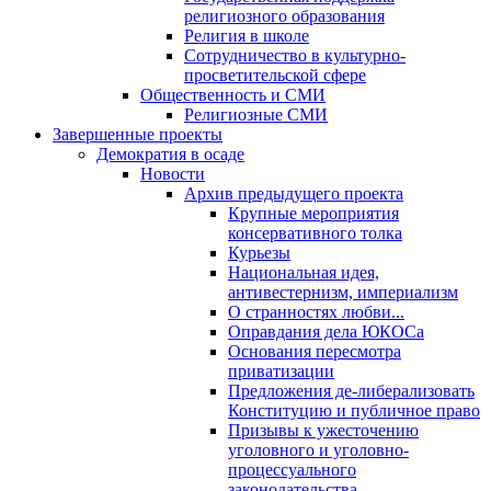
религиозного образования
Религия в школе
Сотрудничество в культурно-
просветительской сфере
Общественность и СМИ
Религиозные СМИ
Завершенные проекты
Демократия в осаде
Новости
Архив предыдущего проекта
Крупные мероприятия
консервативного толка
Курьезы
Национальная идея,
антивестернизм, империализм
О странностях любви...
Оправдания дела ЮКОСа
Основания пересмотра
приватизации
Предложения де-либерализовать
Конституцию и публичное право
Призывы к ужесточению
уголовного и уголовно-
процессуального
законодательства