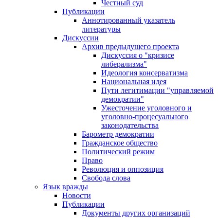
Честный суд
Публикации
Аннотированный указатель
литературы
Дискуссии
Архив предыдущего проекта
Дискуссия о "кризисе
либерализма"
Идеология консерватизма
Национальная идея
Пути легитимации "управляемой
демократии"
Ужесточение уголовного и
уголовно-процесуального
законодательства
Барометр демократии
Гражданское общество
Политический режим
Право
Революция и оппозиция
Свобода слова
Язык вражды
Новости
Публикации
Документы других организаций