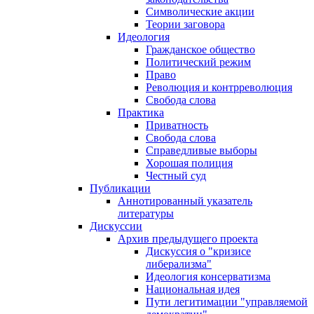
Символические акции
Теории заговора
Идеология
Гражданское общество
Политический режим
Право
Революция и контрреволюция
Свобода слова
Практика
Приватность
Свобода слова
Справедливые выборы
Хорошая полиция
Честный суд
Публикации
Аннотированный указатель
литературы
Дискуссии
Архив предыдущего проекта
Дискуссия о "кризисе
либерализма"
Идеология консерватизма
Национальная идея
Пути легитимации "управляемой