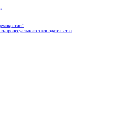
а"
демократии"
но-процесуального законодательства