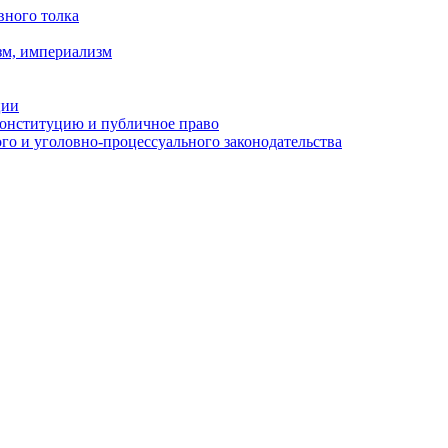
вного толка
зм, империализм
ции
Конституцию и публичное право
о и уголовно-процессуального законодательства