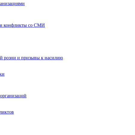
ганизациями
 и конфликты со СМИ
й розни и призывы к насилию
ки
организаций
ликтов