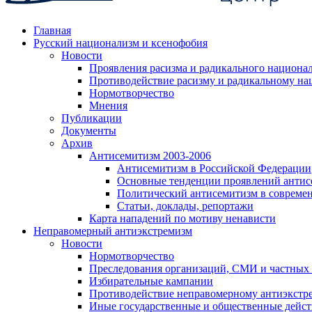
Главная
Русский национализм и ксенофобия
Новости
Проявления расизма и радикального национа
Противодействие расизму и радикальному на
Нормотворчество
Мнения
Публикации
Документы
Архив
Антисемитизм 2003-2006
Антисемитизм в Российской Федерации
Основные тенденции проявлений антис
Политический антисемитизм в совреме
Статьи, доклады, репортажи
Карта нападений по мотиву ненависти
Неправомерный антиэкстремизм
Новости
Нормотворчество
Преследования организаций, СМИ и частных
Избирательные кампании
Противодействие неправомерному антиэкстр
Иные государственные и общественные дейст