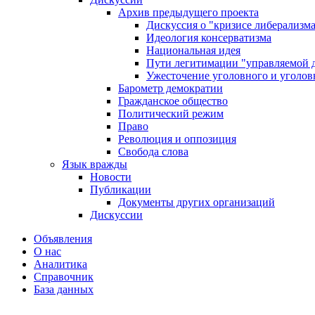
Архив предыдущего проекта
Дискуссия о "кризисе либерализм
Идеология консерватизма
Национальная идея
Пути легитимации "управляемой 
Ужесточение уголовного и уголов
Барометр демократии
Гражданское общество
Политический режим
Право
Революция и оппозиция
Свобода слова
Язык вражды
Новости
Публикации
Документы других организаций
Дискуссии
Объявления
О нас
Аналитика
Справочник
База данных