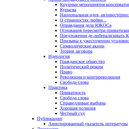
Крупные мероприятия консервати
Курьезы
Национальная идея, антивестерни
О странностях любви...
Оправдания дела ЮКОСа
Основания пересмотра приватиза
Предложения де-либерализовать 
Призывы к ужесточению уголовног
Символические акции
Теории заговора
Идеология
Гражданское общество
Политический режим
Право
Революция и контрреволюция
Свобода слова
Практика
Приватность
Свобода слова
Справедливые выборы
Хорошая полиция
Честный суд
Публикации
Аннотированный указатель литературы
Дискуссии