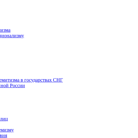
лизма
ционализму
емитизма в государствах СНГ
нной России
 лиц
емизму
вия