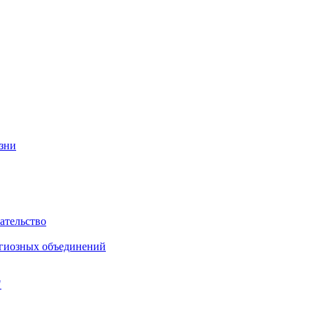
изни
ательство
игиозных объединений
"