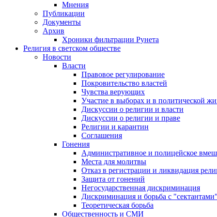
Мнения
Публикации
Документы
Архив
Хроники фильтрации Рунета
Религия в светском обществе
Новости
Власти
Правовое регулирование
Покровительство властей
Чувства верующих
Участие в выборах и в политической ж
Дискуссии о религии и власти
Дискуссии о религии и праве
Религии и карантин
Соглашения
Гонения
Административное и полицейское вмеш
Места для молитвы
Отказ в регистрации и ликвидация рел
Защита от гонений
Негосударственная дискриминация
Дискриминация и борьба с "сектантами
Теоретическая борьба
Общественность и СМИ