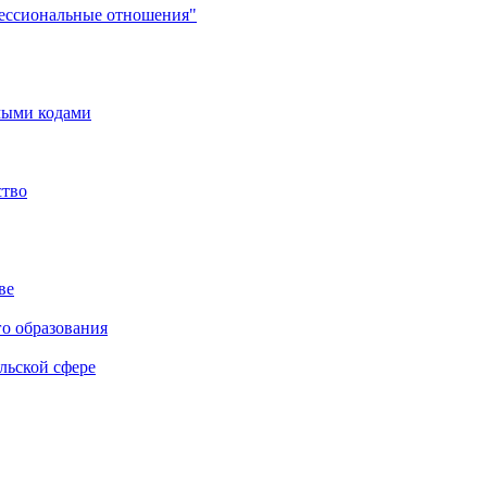
фессиональные отношения"
мыми кодами
ство
ве
го образования
льской сфере