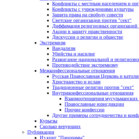
Конфликты с местным населением и ор
Конфликты с учреждениями культуры
Защита права на свободу совести
Светские организации против "сект"
Диффамация религиозных организаций
Акции в защиту нравственности
Дискуссии о религии и обществе
Экстремизм
Вандализм
Убийства и насилие
Разжигание национальной и религиозно
Противодействие экстремизму
Межконфессиональные отношения
Русская Православная Церковь и католи
Христианство и ислам
Традиционные религии против "сект"
Внутриконфессиональные отношения
Взаимоотношения мусульманских 
Православные юрисдикции
Прочие конфессии
Другие примеры сотрудничества и конф
Курьезы
Сколько верующих
Публикации
Из книг "Панорамы"