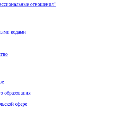
фессиональные отношения"
мыми кодами
ство
ве
го образования
льской сфере