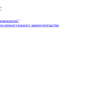
а"
демократии"
но-процесуального законодательства