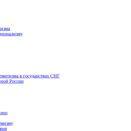
лизма
ционализму
емитизма в государствах СНГ
нной России
 лиц
емизму
вия