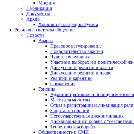
Мнения
Публикации
Документы
Архив
Хроники фильтрации Рунета
Религия в светском обществе
Новости
Власти
Правовое регулирование
Покровительство властей
Чувства верующих
Участие в выборах и в политической ж
Дискуссии о религии и власти
Дискуссии о религии и праве
Религии и карантин
Соглашения
Гонения
Административное и полицейское вмеш
Места для молитвы
Отказ в регистрации и ликвидация рел
Защита от гонений
Негосударственная дискриминация
Дискриминация и борьба с "сектантами
Теоретическая борьба
Общественность и СМИ