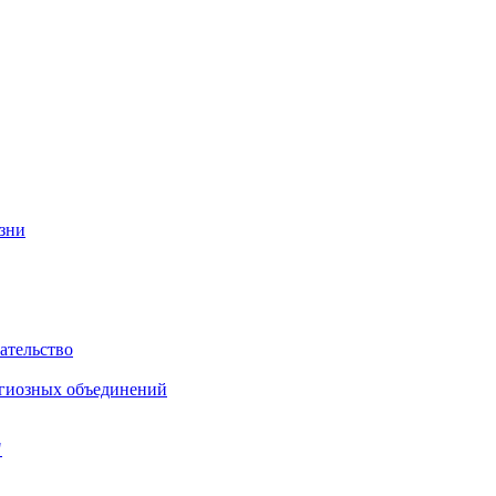
изни
ательство
игиозных объединений
"