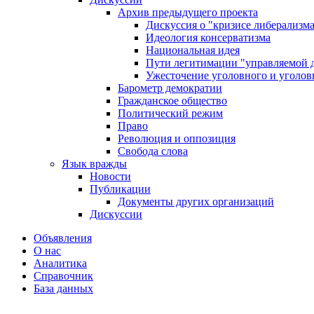
Архив предыдущего проекта
Дискуссия о "кризисе либерализм
Идеология консерватизма
Национальная идея
Пути легитимации "управляемой 
Ужесточение уголовного и уголов
Барометр демократии
Гражданское общество
Политический режим
Право
Революция и оппозиция
Свобода слова
Язык вражды
Новости
Публикации
Документы других организаций
Дискуссии
Объявления
О нас
Аналитика
Справочник
База данных