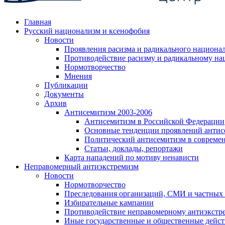
Главная
Русский национализм и ксенофобия
Новости
Проявления расизма и радикального национа
Противодействие расизму и радикальному на
Нормотворчество
Мнения
Публикации
Документы
Архив
Антисемитизм 2003-2006
Антисемитизм в Российской Федерации
Основные тенденции проявлений антис
Политический антисемитизм в совреме
Статьи, доклады, репортажи
Карта нападений по мотиву ненависти
Неправомерный антиэкстремизм
Новости
Нормотворчество
Преследования организаций, СМИ и частных
Избирательные кампании
Противодействие неправомерному антиэкстр
Иные государственные и общественные дейст