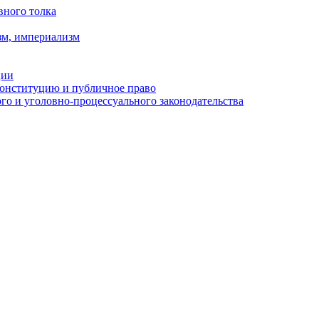
вного толка
зм, империализм
ции
Конституцию и публичное право
о и уголовно-процессуального законодательства