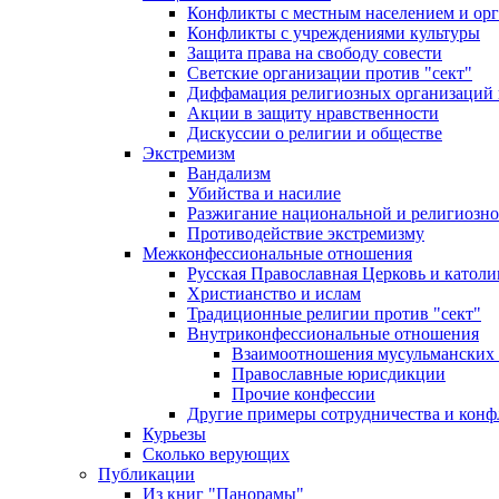
Конфликты с местным населением и ор
Конфликты с учреждениями культуры
Защита права на свободу совести
Светские организации против "сект"
Диффамация религиозных организаций
Акции в защиту нравственности
Дискуссии о религии и обществе
Экстремизм
Вандализм
Убийства и насилие
Разжигание национальной и религиозно
Противодействие экстремизму
Межконфессиональные отношения
Русская Православная Церковь и католи
Христианство и ислам
Традиционные религии против "сект"
Внутриконфессиональные отношения
Взаимоотношения мусульманских 
Православные юрисдикции
Прочие конфессии
Другие примеры сотрудничества и конф
Курьезы
Сколько верующих
Публикации
Из книг "Панорамы"