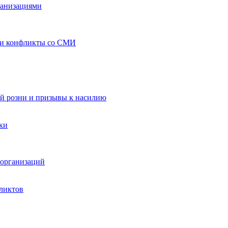
ганизациями
 и конфликты со СМИ
й розни и призывы к насилию
ки
организаций
ликтов