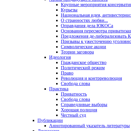
Крупные мероприятия консервати
Курьезы
Национальная идея, антивестерни
О странностях любви...
Оправдания дела ЮКОСа
Основания пересмотра приватиза
Предложения де-либерализовать 
Призывы к ужесточению уголовног
Символические акции
Теории заговора
Идеология
Гражданское общество
Политический режим
Право
Революция и контрреволюция
Свобода слова
Практика
Приватность
Свобода слова
Справедливые выборы
Хорошая полиция
Честный суд
Публикации
Аннотированный указатель литературы
Дискуссии