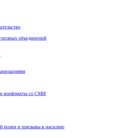
ательство
игиозных объединений
"
ганизациями
 и конфликты со СМИ
й розни и призывы к насилию