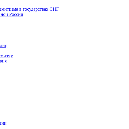
емитизма в государствах СНГ
нной России
 лиц
емизму
вия
изни