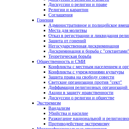
Дискуссии о религии и праве
Религии и карантин
Соглашения
Гонения
Административное и полицейское вмеш
Места для молитвы
Отказ в регистрации и ликвидация рел
Защита от гонений
Негосударственная дискриминация
Дискриминация и борьба с "сектантами
Теоретическая борьба
Общественность и СМИ
Конфликты с местным населением и ор
Конфликты с учреждениями культуры
Защита права на свободу совести
Светские организации против "сект"
Диффамация религиозных организаций
Акции в защиту нравственности
Дискуссии о религии и обществе
Экстремизм
Вандализм
Убийства и насилие
Разжигание национальной и религиозно
Противодействие экстремизму
Межконфессиональные отношения