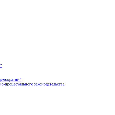
а"
демократии"
но-процесуального законодательства