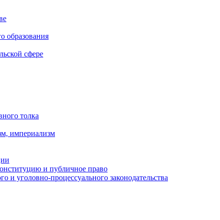
ве
го образования
льской сфере
вного толка
зм, империализм
ции
Конституцию и публичное право
о и уголовно-процессуального законодательства