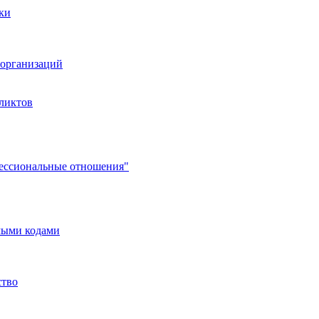
ки
организаций
ликтов
фессиональные отношения"
мыми кодами
ство