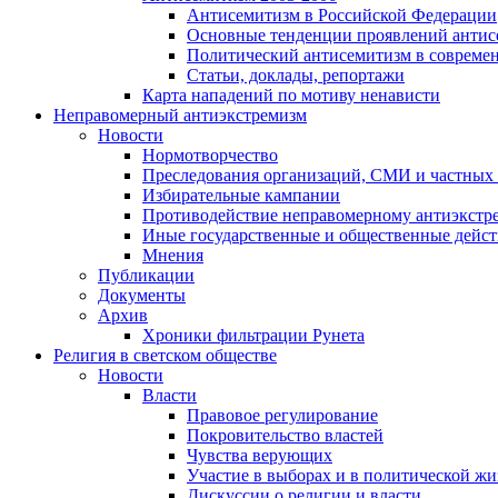
Антисемитизм в Российской Федерации
Основные тенденции проявлений антис
Политический антисемитизм в совреме
Статьи, доклады, репортажи
Карта нападений по мотиву ненависти
Неправомерный антиэкстремизм
Новости
Нормотворчество
Преследования организаций, СМИ и частных
Избирательные кампании
Противодействие неправомерному антиэкстр
Иные государственные и общественные дейст
Мнения
Публикации
Документы
Архив
Хроники фильтрации Рунета
Религия в светском обществе
Новости
Власти
Правовое регулирование
Покровительство властей
Чувства верующих
Участие в выборах и в политической ж
Дискуссии о религии и власти