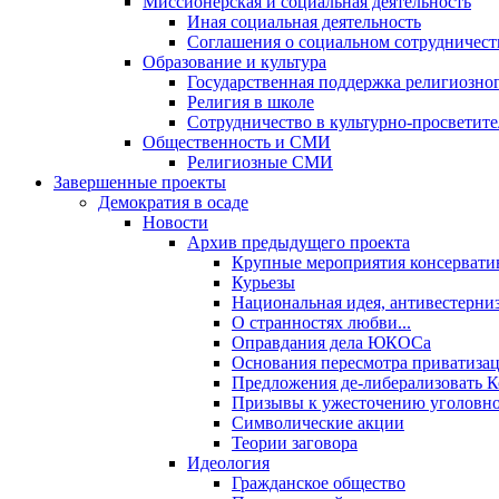
Миссионерская и социальная деятельность
Иная социальная деятельность
Соглашения о социальном сотрудничест
Образование и культура
Государственная поддержка религиозно
Религия в школе
Сотрудничество в культурно-просветите
Общественность и СМИ
Религиозные СМИ
Завершенные проекты
Демократия в осаде
Новости
Архив предыдущего проекта
Крупные мероприятия консервати
Курьезы
Национальная идея, антивестерни
О странностях любви...
Оправдания дела ЮКОСа
Основания пересмотра приватиза
Предложения де-либерализовать 
Призывы к ужесточению уголовног
Символические акции
Теории заговора
Идеология
Гражданское общество