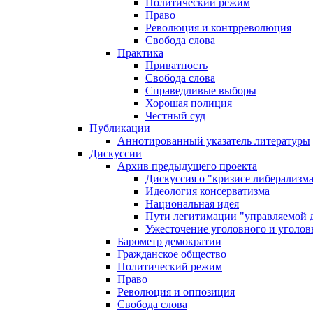
Политический режим
Право
Революция и контрреволюция
Свобода слова
Практика
Приватность
Свобода слова
Справедливые выборы
Хорошая полиция
Честный суд
Публикации
Аннотированный указатель литературы
Дискуссии
Архив предыдущего проекта
Дискуссия о "кризисе либерализм
Идеология консерватизма
Национальная идея
Пути легитимации "управляемой 
Ужесточение уголовного и уголов
Барометр демократии
Гражданское общество
Политический режим
Право
Революция и оппозиция
Свобода слова