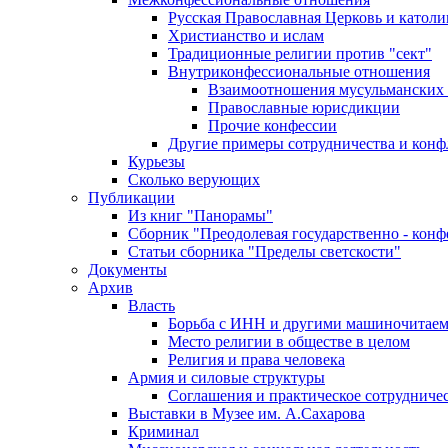
Русская Православная Церковь и католи
Христианство и ислам
Традиционные религии против "сект"
Внутриконфессиональные отношения
Взаимоотношения мусульманских 
Православные юрисдикции
Прочие конфессии
Другие примеры сотрудничества и конф
Курьезы
Сколько верующих
Публикации
Из книг "Панорамы"
Сборник "Преодолевая государственно - кон
Статьи сборника "Пределы светскости"
Документы
Архив
Власть
Борьба с ИНН и другими машиночитае
Место религии в обществе в целом
Религия и права человека
Армия и силовые структуры
Соглашения и практическое сотрудниче
Выставки в Музее им. А.Сахарова
Криминал