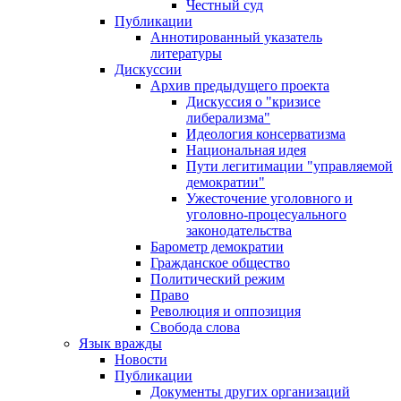
Честный суд
Публикации
Аннотированный указатель
литературы
Дискуссии
Архив предыдущего проекта
Дискуссия о "кризисе
либерализма"
Идеология консерватизма
Национальная идея
Пути легитимации "управляемой
демократии"
Ужесточение уголовного и
уголовно-процесуального
законодательства
Барометр демократии
Гражданское общество
Политический режим
Право
Революция и оппозиция
Свобода слова
Язык вражды
Новости
Публикации
Документы других организаций