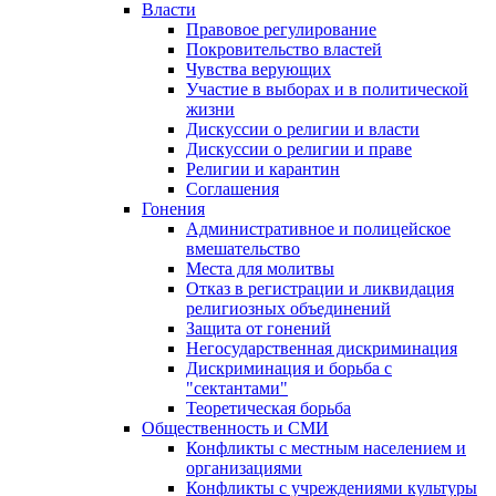
Власти
Правовое регулирование
Покровительство властей
Чувства верующих
Участие в выборах и в политической
жизни
Дискуссии о религии и власти
Дискуссии о религии и праве
Религии и карантин
Соглашения
Гонения
Административное и полицейское
вмешательство
Места для молитвы
Отказ в регистрации и ликвидация
религиозных объединений
Защита от гонений
Негосударственная дискриминация
Дискриминация и борьба с
"сектантами"
Теоретическая борьба
Общественность и СМИ
Конфликты с местным населением и
организациями
Конфликты с учреждениями культуры