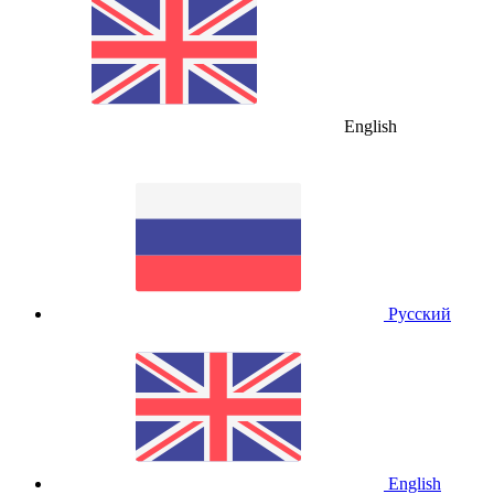
English
Русский
English