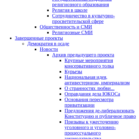
религиозного образования
Религия в школе
Сотрудничество в культурно-
просветительской сфере
Общественность и СМИ
Религиозные СМИ
Завершенные проекты
Демократия в осаде
Новости
Архив предыдущего проекта
Крупные мероприятия
консервативного толка
Курьезы
Национальная идея,
антивестернизм, империализм
О странностях любви...
Оправдания дела ЮКОСа
Основания пересмотра
приватизации
Предложения де-либерализовать
Конституцию и публичное право
Призывы к ужесточению
уголовного и уголовно-
процессуального
законодательства