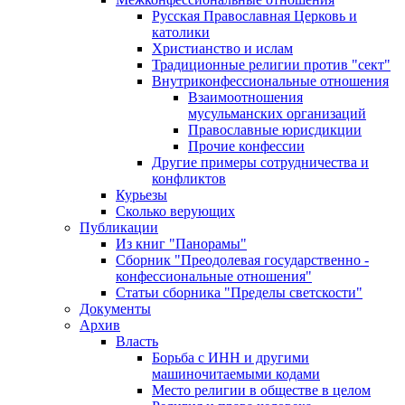
Русская Православная Церковь и
католики
Христианство и ислам
Традиционные религии против "сект"
Внутриконфессиональные отношения
Взаимоотношения
мусульманских организаций
Православные юрисдикции
Прочие конфессии
Другие примеры сотрудничества и
конфликтов
Курьезы
Сколько верующих
Публикации
Из книг "Панорамы"
Сборник "Преодолевая государственно -
конфессиональные отношения"
Статьи сборника "Пределы светскости"
Документы
Архив
Власть
Борьба с ИНН и другими
машиночитаемыми кодами
Место религии в обществе в целом