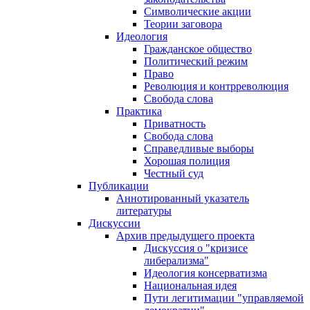
Символические акции
Теории заговора
Идеология
Гражданское общество
Политический режим
Право
Революция и контрреволюция
Свобода слова
Практика
Приватность
Свобода слова
Справедливые выборы
Хорошая полиция
Честный суд
Публикации
Аннотированный указатель
литературы
Дискуссии
Архив предыдущего проекта
Дискуссия о "кризисе
либерализма"
Идеология консерватизма
Национальная идея
Пути легитимации "управляемой