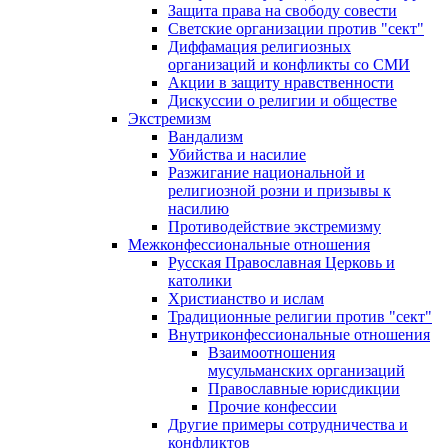
Защита права на свободу совести
Светские организации против "сект"
Диффамация религиозных
организаций и конфликты со СМИ
Акции в защиту нравственности
Дискуссии о религии и обществе
Экстремизм
Вандализм
Убийства и насилие
Разжигание национальной и
религиозной розни и призывы к
насилию
Противодействие экстремизму
Межконфессиональные отношения
Русская Православная Церковь и
католики
Христианство и ислам
Традиционные религии против "сект"
Внутриконфессиональные отношения
Взаимоотношения
мусульманских организаций
Православные юрисдикции
Прочие конфессии
Другие примеры сотрудничества и
конфликтов