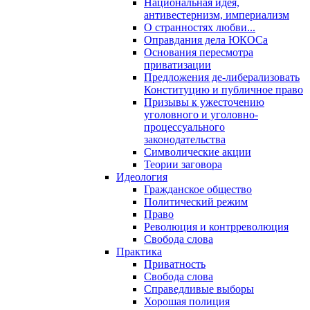
Национальная идея,
антивестернизм, империализм
О странностях любви...
Оправдания дела ЮКОСа
Основания пересмотра
приватизации
Предложения де-либерализовать
Конституцию и публичное право
Призывы к ужесточению
уголовного и уголовно-
процессуального
законодательства
Символические акции
Теории заговора
Идеология
Гражданское общество
Политический режим
Право
Революция и контрреволюция
Свобода слова
Практика
Приватность
Свобода слова
Справедливые выборы
Хорошая полиция