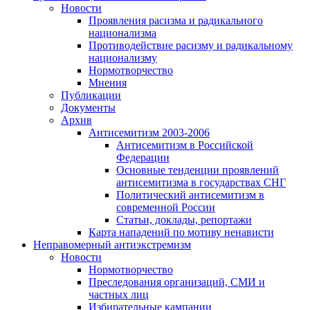
Новости
Проявления расизма и радикального
национализма
Противодействие расизму и радикальному
национализму
Нормотворчество
Мнения
Публикации
Документы
Архив
Антисемитизм 2003-2006
Антисемитизм в Российской
Федерации
Основные тенденции проявлений
антисемитизма в государствах СНГ
Политический антисемитизм в
современной России
Статьи, доклады, репортажи
Карта нападений по мотиву ненависти
Неправомерный антиэкстремизм
Новости
Нормотворчество
Преследования организаций, СМИ и
частных лиц
Избирательные кампании