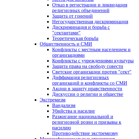
Отказ в регистрации и ликвидация
религиозных объединений
Защита от гонений
Негосударственная дискриминация
Дискриминация и борьба с
"сектантами"
Теоретическая борьба
Общественность и СМИ
Конфликты с местным населением и
организациями
Конфликты с учреждениями культуры
Защита права на свободу совести
Светские организации против "сект"
Диффамация религиозных
организаций и конфликты со СМИ
Акции в защиту нравственности
Дискуссии о религии и обществе
Экстремизм
Вандализм
Убийства и насилие
Разжигание национальной и
религиозной розни и призывы к
насилию
Противодействие экстремизму
Межконфессиональные отношения