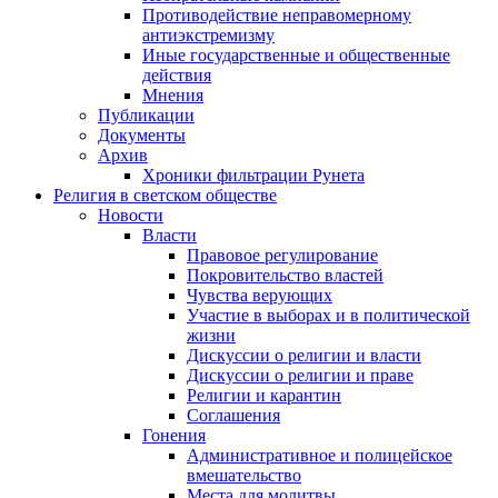
Противодействие неправомерному
антиэкстремизму
Иные государственные и общественные
действия
Мнения
Публикации
Документы
Архив
Хроники фильтрации Рунета
Религия в светском обществе
Новости
Власти
Правовое регулирование
Покровительство властей
Чувства верующих
Участие в выборах и в политической
жизни
Дискуссии о религии и власти
Дискуссии о религии и праве
Религии и карантин
Соглашения
Гонения
Административное и полицейское
вмешательство
Места для молитвы