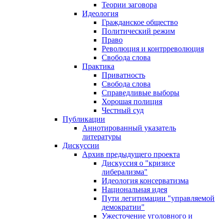
Теории заговора
Идеология
Гражданское общество
Политический режим
Право
Революция и контрреволюция
Свобода слова
Практика
Приватность
Свобода слова
Справедливые выборы
Хорошая полиция
Честный суд
Публикации
Аннотированный указатель
литературы
Дискуссии
Архив предыдущего проекта
Дискуссия о "кризисе
либерализма"
Идеология консерватизма
Национальная идея
Пути легитимации "управляемой
демократии"
Ужесточение уголовного и