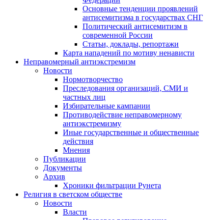
Основные тенденции проявлений
антисемитизма в государствах СНГ
Политический антисемитизм в
современной России
Статьи, доклады, репортажи
Карта нападений по мотиву ненависти
Неправомерный антиэкстремизм
Новости
Нормотворчество
Преследования организаций, СМИ и
частных лиц
Избирательные кампании
Противодействие неправомерному
антиэкстремизму
Иные государственные и общественные
действия
Мнения
Публикации
Документы
Архив
Хроники фильтрации Рунета
Религия в светском обществе
Новости
Власти