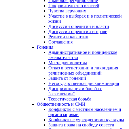
Правовое регулирование
Покровительство властей
Чувства верующих
Участие в выборах и в политической
жизни
Дискуссии о религии и власти
Дискуссии о религии и праве
Религии и карантин
Соглашения
Гонения
Административное и полицейское
вмешательство
Места для молитвы
Отказ в регистрации и ликвидация
религиозных объединений
Защита от гонений
Негосударственная дискриминация
Дискриминация и борьба с
"сектантами"
Теоретическая борьба
Общественность и СМИ
Конфликты с местным населением и
организациями
Конфликты с учреждениями культуры
Защита права на свободу совести