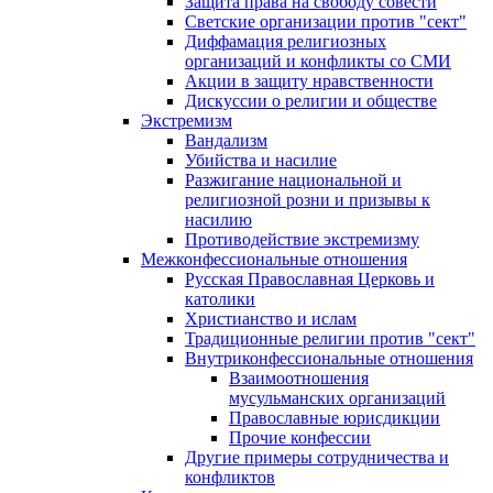
Защита права на свободу совести
Светские организации против "сект"
Диффамация религиозных
организаций и конфликты со СМИ
Акции в защиту нравственности
Дискуссии о религии и обществе
Экстремизм
Вандализм
Убийства и насилие
Разжигание национальной и
религиозной розни и призывы к
насилию
Противодействие экстремизму
Межконфессиональные отношения
Русская Православная Церковь и
католики
Христианство и ислам
Традиционные религии против "сект"
Внутриконфессиональные отношения
Взаимоотношения
мусульманских организаций
Православные юрисдикции
Прочие конфессии
Другие примеры сотрудничества и
конфликтов