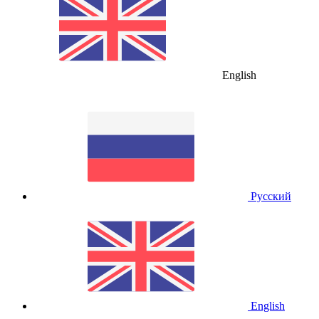
English
Русский
English