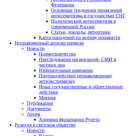
Федерации
Основные тенденции проявлений
антисемитизма в государствах СНГ
Политический антисемитизм в
современной России
Статьи, доклады, репортажи
Карта нападений по мотиву ненависти
Неправомерный антиэкстремизм
Новости
Нормотворчество
Преследования организаций, СМИ и
частных лиц
Избирательные кампании
Противодействие неправомерному
антиэкстремизму
Иные государственные и общественные
действия
Мнения
Публикации
Документы
Архив
Хроники фильтрации Рунета
Религия в светском обществе
Новости
Власти