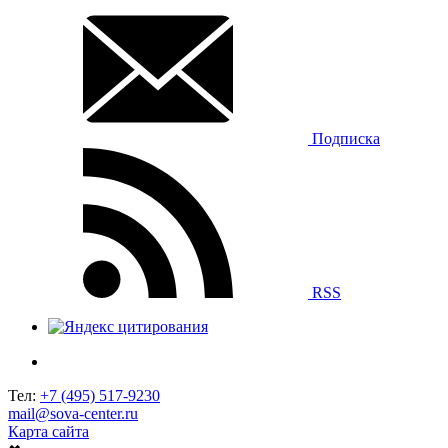
Подписка
RSS
Тел:
+7 (495) 517-9230
mail@sova-center.ru
Карта сайта