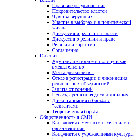
Правовое регулирование
Покровительство властей
Чувства верующих
Участие в выборах и в политической
жизни
Дискуссии о религии и власти
Дискуссии о религии и праве
Религии и карантин
Соглашения
Гонения
Административное и полицейское
вмешательство
Места для молитвы
Отказ в регистрации и ликвидация
религиозных объединений
Защита от гонений
Негосударственная дискриминация
Дискриминация и борьба с
"сектантами"
Теоретическая борьба
Общественность и СМИ
Конфликты с местным населением и
организациями
Конфликты с учреждениями культуры