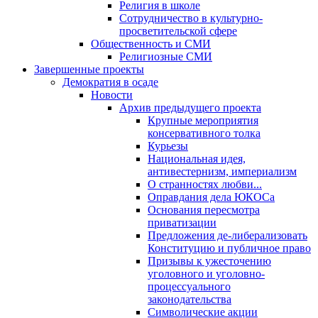
Религия в школе
Сотрудничество в культурно-
просветительской сфере
Общественность и СМИ
Религиозные СМИ
Завершенные проекты
Демократия в осаде
Новости
Архив предыдущего проекта
Крупные мероприятия
консервативного толка
Курьезы
Национальная идея,
антивестернизм, империализм
О странностях любви...
Оправдания дела ЮКОСа
Основания пересмотра
приватизации
Предложения де-либерализовать
Конституцию и публичное право
Призывы к ужесточению
уголовного и уголовно-
процессуального
законодательства
Символические акции