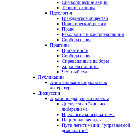
Символические акции
Теории заговора
Идеология
Гражданское общество
Политический режим
Право
Революция и контрреволюция
Свобода слова
Практика
Приватность
Свобода слова
Справедливые выборы
Хорошая полиция
Честный суд
Публикации
Аннотированный указатель
литературы
Дискуссии
Архив предыдущего проекта
Дискуссия о "кризисе
либерализма"
Идеология консерватизма
Национальная идея
Пути легитимации "управляемой
демократии"