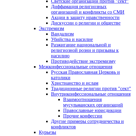
Светские организации против "сект"
Диффамация религиозных
организаций и конфликты со СМИ
Акции в защиту нравственности
Дискуссии о религии и обществе
Экстремизм
Вандализм
Убийства и насилие
Разжигание национальной и
религиозной розни и призывы к
насилию
Противодействие экстремизму
Межконфессиональные отношения
Русская Православная Церковь и
католики
Христианство и ислам
Традиционные религии против "сект"
Внутриконфессиональные отношения
Взаимоотношения
мусульманских организаций
Православные юрисдикции
Прочие конфессии
Другие примеры сотрудничества и
конфликтов
Курьезы