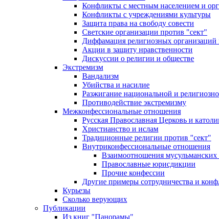
Конфликты с местным населением и ор
Конфликты с учреждениями культуры
Защита права на свободу совести
Светские организации против "сект"
Диффамация религиозных организаций
Акции в защиту нравственности
Дискуссии о религии и обществе
Экстремизм
Вандализм
Убийства и насилие
Разжигание национальной и религиозно
Противодействие экстремизму
Межконфессиональные отношения
Русская Православная Церковь и католи
Христианство и ислам
Традиционные религии против "сект"
Внутриконфессиональные отношения
Взаимоотношения мусульманских 
Православные юрисдикции
Прочие конфессии
Другие примеры сотрудничества и конф
Курьезы
Сколько верующих
Публикации
Из книг "Панорамы"