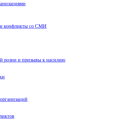
ганизациями
 и конфликты со СМИ
й розни и призывы к насилию
ки
организаций
ликтов