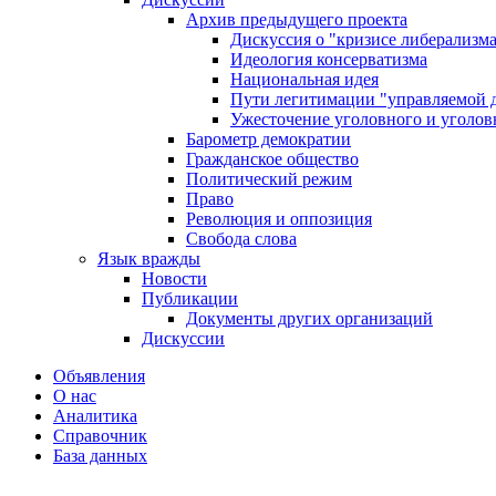
Архив предыдущего проекта
Дискуссия о "кризисе либерализм
Идеология консерватизма
Национальная идея
Пути легитимации "управляемой 
Ужесточение уголовного и уголов
Барометр демократии
Гражданское общество
Политический режим
Право
Революция и оппозиция
Свобода слова
Язык вражды
Новости
Публикации
Документы других организаций
Дискуссии
Объявления
О нас
Аналитика
Справочник
База данных