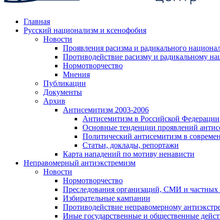
Главная
Русский национализм и ксенофобия
Новости
Проявления расизма и радикального национа
Противодействие расизму и радикальному на
Нормотворчество
Мнения
Публикации
Документы
Архив
Антисемитизм 2003-2006
Антисемитизм в Российской Федерации
Основные тенденции проявлений антис
Политический антисемитизм в совреме
Статьи, доклады, репортажи
Карта нападений по мотиву ненависти
Неправомерный антиэкстремизм
Новости
Нормотворчество
Преследования организаций, СМИ и частных
Избирательные кампании
Противодействие неправомерному антиэкстр
Иные государственные и общественные дейст