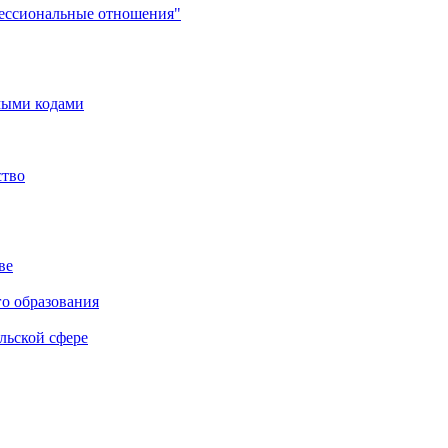
фессиональные отношения"
мыми кодами
ство
ве
го образования
льской сфере