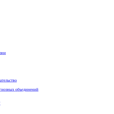
изни
ательство
игиозных объединений
"