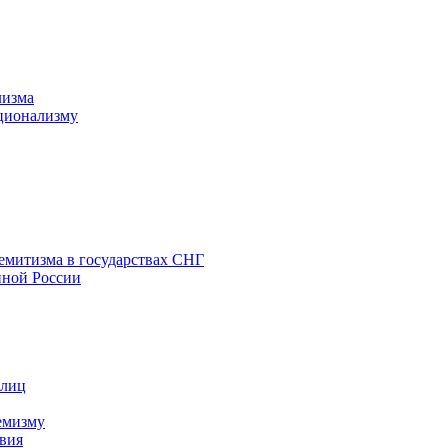
лизма
ционализму
емитизма в государствах СНГ
нной России
 лиц
емизму
вия