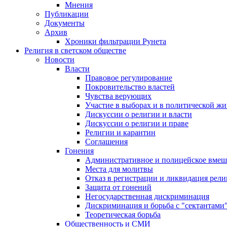
Мнения
Публикации
Документы
Архив
Хроники фильтрации Рунета
Религия в светском обществе
Новости
Власти
Правовое регулирование
Покровительство властей
Чувства верующих
Участие в выборах и в политической ж
Дискуссии о религии и власти
Дискуссии о религии и праве
Религии и карантин
Соглашения
Гонения
Административное и полицейское вмеш
Места для молитвы
Отказ в регистрации и ликвидация рел
Защита от гонений
Негосударственная дискриминация
Дискриминация и борьба с "сектантами
Теоретическая борьба
Общественность и СМИ