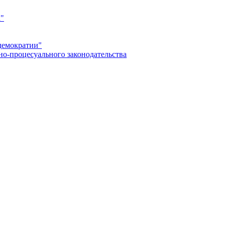
а"
демократии"
но-процесуального законодательства