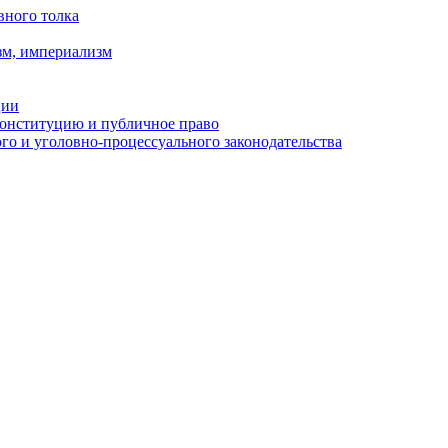
вного толка
зм, империализм
ции
Конституцию и публичное право
о и уголовно-процессуального законодательства