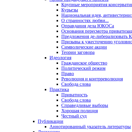
Крупные мероприятия консервати
Курьезы
Национальная идея, антивестерни
О странностях любви...
Оправдания дела ЮКОСа
Основания пересмотра приватиза
Предложения де-либерализовать 
Призывы к ужесточению уголовног
Символические акции
Теории заговора
Идеология
Гражданское общество
Политический режим
Право
Революция и контрреволюция
Свобода слова
Практика
Приватность
Свобода слова
Справедливые выборы
Хорошая полиция
Честный суд
Публикации
Аннотированный указатель литературы
Дискуссии