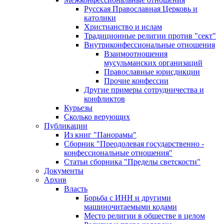
Русская Православная Церковь и
католики
Христианство и ислам
Традиционные религии против "сект"
Внутриконфессиональные отношения
Взаимоотношения
мусульманских организаций
Православные юрисдикции
Прочие конфессии
Другие примеры сотрудничества и
конфликтов
Курьезы
Сколько верующих
Публикации
Из книг "Панорамы"
Сборник "Преодолевая государственно -
конфессиональные отношения"
Статьи сборника "Пределы светскости"
Документы
Архив
Власть
Борьба с ИНН и другими
машиночитаемыми кодами
Место религии в обществе в целом