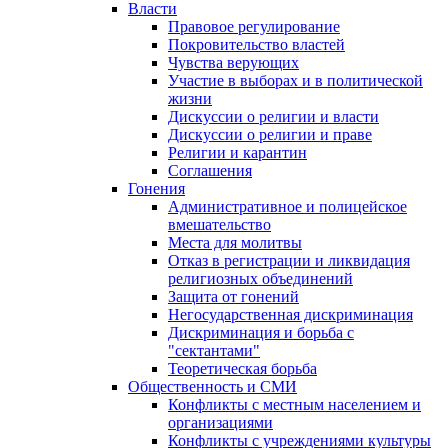
Власти
Правовое регулирование
Покровительство властей
Чувства верующих
Участие в выборах и в политической
жизни
Дискуссии о религии и власти
Дискуссии о религии и праве
Религии и карантин
Соглашения
Гонения
Административное и полицейское
вмешательство
Места для молитвы
Отказ в регистрации и ликвидация
религиозных объединений
Защита от гонений
Негосударственная дискриминация
Дискриминация и борьба с
"сектантами"
Теоретическая борьба
Общественность и СМИ
Конфликты с местным населением и
организациями
Конфликты с учреждениями культуры