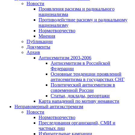
Новости
Проявления расизма и радикального
национализма
Противодействие расизму и радикальному
национализму
Нормотворчество
Мнения
Публикации
Документы
Архив
Антисемитизм 2003-2006
Антисемитизм в Российской
Федерации
Основные тенденции проявлений
антисемитизма в государствах СНГ
Политический антисемитизм в
современной России
Статьи, доклады, репортажи
Карта нападений по мотиву ненависти
Неправомерный антиэкстремизм
Новости
Нормотворчество
Преследования организаций, СМИ и
частных лиц
Избирательные кампании