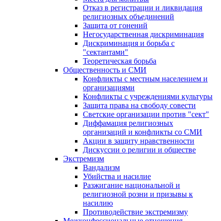
Отказ в регистрации и ликвидация
религиозных объединений
Защита от гонений
Негосударственная дискриминация
Дискриминация и борьба с
"сектантами"
Теоретическая борьба
Общественность и СМИ
Конфликты с местным населением и
организациями
Конфликты с учреждениями культуры
Защита права на свободу совести
Светские организации против "сект"
Диффамация религиозных
организаций и конфликты со СМИ
Акции в защиту нравственности
Дискуссии о религии и обществе
Экстремизм
Вандализм
Убийства и насилие
Разжигание национальной и
религиозной розни и призывы к
насилию
Противодействие экстремизму
Межконфессиональные отношения