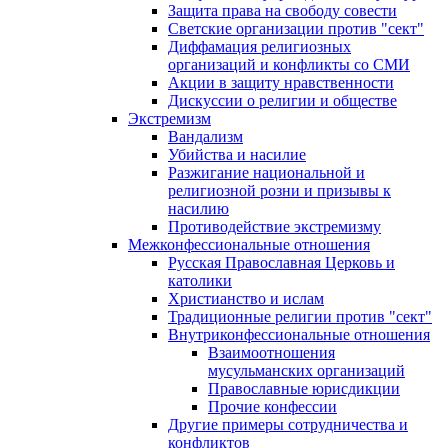
Защита права на свободу совести
Светские организации против "сект"
Диффамация религиозных
организаций и конфликты со СМИ
Акции в защиту нравственности
Дискуссии о религии и обществе
Экстремизм
Вандализм
Убийства и насилие
Разжигание национальной и
религиозной розни и призывы к
насилию
Противодействие экстремизму
Межконфессиональные отношения
Русская Православная Церковь и
католики
Христианство и ислам
Традиционные религии против "сект"
Внутриконфессиональные отношения
Взаимоотношения
мусульманских организаций
Православные юрисдикции
Прочие конфессии
Другие примеры сотрудничества и
конфликтов