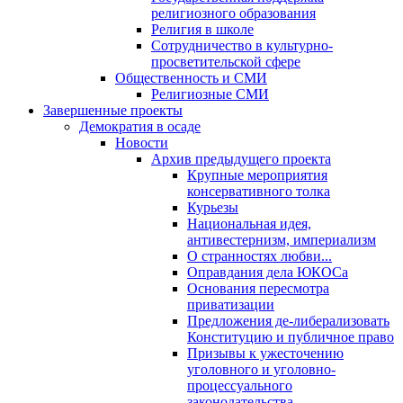
религиозного образования
Религия в школе
Сотрудничество в культурно-
просветительской сфере
Общественность и СМИ
Религиозные СМИ
Завершенные проекты
Демократия в осаде
Новости
Архив предыдущего проекта
Крупные мероприятия
консервативного толка
Курьезы
Национальная идея,
антивестернизм, империализм
О странностях любви...
Оправдания дела ЮКОСа
Основания пересмотра
приватизации
Предложения де-либерализовать
Конституцию и публичное право
Призывы к ужесточению
уголовного и уголовно-
процессуального
законодательства