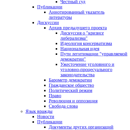
Честный суд
Публикации
Аннотированный указатель
литературы
Дискуссии
Архив предыдущего проекта
Дискуссия о "кризисе
либерализма"
Идеология консерватизма
Национальная идея
Пути легитимации "управляемой
демократии"
Ужесточение уголовного и
уголовно-процесуального
законодательства
Барометр демократии
Гражданское общество
Политический режим
Право
Революция и оппозиция
Свобода слова
Язык вражды
Новости
Публикации
Документы других организаций