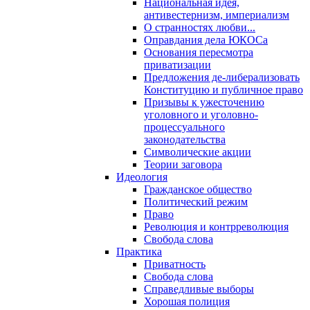
Национальная идея,
антивестернизм, империализм
О странностях любви...
Оправдания дела ЮКОСа
Основания пересмотра
приватизации
Предложения де-либерализовать
Конституцию и публичное право
Призывы к ужесточению
уголовного и уголовно-
процессуального
законодательства
Символические акции
Теории заговора
Идеология
Гражданское общество
Политический режим
Право
Революция и контрреволюция
Свобода слова
Практика
Приватность
Свобода слова
Справедливые выборы
Хорошая полиция