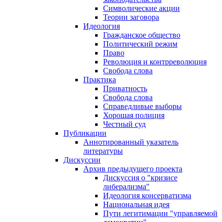
Символические акции
Теории заговора
Идеология
Гражданское общество
Политический режим
Право
Революция и контрреволюция
Свобода слова
Практика
Приватность
Свобода слова
Справедливые выборы
Хорошая полиция
Честный суд
Публикации
Аннотированный указатель
литературы
Дискуссии
Архив предыдущего проекта
Дискуссия о "кризисе
либерализма"
Идеология консерватизма
Национальная идея
Пути легитимации "управляемой