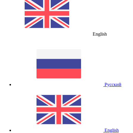
English
Русский
English