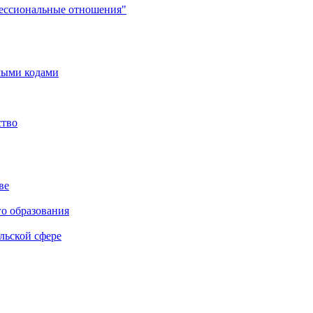
фессиональные отношения"
мыми кодами
ство
ве
го образования
льской сфере