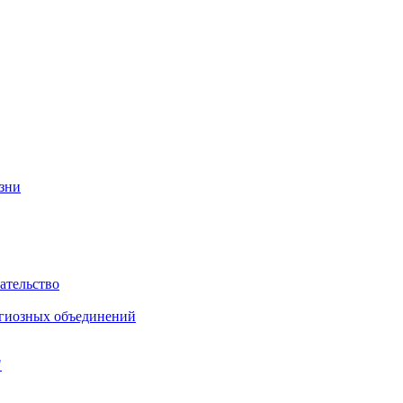
изни
ательство
игиозных объединений
"