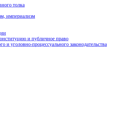
вного толка
зм, империализм
ции
Конституцию и публичное право
о и уголовно-процессуального законодательства