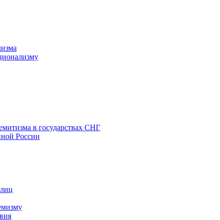
лизма
ционализму
емитизма в государствах СНГ
нной России
 лиц
емизму
вия