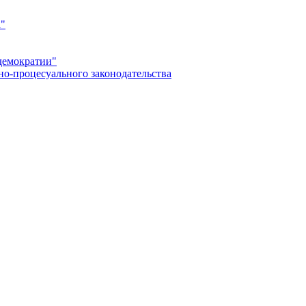
а"
демократии"
но-процесуального законодательства