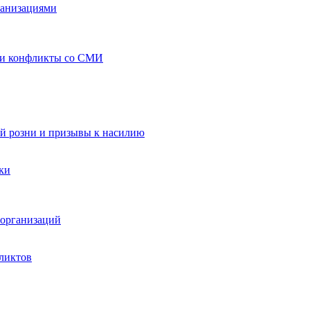
ганизациями
 и конфликты со СМИ
й розни и призывы к насилию
ки
организаций
ликтов