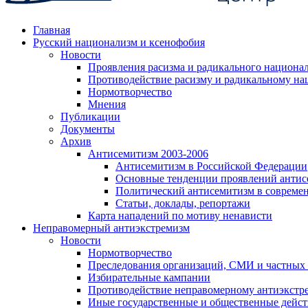
Главная
Русский национализм и ксенофобия
Новости
Проявления расизма и радикального национа
Противодействие расизму и радикальному на
Нормотворчество
Мнения
Публикации
Документы
Архив
Антисемитизм 2003-2006
Антисемитизм в Российской Федерации
Основные тенденции проявлений антис
Политический антисемитизм в совреме
Статьи, доклады, репортажи
Карта нападений по мотиву ненависти
Неправомерный антиэкстремизм
Новости
Нормотворчество
Преследования организаций, СМИ и частных
Избирательные кампании
Противодействие неправомерному антиэкстр
Иные государственные и общественные дейст