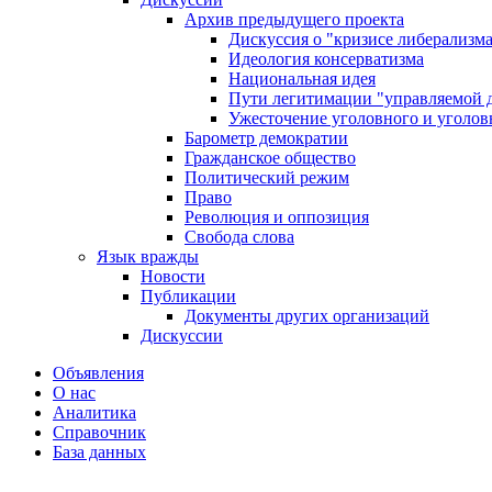
Архив предыдущего проекта
Дискуссия о "кризисе либерализм
Идеология консерватизма
Национальная идея
Пути легитимации "управляемой 
Ужесточение уголовного и уголов
Барометр демократии
Гражданское общество
Политический режим
Право
Революция и оппозиция
Свобода слова
Язык вражды
Новости
Публикации
Документы других организаций
Дискуссии
Объявления
О нас
Аналитика
Справочник
База данных