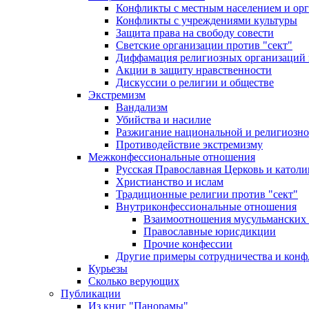
Конфликты с местным населением и ор
Конфликты с учреждениями культуры
Защита права на свободу совести
Светские организации против "сект"
Диффамация религиозных организаций
Акции в защиту нравственности
Дискуссии о религии и обществе
Экстремизм
Вандализм
Убийства и насилие
Разжигание национальной и религиозно
Противодействие экстремизму
Межконфессиональные отношения
Русская Православная Церковь и католи
Христианство и ислам
Традиционные религии против "сект"
Внутриконфессиональные отношения
Взаимоотношения мусульманских 
Православные юрисдикции
Прочие конфессии
Другие примеры сотрудничества и конф
Курьезы
Сколько верующих
Публикации
Из книг "Панорамы"