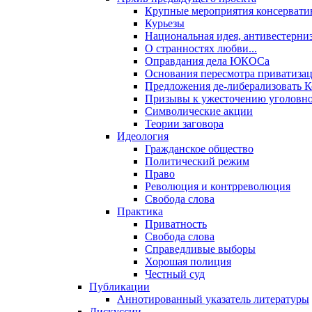
Крупные мероприятия консервати
Курьезы
Национальная идея, антивестерни
О странностях любви...
Оправдания дела ЮКОСа
Основания пересмотра приватиза
Предложения де-либерализовать 
Призывы к ужесточению уголовног
Символические акции
Теории заговора
Идеология
Гражданское общество
Политический режим
Право
Революция и контрреволюция
Свобода слова
Практика
Приватность
Свобода слова
Справедливые выборы
Хорошая полиция
Честный суд
Публикации
Аннотированный указатель литературы
Дискуссии