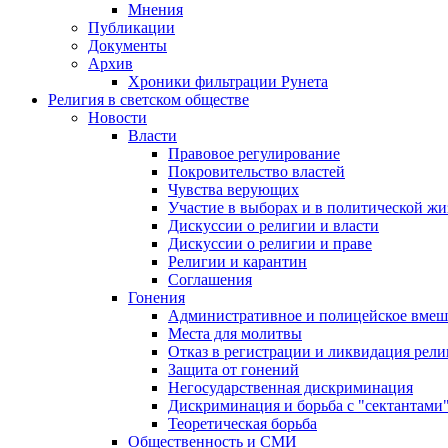
Мнения
Публикации
Документы
Архив
Хроники фильтрации Рунета
Религия в светском обществе
Новости
Власти
Правовое регулирование
Покровительство властей
Чувства верующих
Участие в выборах и в политической ж
Дискуссии о религии и власти
Дискуссии о религии и праве
Религии и карантин
Соглашения
Гонения
Административное и полицейское вмеш
Места для молитвы
Отказ в регистрации и ликвидация рел
Защита от гонений
Негосударственная дискриминация
Дискриминация и борьба с "сектантами
Теоретическая борьба
Общественность и СМИ