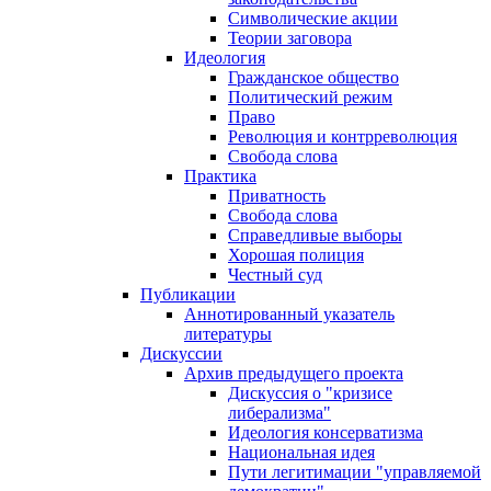
Символические акции
Теории заговора
Идеология
Гражданское общество
Политический режим
Право
Революция и контрреволюция
Свобода слова
Практика
Приватность
Свобода слова
Справедливые выборы
Хорошая полиция
Честный суд
Публикации
Аннотированный указатель
литературы
Дискуссии
Архив предыдущего проекта
Дискуссия о "кризисе
либерализма"
Идеология консерватизма
Национальная идея
Пути легитимации "управляемой