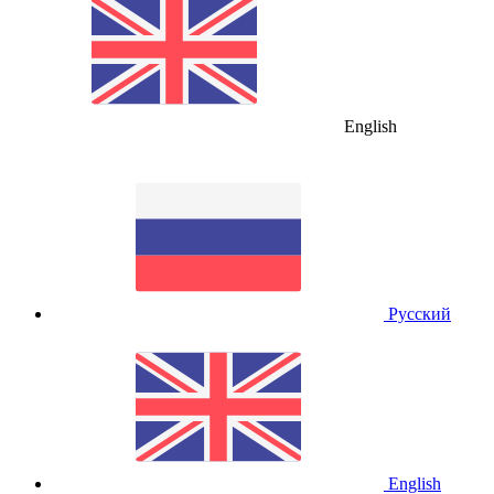
English
Русский
English