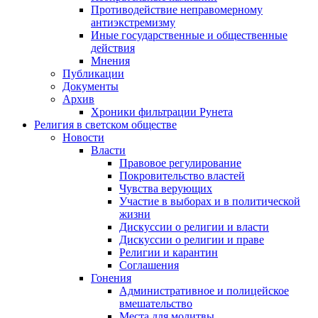
Противодействие неправомерному
антиэкстремизму
Иные государственные и общественные
действия
Мнения
Публикации
Документы
Архив
Хроники фильтрации Рунета
Религия в светском обществе
Новости
Власти
Правовое регулирование
Покровительство властей
Чувства верующих
Участие в выборах и в политической
жизни
Дискуссии о религии и власти
Дискуссии о религии и праве
Религии и карантин
Соглашения
Гонения
Административное и полицейское
вмешательство
Места для молитвы