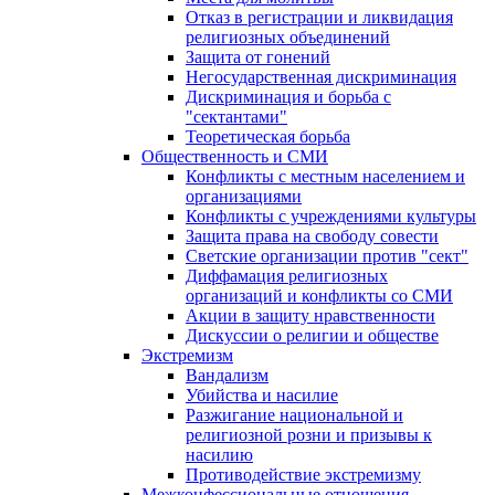
Отказ в регистрации и ликвидация
религиозных объединений
Защита от гонений
Негосударственная дискриминация
Дискриминация и борьба с
"сектантами"
Теоретическая борьба
Общественность и СМИ
Конфликты с местным населением и
организациями
Конфликты с учреждениями культуры
Защита права на свободу совести
Светские организации против "сект"
Диффамация религиозных
организаций и конфликты со СМИ
Акции в защиту нравственности
Дискуссии о религии и обществе
Экстремизм
Вандализм
Убийства и насилие
Разжигание национальной и
религиозной розни и призывы к
насилию
Противодействие экстремизму
Межконфессиональные отношения