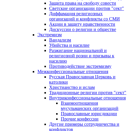
Защита права на свободу совести
Светские организации против "сект"
Диффамация религиозных
организаций и конфликты со СМИ
Акции в защиту нравственности
Дискуссии о религии и обществе
Экстремизм
Вандализм
Убийства и насилие
Разжигание национальной и
религиозной розни и призывы к
насилию
Противодействие экстремизму
Межконфессиональные отношения
Русская Православная Церковь и
католики
Христианство и ислам
Традиционные религии против "сект"
Внутриконфессиональные отношения
Взаимоотношения
мусульманских организаций
Православные юрисдикции
Прочие конфессии
Другие примеры сотрудничества и
конфликтов