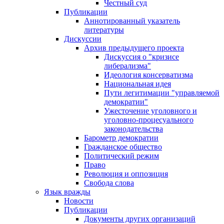
Честный суд
Публикации
Аннотированный указатель
литературы
Дискуссии
Архив предыдущего проекта
Дискуссия о "кризисе
либерализма"
Идеология консерватизма
Национальная идея
Пути легитимации "управляемой
демократии"
Ужесточение уголовного и
уголовно-процесуального
законодательства
Барометр демократии
Гражданское общество
Политический режим
Право
Революция и оппозиция
Свобода слова
Язык вражды
Новости
Публикации
Документы других организаций