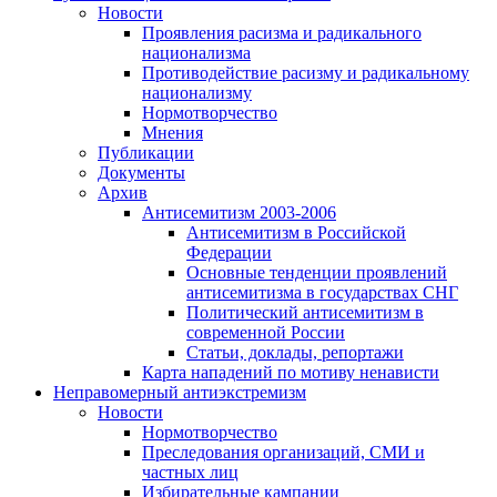
Новости
Проявления расизма и радикального
национализма
Противодействие расизму и радикальному
национализму
Нормотворчество
Мнения
Публикации
Документы
Архив
Антисемитизм 2003-2006
Антисемитизм в Российской
Федерации
Основные тенденции проявлений
антисемитизма в государствах СНГ
Политический антисемитизм в
современной России
Статьи, доклады, репортажи
Карта нападений по мотиву ненависти
Неправомерный антиэкстремизм
Новости
Нормотворчество
Преследования организаций, СМИ и
частных лиц
Избирательные кампании