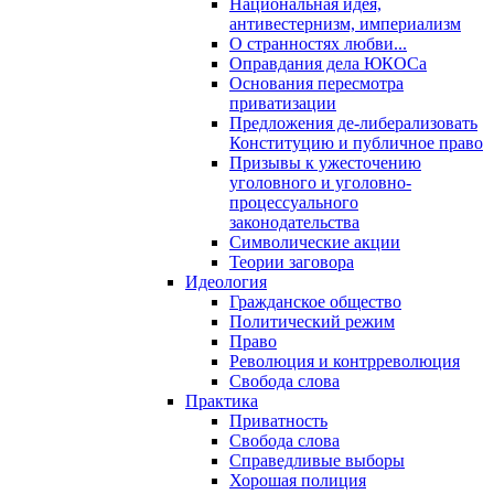
Национальная идея,
антивестернизм, империализм
О странностях любви...
Оправдания дела ЮКОСа
Основания пересмотра
приватизации
Предложения де-либерализовать
Конституцию и публичное право
Призывы к ужесточению
уголовного и уголовно-
процессуального
законодательства
Символические акции
Теории заговора
Идеология
Гражданское общество
Политический режим
Право
Революция и контрреволюция
Свобода слова
Практика
Приватность
Свобода слова
Справедливые выборы
Хорошая полиция