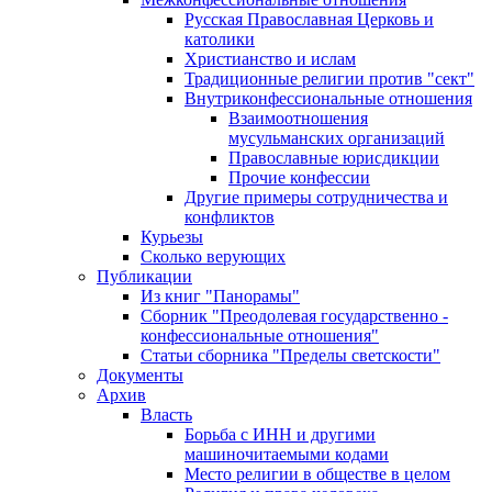
Русская Православная Церковь и
католики
Христианство и ислам
Традиционные религии против "сект"
Внутриконфессиональные отношения
Взаимоотношения
мусульманских организаций
Православные юрисдикции
Прочие конфессии
Другие примеры сотрудничества и
конфликтов
Курьезы
Сколько верующих
Публикации
Из книг "Панорамы"
Сборник "Преодолевая государственно -
конфессиональные отношения"
Статьи сборника "Пределы светскости"
Документы
Архив
Власть
Борьба с ИНН и другими
машиночитаемыми кодами
Место религии в обществе в целом