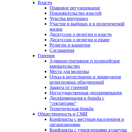
Власти
Правовое регулирование
Покровительство властей
Чувства верующих
Участие в выборах и в политической
жизни
Дискуссии о религии и власти
Дискуссии о религии и праве
Религии и карантин
Соглашения
Гонения
Административное и полицейское
вмешательство
Места для молитвы
Отказ в регистрации и ликвидация
религиозных объединений
Защита от гонений
Негосударственная дискриминация
Дискриминация и борьба с
"сектантами"
Теоретическая борьба
Общественность и СМИ
Конфликты с местным населением и
организациями
Конфликты с учреждениями культуры