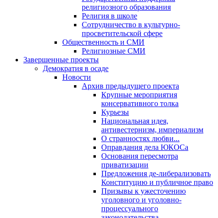
религиозного образования
Религия в школе
Сотрудничество в культурно-
просветительской сфере
Общественность и СМИ
Религиозные СМИ
Завершенные проекты
Демократия в осаде
Новости
Архив предыдущего проекта
Крупные мероприятия
консервативного толка
Курьезы
Национальная идея,
антивестернизм, империализм
О странностях любви...
Оправдания дела ЮКОСа
Основания пересмотра
приватизации
Предложения де-либерализовать
Конституцию и публичное право
Призывы к ужесточению
уголовного и уголовно-
процессуального
законодательства