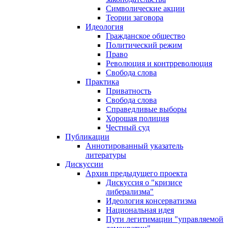
Символические акции
Теории заговора
Идеология
Гражданское общество
Политический режим
Право
Революция и контрреволюция
Свобода слова
Практика
Приватность
Свобода слова
Справедливые выборы
Хорошая полиция
Честный суд
Публикации
Аннотированный указатель
литературы
Дискуссии
Архив предыдущего проекта
Дискуссия о "кризисе
либерализма"
Идеология консерватизма
Национальная идея
Пути легитимации "управляемой