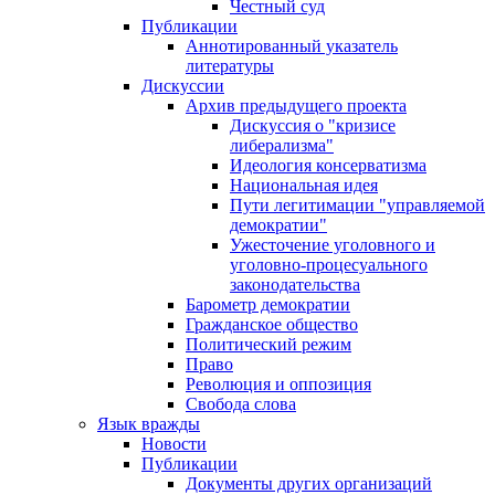
Честный суд
Публикации
Аннотированный указатель
литературы
Дискуссии
Архив предыдущего проекта
Дискуссия о "кризисе
либерализма"
Идеология консерватизма
Национальная идея
Пути легитимации "управляемой
демократии"
Ужесточение уголовного и
уголовно-процесуального
законодательства
Барометр демократии
Гражданское общество
Политический режим
Право
Революция и оппозиция
Свобода слова
Язык вражды
Новости
Публикации
Документы других организаций