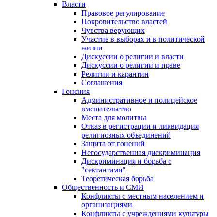
Власти
Правовое регулирование
Покровительство властей
Чувства верующих
Участие в выборах и в политической
жизни
Дискуссии о религии и власти
Дискуссии о религии и праве
Религии и карантин
Соглашения
Гонения
Административное и полицейское
вмешательство
Места для молитвы
Отказ в регистрации и ликвидация
религиозных объединений
Защита от гонений
Негосударственная дискриминация
Дискриминация и борьба с
"сектантами"
Теоретическая борьба
Общественность и СМИ
Конфликты с местным населением и
организациями
Конфликты с учреждениями культуры