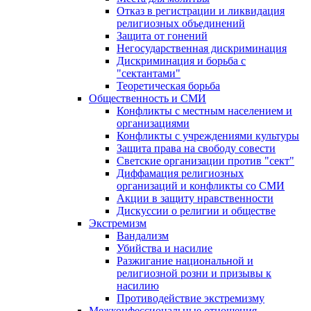
Отказ в регистрации и ликвидация
религиозных объединений
Защита от гонений
Негосударственная дискриминация
Дискриминация и борьба с
"сектантами"
Теоретическая борьба
Общественность и СМИ
Конфликты с местным населением и
организациями
Конфликты с учреждениями культуры
Защита права на свободу совести
Светские организации против "сект"
Диффамация религиозных
организаций и конфликты со СМИ
Акции в защиту нравственности
Дискуссии о религии и обществе
Экстремизм
Вандализм
Убийства и насилие
Разжигание национальной и
религиозной розни и призывы к
насилию
Противодействие экстремизму
Межконфессиональные отношения