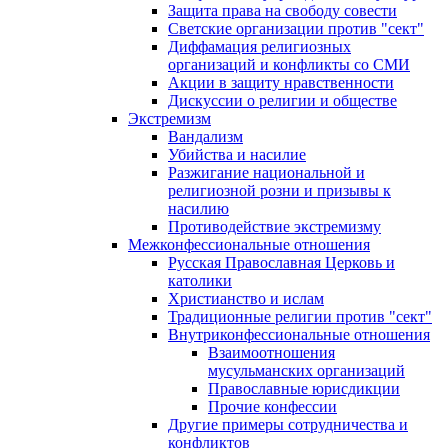
Защита права на свободу совести
Светские организации против "сект"
Диффамация религиозных
организаций и конфликты со СМИ
Акции в защиту нравственности
Дискуссии о религии и обществе
Экстремизм
Вандализм
Убийства и насилие
Разжигание национальной и
религиозной розни и призывы к
насилию
Противодействие экстремизму
Межконфессиональные отношения
Русская Православная Церковь и
католики
Христианство и ислам
Традиционные религии против "сект"
Внутриконфессиональные отношения
Взаимоотношения
мусульманских организаций
Православные юрисдикции
Прочие конфессии
Другие примеры сотрудничества и
конфликтов