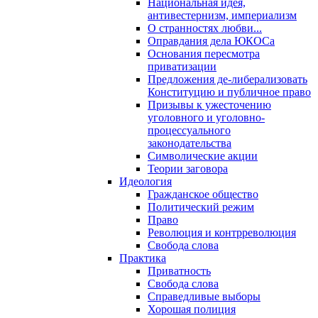
Национальная идея,
антивестернизм, империализм
О странностях любви...
Оправдания дела ЮКОСа
Основания пересмотра
приватизации
Предложения де-либерализовать
Конституцию и публичное право
Призывы к ужесточению
уголовного и уголовно-
процессуального
законодательства
Символические акции
Теории заговора
Идеология
Гражданское общество
Политический режим
Право
Революция и контрреволюция
Свобода слова
Практика
Приватность
Свобода слова
Справедливые выборы
Хорошая полиция