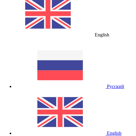
English
Русский
English