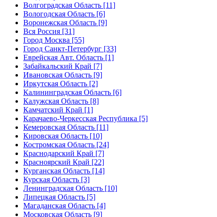
Волгоградская Область [11]
Вологодская Область [6]
Воронежская Область [9]
Вся Россия [31]
Город Москва [55]
Город Санкт-Петербург [33]
Еврейская Авт. Область [1]
Забайкальский Край [7]
Ивановская Область [9]
Иркутская Область [2]
Калининградская Область [6]
Калужская Область [8]
Камчатский Край [1]
Карачаево-Черкесская Республика [5]
Кемеровская Область [11]
Кировская Область [10]
Костромская Область [24]
Краснодарский Край [7]
Красноярский Край [22]
Курганская Область [14]
Курская Область [3]
Ленинградская Область [10]
Липецкая Область [5]
Магаданская Область [4]
Московская Область [9]