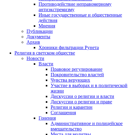
Противодействие неправомерному
антиэкстремизму
Иные государственные и общественные
действия
Мнения
Публикации
Документы
Архив
Хроники фильтрации Рунета
Религия в светском обществе
Новости
Власти
Правовое регулирование
Покровительство властей
Чувства верующих
Участие в выборах и в политической
жизни
Дискуссии о религии и власти
Дискуссии о религии и праве
Религии и карантин
Соглашения
Гонения
Административное и полицейское
вмешательство
Места для молитвы