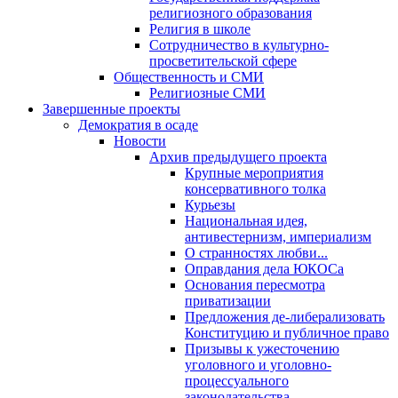
религиозного образования
Религия в школе
Сотрудничество в культурно-
просветительской сфере
Общественность и СМИ
Религиозные СМИ
Завершенные проекты
Демократия в осаде
Новости
Архив предыдущего проекта
Крупные мероприятия
консервативного толка
Курьезы
Национальная идея,
антивестернизм, империализм
О странностях любви...
Оправдания дела ЮКОСа
Основания пересмотра
приватизации
Предложения де-либерализовать
Конституцию и публичное право
Призывы к ужесточению
уголовного и уголовно-
процессуального
законодательства