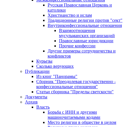
Русская Православная Церковь и
католики
Христианство и ислам
Традиционные религии против "сект"
Внутриконфессиональные отношения
Взаимоотношения
мусульманских организаций
Православные юрисдикции
Прочие конфессии
Другие примеры сотрудничества и
конфликтов
Курьезы
Сколько верующих
Публикации
Из книг "Панорамы"
Сборник "Преодолевая государственно -
конфессиональные отношения"
Статьи сборника "Пределы светскости"
Документы
Архив
Власть
Борьба с ИНН и другими
машиночитаемыми кодами
Место религии в обществе в целом