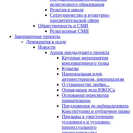
религиозного образования
Религия в школе
Сотрудничество в культурно-
просветительской сфере
Общественность и СМИ
Религиозные СМИ
Завершенные проекты
Демократия в осаде
Новости
Архив предыдущего проекта
Крупные мероприятия
консервативного толка
Курьезы
Национальная идея,
антивестернизм, империализм
О странностях любви...
Оправдания дела ЮКОСа
Основания пересмотра
приватизации
Предложения де-либерализовать
Конституцию и публичное право
Призывы к ужесточению
уголовного и уголовно-
процессуального
законодательства