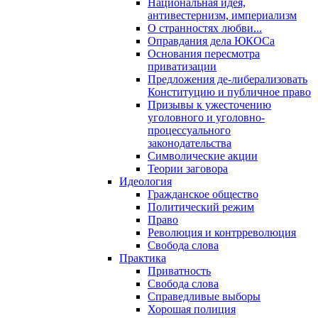
Национальная идея,
антивестернизм, империализм
О странностях любви...
Оправдания дела ЮКОСа
Основания пересмотра
приватизации
Предложения де-либерализовать
Конституцию и публичное право
Призывы к ужесточению
уголовного и уголовно-
процессуального
законодательства
Символические акции
Теории заговора
Идеология
Гражданское общество
Политический режим
Право
Революция и контрреволюция
Свобода слова
Практика
Приватность
Свобода слова
Справедливые выборы
Хорошая полиция