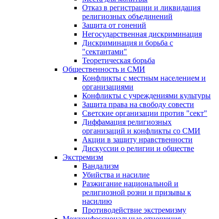
Отказ в регистрации и ликвидация
религиозных объединений
Защита от гонений
Негосударственная дискриминация
Дискриминация и борьба с
"сектантами"
Теоретическая борьба
Общественность и СМИ
Конфликты с местным населением и
организациями
Конфликты с учреждениями культуры
Защита права на свободу совести
Светские организации против "сект"
Диффамация религиозных
организаций и конфликты со СМИ
Акции в защиту нравственности
Дискуссии о религии и обществе
Экстремизм
Вандализм
Убийства и насилие
Разжигание национальной и
религиозной розни и призывы к
насилию
Противодействие экстремизму
Межконфессиональные отношения