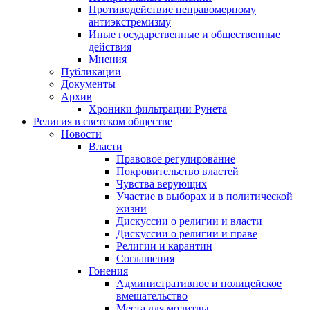
Противодействие неправомерному
антиэкстремизму
Иные государственные и общественные
действия
Мнения
Публикации
Документы
Архив
Хроники фильтрации Рунета
Религия в светском обществе
Новости
Власти
Правовое регулирование
Покровительство властей
Чувства верующих
Участие в выборах и в политической
жизни
Дискуссии о религии и власти
Дискуссии о религии и праве
Религии и карантин
Соглашения
Гонения
Административное и полицейское
вмешательство
Места для молитвы