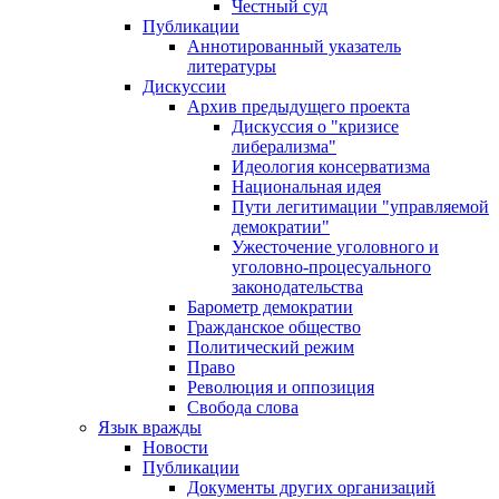
Честный суд
Публикации
Аннотированный указатель
литературы
Дискуссии
Архив предыдущего проекта
Дискуссия о "кризисе
либерализма"
Идеология консерватизма
Национальная идея
Пути легитимации "управляемой
демократии"
Ужесточение уголовного и
уголовно-процесуального
законодательства
Барометр демократии
Гражданское общество
Политический режим
Право
Революция и оппозиция
Свобода слова
Язык вражды
Новости
Публикации
Документы других организаций