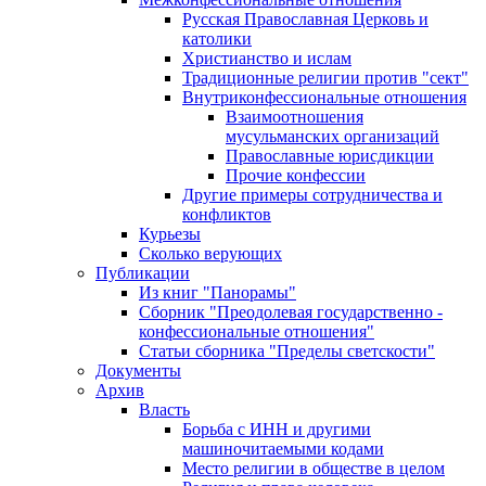
Русская Православная Церковь и
католики
Христианство и ислам
Традиционные религии против "сект"
Внутриконфессиональные отношения
Взаимоотношения
мусульманских организаций
Православные юрисдикции
Прочие конфессии
Другие примеры сотрудничества и
конфликтов
Курьезы
Сколько верующих
Публикации
Из книг "Панорамы"
Сборник "Преодолевая государственно -
конфессиональные отношения"
Статьи сборника "Пределы светскости"
Документы
Архив
Власть
Борьба с ИНН и другими
машиночитаемыми кодами
Место религии в обществе в целом