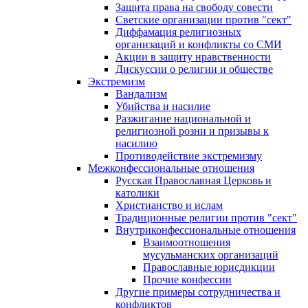
Защита права на свободу совести
Светские организации против "сект"
Диффамация религиозных
организаций и конфликты со СМИ
Акции в защиту нравственности
Дискуссии о религии и обществе
Экстремизм
Вандализм
Убийства и насилие
Разжигание национальной и
религиозной розни и призывы к
насилию
Противодействие экстремизму
Межконфессиональные отношения
Русская Православная Церковь и
католики
Христианство и ислам
Традиционные религии против "сект"
Внутриконфессиональные отношения
Взаимоотношения
мусульманских организаций
Православные юрисдикции
Прочие конфессии
Другие примеры сотрудничества и
конфликтов