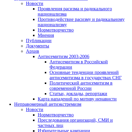
Новости
Проявления расизма и радикального
национализма
Противодействие расизму и радикальному
национализму
Нормотворчество
Мнения
Публикации
Документы
Архив
Антисемитизм 2003-2006
Антисемитизм в Российской
Федерации
Основные тенденции проявлений
антисемитизма в государствах СНГ
Политический антисемитизм в
современной России
Статьи, доклады, репортажи
Карта нападений по мотиву ненависти
Неправомерный антиэкстремизм
Новости
Нормотворчество
Преследования организаций, СМИ и
частных лиц
Избирательные кампании