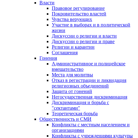
Власти
Правовое регулирование
Покровительство властей
Чувства верующих
Участие в выборах и в политической
жизни
Дискуссии о религии и власти
Дискуссии о религии и праве
Религии и карантин
Соглашения
Гонения
Административное и полицейское
вмешательство
Места для молитвы
Отказ в регистрации и ликвидация
религиозных объединений
Защита от гонений
Негосударственная дискриминация
Дискриминация и борьба с
"сектантами"
Теоретическая борьба
Общественность и СМИ
Конфликты с местным населением и
организациями
Конфликты с учреждениями культуры