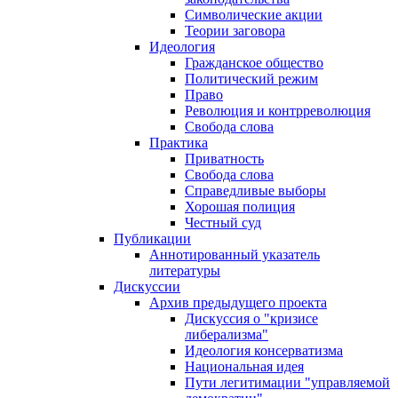
Символические акции
Теории заговора
Идеология
Гражданское общество
Политический режим
Право
Революция и контрреволюция
Свобода слова
Практика
Приватность
Свобода слова
Справедливые выборы
Хорошая полиция
Честный суд
Публикации
Аннотированный указатель
литературы
Дискуссии
Архив предыдущего проекта
Дискуссия о "кризисе
либерализма"
Идеология консерватизма
Национальная идея
Пути легитимации "управляемой