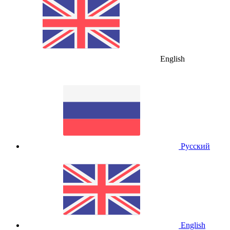
English
Русский
English