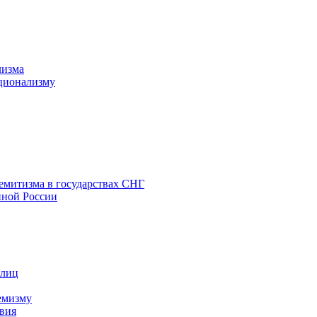
лизма
ционализму
емитизма в государствах СНГ
нной России
 лиц
емизму
вия