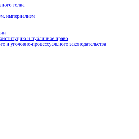
вного толка
зм, империализм
ции
Конституцию и публичное право
о и уголовно-процессуального законодательства