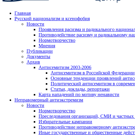
Главная
Русский национализм и ксенофобия
Новости
Проявления расизма и радикального национа
Противодействие расизму и радикальному на
Нормотворчество
Мнения
Публикации
Документы
Архив
Антисемитизм 2003-2006
Антисемитизм в Российской Федерации
Основные тенденции проявлений антис
Политический антисемитизм в совреме
Статьи, доклады, репортажи
Карта нападений по мотиву ненависти
Неправомерный антиэкстремизм
Новости
Нормотворчество
Преследования организаций, СМИ и частных
Избирательные кампании
Противодействие неправомерному антиэкстр
Иные государственные и общественные дейст