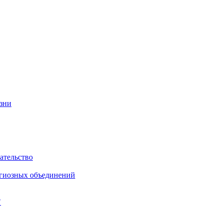
изни
ательство
игиозных объединений
"