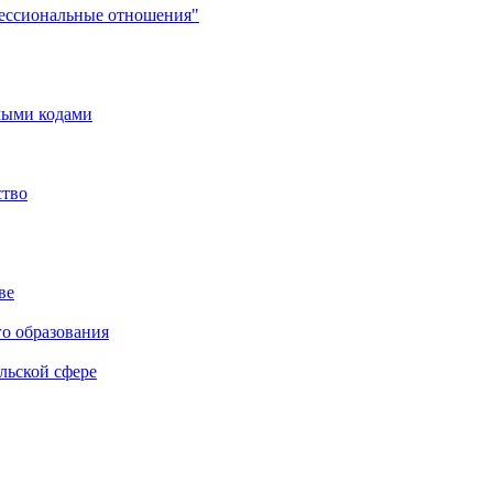
фессиональные отношения"
мыми кодами
ство
ве
го образования
льской сфере