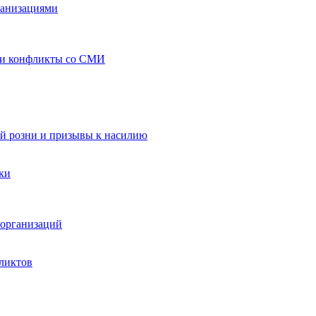
ганизациями
 и конфликты со СМИ
й розни и призывы к насилию
ки
организаций
ликтов