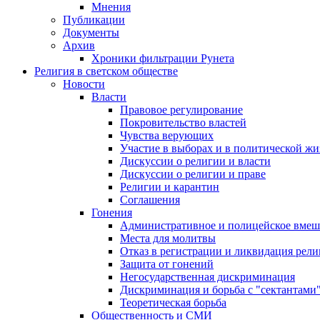
Мнения
Публикации
Документы
Архив
Хроники фильтрации Рунета
Религия в светском обществе
Новости
Власти
Правовое регулирование
Покровительство властей
Чувства верующих
Участие в выборах и в политической ж
Дискуссии о религии и власти
Дискуссии о религии и праве
Религии и карантин
Соглашения
Гонения
Административное и полицейское вмеш
Места для молитвы
Отказ в регистрации и ликвидация рел
Защита от гонений
Негосударственная дискриминация
Дискриминация и борьба с "сектантами
Теоретическая борьба
Общественность и СМИ