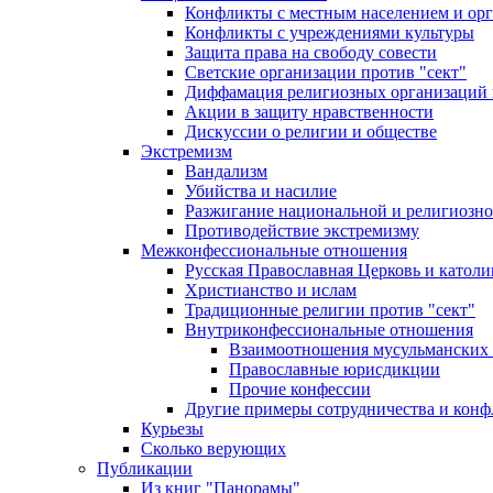
Конфликты с местным населением и ор
Конфликты с учреждениями культуры
Защита права на свободу совести
Светские организации против "сект"
Диффамация религиозных организаций
Акции в защиту нравственности
Дискуссии о религии и обществе
Экстремизм
Вандализм
Убийства и насилие
Разжигание национальной и религиозно
Противодействие экстремизму
Межконфессиональные отношения
Русская Православная Церковь и католи
Христианство и ислам
Традиционные религии против "сект"
Внутриконфессиональные отношения
Взаимоотношения мусульманских 
Православные юрисдикции
Прочие конфессии
Другие примеры сотрудничества и конф
Курьезы
Сколько верующих
Публикации
Из книг "Панорамы"