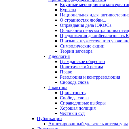
Крупные мероприятия консервати
Курьезы
Национальная идея, антивестерни
О странностях любви...
Оправдания дела ЮКОСа
Основания пересмотра приватиза
Предложения де-либерализовать 
Призывы к ужесточению уголовног
Символические акции
Теории заговора
Идеология
Гражданское общество
Политический режим
Право
Революция и контрреволюция
Свобода слова
Практика
Приватность
Свобода слова
Справедливые выборы
Хорошая полиция
Честный суд
Публикации
Аннотированный указатель литературы
Дискуссии