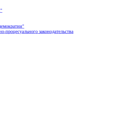
а"
демократии"
но-процесуального законодательства