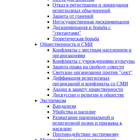
Отказ в регистрации и ликвидация
религиозных объединений
Защита от гонений
Негосударственная дискриминация
Дискриминация и борьба с
"сектантами"
Теоретическая борьба
Общественность и СМИ
Конфликты с местным населением и
организациями
Конфликты с учреждениями культуры
Защита права на свободу совести
Светские организации против "сект"
Диффамация религиозных
организаций и конфликты со СМИ
Акции в защиту нравственности
Дискуссии о религии и обществе
Экстремизм
Вандализм
Убийства и насилие
Разжигание национальной и
религиозной розни и призывы к
насилию
Противодействие экстремизму
Межконфессиональные отношения