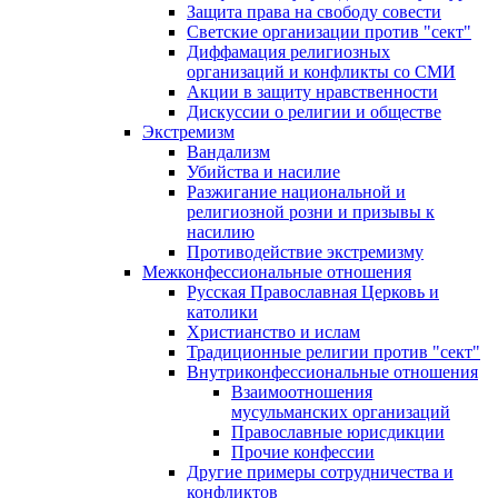
Защита права на свободу совести
Светские организации против "сект"
Диффамация религиозных
организаций и конфликты со СМИ
Акции в защиту нравственности
Дискуссии о религии и обществе
Экстремизм
Вандализм
Убийства и насилие
Разжигание национальной и
религиозной розни и призывы к
насилию
Противодействие экстремизму
Межконфессиональные отношения
Русская Православная Церковь и
католики
Христианство и ислам
Традиционные религии против "сект"
Внутриконфессиональные отношения
Взаимоотношения
мусульманских организаций
Православные юрисдикции
Прочие конфессии
Другие примеры сотрудничества и
конфликтов