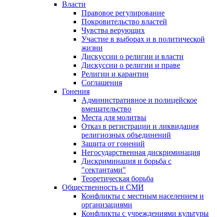
Власти
Правовое регулирование
Покровительство властей
Чувства верующих
Участие в выборах и в политической
жизни
Дискуссии о религии и власти
Дискуссии о религии и праве
Религии и карантин
Соглашения
Гонения
Административное и полицейское
вмешательство
Места для молитвы
Отказ в регистрации и ликвидация
религиозных объединений
Защита от гонений
Негосударственная дискриминация
Дискриминация и борьба с
"сектантами"
Теоретическая борьба
Общественность и СМИ
Конфликты с местным населением и
организациями
Конфликты с учреждениями культуры