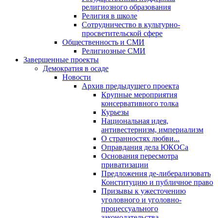
религиозного образования
Религия в школе
Сотрудничество в культурно-
просветительской сфере
Общественность и СМИ
Религиозные СМИ
Завершенные проекты
Демократия в осаде
Новости
Архив предыдущего проекта
Крупные мероприятия
консервативного толка
Курьезы
Национальная идея,
антивестернизм, империализм
О странностях любви...
Оправдания дела ЮКОСа
Основания пересмотра
приватизации
Предложения де-либерализовать
Конституцию и публичное право
Призывы к ужесточению
уголовного и уголовно-
процессуального
законодательства