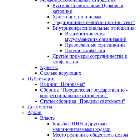
Русская Православная Церковь и
католики
Христианство и ислам
Традиционные религии против "сект"
Внутриконфессиональные отношения
Взаимоотношения
мусульманских организаций
Православные юрисдикции
Прочие конфессии
Другие примеры сотрудничества и
конфликтов
Курьезы
Сколько верующих
Публикации
Из книг "Панорамы"
Сборник "Преодолевая государственно -
конфессиональные отношения"
Статьи сборника "Пределы светскости"
Документы
Архив
Власть
Борьба с ИНН и другими
машиночитаемыми кодами
Место религии в обществе в целом