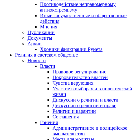
Противодействие неправомерному
антиэкстремизму
Иные государственные и общественные
действия
Мнения
Публикации
Документы
Архив
Хроники фильтрации Рунета
Религия в светском обществе
Новости
Власти
Правовое регулирование
Покровительство властей
Чувства верующих
Участие в выборах и в политической
жизни
Дискуссии о религии и власти
Дискуссии о религии и праве
Религии и карантин
Соглашения
Гонения
Административное и полицейское
вмешательство
Места для молитвы