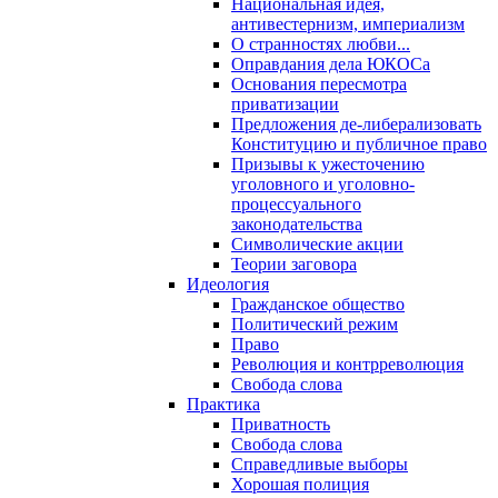
Национальная идея,
антивестернизм, империализм
О странностях любви...
Оправдания дела ЮКОСа
Основания пересмотра
приватизации
Предложения де-либерализовать
Конституцию и публичное право
Призывы к ужесточению
уголовного и уголовно-
процессуального
законодательства
Символические акции
Теории заговора
Идеология
Гражданское общество
Политический режим
Право
Революция и контрреволюция
Свобода слова
Практика
Приватность
Свобода слова
Справедливые выборы
Хорошая полиция