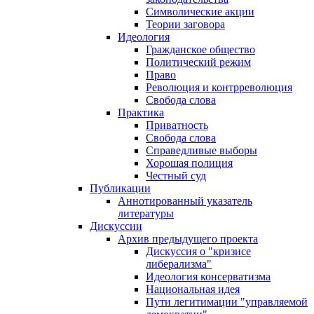
Символические акции
Теории заговора
Идеология
Гражданское общество
Политический режим
Право
Революция и контрреволюция
Свобода слова
Практика
Приватность
Свобода слова
Справедливые выборы
Хорошая полиция
Честный суд
Публикации
Аннотированный указатель
литературы
Дискуссии
Архив предыдущего проекта
Дискуссия о "кризисе
либерализма"
Идеология консерватизма
Национальная идея
Пути легитимации "управляемой