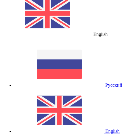
English
Русский
English