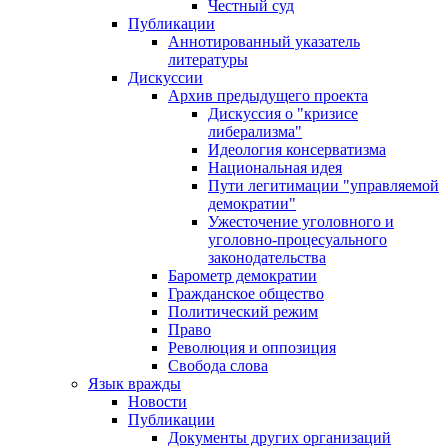
Честный суд
Публикации
Аннотированный указатель
литературы
Дискуссии
Архив предыдущего проекта
Дискуссия о "кризисе
либерализма"
Идеология консерватизма
Национальная идея
Пути легитимации "управляемой
демократии"
Ужесточение уголовного и
уголовно-процесуального
законодательства
Барометр демократии
Гражданское общество
Политический режим
Право
Революция и оппозиция
Свобода слова
Язык вражды
Новости
Публикации
Документы других организаций