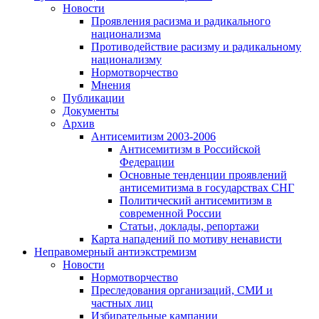
Новости
Проявления расизма и радикального
национализма
Противодействие расизму и радикальному
национализму
Нормотворчество
Мнения
Публикации
Документы
Архив
Антисемитизм 2003-2006
Антисемитизм в Российской
Федерации
Основные тенденции проявлений
антисемитизма в государствах СНГ
Политический антисемитизм в
современной России
Статьи, доклады, репортажи
Карта нападений по мотиву ненависти
Неправомерный антиэкстремизм
Новости
Нормотворчество
Преследования организаций, СМИ и
частных лиц
Избирательные кампании