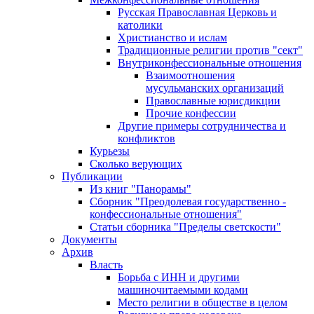
Русская Православная Церковь и
католики
Христианство и ислам
Традиционные религии против "сект"
Внутриконфессиональные отношения
Взаимоотношения
мусульманских организаций
Православные юрисдикции
Прочие конфессии
Другие примеры сотрудничества и
конфликтов
Курьезы
Сколько верующих
Публикации
Из книг "Панорамы"
Сборник "Преодолевая государственно -
конфессиональные отношения"
Статьи сборника "Пределы светскости"
Документы
Архив
Власть
Борьба с ИНН и другими
машиночитаемыми кодами
Место религии в обществе в целом