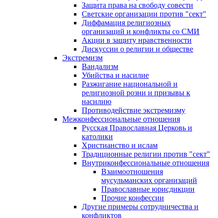
Защита права на свободу совести
Светские организации против "сект"
Диффамация религиозных
организаций и конфликты со СМИ
Акции в защиту нравственности
Дискуссии о религии и обществе
Экстремизм
Вандализм
Убийства и насилие
Разжигание национальной и
религиозной розни и призывы к
насилию
Противодействие экстремизму
Межконфессиональные отношения
Русская Православная Церковь и
католики
Христианство и ислам
Традиционные религии против "сект"
Внутриконфессиональные отношения
Взаимоотношения
мусульманских организаций
Православные юрисдикции
Прочие конфессии
Другие примеры сотрудничества и
конфликтов