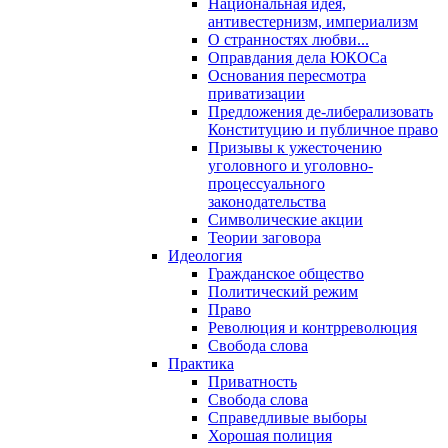
Национальная идея,
антивестернизм, империализм
О странностях любви...
Оправдания дела ЮКОСа
Основания пересмотра
приватизации
Предложения де-либерализовать
Конституцию и публичное право
Призывы к ужесточению
уголовного и уголовно-
процессуального
законодательства
Символические акции
Теории заговора
Идеология
Гражданское общество
Политический режим
Право
Революция и контрреволюция
Свобода слова
Практика
Приватность
Свобода слова
Справедливые выборы
Хорошая полиция