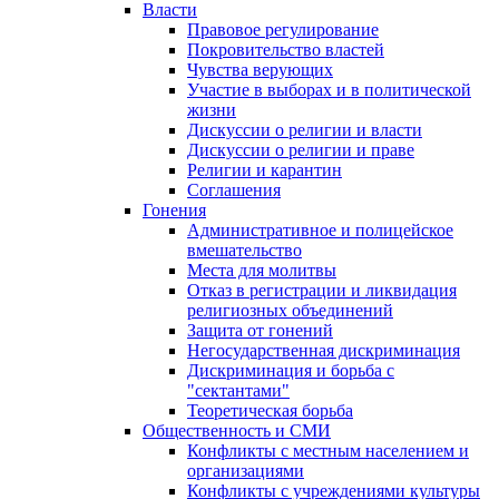
Власти
Правовое регулирование
Покровительство властей
Чувства верующих
Участие в выборах и в политической
жизни
Дискуссии о религии и власти
Дискуссии о религии и праве
Религии и карантин
Соглашения
Гонения
Административное и полицейское
вмешательство
Места для молитвы
Отказ в регистрации и ликвидация
религиозных объединений
Защита от гонений
Негосударственная дискриминация
Дискриминация и борьба с
"сектантами"
Теоретическая борьба
Общественность и СМИ
Конфликты с местным населением и
организациями
Конфликты с учреждениями культуры