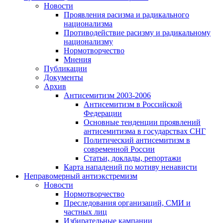
Новости
Проявления расизма и радикального
национализма
Противодействие расизму и радикальному
национализму
Нормотворчество
Мнения
Публикации
Документы
Архив
Антисемитизм 2003-2006
Антисемитизм в Российской
Федерации
Основные тенденции проявлений
антисемитизма в государствах СНГ
Политический антисемитизм в
современной России
Статьи, доклады, репортажи
Карта нападений по мотиву ненависти
Неправомерный антиэкстремизм
Новости
Нормотворчество
Преследования организаций, СМИ и
частных лиц
Избирательные кампании