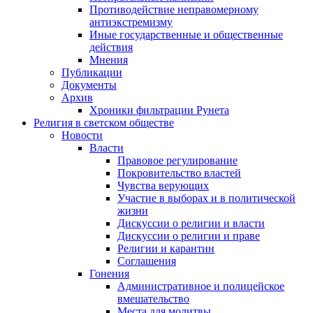
Противодействие неправомерному
антиэкстремизму
Иные государственные и общественные
действия
Мнения
Публикации
Документы
Архив
Хроники фильтрации Рунета
Религия в светском обществе
Новости
Власти
Правовое регулирование
Покровительство властей
Чувства верующих
Участие в выборах и в политической
жизни
Дискуссии о религии и власти
Дискуссии о религии и праве
Религии и карантин
Соглашения
Гонения
Административное и полицейское
вмешательство
Места для молитвы