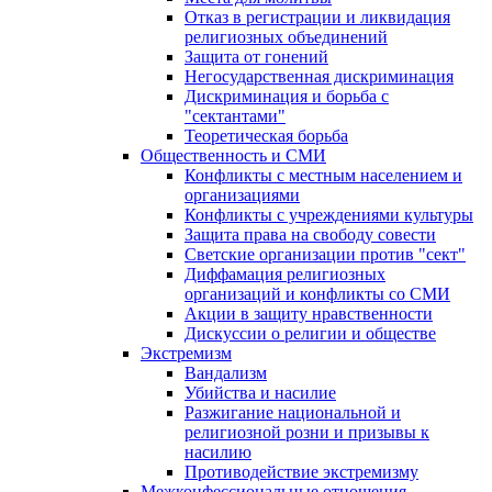
Отказ в регистрации и ликвидация
религиозных объединений
Защита от гонений
Негосударственная дискриминация
Дискриминация и борьба с
"сектантами"
Теоретическая борьба
Общественность и СМИ
Конфликты с местным населением и
организациями
Конфликты с учреждениями культуры
Защита права на свободу совести
Светские организации против "сект"
Диффамация религиозных
организаций и конфликты со СМИ
Акции в защиту нравственности
Дискуссии о религии и обществе
Экстремизм
Вандализм
Убийства и насилие
Разжигание национальной и
религиозной розни и призывы к
насилию
Противодействие экстремизму
Межконфессиональные отношения