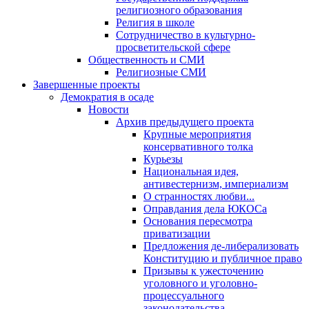
религиозного образования
Религия в школе
Сотрудничество в культурно-
просветительской сфере
Общественность и СМИ
Религиозные СМИ
Завершенные проекты
Демократия в осаде
Новости
Архив предыдущего проекта
Крупные мероприятия
консервативного толка
Курьезы
Национальная идея,
антивестернизм, империализм
О странностях любви...
Оправдания дела ЮКОСа
Основания пересмотра
приватизации
Предложения де-либерализовать
Конституцию и публичное право
Призывы к ужесточению
уголовного и уголовно-
процессуального
законодательства