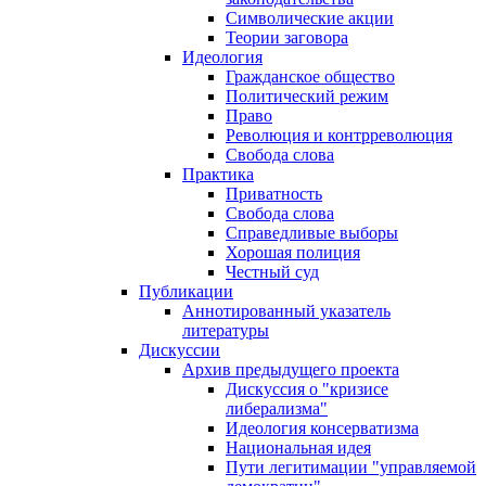
Символические акции
Теории заговора
Идеология
Гражданское общество
Политический режим
Право
Революция и контрреволюция
Свобода слова
Практика
Приватность
Свобода слова
Справедливые выборы
Хорошая полиция
Честный суд
Публикации
Аннотированный указатель
литературы
Дискуссии
Архив предыдущего проекта
Дискуссия о "кризисе
либерализма"
Идеология консерватизма
Национальная идея
Пути легитимации "управляемой