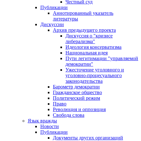
Честный суд
Публикации
Аннотированный указатель
литературы
Дискуссии
Архив предыдущего проекта
Дискуссия о "кризисе
либерализма"
Идеология консерватизма
Национальная идея
Пути легитимации "управляемой
демократии"
Ужесточение уголовного и
уголовно-процесуального
законодательства
Барометр демократии
Гражданское общество
Политический режим
Право
Революция и оппозиция
Свобода слова
Язык вражды
Новости
Публикации
Документы других организаций