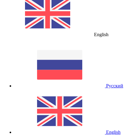
English
Русский
English