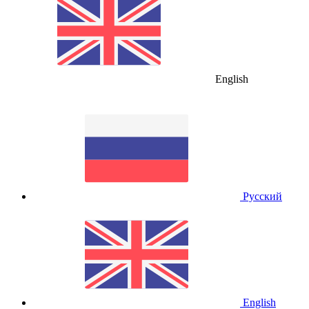
English
Русский
English