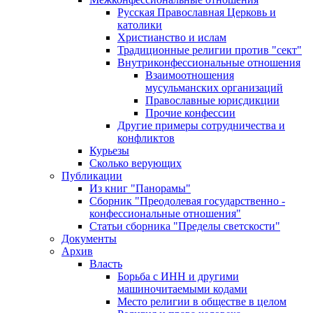
Русская Православная Церковь и
католики
Христианство и ислам
Традиционные религии против "сект"
Внутриконфессиональные отношения
Взаимоотношения
мусульманских организаций
Православные юрисдикции
Прочие конфессии
Другие примеры сотрудничества и
конфликтов
Курьезы
Сколько верующих
Публикации
Из книг "Панорамы"
Сборник "Преодолевая государственно -
конфессиональные отношения"
Статьи сборника "Пределы светскости"
Документы
Архив
Власть
Борьба с ИНН и другими
машиночитаемыми кодами
Место религии в обществе в целом