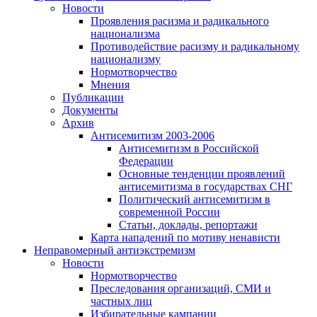
Новости
Проявления расизма и радикального
национализма
Противодействие расизму и радикальному
национализму
Нормотворчество
Мнения
Публикации
Документы
Архив
Антисемитизм 2003-2006
Антисемитизм в Российской
Федерации
Основные тенденции проявлений
антисемитизма в государствах СНГ
Политический антисемитизм в
современной России
Статьи, доклады, репортажи
Карта нападений по мотиву ненависти
Неправомерный антиэкстремизм
Новости
Нормотворчество
Преследования организаций, СМИ и
частных лиц
Избирательные кампании