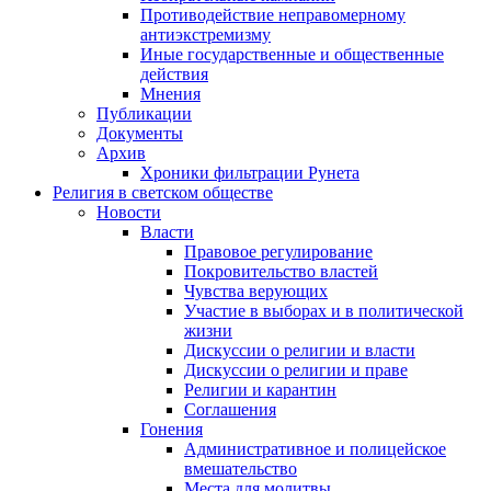
Противодействие неправомерному
антиэкстремизму
Иные государственные и общественные
действия
Мнения
Публикации
Документы
Архив
Хроники фильтрации Рунета
Религия в светском обществе
Новости
Власти
Правовое регулирование
Покровительство властей
Чувства верующих
Участие в выборах и в политической
жизни
Дискуссии о религии и власти
Дискуссии о религии и праве
Религии и карантин
Соглашения
Гонения
Административное и полицейское
вмешательство
Места для молитвы