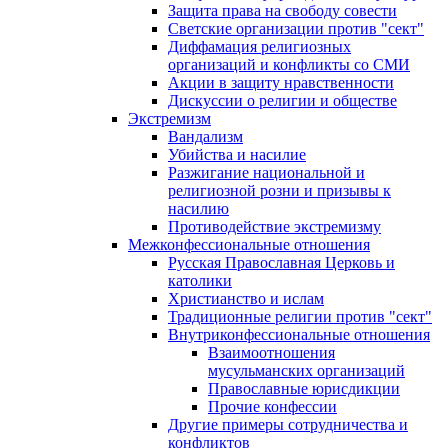
Защита права на свободу совести
Светские организации против "сект"
Диффамация религиозных
организаций и конфликты со СМИ
Акции в защиту нравственности
Дискуссии о религии и обществе
Экстремизм
Вандализм
Убийства и насилие
Разжигание национальной и
религиозной розни и призывы к
насилию
Противодействие экстремизму
Межконфессиональные отношения
Русская Православная Церковь и
католики
Христианство и ислам
Традиционные религии против "сект"
Внутриконфессиональные отношения
Взаимоотношения
мусульманских организаций
Православные юрисдикции
Прочие конфессии
Другие примеры сотрудничества и
конфликтов