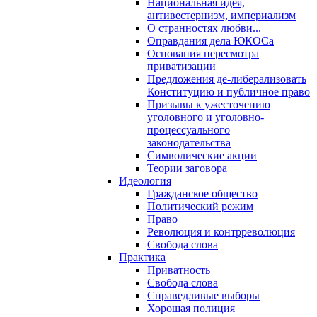
Национальная идея,
антивестернизм, империализм
О странностях любви...
Оправдания дела ЮКОСа
Основания пересмотра
приватизации
Предложения де-либерализовать
Конституцию и публичное право
Призывы к ужесточению
уголовного и уголовно-
процессуального
законодательства
Символические акции
Теории заговора
Идеология
Гражданское общество
Политический режим
Право
Революция и контрреволюция
Свобода слова
Практика
Приватность
Свобода слова
Справедливые выборы
Хорошая полиция