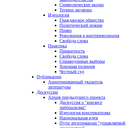
Символические акции
Теории заговора
Идеология
Гражданское общество
Политический режим
Право
Революция и контрреволюция
Свобода слова
Практика
Приватность
Свобода слова
Справедливые выборы
Хорошая полиция
Честный суд
Публикации
Аннотированный указатель
литературы
Дискуссии
Архив предыдущего проекта
Дискуссия о "кризисе
либерализма"
Идеология консерватизма
Национальная идея
Пути легитимации "управляемой