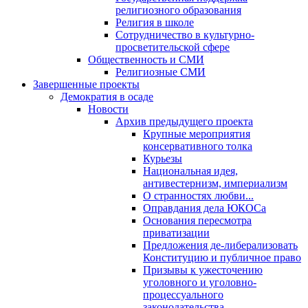
религиозного образования
Религия в школе
Сотрудничество в культурно-
просветительской сфере
Общественность и СМИ
Религиозные СМИ
Завершенные проекты
Демократия в осаде
Новости
Архив предыдущего проекта
Крупные мероприятия
консервативного толка
Курьезы
Национальная идея,
антивестернизм, империализм
О странностях любви...
Оправдания дела ЮКОСа
Основания пересмотра
приватизации
Предложения де-либерализовать
Конституцию и публичное право
Призывы к ужесточению
уголовного и уголовно-
процессуального
законодательства