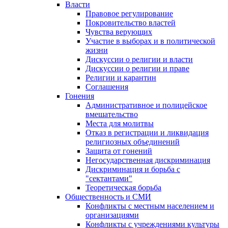
Власти
Правовое регулирование
Покровительство властей
Чувства верующих
Участие в выборах и в политической
жизни
Дискуссии о религии и власти
Дискуссии о религии и праве
Религии и карантин
Соглашения
Гонения
Административное и полицейское
вмешательство
Места для молитвы
Отказ в регистрации и ликвидация
религиозных объединений
Защита от гонений
Негосударственная дискриминация
Дискриминация и борьба с
"сектантами"
Теоретическая борьба
Общественность и СМИ
Конфликты с местным населением и
организациями
Конфликты с учреждениями культуры