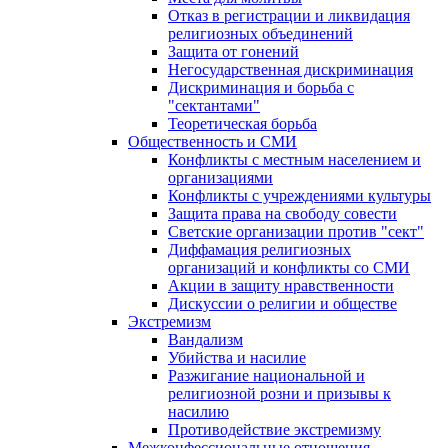
Отказ в регистрации и ликвидация
религиозных объединений
Защита от гонений
Негосударственная дискриминация
Дискриминация и борьба с
"сектантами"
Теоретическая борьба
Общественность и СМИ
Конфликты с местным населением и
организациями
Конфликты с учреждениями культуры
Защита права на свободу совести
Светские организации против "сект"
Диффамация религиозных
организаций и конфликты со СМИ
Акции в защиту нравственности
Дискуссии о религии и обществе
Экстремизм
Вандализм
Убийства и насилие
Разжигание национальной и
религиозной розни и призывы к
насилию
Противодействие экстремизму
Межконфессиональные отношения