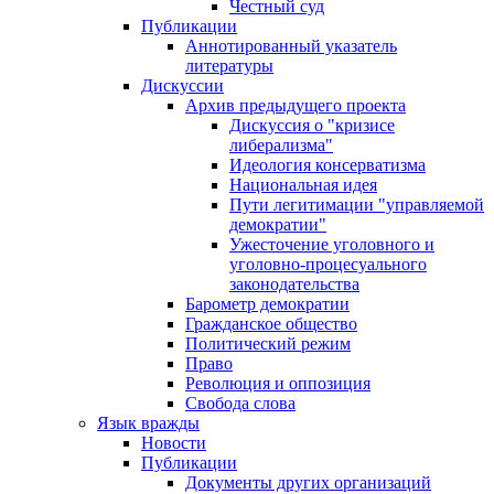
Честный суд
Публикации
Аннотированный указатель
литературы
Дискуссии
Архив предыдущего проекта
Дискуссия о "кризисе
либерализма"
Идеология консерватизма
Национальная идея
Пути легитимации "управляемой
демократии"
Ужесточение уголовного и
уголовно-процесуального
законодательства
Барометр демократии
Гражданское общество
Политический режим
Право
Революция и оппозиция
Свобода слова
Язык вражды
Новости
Публикации
Документы других организаций