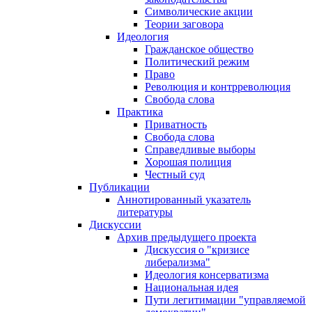
Символические акции
Теории заговора
Идеология
Гражданское общество
Политический режим
Право
Революция и контрреволюция
Свобода слова
Практика
Приватность
Свобода слова
Справедливые выборы
Хорошая полиция
Честный суд
Публикации
Аннотированный указатель
литературы
Дискуссии
Архив предыдущего проекта
Дискуссия о "кризисе
либерализма"
Идеология консерватизма
Национальная идея
Пути легитимации "управляемой