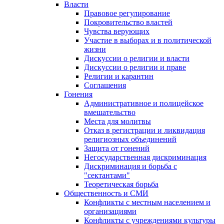
Власти
Правовое регулирование
Покровительство властей
Чувства верующих
Участие в выборах и в политической
жизни
Дискуссии о религии и власти
Дискуссии о религии и праве
Религии и карантин
Соглашения
Гонения
Административное и полицейское
вмешательство
Места для молитвы
Отказ в регистрации и ликвидация
религиозных объединений
Защита от гонений
Негосударственная дискриминация
Дискриминация и борьба с
"сектантами"
Теоретическая борьба
Общественность и СМИ
Конфликты с местным населением и
организациями
Конфликты с учреждениями культуры