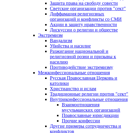
Защита права на свободу совести
Светские организации против "сект"
Диффамация религиозных
организаций и конфликты со СМИ
Акции в защиту нравственности
Дискуссии о религии и обществе
Экстремизм
Вандализм
Убийства и насилие
Разжигание национальной и
религиозной розни и призывы к
насилию
Противодействие экстремизму
Межконфессиональные отношения
Русская Православная Церковь и
католики
Христианство и ислам
Традиционные религии против "сект"
Внутриконфессиональные отношения
Взаимоотношения
мусульманских организаций
Православные юрисдикции
Прочие конфессии
Другие примеры сотрудничества и
конфликтов