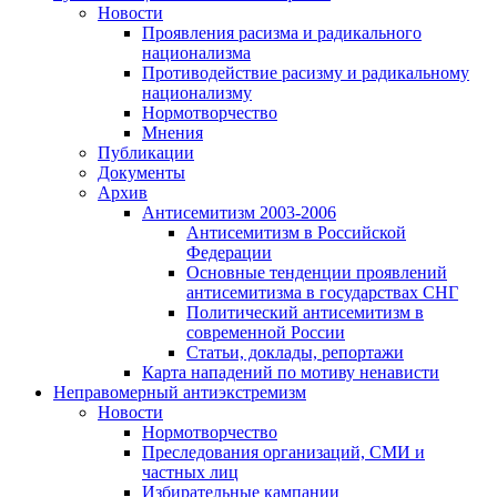
Новости
Проявления расизма и радикального
национализма
Противодействие расизму и радикальному
национализму
Нормотворчество
Мнения
Публикации
Документы
Архив
Антисемитизм 2003-2006
Антисемитизм в Российской
Федерации
Основные тенденции проявлений
антисемитизма в государствах СНГ
Политический антисемитизм в
современной России
Статьи, доклады, репортажи
Карта нападений по мотиву ненависти
Неправомерный антиэкстремизм
Новости
Нормотворчество
Преследования организаций, СМИ и
частных лиц
Избирательные кампании