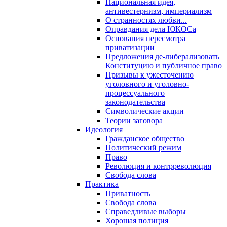
Национальная идея,
антивестернизм, империализм
О странностях любви...
Оправдания дела ЮКОСа
Основания пересмотра
приватизации
Предложения де-либерализовать
Конституцию и публичное право
Призывы к ужесточению
уголовного и уголовно-
процессуального
законодательства
Символические акции
Теории заговора
Идеология
Гражданское общество
Политический режим
Право
Революция и контрреволюция
Свобода слова
Практика
Приватность
Свобода слова
Справедливые выборы
Хорошая полиция