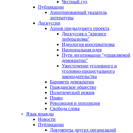
Честный суд
Публикации
Аннотированный указатель
литературы
Дискуссии
Архив предыдущего проекта
Дискуссия о "кризисе
либерализма"
Идеология консерватизма
Национальная идея
Пути легитимации "управляемой
демократии"
Ужесточение уголовного и
уголовно-процесуального
законодательства
Барометр демократии
Гражданское общество
Политический режим
Право
Революция и оппозиция
Свобода слова
Язык вражды
Новости
Публикации
Документы других организаций