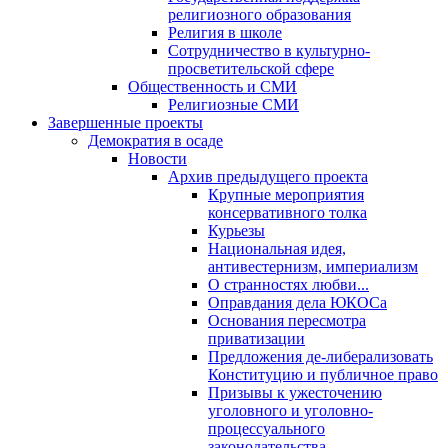
религиозного образования
Религия в школе
Сотрудничество в культурно-
просветительской сфере
Общественность и СМИ
Религиозные СМИ
Завершенные проекты
Демократия в осаде
Новости
Архив предыдущего проекта
Крупные мероприятия
консервативного толка
Курьезы
Национальная идея,
антивестернизм, империализм
О странностях любви...
Оправдания дела ЮКОСа
Основания пересмотра
приватизации
Предложения де-либерализовать
Конституцию и публичное право
Призывы к ужесточению
уголовного и уголовно-
процессуального
законодательства