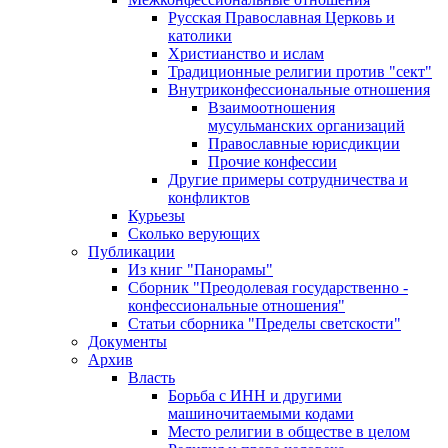
Русская Православная Церковь и
католики
Христианство и ислам
Традиционные религии против "сект"
Внутриконфессиональные отношения
Взаимоотношения
мусульманских организаций
Православные юрисдикции
Прочие конфессии
Другие примеры сотрудничества и
конфликтов
Курьезы
Сколько верующих
Публикации
Из книг "Панорамы"
Сборник "Преодолевая государственно -
конфессиональные отношения"
Статьи сборника "Пределы светскости"
Документы
Архив
Власть
Борьба с ИНН и другими
машиночитаемыми кодами
Место религии в обществе в целом