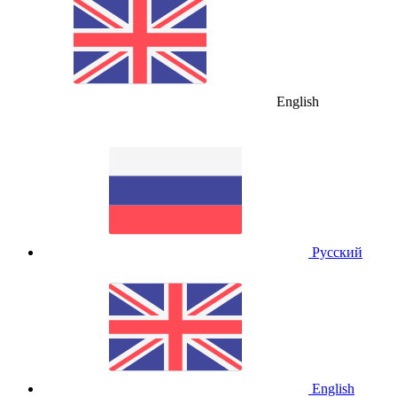
English
Русский
English