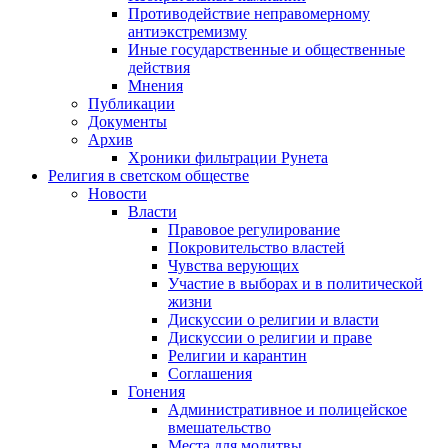
Противодействие неправомерному
антиэкстремизму
Иные государственные и общественные
действия
Мнения
Публикации
Документы
Архив
Хроники фильтрации Рунета
Религия в светском обществе
Новости
Власти
Правовое регулирование
Покровительство властей
Чувства верующих
Участие в выборах и в политической
жизни
Дискуссии о религии и власти
Дискуссии о религии и праве
Религии и карантин
Соглашения
Гонения
Административное и полицейское
вмешательство
Места для молитвы