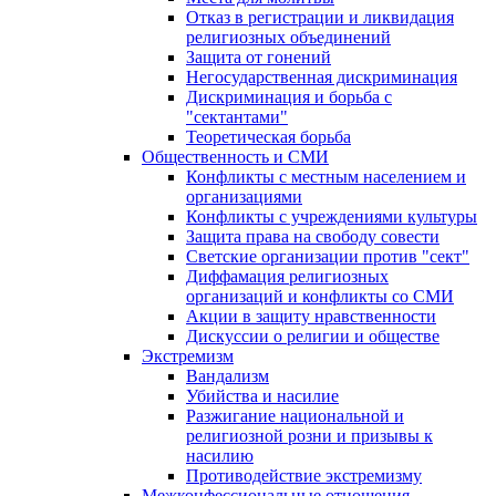
Отказ в регистрации и ликвидация
религиозных объединений
Защита от гонений
Негосударственная дискриминация
Дискриминация и борьба с
"сектантами"
Теоретическая борьба
Общественность и СМИ
Конфликты с местным населением и
организациями
Конфликты с учреждениями культуры
Защита права на свободу совести
Светские организации против "сект"
Диффамация религиозных
организаций и конфликты со СМИ
Акции в защиту нравственности
Дискуссии о религии и обществе
Экстремизм
Вандализм
Убийства и насилие
Разжигание национальной и
религиозной розни и призывы к
насилию
Противодействие экстремизму
Межконфессиональные отношения