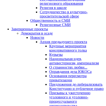
религиозного образования
Религия в школе
Сотрудничество в культурно-
просветительской сфере
Общественность и СМИ
Религиозные СМИ
Завершенные проекты
Демократия в осаде
Новости
Архив предыдущего проекта
Крупные мероприятия
консервативного толка
Курьезы
Национальная идея,
антивестернизм, империализм
О странностях любви...
Оправдания дела ЮКОСа
Основания пересмотра
приватизации
Предложения де-либерализовать
Конституцию и публичное право
Призывы к ужесточению
уголовного и уголовно-
процессуального
законодательства