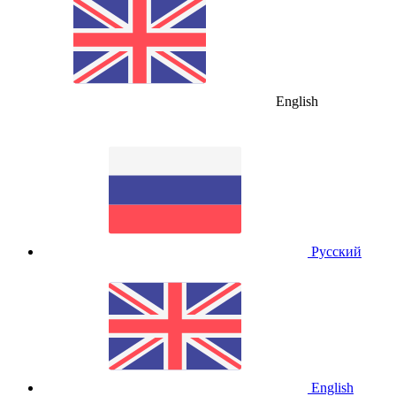
English
Русский
English