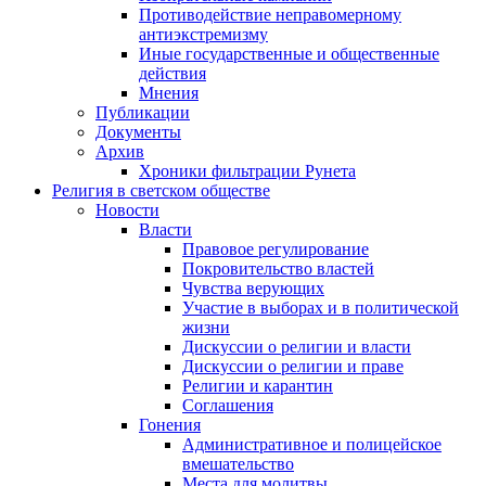
Противодействие неправомерному
антиэкстремизму
Иные государственные и общественные
действия
Мнения
Публикации
Документы
Архив
Хроники фильтрации Рунета
Религия в светском обществе
Новости
Власти
Правовое регулирование
Покровительство властей
Чувства верующих
Участие в выборах и в политической
жизни
Дискуссии о религии и власти
Дискуссии о религии и праве
Религии и карантин
Соглашения
Гонения
Административное и полицейское
вмешательство
Места для молитвы