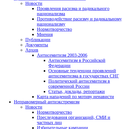
Новости
Проявления расизма и радикального
национализма
Противодействие расизму и радикальному
национализму
Нормотворчество
Мнения
Публикации
Документы
Архив
Антисемитизм 2003-2006
Антисемитизм в Российской
Федерации
Основные тенденции проявлений
антисемитизма в государствах СНГ
Политический антисемитизм в
современной России
Статьи, доклады, репортажи
Карта нападений по мотиву ненависти
Неправомерный антиэкстремизм
Новости
Нормотворчество
Преследования организаций, СМИ и
частных лиц
Избирательные кампании