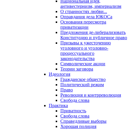
Национальная идея,
антивестернизм, империализм
О странностях любви...
Оправдания дела ЮКОСа
Основания пересмотра
приватизации
Предложения де-либерализовать
Конституцию и публичное право
Призывы к ужесточению
уголовного и уголовно-
процессуального
законодательства
Символические акции
Теории заговора
Идеология
Гражданское общество
Политический режим
Право
Революция и контрреволюция
Свобода слова
Практика
Приватность
Свобода слова
Справедливые выборы
Хорошая полиция