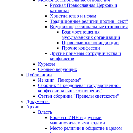
Русская Православная Церковь и
католики
Христианство и ислам
Традиционные религии против "сект"
Внутриконфессиональные отношения
Взаимоотношения
мусульманских организаций
Православные юрисдикции
Прочие конфессии
Другие примеры сотрудничества и
конфликтов
Курьезы
Сколько верующих
Публикации
Из книг "Панорамы"
Сборник "Преодолевая государственно -
конфессиональные отношения"
Статьи сборника "Пределы светскости"
Документы
Архив
Власть
Борьба с ИНН и другими
машиночитаемыми кодами
Место религии в обществе в целом