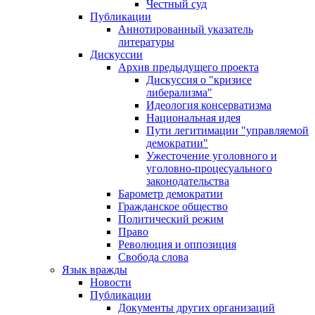
Честный суд
Публикации
Аннотированный указатель
литературы
Дискуссии
Архив предыдущего проекта
Дискуссия о "кризисе
либерализма"
Идеология консерватизма
Национальная идея
Пути легитимации "управляемой
демократии"
Ужесточение уголовного и
уголовно-процесуального
законодательства
Барометр демократии
Гражданское общество
Политический режим
Право
Революция и оппозиция
Свобода слова
Язык вражды
Новости
Публикации
Документы других организаций