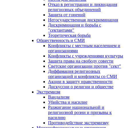
Отказ в регистрации и ликвидация
религиозных объединений
Защита от гонений
Негосударственная дискриминация
Дискриминация и борьба с
"сектантами"
Теоретическая борьба
Общественность и СМИ
Конфликты с местным населением и
организациями
Конфликты с учреждениями культуры
Защита права на свободу совести
Светские организации против "сект"
Диффамация религиозных
организаций и конфликты со СМИ
Акции в защиту нравственности
Дискуссии о религии и обществе
Экстремизм
Вандализм
Убийства и насилие
Разжигание национальной и
религиозной розни и призывы к
насилию
Противодействие экстремизму
Межконфессиональные отношения