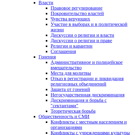
Власти
Правовое регулирование
Покровительство властей
Чувства верующих
Участие в выборах и в политической
жизни
Дискуссии о религии и власти
Дискуссии о религии и праве
Религии и карантин
Соглашения
Гонения
Административное и полицейское
вмешательство
Места для молитвы
Отказ в регистрации и ликвидация
религиозных объединений
Защита от гонений
Негосударственная дискриминация
Дискриминация и борьба с
"сектантами"
Теоретическая борьба
Общественность и СМИ
Конфликты с местным населением и
организациями
Конфликты с учреждениями культуры