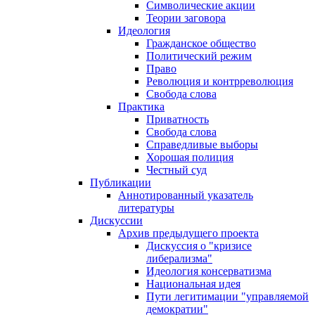
Символические акции
Теории заговора
Идеология
Гражданское общество
Политический режим
Право
Революция и контрреволюция
Свобода слова
Практика
Приватность
Свобода слова
Справедливые выборы
Хорошая полиция
Честный суд
Публикации
Аннотированный указатель
литературы
Дискуссии
Архив предыдущего проекта
Дискуссия о "кризисе
либерализма"
Идеология консерватизма
Национальная идея
Пути легитимации "управляемой
демократии"