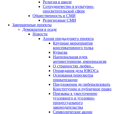
Религия в школе
Сотрудничество в культурно-
просветительской сфере
Общественность и СМИ
Религиозные СМИ
Завершенные проекты
Демократия в осаде
Новости
Архив предыдущего проекта
Крупные мероприятия
консервативного толка
Курьезы
Национальная идея,
антивестернизм, империализм
О странностях любви...
Оправдания дела ЮКОСа
Основания пересмотра
приватизации
Предложения де-либерализовать
Конституцию и публичное право
Призывы к ужесточению
уголовного и уголовно-
процессуального
законодательства
Символические акции