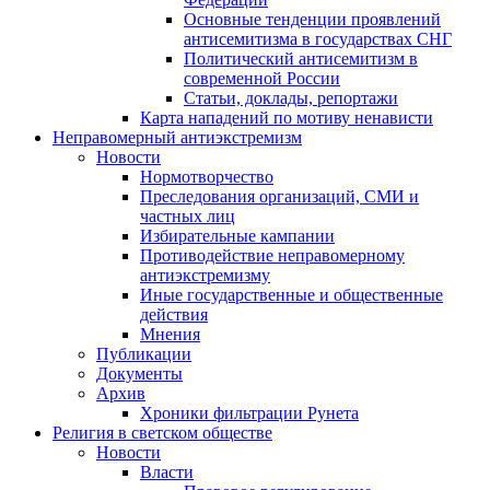
Основные тенденции проявлений
антисемитизма в государствах СНГ
Политический антисемитизм в
современной России
Статьи, доклады, репортажи
Карта нападений по мотиву ненависти
Неправомерный антиэкстремизм
Новости
Нормотворчество
Преследования организаций, СМИ и
частных лиц
Избирательные кампании
Противодействие неправомерному
антиэкстремизму
Иные государственные и общественные
действия
Мнения
Публикации
Документы
Архив
Хроники фильтрации Рунета
Религия в светском обществе
Новости
Власти