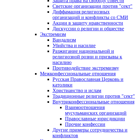
Защита права на свободу совести
Светские организации против "сект"
Диффамация религиозных
организаций и конфликты со СМИ
Акции в защиту нравственности
Дискуссии о религии и обществе
Экстремизм
Вандализм
Убийства и насилие
Разжигание национальной и
религиозной розни и призывы к
насилию
Противодействие экстремизму
Межконфессиональные отношения
Русская Православная Церковь и
католики
Христианство и ислам
Традиционные религии против "сект"
Внутриконфессиональные отношения
Взаимоотношения
мусульманских организаций
Православные юрисдикции
Прочие конфессии
Другие примеры сотрудничества и
конфликтов