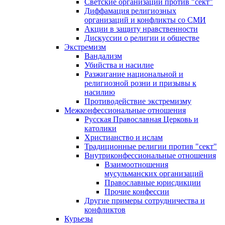
Светские организации против "сект"
Диффамация религиозных
организаций и конфликты со СМИ
Акции в защиту нравственности
Дискуссии о религии и обществе
Экстремизм
Вандализм
Убийства и насилие
Разжигание национальной и
религиозной розни и призывы к
насилию
Противодействие экстремизму
Межконфессиональные отношения
Русская Православная Церковь и
католики
Христианство и ислам
Традиционные религии против "сект"
Внутриконфессиональные отношения
Взаимоотношения
мусульманских организаций
Православные юрисдикции
Прочие конфессии
Другие примеры сотрудничества и
конфликтов
Курьезы