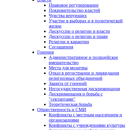
Правовое регулирование
Покровительство властей
Чувства верующих
Участие в выборах и в политической
жизни
Дискуссии о религии и власти
Дискуссии о религии и праве
Религии и карантин
Соглашения
Гонения
Административное и полицейское
вмешательство
Места для молитвы
Отказ в регистрации и ликвидация
религиозных объединений
Защита от гонений
Негосударственная дискриминация
Дискриминация и борьба с
"сектантами"
Теоретическая борьба
Общественность и СМИ
Конфликты с местным населением и
организациями
Конфликты с учреждениями культуры