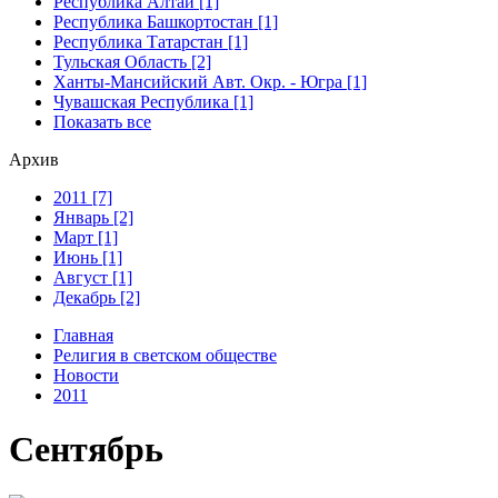
Республика Алтай [1]
Республика Башкортостан [1]
Республика Татарстан [1]
Тульская Область [2]
Ханты-Мансийский Авт. Окр. - Югра [1]
Чувашская Республика [1]
Показать все
Архив
2011 [7]
Январь [2]
Март [1]
Июнь [1]
Август [1]
Декабрь [2]
Главная
Религия в светском обществе
Новости
2011
Сентябрь