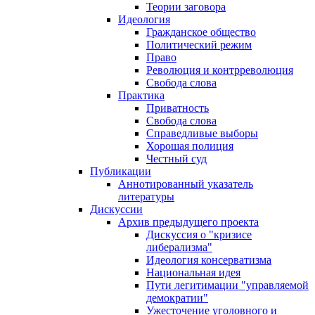
Теории заговора
Идеология
Гражданское общество
Политический режим
Право
Революция и контрреволюция
Свобода слова
Практика
Приватность
Свобода слова
Справедливые выборы
Хорошая полиция
Честный суд
Публикации
Аннотированный указатель
литературы
Дискуссии
Архив предыдущего проекта
Дискуссия о "кризисе
либерализма"
Идеология консерватизма
Национальная идея
Пути легитимации "управляемой
демократии"
Ужесточение уголовного и