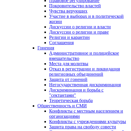
Правовое регулирование
Покровительство властей
Чувства верующих
Участие в выборах и в политической
жизни
Дискуссии о религии и власти
Дискуссии о религии и праве
Религии и карантин
Соглашения
Гонения
Административное и полицейское
вмешательство
Места для молитвы
Отказ в регистрации и ликвидация
религиозных объединений
Защита от гонений
Негосударственная дискриминация
Дискриминация и борьба с
"сектантами"
Теоретическая борьба
Общественность и СМИ
Конфликты с местным населением и
организациями
Конфликты с учреждениями культуры
Защита права на свободу совести