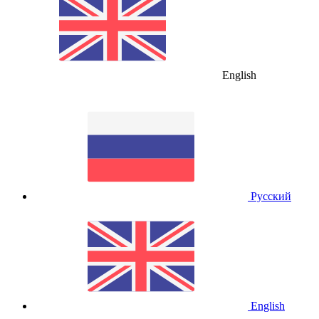
English
Русский
English