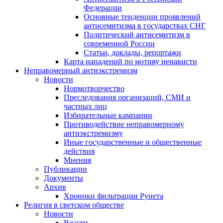
Федерации
Основные тенденции проявлений
антисемитизма в государствах СНГ
Политический антисемитизм в
современной России
Статьи, доклады, репортажи
Карта нападений по мотиву ненависти
Неправомерный антиэкстремизм
Новости
Нормотворчество
Преследования организаций, СМИ и
частных лиц
Избирательные кампании
Противодействие неправомерному
антиэкстремизму
Иные государственные и общественные
действия
Мнения
Публикации
Документы
Архив
Хроники фильтрации Рунета
Религия в светском обществе
Новости
Власти