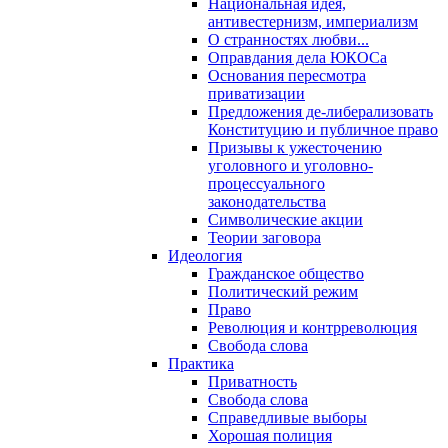
Национальная идея,
антивестернизм, империализм
О странностях любви...
Оправдания дела ЮКОСа
Основания пересмотра
приватизации
Предложения де-либерализовать
Конституцию и публичное право
Призывы к ужесточению
уголовного и уголовно-
процессуального
законодательства
Символические акции
Теории заговора
Идеология
Гражданское общество
Политический режим
Право
Революция и контрреволюция
Свобода слова
Практика
Приватность
Свобода слова
Справедливые выборы
Хорошая полиция