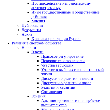
Противодействие неправомерному
антиэкстремизму
Иные государственные и общественные
действия
Мнения
Публикации
Документы
Архив
Хроники фильтрации Рунета
Религия в светском обществе
Новости
Власти
Правовое регулирование
Покровительство властей
Чувства верующих
Участие в выборах и в политической
жизни
Дискуссии о религии и власти
Дискуссии о религии и праве
Религии и карантин
Соглашения
Гонения
Административное и полицейское
вмешательство
Места для молитвы