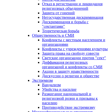
Отказ в регистрации и ликвидация
религиозных объединений
Защита от гонений
Негосударственная дискриминация
Дискриминация и борьба с
"сектантами"
Теоретическая борьба
Общественность и СМИ
Конфликты с местным населением и
организациями
Конфликты с учреждениями культуры
Защита права на свободу совести
Светские организации против "сект"
Диффамация религиозных
организаций и конфликты со СМИ
Акции в защиту нравственности
Дискуссии о религии и обществе
Экстремизм
Вандализм
Убийства и насилие
Разжигание национальной и
религиозной розни и призывы к
насилию
Противодействие экстремизму
Межконфессиональные отношения