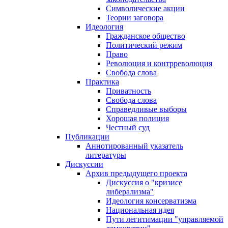
Символические акции
Теории заговора
Идеология
Гражданское общество
Политический режим
Право
Революция и контрреволюция
Свобода слова
Практика
Приватность
Свобода слова
Справедливые выборы
Хорошая полиция
Честный суд
Публикации
Аннотированный указатель
литературы
Дискуссии
Архив предыдущего проекта
Дискуссия о "кризисе
либерализма"
Идеология консерватизма
Национальная идея
Пути легитимации "управляемой