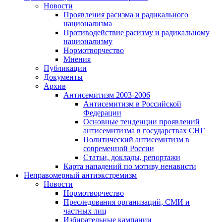
Новости
Проявления расизма и радикального
национализма
Противодействие расизму и радикальному
национализму
Нормотворчество
Мнения
Публикации
Документы
Архив
Антисемитизм 2003-2006
Антисемитизм в Российской
Федерации
Основные тенденции проявлений
антисемитизма в государствах СНГ
Политический антисемитизм в
современной России
Статьи, доклады, репортажи
Карта нападений по мотиву ненависти
Неправомерный антиэкстремизм
Новости
Нормотворчество
Преследования организаций, СМИ и
частных лиц
Избирательные кампании