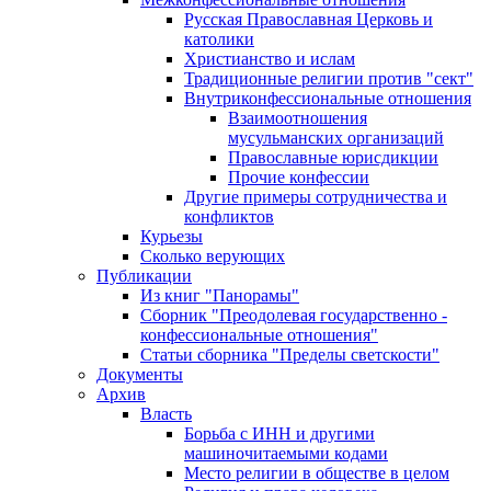
Русская Православная Церковь и
католики
Христианство и ислам
Традиционные религии против "сект"
Внутриконфессиональные отношения
Взаимоотношения
мусульманских организаций
Православные юрисдикции
Прочие конфессии
Другие примеры сотрудничества и
конфликтов
Курьезы
Сколько верующих
Публикации
Из книг "Панорамы"
Сборник "Преодолевая государственно -
конфессиональные отношения"
Статьи сборника "Пределы светскости"
Документы
Архив
Власть
Борьба с ИНН и другими
машиночитаемыми кодами
Место религии в обществе в целом