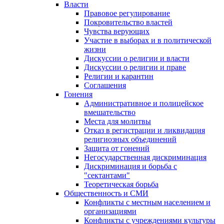
Власти
Правовое регулирование
Покровительство властей
Чувства верующих
Участие в выборах и в политической
жизни
Дискуссии о религии и власти
Дискуссии о религии и праве
Религии и карантин
Соглашения
Гонения
Административное и полицейское
вмешательство
Места для молитвы
Отказ в регистрации и ликвидация
религиозных объединений
Защита от гонений
Негосударственная дискриминация
Дискриминация и борьба с
"сектантами"
Теоретическая борьба
Общественность и СМИ
Конфликты с местным населением и
организациями
Конфликты с учреждениями культуры