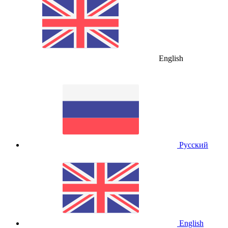
English
Русский
English