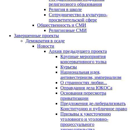
религиозного образования
Религия в школе
Сотрудничество в культурно-
просветительской сфере
Общественность и СМИ
Религиозные СМИ
Завершенные проекты
Демократия в осаде
Новости
Архив предыдущего проекта
Крупные мероприятия
консервативного толка
Курьезы
Национальная идея,
антивестернизм, империализм
О странностях любви...
Оправдания дела ЮКОСа
Основания пересмотра
приватизации
Предложения де-либерализовать
Конституцию и публичное право
Призывы к ужесточению
уголовного и уголовно-
процессуального
законодательства