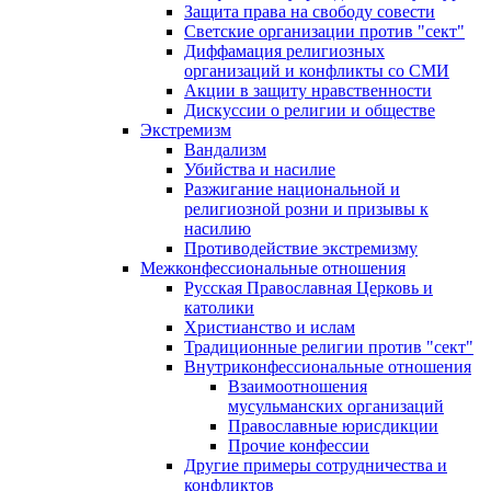
Защита права на свободу совести
Светские организации против "сект"
Диффамация религиозных
организаций и конфликты со СМИ
Акции в защиту нравственности
Дискуссии о религии и обществе
Экстремизм
Вандализм
Убийства и насилие
Разжигание национальной и
религиозной розни и призывы к
насилию
Противодействие экстремизму
Межконфессиональные отношения
Русская Православная Церковь и
католики
Христианство и ислам
Традиционные религии против "сект"
Внутриконфессиональные отношения
Взаимоотношения
мусульманских организаций
Православные юрисдикции
Прочие конфессии
Другие примеры сотрудничества и
конфликтов