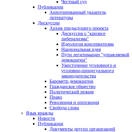
Честный суд
Публикации
Аннотированный указатель
литературы
Дискуссии
Архив предыдущего проекта
Дискуссия о "кризисе
либерализма"
Идеология консерватизма
Национальная идея
Пути легитимации "управляемой
демократии"
Ужесточение уголовного и
уголовно-процесуального
законодательства
Барометр демократии
Гражданское общество
Политический режим
Право
Революция и оппозиция
Свобода слова
Язык вражды
Новости
Публикации
Документы других организаций