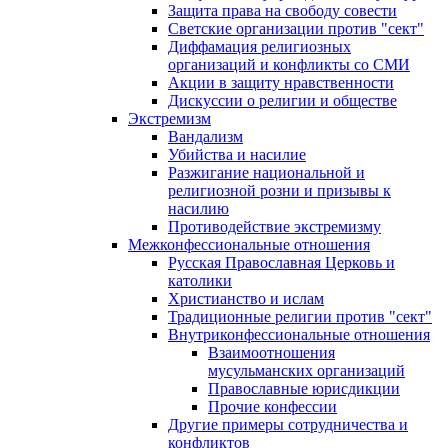
Защита права на свободу совести
Светские организации против "сект"
Диффамация религиозных
организаций и конфликты со СМИ
Акции в защиту нравственности
Дискуссии о религии и обществе
Экстремизм
Вандализм
Убийства и насилие
Разжигание национальной и
религиозной розни и призывы к
насилию
Противодействие экстремизму
Межконфессиональные отношения
Русская Православная Церковь и
католики
Христианство и ислам
Традиционные религии против "сект"
Внутриконфессиональные отношения
Взаимоотношения
мусульманских организаций
Православные юрисдикции
Прочие конфессии
Другие примеры сотрудничества и
конфликтов