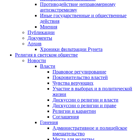
Противодействие неправомерному
антиэкстремизму
Иные государственные и общественные
действия
Мнения
Публикации
Документы
Архив
Хроники фильтрации Рунета
Религия в светском обществе
Новости
Власти
Правовое регулирование
Покровительство властей
Чувства верующих
Участие в выборах и в политической
жизни
Дискуссии о религии и власти
Дискуссии о религии и праве
Религии и карантин
Соглашения
Гонения
Административное и полицейское
вмешательство
Места для молитвы