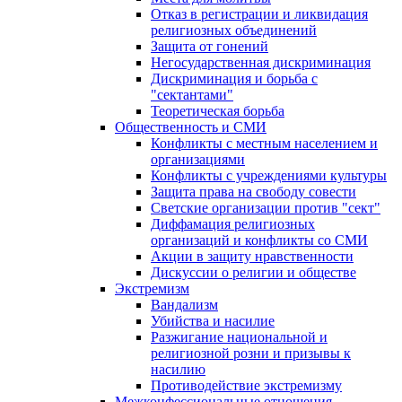
Отказ в регистрации и ликвидация
религиозных объединений
Защита от гонений
Негосударственная дискриминация
Дискриминация и борьба с
"сектантами"
Теоретическая борьба
Общественность и СМИ
Конфликты с местным населением и
организациями
Конфликты с учреждениями культуры
Защита права на свободу совести
Светские организации против "сект"
Диффамация религиозных
организаций и конфликты со СМИ
Акции в защиту нравственности
Дискуссии о религии и обществе
Экстремизм
Вандализм
Убийства и насилие
Разжигание национальной и
религиозной розни и призывы к
насилию
Противодействие экстремизму
Межконфессиональные отношения