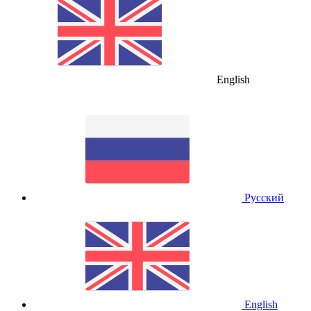
English
Русский
English