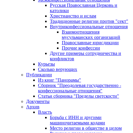
Русская Православная Церковь и
католики
Христианство и ислам
Традиционные религии против "сект"
Внутриконфессиональные отношения
Взаимоотношения
мусульманских организаций
Православные юрисдикции
Прочие конфессии
Другие примеры сотрудничества и
конфликтов
Курьезы
Сколько верующих
Публикации
Из книг "Панорамы"
Сборник "Преодолевая государственно -
конфессиональные отношения"
Статьи сборника "Пределы светскости"
Документы
Архив
Власть
Борьба с ИНН и другими
машиночитаемыми кодами
Место религии в обществе в целом