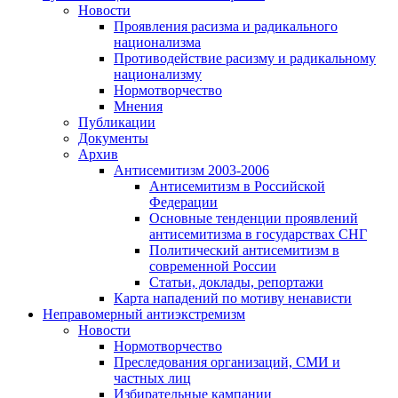
Новости
Проявления расизма и радикального
национализма
Противодействие расизму и радикальному
национализму
Нормотворчество
Мнения
Публикации
Документы
Архив
Антисемитизм 2003-2006
Антисемитизм в Российской
Федерации
Основные тенденции проявлений
антисемитизма в государствах СНГ
Политический антисемитизм в
современной России
Статьи, доклады, репортажи
Карта нападений по мотиву ненависти
Неправомерный антиэкстремизм
Новости
Нормотворчество
Преследования организаций, СМИ и
частных лиц
Избирательные кампании