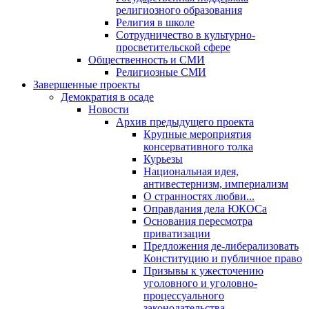
религиозного образования
Религия в школе
Сотрудничество в культурно-
просветительской сфере
Общественность и СМИ
Религиозные СМИ
Завершенные проекты
Демократия в осаде
Новости
Архив предыдущего проекта
Крупные мероприятия
консервативного толка
Курьезы
Национальная идея,
антивестернизм, империализм
О странностях любви...
Оправдания дела ЮКОСа
Основания пересмотра
приватизации
Предложения де-либерализовать
Конституцию и публичное право
Призывы к ужесточению
уголовного и уголовно-
процессуального
законодательства