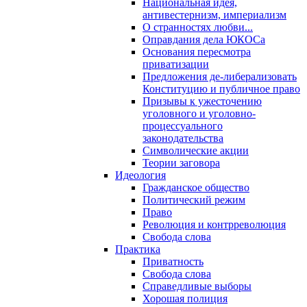
Национальная идея,
антивестернизм, империализм
О странностях любви...
Оправдания дела ЮКОСа
Основания пересмотра
приватизации
Предложения де-либерализовать
Конституцию и публичное право
Призывы к ужесточению
уголовного и уголовно-
процессуального
законодательства
Символические акции
Теории заговора
Идеология
Гражданское общество
Политический режим
Право
Революция и контрреволюция
Свобода слова
Практика
Приватность
Свобода слова
Справедливые выборы
Хорошая полиция