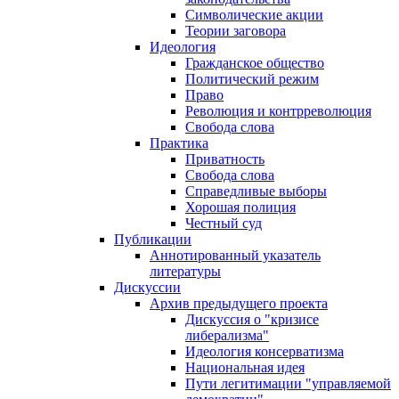
Символические акции
Теории заговора
Идеология
Гражданское общество
Политический режим
Право
Революция и контрреволюция
Свобода слова
Практика
Приватность
Свобода слова
Справедливые выборы
Хорошая полиция
Честный суд
Публикации
Аннотированный указатель
литературы
Дискуссии
Архив предыдущего проекта
Дискуссия о "кризисе
либерализма"
Идеология консерватизма
Национальная идея
Пути легитимации "управляемой