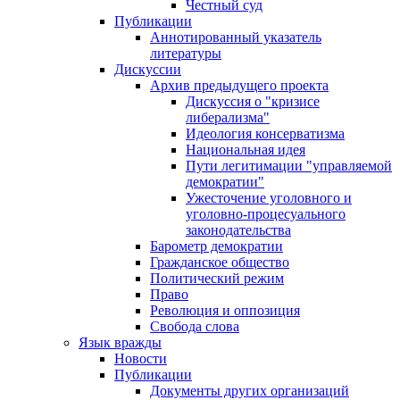
Честный суд
Публикации
Аннотированный указатель
литературы
Дискуссии
Архив предыдущего проекта
Дискуссия о "кризисе
либерализма"
Идеология консерватизма
Национальная идея
Пути легитимации "управляемой
демократии"
Ужесточение уголовного и
уголовно-процесуального
законодательства
Барометр демократии
Гражданское общество
Политический режим
Право
Революция и оппозиция
Свобода слова
Язык вражды
Новости
Публикации
Документы других организаций