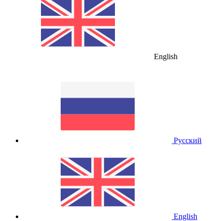
English
Русский
English