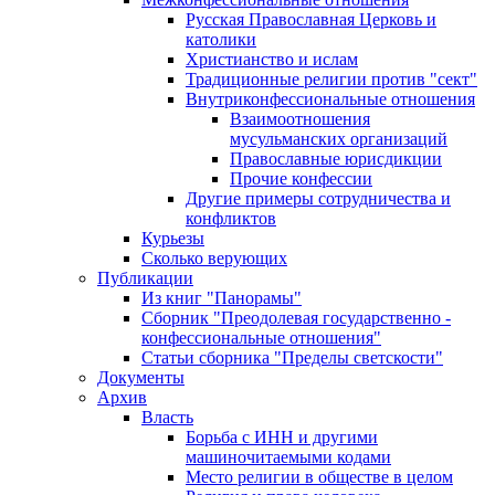
Русская Православная Церковь и
католики
Христианство и ислам
Традиционные религии против "сект"
Внутриконфессиональные отношения
Взаимоотношения
мусульманских организаций
Православные юрисдикции
Прочие конфессии
Другие примеры сотрудничества и
конфликтов
Курьезы
Сколько верующих
Публикации
Из книг "Панорамы"
Сборник "Преодолевая государственно -
конфессиональные отношения"
Статьи сборника "Пределы светскости"
Документы
Архив
Власть
Борьба с ИНН и другими
машиночитаемыми кодами
Место религии в обществе в целом