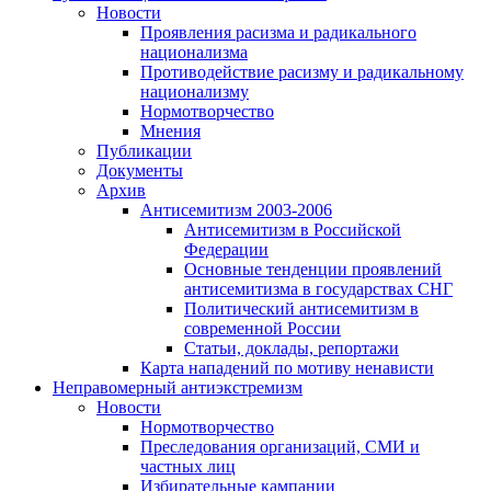
Новости
Проявления расизма и радикального
национализма
Противодействие расизму и радикальному
национализму
Нормотворчество
Мнения
Публикации
Документы
Архив
Антисемитизм 2003-2006
Антисемитизм в Российской
Федерации
Основные тенденции проявлений
антисемитизма в государствах СНГ
Политический антисемитизм в
современной России
Статьи, доклады, репортажи
Карта нападений по мотиву ненависти
Неправомерный антиэкстремизм
Новости
Нормотворчество
Преследования организаций, СМИ и
частных лиц
Избирательные кампании