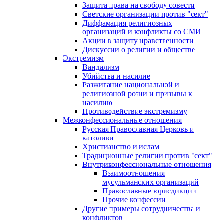
Защита права на свободу совести
Светские организации против "сект"
Диффамация религиозных
организаций и конфликты со СМИ
Акции в защиту нравственности
Дискуссии о религии и обществе
Экстремизм
Вандализм
Убийства и насилие
Разжигание национальной и
религиозной розни и призывы к
насилию
Противодействие экстремизму
Межконфессиональные отношения
Русская Православная Церковь и
католики
Христианство и ислам
Традиционные религии против "сект"
Внутриконфессиональные отношения
Взаимоотношения
мусульманских организаций
Православные юрисдикции
Прочие конфессии
Другие примеры сотрудничества и
конфликтов