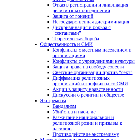
Отказ в регистрации и ликвидация
религиозных объединений
Защита от гонений
Негосударственная дискриминация
Дискриминация и борьба с
"сектантами"
Теоретическая борьба
Общественность и СМИ
Конфликты с местным населением и
организациями
Конфликты с учреждениями культуры
Защита права на свободу совести
Светские организации против "сект"
Диффамация религиозных
организаций и конфликты со СМИ
Акции в защиту нравственности
Дискуссии о религии и обществе
Экстремизм
Вандализм
Убийства и насилие
Разжигание национальной и
религиозной розни и призывы к
насилию
Противодействие экстремизму
Межконфессиональные отношения