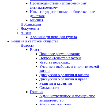
Противодействие неправомерному
антиэкстремизму
Иные государственные и общественные
действия
Мнения
Публикации
Документы
Архив
Хроники фильтрации Рунета
Религия в светском обществе
Новости
Власти
Правовое регулирование
Покровительство властей
Чувства верующих
Участие в выборах и в политической
жизни
Дискуссии о религии и власти
Дискуссии о религии и праве
Религии и карантин
Соглашения
Гонения
Административное и полицейское
вмешательство
Места для молитвы