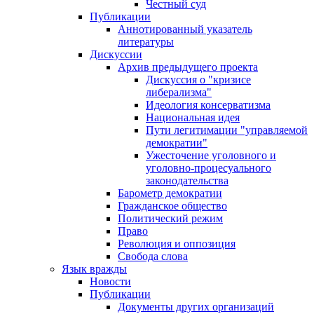
Честный суд
Публикации
Аннотированный указатель
литературы
Дискуссии
Архив предыдущего проекта
Дискуссия о "кризисе
либерализма"
Идеология консерватизма
Национальная идея
Пути легитимации "управляемой
демократии"
Ужесточение уголовного и
уголовно-процесуального
законодательства
Барометр демократии
Гражданское общество
Политический режим
Право
Революция и оппозиция
Свобода слова
Язык вражды
Новости
Публикации
Документы других организаций