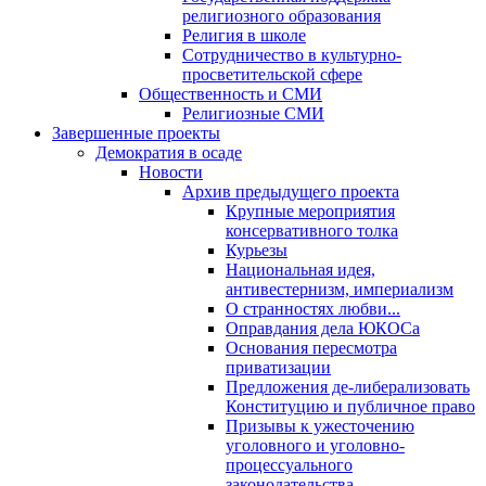
религиозного образования
Религия в школе
Сотрудничество в культурно-
просветительской сфере
Общественность и СМИ
Религиозные СМИ
Завершенные проекты
Демократия в осаде
Новости
Архив предыдущего проекта
Крупные мероприятия
консервативного толка
Курьезы
Национальная идея,
антивестернизм, империализм
О странностях любви...
Оправдания дела ЮКОСа
Основания пересмотра
приватизации
Предложения де-либерализовать
Конституцию и публичное право
Призывы к ужесточению
уголовного и уголовно-
процессуального
законодательства