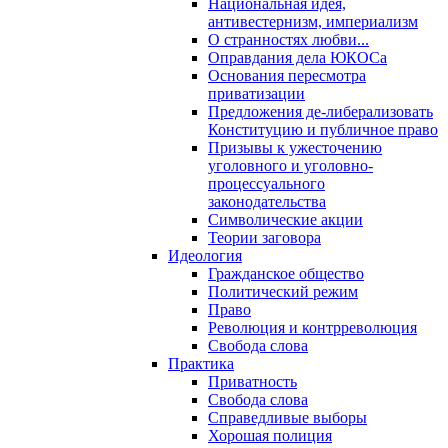
Национальная идея,
антивестернизм, империализм
О странностях любви...
Оправдания дела ЮКОСа
Основания пересмотра
приватизации
Предложения де-либерализовать
Конституцию и публичное право
Призывы к ужесточению
уголовного и уголовно-
процессуального
законодательства
Символические акции
Теории заговора
Идеология
Гражданское общество
Политический режим
Право
Революция и контрреволюция
Свобода слова
Практика
Приватность
Свобода слова
Справедливые выборы
Хорошая полиция