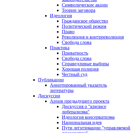
Символические акции
Теории заговора
Идеология
Гражданское общество
Политический режим
Право
Революция и контрреволюция
Свобода слова
Практика
Приватность
Свобода слова
Справедливые выборы
Хорошая полиция
Честный суд
Публикации
Аннотированный указатель
литературы
Дискуссии
Архив предыдущего проекта
Дискуссия о "кризисе
либерализма"
Идеология консерватизма
Национальная идея
Пути легитимации "управляемой