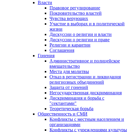
Власти
Правовое регулирование
Покровительство властей
Чувства верующих
Участие в выборах и в политической
жизни
Дискуссии о религии и власти
Дискуссии о религии и праве
Религии и карантин
Соглашения
Гонения
Административное и полицейское
вмешательство
Места для молитвы
Отказ в регистрации и ликвидация
религиозных объединений
Защита от гонений
Негосударственная дискриминация
Дискриминация и борьба с
"сектантами"
Теоретическая борьба
Общественность и СМИ
Конфликты с местным населением и
организациями
Конфликты с учреждениями культуры