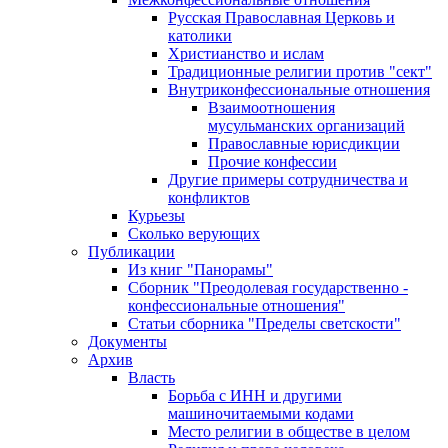
Русская Православная Церковь и
католики
Христианство и ислам
Традиционные религии против "сект"
Внутриконфессиональные отношения
Взаимоотношения
мусульманских организаций
Православные юрисдикции
Прочие конфессии
Другие примеры сотрудничества и
конфликтов
Курьезы
Сколько верующих
Публикации
Из книг "Панорамы"
Сборник "Преодолевая государственно -
конфессиональные отношения"
Статьи сборника "Пределы светскости"
Документы
Архив
Власть
Борьба с ИНН и другими
машиночитаемыми кодами
Место религии в обществе в целом