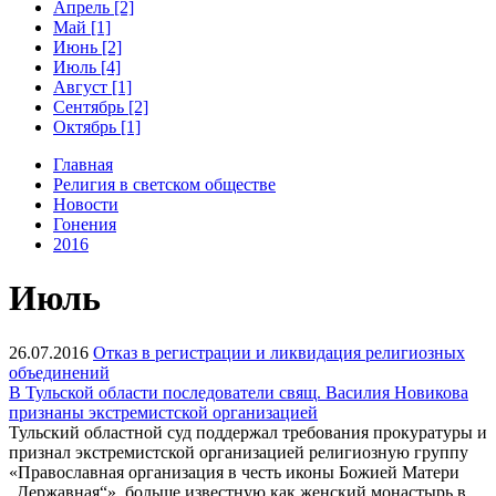
Апрель [2]
Май [1]
Июнь [2]
Июль [4]
Август [1]
Сентябрь [2]
Октябрь [1]
Главная
Религия в светском обществе
Новости
Гонения
2016
Июль
26.07.2016
Отказ в регистрации и ликвидация религиозных
объединений
В Тульской области последователи свящ. Василия Новикова
признаны экстремистской организацией
Тульский областной суд поддержал требования прокуратуры и
признал экстремистской организацией религиозную группу
«Православная организация в честь иконы Божией Матери
„Державная“», больше известную как женский монастырь в