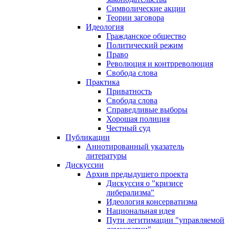
Символические акции
Теории заговора
Идеология
Гражданское общество
Политический режим
Право
Революция и контрреволюция
Свобода слова
Практика
Приватность
Свобода слова
Справедливые выборы
Хорошая полиция
Честный суд
Публикации
Аннотированный указатель
литературы
Дискуссии
Архив предыдущего проекта
Дискуссия о "кризисе
либерализма"
Идеология консерватизма
Национальная идея
Пути легитимации "управляемой