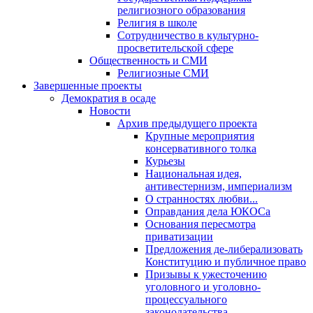
религиозного образования
Религия в школе
Сотрудничество в культурно-
просветительской сфере
Общественность и СМИ
Религиозные СМИ
Завершенные проекты
Демократия в осаде
Новости
Архив предыдущего проекта
Крупные мероприятия
консервативного толка
Курьезы
Национальная идея,
антивестернизм, империализм
О странностях любви...
Оправдания дела ЮКОСа
Основания пересмотра
приватизации
Предложения де-либерализовать
Конституцию и публичное право
Призывы к ужесточению
уголовного и уголовно-
процессуального
законодательства