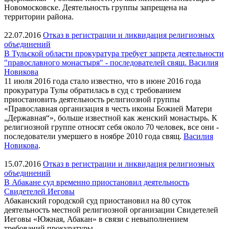
Новомосковске. Деятельность группы запрещена на
территории района.
22.07.2016
Отказ в регистрации и ликвидация религиозных
объединений
В Тульской области прокуратура требует запрета деятельности
"православного монастыря" - последователей свящ. Василия
Новикова
11 июля 2016 года стало известно, что в июне 2016 года
прокуратура Тулы обратилась в суд с требованием
приостановить деятельность религиозной группы
«Православная организация в честь иконы Божией Матери
„Державная“», больше известной как женский монастырь. К
религиозной группе относят себя около 70 человек, все они -
последователи умершего в ноябре 2010 года свящ.
Василия
Новикова
.
15.07.2016
Отказ в регистрации и ликвидация религиозных
объединений
В Абакане суд временно приостановил деятельность
Свидетелей Иеговы
Абаканский городской суд приостановил на 80 суток
деятельность местной религиозной организации Свидетелей
Иеговы «Южная, Абакан» в связи с невыполнением
требований прокуратуры.