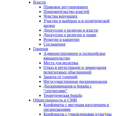
Власти
Правовое регулирование
Покровительство властей
Чувства верующих
Участие в выборах и в политической
жизни
Дискуссии о религии и власти
Дискуссии о религии и праве
Религии и карантин
Соглашения
Гонения
Административное и полицейское
вмешательство
Места для молитвы
Отказ в регистрации и ликвидация
религиозных объединений
Защита от гонений
Негосударственная дискриминация
Дискриминация и борьба с
"сектантами"
Теоретическая борьба
Общественность и СМИ
Конфликты с местным населением и
организациями
Конфликты с учреждениями культуры