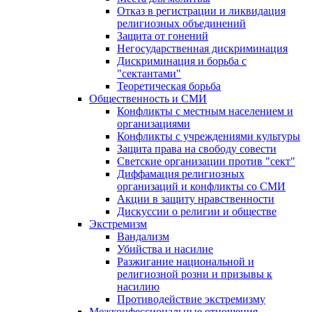
Отказ в регистрации и ликвидация
религиозных объединений
Защита от гонений
Негосударственная дискриминация
Дискриминация и борьба с
"сектантами"
Теоретическая борьба
Общественность и СМИ
Конфликты с местным населением и
организациями
Конфликты с учреждениями культуры
Защита права на свободу совести
Светские организации против "сект"
Диффамация религиозных
организаций и конфликты со СМИ
Акции в защиту нравственности
Дискуссии о религии и обществе
Экстремизм
Вандализм
Убийства и насилие
Разжигание национальной и
религиозной розни и призывы к
насилию
Противодействие экстремизму
Межконфессиональные отношения