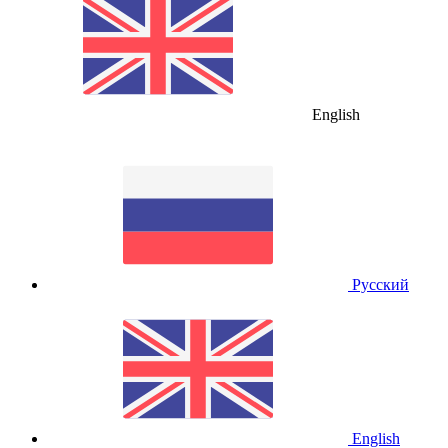
English
Русский
English