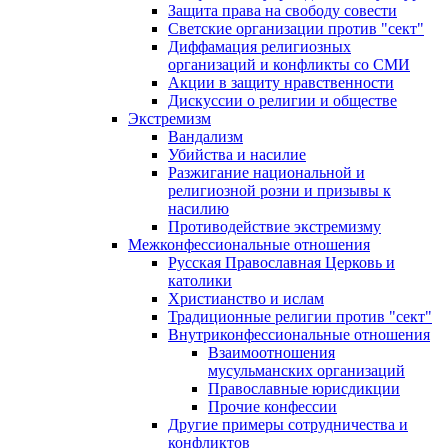
Защита права на свободу совести
Светские организации против "сект"
Диффамация религиозных
организаций и конфликты со СМИ
Акции в защиту нравственности
Дискуссии о религии и обществе
Экстремизм
Вандализм
Убийства и насилие
Разжигание национальной и
религиозной розни и призывы к
насилию
Противодействие экстремизму
Межконфессиональные отношения
Русская Православная Церковь и
католики
Христианство и ислам
Традиционные религии против "сект"
Внутриконфессиональные отношения
Взаимоотношения
мусульманских организаций
Православные юрисдикции
Прочие конфессии
Другие примеры сотрудничества и
конфликтов