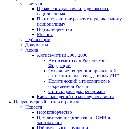
Новости
Проявления расизма и радикального
национализма
Противодействие расизму и радикальному
национализму
Нормотворчество
Мнения
Публикации
Документы
Архив
Антисемитизм 2003-2006
Антисемитизм в Российской
Федерации
Основные тенденции проявлений
антисемитизма в государствах СНГ
Политический антисемитизм в
современной России
Статьи, доклады, репортажи
Карта нападений по мотиву ненависти
Неправомерный антиэкстремизм
Новости
Нормотворчество
Преследования организаций, СМИ и
частных лиц
Избирательные кампании