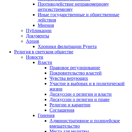
Противодействие неправомерному
антиэкстремизму
Иные государственные и общественные
действия
Мнения
Публикации
Документы
Архив
Хроники фильтрации Рунета
Религия в светском обществе
Новости
Власти
Правовое регулирование
Покровительство властей
Чувства верующих
Участие в выборах и в политической
жизни
Дискуссии о религии и власти
Дискуссии о религии и праве
Религии и карантин
Соглашения
Гонения
Административное и полицейское
вмешательство
Места для молитвы