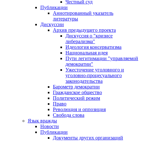
Честный суд
Публикации
Аннотированный указатель
литературы
Дискуссии
Архив предыдущего проекта
Дискуссия о "кризисе
либерализма"
Идеология консерватизма
Национальная идея
Пути легитимации "управляемой
демократии"
Ужесточение уголовного и
уголовно-процесуального
законодательства
Барометр демократии
Гражданское общество
Политический режим
Право
Революция и оппозиция
Свобода слова
Язык вражды
Новости
Публикации
Документы других организаций