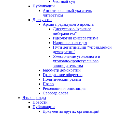
Честный суд
Публикации
Аннотированный указатель
литературы
Дискуссии
Архив предыдущего проекта
Дискуссия о "кризисе
либерализма"
Идеология консерватизма
Национальная идея
Пути легитимации "управляемой
демократии"
Ужесточение уголовного и
уголовно-процесуального
законодательства
Барометр демократии
Гражданское общество
Политический режим
Право
Революция и оппозиция
Свобода слова
Язык вражды
Новости
Публикации
Документы других организаций