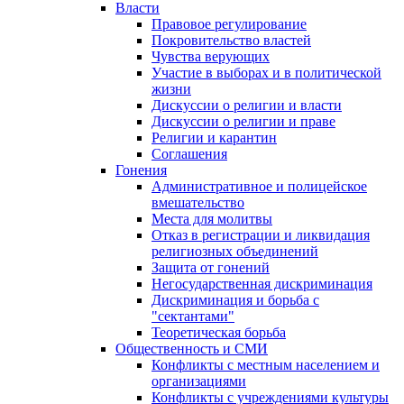
Власти
Правовое регулирование
Покровительство властей
Чувства верующих
Участие в выборах и в политической
жизни
Дискуссии о религии и власти
Дискуссии о религии и праве
Религии и карантин
Соглашения
Гонения
Административное и полицейское
вмешательство
Места для молитвы
Отказ в регистрации и ликвидация
религиозных объединений
Защита от гонений
Негосударственная дискриминация
Дискриминация и борьба с
"сектантами"
Теоретическая борьба
Общественность и СМИ
Конфликты с местным населением и
организациями
Конфликты с учреждениями культуры