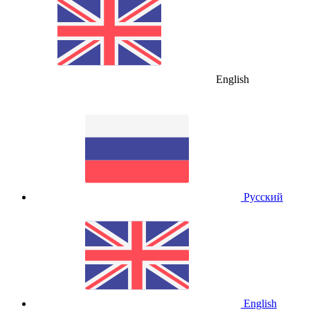
English
Русский
English