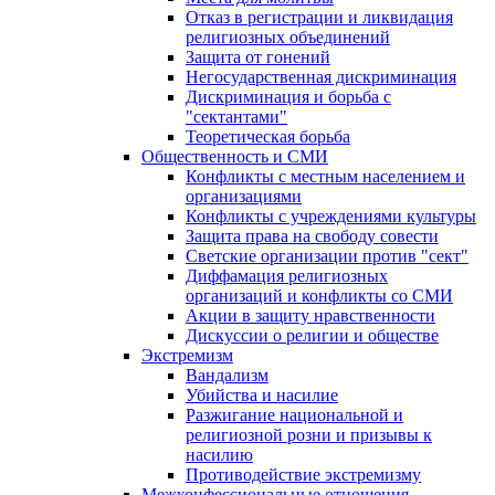
Отказ в регистрации и ликвидация
религиозных объединений
Защита от гонений
Негосударственная дискриминация
Дискриминация и борьба с
"сектантами"
Теоретическая борьба
Общественность и СМИ
Конфликты с местным населением и
организациями
Конфликты с учреждениями культуры
Защита права на свободу совести
Светские организации против "сект"
Диффамация религиозных
организаций и конфликты со СМИ
Акции в защиту нравственности
Дискуссии о религии и обществе
Экстремизм
Вандализм
Убийства и насилие
Разжигание национальной и
религиозной розни и призывы к
насилию
Противодействие экстремизму
Межконфессиональные отношения