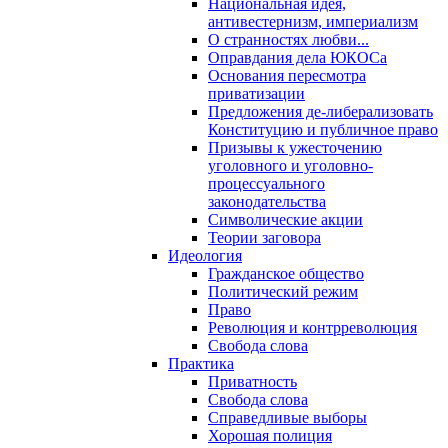
Национальная идея,
антивестернизм, империализм
О странностях любви...
Оправдания дела ЮКОСа
Основания пересмотра
приватизации
Предложения де-либерализовать
Конституцию и публичное право
Призывы к ужесточению
уголовного и уголовно-
процессуального
законодательства
Символические акции
Теории заговора
Идеология
Гражданское общество
Политический режим
Право
Революция и контрреволюция
Свобода слова
Практика
Приватность
Свобода слова
Справедливые выборы
Хорошая полиция