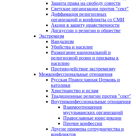
Защита права на свободу совести
Светские организации против "сект"
Диффамация религиозных
организаций и конфликты со СМИ
Акции в защиту нравственности
Дискуссии о религии и обществе
Экстремизм
Вандализм
Убийства и насилие
Разжигание национальной и
религиозной розни и призывы к
насилию
Противодействие экстремизму
Межконфессиональные отношения
Русская Православная Церковь и
католики
Христианство и ислам
Традиционные религии против "сект"
Внутриконфессиональные отношения
Взаимоотношения
мусульманских организаций
Православные юрисдикции
Прочие конфессии
Другие примеры сотрудничества и
конфликтов