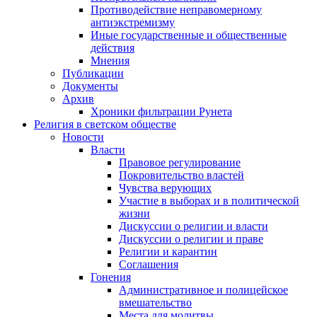
Противодействие неправомерному
антиэкстремизму
Иные государственные и общественные
действия
Мнения
Публикации
Документы
Архив
Хроники фильтрации Рунета
Религия в светском обществе
Новости
Власти
Правовое регулирование
Покровительство властей
Чувства верующих
Участие в выборах и в политической
жизни
Дискуссии о религии и власти
Дискуссии о религии и праве
Религии и карантин
Соглашения
Гонения
Административное и полицейское
вмешательство
Места для молитвы