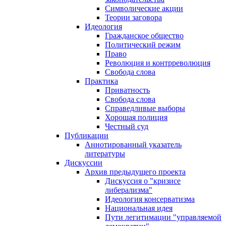
Символические акции
Теории заговора
Идеология
Гражданское общество
Политический режим
Право
Революция и контрреволюция
Свобода слова
Практика
Приватность
Свобода слова
Справедливые выборы
Хорошая полиция
Честный суд
Публикации
Аннотированный указатель
литературы
Дискуссии
Архив предыдущего проекта
Дискуссия о "кризисе
либерализма"
Идеология консерватизма
Национальная идея
Пути легитимации "управляемой