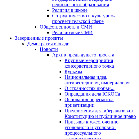
религиозного образования
Религия в школе
Сотрудничество в культурно-
просветительской сфере
Общественность и СМИ
Религиозные СМИ
Завершенные проекты
Демократия в осаде
Новости
Архив предыдущего проекта
Крупные мероприятия
консервативного толка
Курьезы
Национальная идея,
антивестернизм, империализм
О странностях любви...
Оправдания дела ЮКОСа
Основания пересмотра
приватизации
Предложения де-либерализовать
Конституцию и публичное право
Призывы к ужесточению
уголовного и уголовно-
процессуального
законодательства