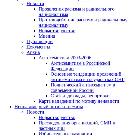
Новости
Проявления расизма и радикального
национализма
Противодействие расизму и радикальному
национализму
Нормотворчество
Мнения
Публикации
Документы
Архив
Антисемитизм 2003-2006
Антисемитизм в Российской
Федерации
Основные тенденции проявлений
антисемитизма в государствах СНГ
Политический антисемитизм в
современной России
Статьи, доклады, репортажи
Карта нападений по мотиву ненависти
Неправомерный антиэкстремизм
Новости
Нормотворчество
Преследования организаций, СМИ и
частных лиц
Избирательные кампании