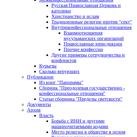
Русская Православная Церковь и
католики
Христианство и ислам
Традиционные религии против "сект"
Внутриконфессиональные отношения
Взаимоотношения
мусульманских организаций
Православные юрисдикции
Прочие конфессии
Другие примеры сотрудничества и
конфликтов
Курьезы
Сколько верующих
Публикации
Из книг "Панорамы"
Сборник "Преодолевая государственно -
конфессиональные отношения"
Статьи сборника "Пределы светскости"
Документы
Архив
Власть
Борьба с ИНН и другими
машиночитаемыми кодами
Место религии в обществе в целом