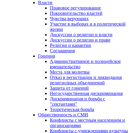
Власти
Правовое регулирование
Покровительство властей
Чувства верующих
Участие в выборах и в политической
жизни
Дискуссии о религии и власти
Дискуссии о религии и праве
Религии и карантин
Соглашения
Гонения
Административное и полицейское
вмешательство
Места для молитвы
Отказ в регистрации и ликвидация
религиозных объединений
Защита от гонений
Негосударственная дискриминация
Дискриминация и борьба с
"сектантами"
Теоретическая борьба
Общественность и СМИ
Конфликты с местным населением и
организациями
Конфликты с учреждениями культуры