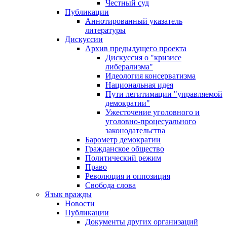
Честный суд
Публикации
Аннотированный указатель
литературы
Дискуссии
Архив предыдущего проекта
Дискуссия о "кризисе
либерализма"
Идеология консерватизма
Национальная идея
Пути легитимации "управляемой
демократии"
Ужесточение уголовного и
уголовно-процесуального
законодательства
Барометр демократии
Гражданское общество
Политический режим
Право
Революция и оппозиция
Свобода слова
Язык вражды
Новости
Публикации
Документы других организаций