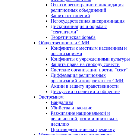
Отказ в регистрации и ликвидация
религиозных объединений
Защита от гонений
Негосударственная дискриминация
Дискриминация и борьба с
"сектантами"
Теоретическая борьба
Общественность и СМИ
Конфликты с местным населением и
организациями
Конфликты с учреждениями культуры
Защита права на свободу совести
Светские организации против "сект"
Диффамация религиозных
организаций и конфликты со СМИ
Акции в защиту нравственности
Дискуссии о религии и обществе
Экстремизм
Вандализм
Убийства и насилие
Разжигание национальной и
религиозной розни и призывы к
насилию
Противодействие экстремизму
Межконфессиональные отношения