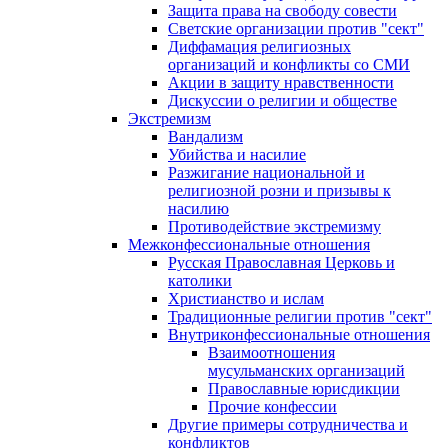
Защита права на свободу совести
Светские организации против "сект"
Диффамация религиозных
организаций и конфликты со СМИ
Акции в защиту нравственности
Дискуссии о религии и обществе
Экстремизм
Вандализм
Убийства и насилие
Разжигание национальной и
религиозной розни и призывы к
насилию
Противодействие экстремизму
Межконфессиональные отношения
Русская Православная Церковь и
католики
Христианство и ислам
Традиционные религии против "сект"
Внутриконфессиональные отношения
Взаимоотношения
мусульманских организаций
Православные юрисдикции
Прочие конфессии
Другие примеры сотрудничества и
конфликтов