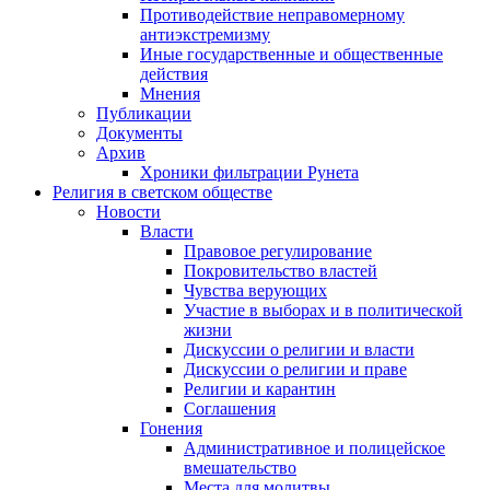
Противодействие неправомерному
антиэкстремизму
Иные государственные и общественные
действия
Мнения
Публикации
Документы
Архив
Хроники фильтрации Рунета
Религия в светском обществе
Новости
Власти
Правовое регулирование
Покровительство властей
Чувства верующих
Участие в выборах и в политической
жизни
Дискуссии о религии и власти
Дискуссии о религии и праве
Религии и карантин
Соглашения
Гонения
Административное и полицейское
вмешательство
Места для молитвы