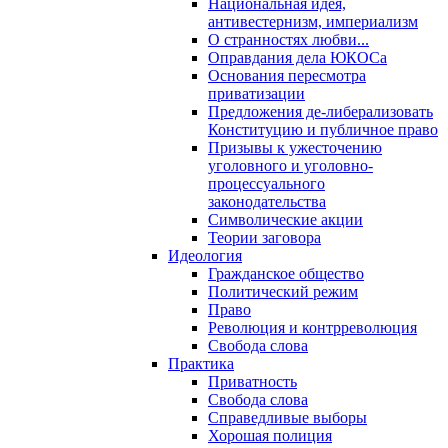
Национальная идея,
антивестернизм, империализм
О странностях любви...
Оправдания дела ЮКОСа
Основания пересмотра
приватизации
Предложения де-либерализовать
Конституцию и публичное право
Призывы к ужесточению
уголовного и уголовно-
процессуального
законодательства
Символические акции
Теории заговора
Идеология
Гражданское общество
Политический режим
Право
Революция и контрреволюция
Свобода слова
Практика
Приватность
Свобода слова
Справедливые выборы
Хорошая полиция