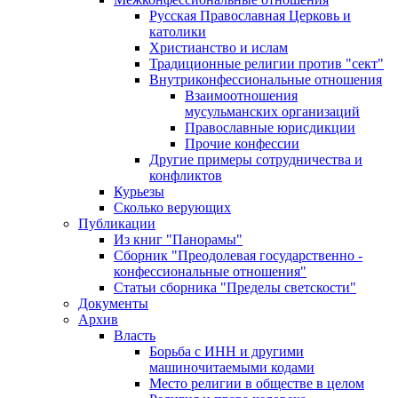
Русская Православная Церковь и
католики
Христианство и ислам
Традиционные религии против "сект"
Внутриконфессиональные отношения
Взаимоотношения
мусульманских организаций
Православные юрисдикции
Прочие конфессии
Другие примеры сотрудничества и
конфликтов
Курьезы
Сколько верующих
Публикации
Из книг "Панорамы"
Сборник "Преодолевая государственно -
конфессиональные отношения"
Статьи сборника "Пределы светскости"
Документы
Архив
Власть
Борьба с ИНН и другими
машиночитаемыми кодами
Место религии в обществе в целом