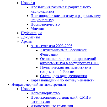
Новости
Проявления расизма и радикального
национализма
Противодействие расизму и радикальному
национализму
Нормотворчество
Мнения
Публикации
Документы
Архив
Антисемитизм 2003-2006
Антисемитизм в Российской
Федерации
Основные тенденции проявлений
антисемитизма в государствах СНГ
Политический антисемитизм в
современной России
Статьи, доклады, репортажи
Карта нападений по мотиву ненависти
Неправомерный антиэкстремизм
Новости
Нормотворчество
Преследования организаций, СМИ и
частных лиц
Избирательные кампании