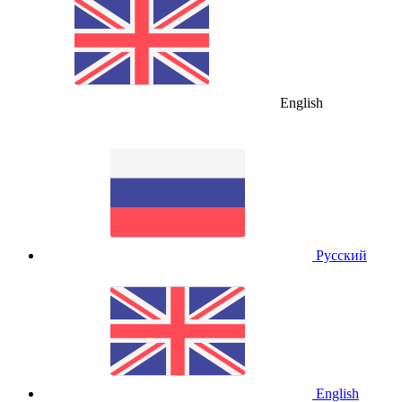
English
Русский
English