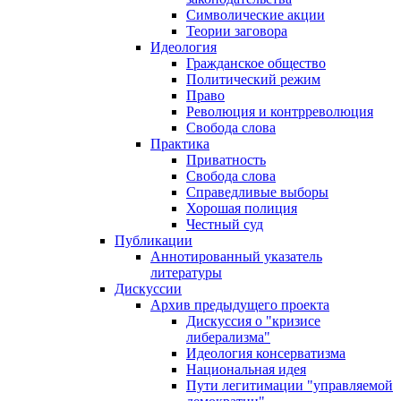
Символические акции
Теории заговора
Идеология
Гражданское общество
Политический режим
Право
Революция и контрреволюция
Свобода слова
Практика
Приватность
Свобода слова
Справедливые выборы
Хорошая полиция
Честный суд
Публикации
Аннотированный указатель
литературы
Дискуссии
Архив предыдущего проекта
Дискуссия о "кризисе
либерализма"
Идеология консерватизма
Национальная идея
Пути легитимации "управляемой