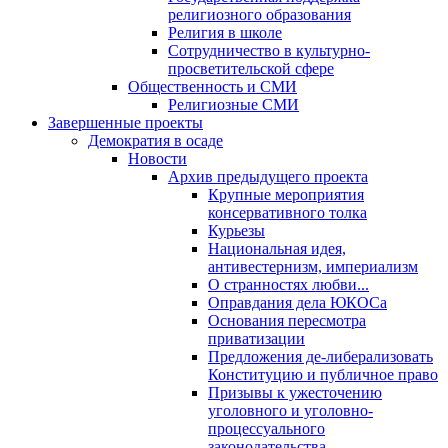
религиозного образования
Религия в школе
Сотрудничество в культурно-
просветительской сфере
Общественность и СМИ
Религиозные СМИ
Завершенные проекты
Демократия в осаде
Новости
Архив предыдущего проекта
Крупные мероприятия
консервативного толка
Курьезы
Национальная идея,
антивестернизм, империализм
О странностях любви...
Оправдания дела ЮКОСа
Основания пересмотра
приватизации
Предложения де-либерализовать
Конституцию и публичное право
Призывы к ужесточению
уголовного и уголовно-
процессуального
законодательства