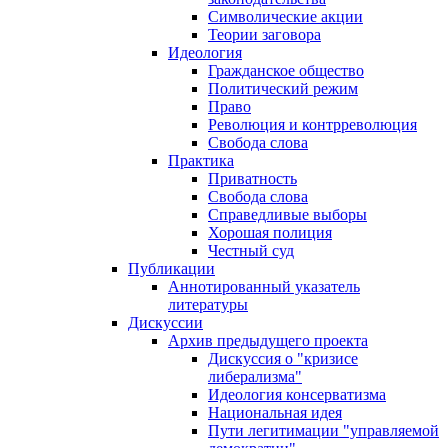
Символические акции
Теории заговора
Идеология
Гражданское общество
Политический режим
Право
Революция и контрреволюция
Свобода слова
Практика
Приватность
Свобода слова
Справедливые выборы
Хорошая полиция
Честный суд
Публикации
Аннотированный указатель
литературы
Дискуссии
Архив предыдущего проекта
Дискуссия о "кризисе
либерализма"
Идеология консерватизма
Национальная идея
Пути легитимации "управляемой