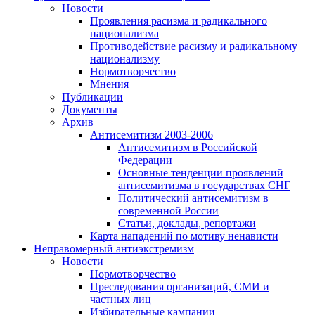
Новости
Проявления расизма и радикального
национализма
Противодействие расизму и радикальному
национализму
Нормотворчество
Мнения
Публикации
Документы
Архив
Антисемитизм 2003-2006
Антисемитизм в Российской
Федерации
Основные тенденции проявлений
антисемитизма в государствах СНГ
Политический антисемитизм в
современной России
Статьи, доклады, репортажи
Карта нападений по мотиву ненависти
Неправомерный антиэкстремизм
Новости
Нормотворчество
Преследования организаций, СМИ и
частных лиц
Избирательные кампании