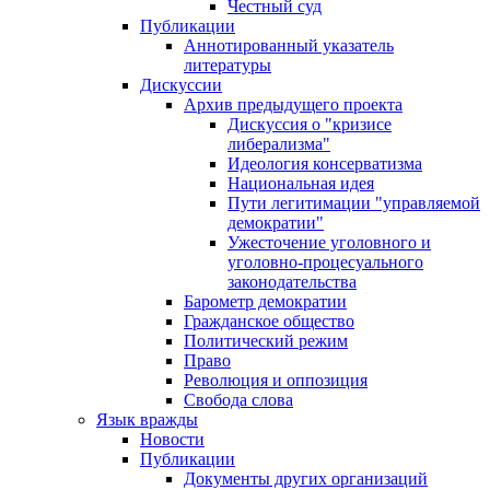
Честный суд
Публикации
Аннотированный указатель
литературы
Дискуссии
Архив предыдущего проекта
Дискуссия о "кризисе
либерализма"
Идеология консерватизма
Национальная идея
Пути легитимации "управляемой
демократии"
Ужесточение уголовного и
уголовно-процесуального
законодательства
Барометр демократии
Гражданское общество
Политический режим
Право
Революция и оппозиция
Свобода слова
Язык вражды
Новости
Публикации
Документы других организаций