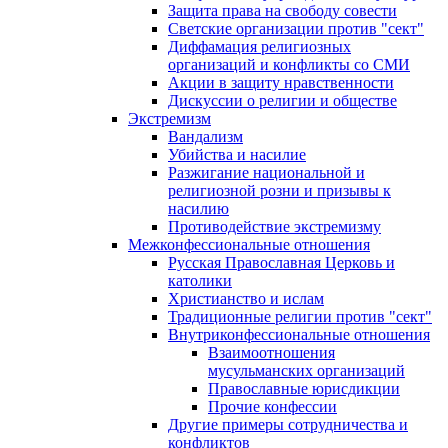
Защита права на свободу совести
Светские организации против "сект"
Диффамация религиозных
организаций и конфликты со СМИ
Акции в защиту нравственности
Дискуссии о религии и обществе
Экстремизм
Вандализм
Убийства и насилие
Разжигание национальной и
религиозной розни и призывы к
насилию
Противодействие экстремизму
Межконфессиональные отношения
Русская Православная Церковь и
католики
Христианство и ислам
Традиционные религии против "сект"
Внутриконфессиональные отношения
Взаимоотношения
мусульманских организаций
Православные юрисдикции
Прочие конфессии
Другие примеры сотрудничества и
конфликтов