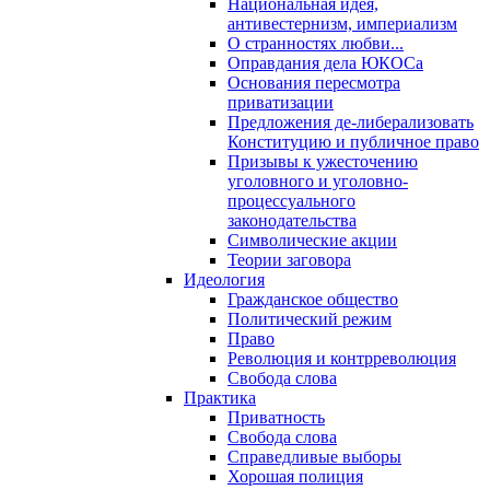
Национальная идея,
антивестернизм, империализм
О странностях любви...
Оправдания дела ЮКОСа
Основания пересмотра
приватизации
Предложения де-либерализовать
Конституцию и публичное право
Призывы к ужесточению
уголовного и уголовно-
процессуального
законодательства
Символические акции
Теории заговора
Идеология
Гражданское общество
Политический режим
Право
Революция и контрреволюция
Свобода слова
Практика
Приватность
Свобода слова
Справедливые выборы
Хорошая полиция