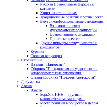
Русская Православная Церковь и
католики
Христианство и ислам
Традиционные религии против "сект"
Внутриконфессиональные отношения
Взаимоотношения
мусульманских организаций
Православные юрисдикции
Прочие конфессии
Другие примеры сотрудничества и
конфликтов
Курьезы
Сколько верующих
Публикации
Из книг "Панорамы"
Сборник "Преодолевая государственно -
конфессиональные отношения"
Статьи сборника "Пределы светскости"
Документы
Архив
Власть
Борьба с ИНН и другими
машиночитаемыми кодами
Место религии в обществе в целом