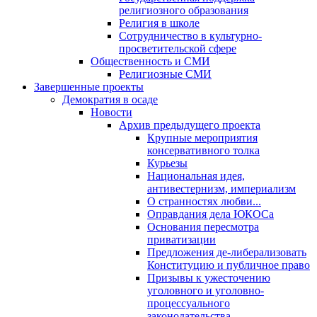
религиозного образования
Религия в школе
Сотрудничество в культурно-
просветительской сфере
Общественность и СМИ
Религиозные СМИ
Завершенные проекты
Демократия в осаде
Новости
Архив предыдущего проекта
Крупные мероприятия
консервативного толка
Курьезы
Национальная идея,
антивестернизм, империализм
О странностях любви...
Оправдания дела ЮКОСа
Основания пересмотра
приватизации
Предложения де-либерализовать
Конституцию и публичное право
Призывы к ужесточению
уголовного и уголовно-
процессуального
законодательства