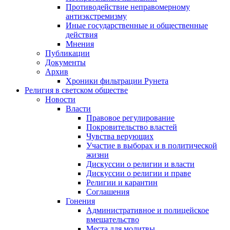
Противодействие неправомерному
антиэкстремизму
Иные государственные и общественные
действия
Мнения
Публикации
Документы
Архив
Хроники фильтрации Рунета
Религия в светском обществе
Новости
Власти
Правовое регулирование
Покровительство властей
Чувства верующих
Участие в выборах и в политической
жизни
Дискуссии о религии и власти
Дискуссии о религии и праве
Религии и карантин
Соглашения
Гонения
Административное и полицейское
вмешательство
Места для молитвы