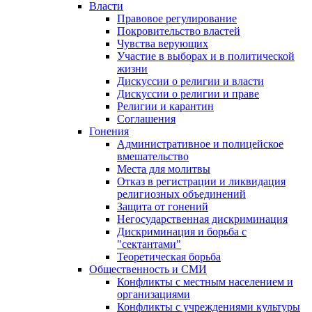
Власти
Правовое регулирование
Покровительство властей
Чувства верующих
Участие в выборах и в политической
жизни
Дискуссии о религии и власти
Дискуссии о религии и праве
Религии и карантин
Соглашения
Гонения
Административное и полицейское
вмешательство
Места для молитвы
Отказ в регистрации и ликвидация
религиозных объединений
Защита от гонений
Негосударственная дискриминация
Дискриминация и борьба с
"сектантами"
Теоретическая борьба
Общественность и СМИ
Конфликты с местным населением и
организациями
Конфликты с учреждениями культуры