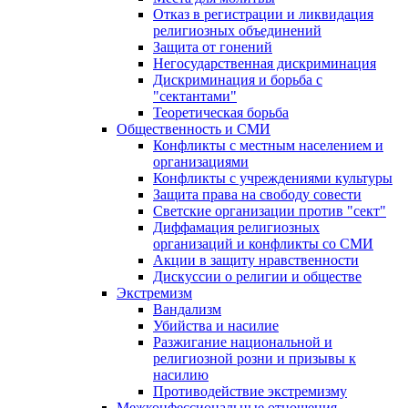
Отказ в регистрации и ликвидация
религиозных объединений
Защита от гонений
Негосударственная дискриминация
Дискриминация и борьба с
"сектантами"
Теоретическая борьба
Общественность и СМИ
Конфликты с местным населением и
организациями
Конфликты с учреждениями культуры
Защита права на свободу совести
Светские организации против "сект"
Диффамация религиозных
организаций и конфликты со СМИ
Акции в защиту нравственности
Дискуссии о религии и обществе
Экстремизм
Вандализм
Убийства и насилие
Разжигание национальной и
религиозной розни и призывы к
насилию
Противодействие экстремизму
Межконфессиональные отношения