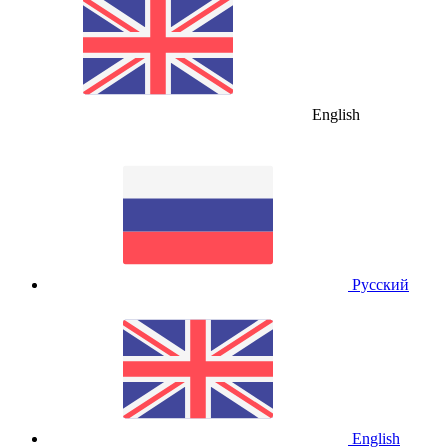
English
Русский
English