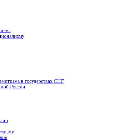
лизма
ционализму
емитизма в государствах СНГ
нной России
 лиц
емизму
вия