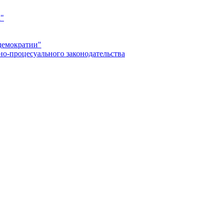
а"
демократии"
но-процесуального законодательства