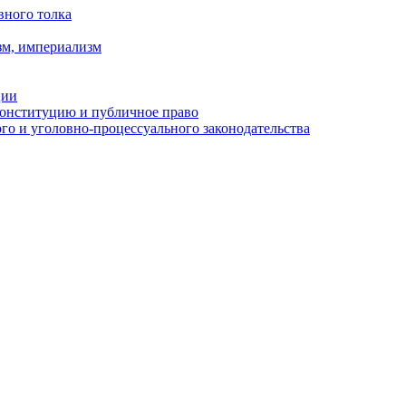
вного толка
зм, империализм
ции
Конституцию и публичное право
о и уголовно-процессуального законодательства