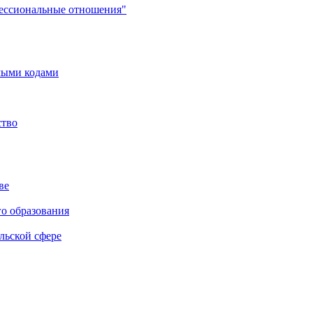
фессиональные отношения"
мыми кодами
ство
ве
го образования
льской сфере