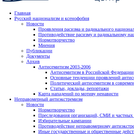
Главная
Русский национализм и ксенофобия
Новости
Проявления расизма и радикального национа
Противодействие расизму и радикальному на
Нормотворчество
Мнения
Публикации
Документы
Архив
Антисемитизм 2003-2006
Антисемитизм в Российской Федерации
Основные тенденции проявлений антис
Политический антисемитизм в совреме
Статьи, доклады, репортажи
Карта нападений по мотиву ненависти
Неправомерный антиэкстремизм
Новости
Нормотворчество
Преследования организаций, СМИ и частных
Избирательные кампании
Противодействие неправомерному антиэкстр
Иные государственные и общественные дейст