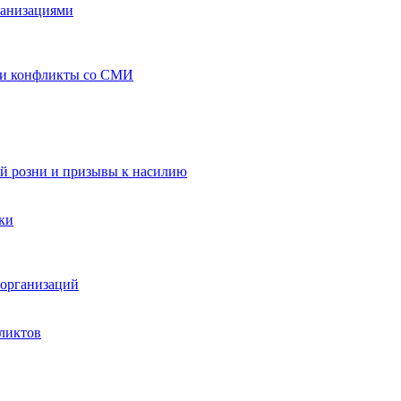
ганизациями
 и конфликты со СМИ
й розни и призывы к насилию
ки
организаций
ликтов