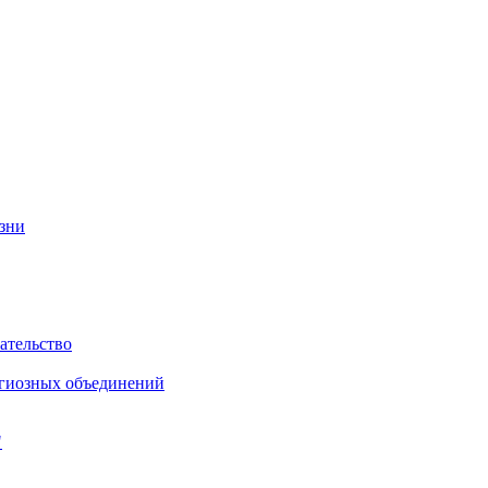
изни
ательство
игиозных объединений
"