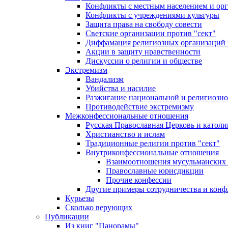
Конфликты с местным населением и ор
Конфликты с учреждениями культуры
Защита права на свободу совести
Светские организации против "сект"
Диффамация религиозных организаций
Акции в защиту нравственности
Дискуссии о религии и обществе
Экстремизм
Вандализм
Убийства и насилие
Разжигание национальной и религиозно
Противодействие экстремизму
Межконфессиональные отношения
Русская Православная Церковь и католи
Христианство и ислам
Традиционные религии против "сект"
Внутриконфессиональные отношения
Взаимоотношения мусульманских 
Православные юрисдикции
Прочие конфессии
Другие примеры сотрудничества и конф
Курьезы
Сколько верующих
Публикации
Из книг "Панорамы"