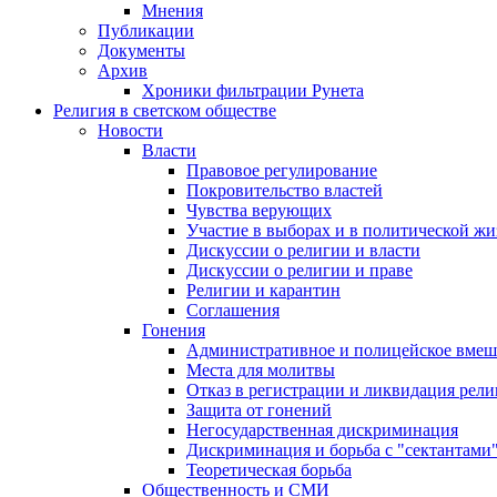
Мнения
Публикации
Документы
Архив
Хроники фильтрации Рунета
Религия в светском обществе
Новости
Власти
Правовое регулирование
Покровительство властей
Чувства верующих
Участие в выборах и в политической ж
Дискуссии о религии и власти
Дискуссии о религии и праве
Религии и карантин
Соглашения
Гонения
Административное и полицейское вмеш
Места для молитвы
Отказ в регистрации и ликвидация рел
Защита от гонений
Негосударственная дискриминация
Дискриминация и борьба с "сектантами
Теоретическая борьба
Общественность и СМИ