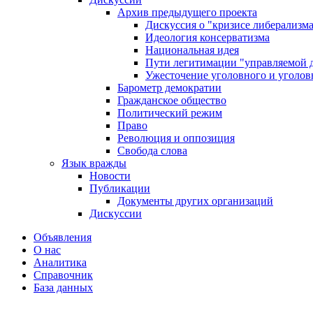
Архив предыдущего проекта
Дискуссия о "кризисе либерализм
Идеология консерватизма
Национальная идея
Пути легитимации "управляемой 
Ужесточение уголовного и уголов
Барометр демократии
Гражданское общество
Политический режим
Право
Революция и оппозиция
Свобода слова
Язык вражды
Новости
Публикации
Документы других организаций
Дискуссии
Объявления
О нас
Аналитика
Справочник
База данных