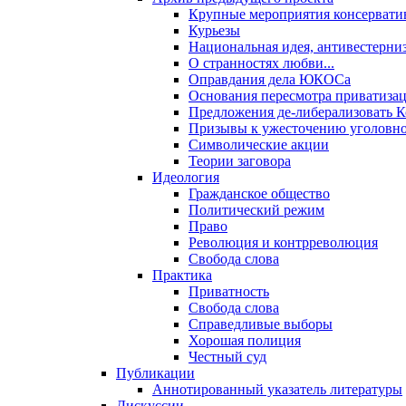
Крупные мероприятия консервати
Курьезы
Национальная идея, антивестерни
О странностях любви...
Оправдания дела ЮКОСа
Основания пересмотра приватиза
Предложения де-либерализовать 
Призывы к ужесточению уголовног
Символические акции
Теории заговора
Идеология
Гражданское общество
Политический режим
Право
Революция и контрреволюция
Свобода слова
Практика
Приватность
Свобода слова
Справедливые выборы
Хорошая полиция
Честный суд
Публикации
Аннотированный указатель литературы
Дискуссии