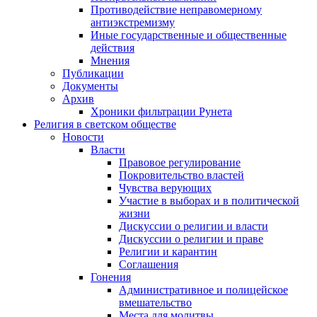
Противодействие неправомерному
антиэкстремизму
Иные государственные и общественные
действия
Мнения
Публикации
Документы
Архив
Хроники фильтрации Рунета
Религия в светском обществе
Новости
Власти
Правовое регулирование
Покровительство властей
Чувства верующих
Участие в выборах и в политической
жизни
Дискуссии о религии и власти
Дискуссии о религии и праве
Религии и карантин
Соглашения
Гонения
Административное и полицейское
вмешательство
Места для молитвы