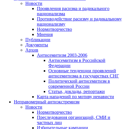
Новости
Проявления расизма и радикального
национализма
Противодействие расизму и радикальному
национализму
Нормотворчество
Мнения
Публикации
Документы
Архив
Антисемитизм 2003-2006
Антисемитизм в Российской
Федерации
Основные тенденции проявлений
антисемитизма в государствах СНГ
Политический антисемитизм в
современной России
Статьи, доклады, репортажи
Карта нападений по мотиву ненависти
Неправомерный антиэкстремизм
Новости
Нормотворчество
Преследования организаций, СМИ и
частных лиц
Избирательные кампании