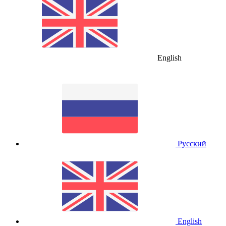
English
Русский
English