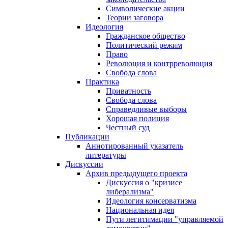
Символические акции
Теории заговора
Идеология
Гражданское общество
Политический режим
Право
Революция и контрреволюция
Свобода слова
Практика
Приватность
Свобода слова
Справедливые выборы
Хорошая полиция
Честный суд
Публикации
Аннотированный указатель
литературы
Дискуссии
Архив предыдущего проекта
Дискуссия о "кризисе
либерализма"
Идеология консерватизма
Национальная идея
Пути легитимации "управляемой