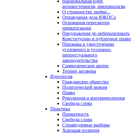
Национальная идея,
антивестернизм, империализм
О странностях любви...
Оправдания дела ЮКОСа
Основания пересмотра
приватизации
Предложения де-либерализовать
Конституцию и публичное право
Призывы к ужесточению
уголовного и уголовно-
процессуального
законодательства
Символические акции
Теории заговора
Идеология
Гражданское общество
Политический режим
Право
Революция и контрреволюция
Свобода слова
Практика
Приватность
Свобода слова
Справедливые выборы
Хорошая полиция