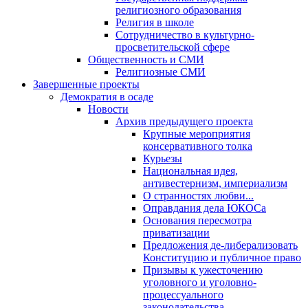
религиозного образования
Религия в школе
Сотрудничество в культурно-
просветительской сфере
Общественность и СМИ
Религиозные СМИ
Завершенные проекты
Демократия в осаде
Новости
Архив предыдущего проекта
Крупные мероприятия
консервативного толка
Курьезы
Национальная идея,
антивестернизм, империализм
О странностях любви...
Оправдания дела ЮКОСа
Основания пересмотра
приватизации
Предложения де-либерализовать
Конституцию и публичное право
Призывы к ужесточению
уголовного и уголовно-
процессуального
законодательства