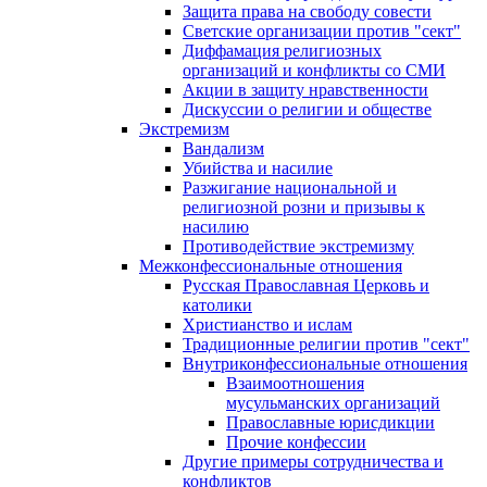
Защита права на свободу совести
Светские организации против "сект"
Диффамация религиозных
организаций и конфликты со СМИ
Акции в защиту нравственности
Дискуссии о религии и обществе
Экстремизм
Вандализм
Убийства и насилие
Разжигание национальной и
религиозной розни и призывы к
насилию
Противодействие экстремизму
Межконфессиональные отношения
Русская Православная Церковь и
католики
Христианство и ислам
Традиционные религии против "сект"
Внутриконфессиональные отношения
Взаимоотношения
мусульманских организаций
Православные юрисдикции
Прочие конфессии
Другие примеры сотрудничества и
конфликтов