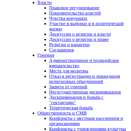
Власти
Правовое регулирование
Покровительство властей
Чувства верующих
Участие в выборах и в политической
жизни
Дискуссии о религии и власти
Дискуссии о религии и праве
Религии и карантин
Соглашения
Гонения
Административное и полицейское
вмешательство
Места для молитвы
Отказ в регистрации и ликвидация
религиозных объединений
Защита от гонений
Негосударственная дискриминация
Дискриминация и борьба с
"сектантами"
Теоретическая борьба
Общественность и СМИ
Конфликты с местным населением и
организациями
Конфликты с учреждениями культуры