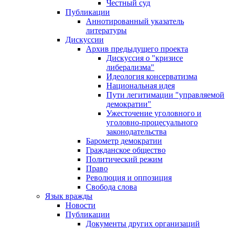
Честный суд
Публикации
Аннотированный указатель
литературы
Дискуссии
Архив предыдущего проекта
Дискуссия о "кризисе
либерализма"
Идеология консерватизма
Национальная идея
Пути легитимации "управляемой
демократии"
Ужесточение уголовного и
уголовно-процесуального
законодательства
Барометр демократии
Гражданское общество
Политический режим
Право
Революция и оппозиция
Свобода слова
Язык вражды
Новости
Публикации
Документы других организаций