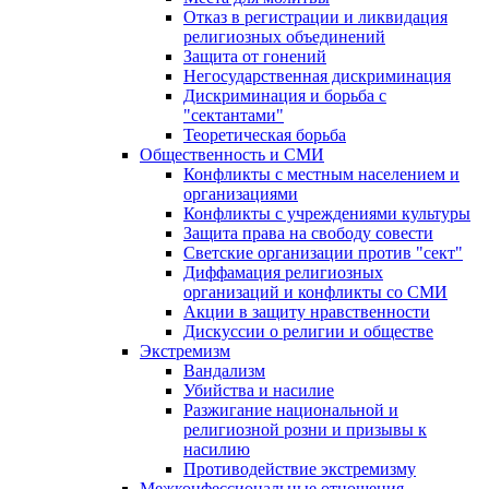
Отказ в регистрации и ликвидация
религиозных объединений
Защита от гонений
Негосударственная дискриминация
Дискриминация и борьба с
"сектантами"
Теоретическая борьба
Общественность и СМИ
Конфликты с местным населением и
организациями
Конфликты с учреждениями культуры
Защита права на свободу совести
Светские организации против "сект"
Диффамация религиозных
организаций и конфликты со СМИ
Акции в защиту нравственности
Дискуссии о религии и обществе
Экстремизм
Вандализм
Убийства и насилие
Разжигание национальной и
религиозной розни и призывы к
насилию
Противодействие экстремизму
Межконфессиональные отношения