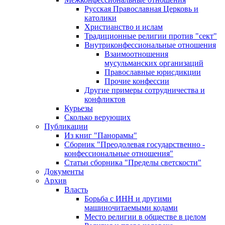
Русская Православная Церковь и
католики
Христианство и ислам
Традиционные религии против "сект"
Внутриконфессиональные отношения
Взаимоотношения
мусульманских организаций
Православные юрисдикции
Прочие конфессии
Другие примеры сотрудничества и
конфликтов
Курьезы
Сколько верующих
Публикации
Из книг "Панорамы"
Сборник "Преодолевая государственно -
конфессиональные отношения"
Статьи сборника "Пределы светскости"
Документы
Архив
Власть
Борьба с ИНН и другими
машиночитаемыми кодами
Место религии в обществе в целом