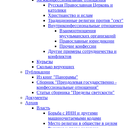
Русская Православная Церковь и
католики
Христианство и ислам
Традиционные религии против "сект"
Внутриконфессиональные отношения
Взаимоотношения
мусульманских организаций
Православные юрисдикции
Прочие конфессии
Другие примеры сотрудничества и
конфликтов
Курьезы
Сколько верующих
Публикации
Из книг "Панорамы"
Сборник "Преодолевая государственно -
конфессиональные отношения"
Статьи сборника "Пределы светскости"
Документы
Архив
Власть
Борьба с ИНН и другими
машиночитаемыми кодами
Место религии в обществе в целом