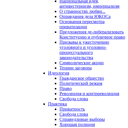
Национальная идея,
антивестернизм, империализм
О странностях любви...
Оправдания дела ЮКОСа
Основания пересмотра
приватизации
Предложения де-либерализовать
Конституцию и публичное право
Призывы к ужесточению
уголовного и уголовно-
процессуального
законодательства
Символические акции
Теории заговора
Идеология
Гражданское общество
Политический режим
Право
Революция и контрреволюция
Свобода слова
Практика
Приватность
Свобода слова
Справедливые выборы
Хорошая полиция