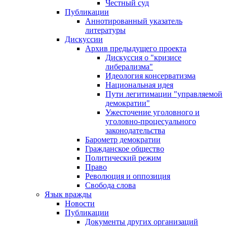
Честный суд
Публикации
Аннотированный указатель
литературы
Дискуссии
Архив предыдущего проекта
Дискуссия о "кризисе
либерализма"
Идеология консерватизма
Национальная идея
Пути легитимации "управляемой
демократии"
Ужесточение уголовного и
уголовно-процесуального
законодательства
Барометр демократии
Гражданское общество
Политический режим
Право
Революция и оппозиция
Свобода слова
Язык вражды
Новости
Публикации
Документы других организаций