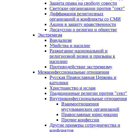
Защита права на свободу совести
Светские организации против "сект"
Диффамация религиозных
организаций и конфликты со СМИ
Акции в защиту нравственности
Дискуссии о религии и обществе
Экстремизм
Вандализм
Убийства и насилие
Разжигание национальной и
религиозной розни и призывы к
насилию
Противодействие экстремизму
Межконфессиональные отношения
Русская Православная Церковь и
католики
Христианство и ислам
Традиционные религии против "сект"
Внутриконфессиональные отношения
Взаимоотношения
мусульманских организаций
Православные юрисдикции
Прочие конфессии
Другие примеры сотрудничества и
конфликтов