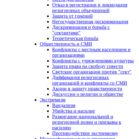
Отказ в регистрации и ликвидация
религиозных объединений
Защита от гонений
Негосударственная дискриминация
Дискриминация и борьба с
"сектантами"
Теоретическая борьба
Общественность и СМИ
Конфликты с местным населением и
организациями
Конфликты с учреждениями культуры
Защита права на свободу совести
Светские организации против "сект"
Диффамация религиозных
организаций и конфликты со СМИ
Акции в защиту нравственности
Дискуссии о религии и обществе
Экстремизм
Вандализм
Убийства и насилие
Разжигание национальной и
религиозной розни и призывы к
насилию
Противодействие экстремизму
Межконфессиональные отношения