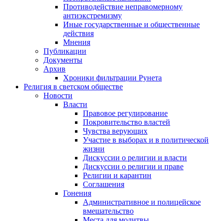
Противодействие неправомерному
антиэкстремизму
Иные государственные и общественные
действия
Мнения
Публикации
Документы
Архив
Хроники фильтрации Рунета
Религия в светском обществе
Новости
Власти
Правовое регулирование
Покровительство властей
Чувства верующих
Участие в выборах и в политической
жизни
Дискуссии о религии и власти
Дискуссии о религии и праве
Религии и карантин
Соглашения
Гонения
Административное и полицейское
вмешательство
Места для молитвы