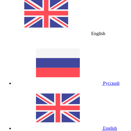
English
Русский
English