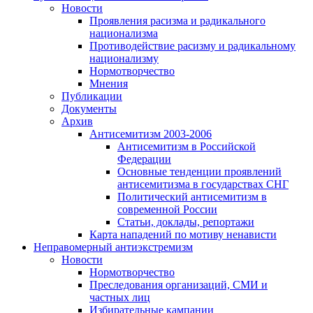
Новости
Проявления расизма и радикального
национализма
Противодействие расизму и радикальному
национализму
Нормотворчество
Мнения
Публикации
Документы
Архив
Антисемитизм 2003-2006
Антисемитизм в Российской
Федерации
Основные тенденции проявлений
антисемитизма в государствах СНГ
Политический антисемитизм в
современной России
Статьи, доклады, репортажи
Карта нападений по мотиву ненависти
Неправомерный антиэкстремизм
Новости
Нормотворчество
Преследования организаций, СМИ и
частных лиц
Избирательные кампании