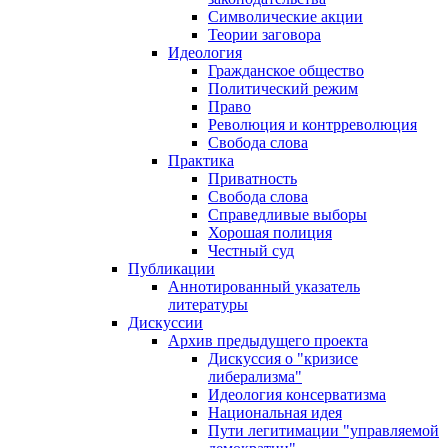
Символические акции
Теории заговора
Идеология
Гражданское общество
Политический режим
Право
Революция и контрреволюция
Свобода слова
Практика
Приватность
Свобода слова
Справедливые выборы
Хорошая полиция
Честный суд
Публикации
Аннотированный указатель
литературы
Дискуссии
Архив предыдущего проекта
Дискуссия о "кризисе
либерализма"
Идеология консерватизма
Национальная идея
Пути легитимации "управляемой