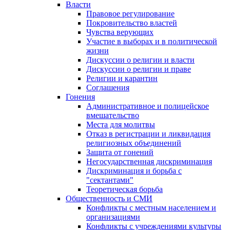
Власти
Правовое регулирование
Покровительство властей
Чувства верующих
Участие в выборах и в политической
жизни
Дискуссии о религии и власти
Дискуссии о религии и праве
Религии и карантин
Соглашения
Гонения
Административное и полицейское
вмешательство
Места для молитвы
Отказ в регистрации и ликвидация
религиозных объединений
Защита от гонений
Негосударственная дискриминация
Дискриминация и борьба с
"сектантами"
Теоретическая борьба
Общественность и СМИ
Конфликты с местным населением и
организациями
Конфликты с учреждениями культуры