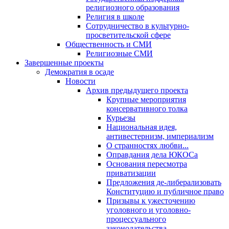
религиозного образования
Религия в школе
Сотрудничество в культурно-
просветительской сфере
Общественность и СМИ
Религиозные СМИ
Завершенные проекты
Демократия в осаде
Новости
Архив предыдущего проекта
Крупные мероприятия
консервативного толка
Курьезы
Национальная идея,
антивестернизм, империализм
О странностях любви...
Оправдания дела ЮКОСа
Основания пересмотра
приватизации
Предложения де-либерализовать
Конституцию и публичное право
Призывы к ужесточению
уголовного и уголовно-
процессуального
законодательства