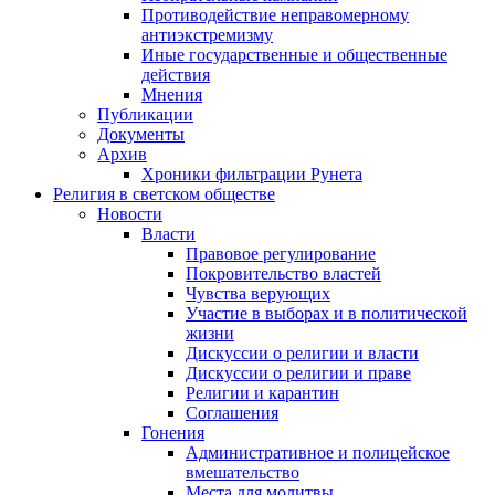
Противодействие неправомерному
антиэкстремизму
Иные государственные и общественные
действия
Мнения
Публикации
Документы
Архив
Хроники фильтрации Рунета
Религия в светском обществе
Новости
Власти
Правовое регулирование
Покровительство властей
Чувства верующих
Участие в выборах и в политической
жизни
Дискуссии о религии и власти
Дискуссии о религии и праве
Религии и карантин
Соглашения
Гонения
Административное и полицейское
вмешательство
Места для молитвы