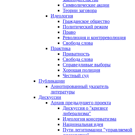
Символические акции
Теории заговора
Идеология
Гражданское общество
Политический режим
Право
Революция и контрреволюция
Свобода слова
Практика
Приватность
Свобода слова
Справедливые выборы
Хорошая полиция
Честный суд
Публикации
Аннотированный указатель
литературы
Дискуссии
Архив предыдущего проекта
Дискуссия о "кризисе
либерализма"
Идеология консерватизма
Национальная идея
Пути легитимации "управляемой