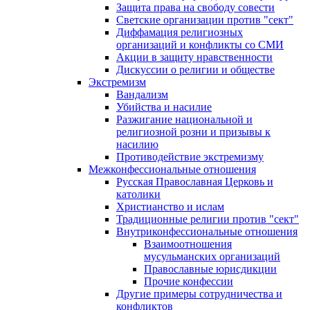
Защита права на свободу совести
Светские организации против "сект"
Диффамация религиозных
организаций и конфликты со СМИ
Акции в защиту нравственности
Дискуссии о религии и обществе
Экстремизм
Вандализм
Убийства и насилие
Разжигание национальной и
религиозной розни и призывы к
насилию
Противодействие экстремизму
Межконфессиональные отношения
Русская Православная Церковь и
католики
Христианство и ислам
Традиционные религии против "сект"
Внутриконфессиональные отношения
Взаимоотношения
мусульманских организаций
Православные юрисдикции
Прочие конфессии
Другие примеры сотрудничества и
конфликтов