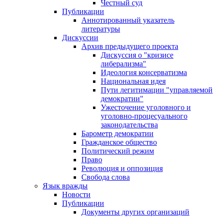
Честный суд
Публикации
Аннотированный указатель
литературы
Дискуссии
Архив предыдущего проекта
Дискуссия о "кризисе
либерализма"
Идеология консерватизма
Национальная идея
Пути легитимации "управляемой
демократии"
Ужесточение уголовного и
уголовно-процесуального
законодательства
Барометр демократии
Гражданское общество
Политический режим
Право
Революция и оппозиция
Свобода слова
Язык вражды
Новости
Публикации
Документы других организаций