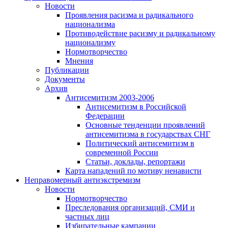
Новости
Проявления расизма и радикального
национализма
Противодействие расизму и радикальному
национализму
Нормотворчество
Мнения
Публикации
Документы
Архив
Антисемитизм 2003-2006
Антисемитизм в Российской
Федерации
Основные тенденции проявлений
антисемитизма в государствах СНГ
Политический антисемитизм в
современной России
Статьи, доклады, репортажи
Карта нападений по мотиву ненависти
Неправомерный антиэкстремизм
Новости
Нормотворчество
Преследования организаций, СМИ и
частных лиц
Избирательные кампании