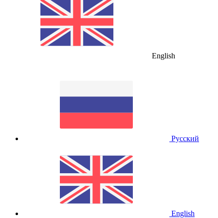
English
Русский
English