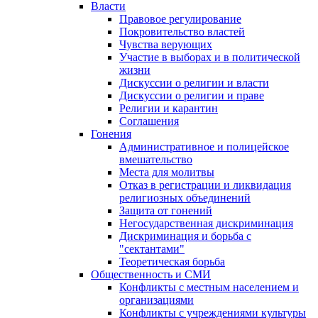
Власти
Правовое регулирование
Покровительство властей
Чувства верующих
Участие в выборах и в политической
жизни
Дискуссии о религии и власти
Дискуссии о религии и праве
Религии и карантин
Соглашения
Гонения
Административное и полицейское
вмешательство
Места для молитвы
Отказ в регистрации и ликвидация
религиозных объединений
Защита от гонений
Негосударственная дискриминация
Дискриминация и борьба с
"сектантами"
Теоретическая борьба
Общественность и СМИ
Конфликты с местным населением и
организациями
Конфликты с учреждениями культуры