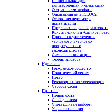
Национальная идея,
антивестернизм, империализм
О странностях любви...
Оправдания дела ЮКОСа
Основания пересмотра
приватизации
Предложения де-либерализовать
Конституцию и публичное право
Призывы к ужесточению
уголовного и уголовно-
процессуального
законодательства
Символические акции
Теории заговора
Идеология
Гражданское общество
Политический режим
Право
Революция и контрреволюция
Свобода слова
Практика
Приватность
Свобода слова
Справедливые выборы
Хорошая полиция