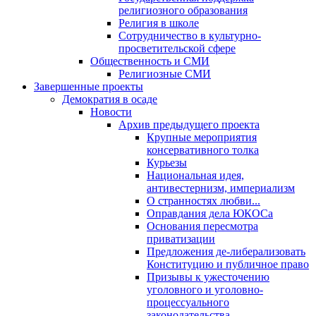
религиозного образования
Религия в школе
Сотрудничество в культурно-
просветительской сфере
Общественность и СМИ
Религиозные СМИ
Завершенные проекты
Демократия в осаде
Новости
Архив предыдущего проекта
Крупные мероприятия
консервативного толка
Курьезы
Национальная идея,
антивестернизм, империализм
О странностях любви...
Оправдания дела ЮКОСа
Основания пересмотра
приватизации
Предложения де-либерализовать
Конституцию и публичное право
Призывы к ужесточению
уголовного и уголовно-
процессуального
законодательства