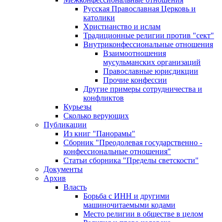
Русская Православная Церковь и
католики
Христианство и ислам
Традиционные религии против "сект"
Внутриконфессиональные отношения
Взаимоотношения
мусульманских организаций
Православные юрисдикции
Прочие конфессии
Другие примеры сотрудничества и
конфликтов
Курьезы
Сколько верующих
Публикации
Из книг "Панорамы"
Сборник "Преодолевая государственно -
конфессиональные отношения"
Статьи сборника "Пределы светскости"
Документы
Архив
Власть
Борьба с ИНН и другими
машиночитаемыми кодами
Место религии в обществе в целом