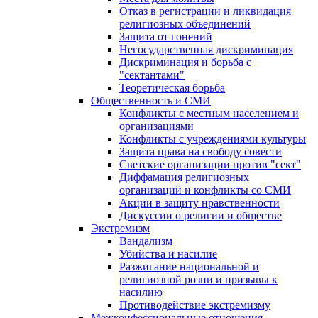
Отказ в регистрации и ликвидация
религиозных объединений
Защита от гонений
Негосударственная дискриминация
Дискриминация и борьба с
"сектантами"
Теоретическая борьба
Общественность и СМИ
Конфликты с местным населением и
организациями
Конфликты с учреждениями культуры
Защита права на свободу совести
Светские организации против "сект"
Диффамация религиозных
организаций и конфликты со СМИ
Акции в защиту нравственности
Дискуссии о религии и обществе
Экстремизм
Вандализм
Убийства и насилие
Разжигание национальной и
религиозной розни и призывы к
насилию
Противодействие экстремизму
Межконфессиональные отношения