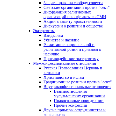
Защита права на свободу совести
Светские организации против "сект"
Диффамация религиозных
организаций и конфликты со СМИ
Акции в защиту нравственности
Дискуссии о религии и обществе
Экстремизм
Вандализм
Убийства и насилие
Разжигание национальной и
религиозной розни и призывы к
насилию
Противодействие экстремизму
Межконфессиональные отношения
Русская Православная Церковь и
католики
Христианство и ислам
Традиционные религии против "сект"
Внутриконфессиональные отношения
Взаимоотношения
мусульманских организаций
Православные юрисдикции
Прочие конфессии
Другие примеры сотрудничества и
конфликтов