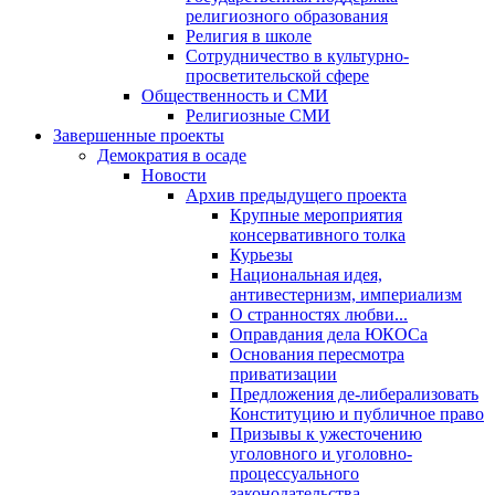
религиозного образования
Религия в школе
Сотрудничество в культурно-
просветительской сфере
Общественность и СМИ
Религиозные СМИ
Завершенные проекты
Демократия в осаде
Новости
Архив предыдущего проекта
Крупные мероприятия
консервативного толка
Курьезы
Национальная идея,
антивестернизм, империализм
О странностях любви...
Оправдания дела ЮКОСа
Основания пересмотра
приватизации
Предложения де-либерализовать
Конституцию и публичное право
Призывы к ужесточению
уголовного и уголовно-
процессуального
законодательства