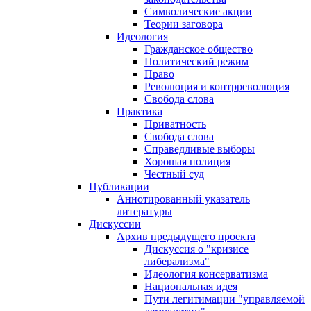
Символические акции
Теории заговора
Идеология
Гражданское общество
Политический режим
Право
Революция и контрреволюция
Свобода слова
Практика
Приватность
Свобода слова
Справедливые выборы
Хорошая полиция
Честный суд
Публикации
Аннотированный указатель
литературы
Дискуссии
Архив предыдущего проекта
Дискуссия о "кризисе
либерализма"
Идеология консерватизма
Национальная идея
Пути легитимации "управляемой