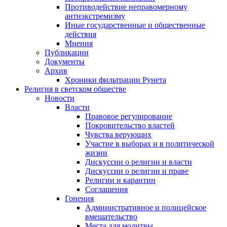
Противодействие неправомерному
антиэкстремизму
Иные государственные и общественные
действия
Мнения
Публикации
Документы
Архив
Хроники фильтрации Рунета
Религия в светском обществе
Новости
Власти
Правовое регулирование
Покровительство властей
Чувства верующих
Участие в выборах и в политической
жизни
Дискуссии о религии и власти
Дискуссии о религии и праве
Религии и карантин
Соглашения
Гонения
Административное и полицейское
вмешательство
Места для молитвы