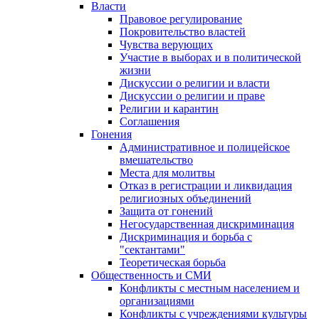
Власти
Правовое регулирование
Покровительство властей
Чувства верующих
Участие в выборах и в политической
жизни
Дискуссии о религии и власти
Дискуссии о религии и праве
Религии и карантин
Соглашения
Гонения
Административное и полицейское
вмешательство
Места для молитвы
Отказ в регистрации и ликвидация
религиозных объединений
Защита от гонений
Негосударственная дискриминация
Дискриминация и борьба с
"сектантами"
Теоретическая борьба
Общественность и СМИ
Конфликты с местным населением и
организациями
Конфликты с учреждениями культуры