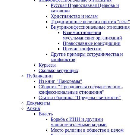
Русская Православная Церковь и
католики
Христианство и ислам
Традиционные религии против "сект"
Внутриконфессиональные отношения
Взаимоотношения
мусульманских организаций
Православные юрисдикции
Прочие конфессии
Другие примеры сотрудничества и
конфликтов
Курьезы
Сколько верующих
Публикации
Из книг "Панорамы"
Сборник "Преодолевая государственно -
конфессиональные отношения"
Статьи сборника "Пределы светскости"
Документы
Архив
Власть
Борьба с ИНН и другими
машиночитаемыми кодами
Место религии в обществе в целом