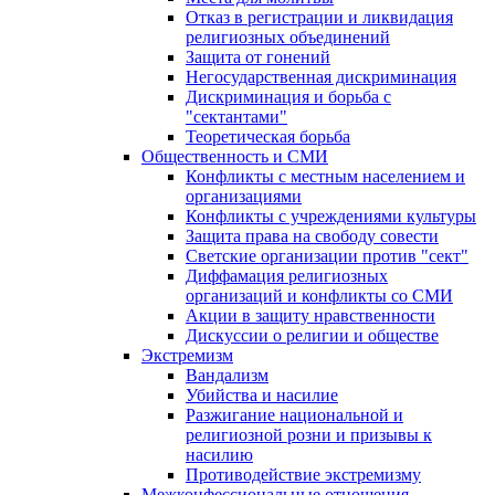
Отказ в регистрации и ликвидация
религиозных объединений
Защита от гонений
Негосударственная дискриминация
Дискриминация и борьба с
"сектантами"
Теоретическая борьба
Общественность и СМИ
Конфликты с местным населением и
организациями
Конфликты с учреждениями культуры
Защита права на свободу совести
Светские организации против "сект"
Диффамация религиозных
организаций и конфликты со СМИ
Акции в защиту нравственности
Дискуссии о религии и обществе
Экстремизм
Вандализм
Убийства и насилие
Разжигание национальной и
религиозной розни и призывы к
насилию
Противодействие экстремизму
Межконфессиональные отношения