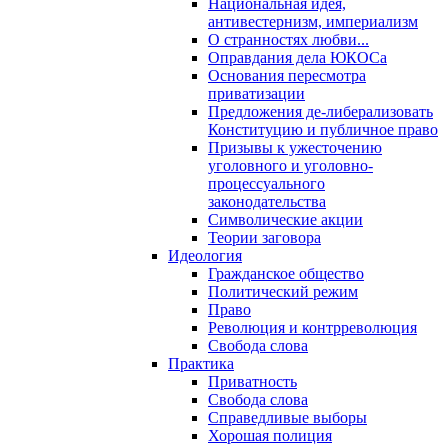
Национальная идея,
антивестернизм, империализм
О странностях любви...
Оправдания дела ЮКОСа
Основания пересмотра
приватизации
Предложения де-либерализовать
Конституцию и публичное право
Призывы к ужесточению
уголовного и уголовно-
процессуального
законодательства
Символические акции
Теории заговора
Идеология
Гражданское общество
Политический режим
Право
Революция и контрреволюция
Свобода слова
Практика
Приватность
Свобода слова
Справедливые выборы
Хорошая полиция