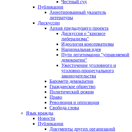
Честный суд
Публикации
Аннотированный указатель
литературы
Дискуссии
Архив предыдущего проекта
Дискуссия о "кризисе
либерализма"
Идеология консерватизма
Национальная идея
Пути легитимации "управляемой
демократии"
Ужесточение уголовного и
уголовно-процесуального
законодательства
Барометр демократии
Гражданское общество
Политический режим
Право
Революция и оппозиция
Свобода слова
Язык вражды
Новости
Публикации
Документы других организаций