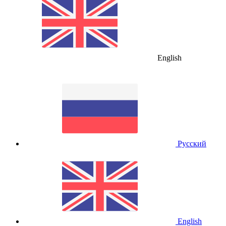
English
Русский
English