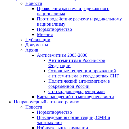
Новости
Проявления расизма и радикального
национализма
Противодействие расизму и радикальному
национализму
Нормотворчество
Мнения
Публикации
Документы
Архив
Антисемитизм 2003-2006
Антисемитизм в Российской
Федерации
Основные тенденции проявлений
антисемитизма в государствах СНГ
Политический антисемитизм в
современной России
Статьи, доклады, репортажи
Карта нападений по мотиву ненависти
Неправомерный антиэкстремизм
Новости
Нормотворчество
Преследования организаций, СМИ и
частных лиц
Избирательные кампании