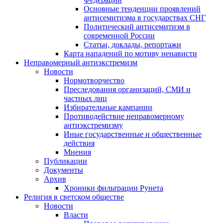
Основные тенденции проявлений
антисемитизма в государствах СНГ
Политический антисемитизм в
современной России
Статьи, доклады, репортажи
Карта нападений по мотиву ненависти
Неправомерный антиэкстремизм
Новости
Нормотворчество
Преследования организаций, СМИ и
частных лиц
Избирательные кампании
Противодействие неправомерному
антиэкстремизму
Иные государственные и общественные
действия
Мнения
Публикации
Документы
Архив
Хроники фильтрации Рунета
Религия в светском обществе
Новости
Власти