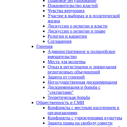
Правовое регулирование
Покровительство властей
Чувства верующих
Участие в выборах и в политической
жизни
Дискуссии о религии и власти
Дискуссии о религии и праве
Религии и карантин
Соглашения
Гонения
Административное и полицейское
вмешательство
Места для молитвы
Отказ в регистрации и ликвидация
религиозных объединений
Защита от гонений
Негосударственная дискриминация
Дискриминация и борьба с
"сектантами"
Теоретическая борьба
Общественность и СМИ
Конфликты с местным населением и
организациями
Конфликты с учреждениями культуры
Защита права на свободу совести