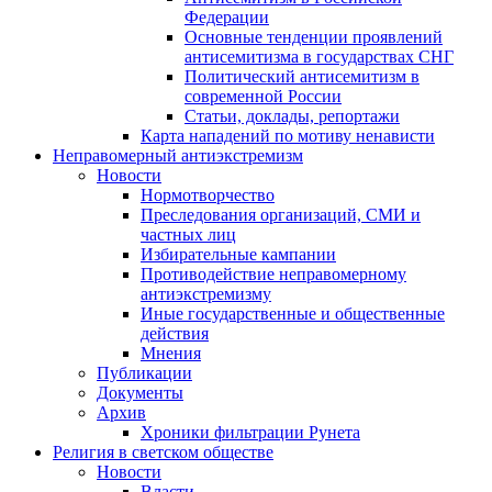
Федерации
Основные тенденции проявлений
антисемитизма в государствах СНГ
Политический антисемитизм в
современной России
Статьи, доклады, репортажи
Карта нападений по мотиву ненависти
Неправомерный антиэкстремизм
Новости
Нормотворчество
Преследования организаций, СМИ и
частных лиц
Избирательные кампании
Противодействие неправомерному
антиэкстремизму
Иные государственные и общественные
действия
Мнения
Публикации
Документы
Архив
Хроники фильтрации Рунета
Религия в светском обществе
Новости
Власти