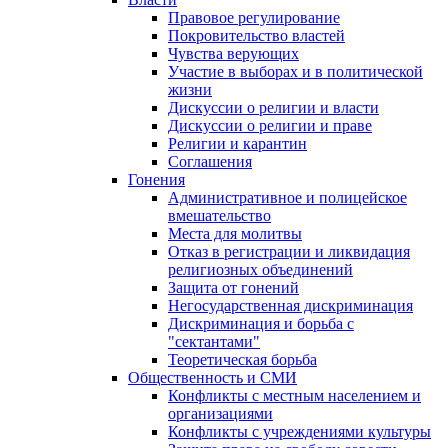
Правовое регулирование
Покровительство властей
Чувства верующих
Участие в выборах и в политической
жизни
Дискуссии о религии и власти
Дискуссии о религии и праве
Религии и карантин
Соглашения
Гонения
Административное и полицейское
вмешательство
Места для молитвы
Отказ в регистрации и ликвидация
религиозных объединений
Защита от гонений
Негосударственная дискриминация
Дискриминация и борьба с
"сектантами"
Теоретическая борьба
Общественность и СМИ
Конфликты с местным населением и
организациями
Конфликты с учреждениями культуры