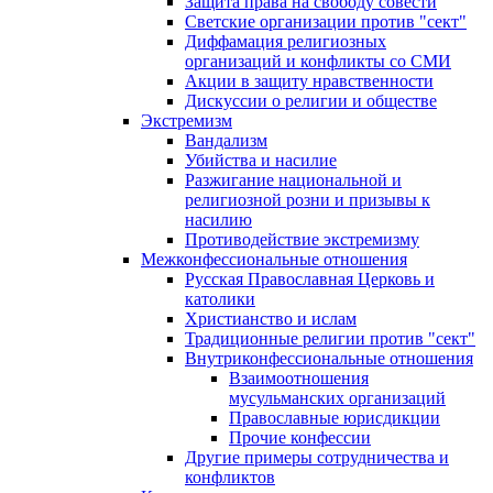
Защита права на свободу совести
Светские организации против "сект"
Диффамация религиозных
организаций и конфликты со СМИ
Акции в защиту нравственности
Дискуссии о религии и обществе
Экстремизм
Вандализм
Убийства и насилие
Разжигание национальной и
религиозной розни и призывы к
насилию
Противодействие экстремизму
Межконфессиональные отношения
Русская Православная Церковь и
католики
Христианство и ислам
Традиционные религии против "сект"
Внутриконфессиональные отношения
Взаимоотношения
мусульманских организаций
Православные юрисдикции
Прочие конфессии
Другие примеры сотрудничества и
конфликтов