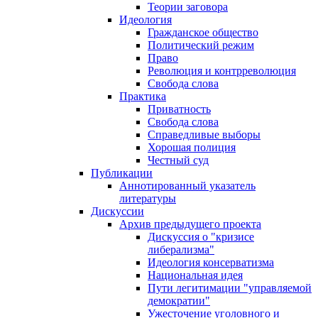
Теории заговора
Идеология
Гражданское общество
Политический режим
Право
Революция и контрреволюция
Свобода слова
Практика
Приватность
Свобода слова
Справедливые выборы
Хорошая полиция
Честный суд
Публикации
Аннотированный указатель
литературы
Дискуссии
Архив предыдущего проекта
Дискуссия о "кризисе
либерализма"
Идеология консерватизма
Национальная идея
Пути легитимации "управляемой
демократии"
Ужесточение уголовного и