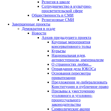
Религия в школе
Сотрудничество в культурно-
просветительской сфере
Общественность и СМИ
Религиозные СМИ
Завершенные проекты
Демократия в осаде
Новости
Архив предыдущего проекта
Крупные мероприятия
консервативного толка
Курьезы
Национальная идея,
антивестернизм, империализм
О странностях любви...
Оправдания дела ЮКОСа
Основания пересмотра
приватизации
Предложения де-либерализовать
Конституцию и публичное право
Призывы к ужесточению
уголовного и уголовно-
процессуального
законодательства
Символические акции