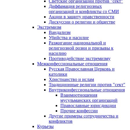
Светские организации против "сект"
Диффамация религиозных
организаций и конфликты со СМИ
Акции в защиту нравственности
Дискуссии о религии и обществе
Экстремизм
Вандализм
Убийства и насилие
Разжигание национальной и
религиозной розни и призывы к
насилию
Противодействие экстремизму
Межконфессиональные отношения
Русская Православная Церковь и
католики
Христианство и ислам
Традиционные религии против "сект"
Внутриконфессиональные отношения
Взаимоотношения
мусульманских организаций
Православные юрисдикции
Прочие конфессии
Другие примеры сотрудничества и
конфликтов
Курьезы