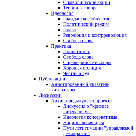
Символические акции
Теории заговора
Идеология
Гражданское общество
Политический режим
Право
Революция и контрреволюция
Свобода слова
Практика
Приватность
Свобода слова
Справедливые выборы
Хорошая полиция
Честный суд
Публикации
Аннотированный указатель
литературы
Дискуссии
Архив предыдущего проекта
Дискуссия о "кризисе
либерализма"
Идеология консерватизма
Национальная идея
Пути легитимации "управляемой
демократии"