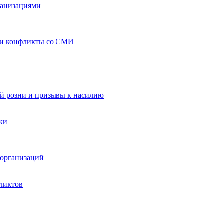
ганизациями
 и конфликты со СМИ
й розни и призывы к насилию
ки
организаций
ликтов