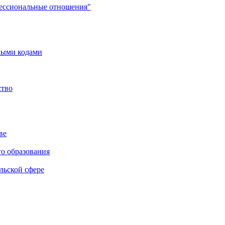
фессиональные отношения"
мыми кодами
ство
ве
го образования
льской сфере