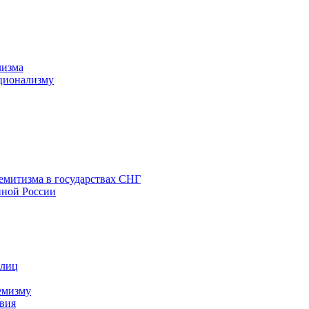
лизма
ционализму
емитизма в государствах СНГ
нной России
 лиц
емизму
вия