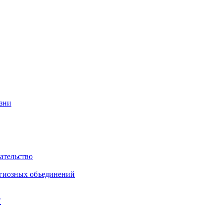
изни
ательство
игиозных объединений
"