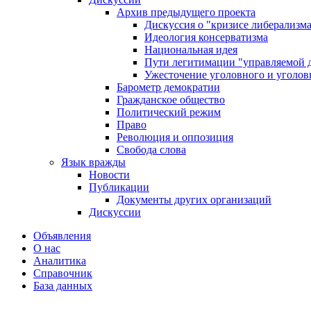
Архив предыдущего проекта
Дискуссия о "кризисе либерализм
Идеология консерватизма
Национальная идея
Пути легитимации "управляемой 
Ужесточение уголовного и уголов
Барометр демократии
Гражданское общество
Политический режим
Право
Революция и оппозиция
Свобода слова
Язык вражды
Новости
Публикации
Документы других организаций
Дискуссии
Объявления
О нас
Аналитика
Справочник
База данных