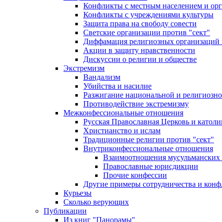
Конфликты с местным населением и ор
Конфликты с учреждениями культуры
Защита права на свободу совести
Светские организации против "сект"
Диффамация религиозных организаций
Акции в защиту нравственности
Дискуссии о религии и обществе
Экстремизм
Вандализм
Убийства и насилие
Разжигание национальной и религиозно
Противодействие экстремизму
Межконфессиональные отношения
Русская Православная Церковь и католи
Христианство и ислам
Традиционные религии против "сект"
Внутриконфессиональные отношения
Взаимоотношения мусульманских 
Православные юрисдикции
Прочие конфессии
Другие примеры сотрудничества и конф
Курьезы
Сколько верующих
Публикации
Из книг "Панорамы"