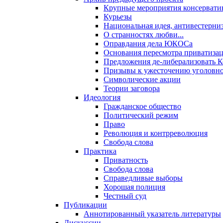
Крупные мероприятия консервати
Курьезы
Национальная идея, антивестерни
О странностях любви...
Оправдания дела ЮКОСа
Основания пересмотра приватиза
Предложения де-либерализовать 
Призывы к ужесточению уголовног
Символические акции
Теории заговора
Идеология
Гражданское общество
Политический режим
Право
Революция и контрреволюция
Свобода слова
Практика
Приватность
Свобода слова
Справедливые выборы
Хорошая полиция
Честный суд
Публикации
Аннотированный указатель литературы
Дискуссии