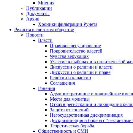
Мнения
Публикации
Документы
Архив
Хроники фильтрации Рунета
Религия в светском обществе
Новости
Власти
Правовое регулирование
Покровительство властей
Чувства верующих
Участие в выборах и в политической ж
Дискуссии о религии и власти
Дискуссии о религии и праве
Религии и карантин
Соглашения
Гонения
Административное и полицейское вмеш
Места для молитвы
Отказ в регистрации и ликвидация рел
Защита от гонений
Негосударственная дискриминация
Дискриминация и борьба с "сектантами
Теоретическая борьба
Общественность и СМИ