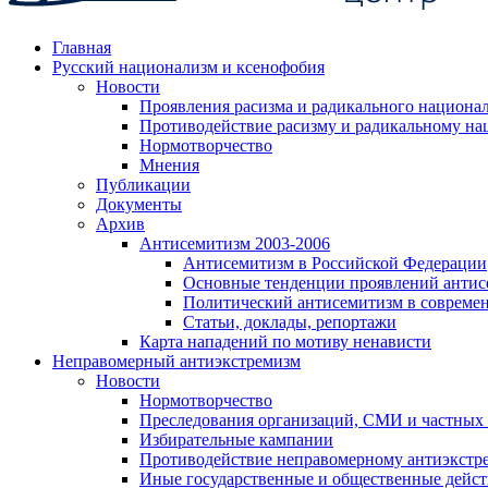
Главная
Русский национализм и ксенофобия
Новости
Проявления расизма и радикального национа
Противодействие расизму и радикальному на
Нормотворчество
Мнения
Публикации
Документы
Архив
Антисемитизм 2003-2006
Антисемитизм в Российской Федерации
Основные тенденции проявлений антис
Политический антисемитизм в совреме
Статьи, доклады, репортажи
Карта нападений по мотиву ненависти
Неправомерный антиэкстремизм
Новости
Нормотворчество
Преследования организаций, СМИ и частных
Избирательные кампании
Противодействие неправомерному антиэкстр
Иные государственные и общественные дейст