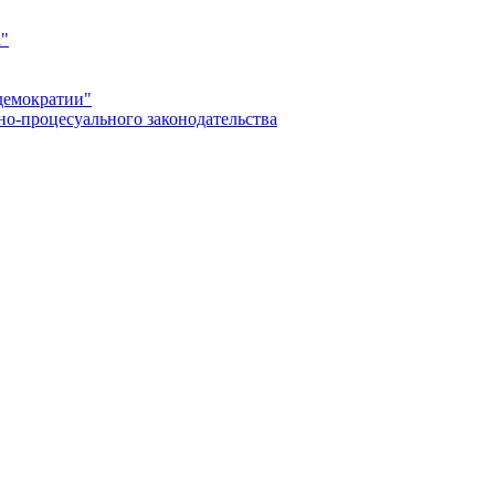
а"
демократии"
но-процесуального законодательства