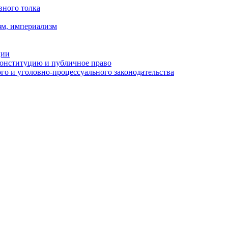
вного толка
зм, империализм
ции
Конституцию и публичное право
о и уголовно-процессуального законодательства