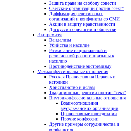
Защита права на свободу совести
Светские организации против "сект"
Диффамация религиозных
организаций и конфликты со СМИ
Акции в защиту нравственности
Дискуссии о религии и обществе
Экстремизм
Вандализм
Убийства и насилие
Разжигание национальной и
религиозной розни и призывы к
насилию
Противодействие экстремизму
Межконфессиональные отношения
Русская Православная Церковь и
католики
Христианство и ислам
Традиционные религии против "сект"
Внутриконфессиональные отношения
Взаимоотношения
мусульманских организаций
Православные юрисдикции
Прочие конфессии
Другие примеры сотрудничества и
конфликтов