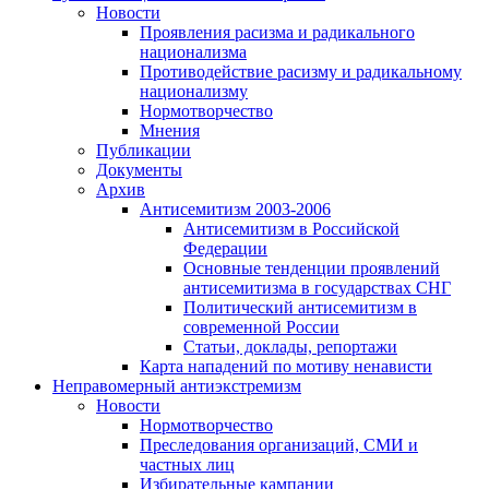
Новости
Проявления расизма и радикального
национализма
Противодействие расизму и радикальному
национализму
Нормотворчество
Мнения
Публикации
Документы
Архив
Антисемитизм 2003-2006
Антисемитизм в Российской
Федерации
Основные тенденции проявлений
антисемитизма в государствах СНГ
Политический антисемитизм в
современной России
Статьи, доклады, репортажи
Карта нападений по мотиву ненависти
Неправомерный антиэкстремизм
Новости
Нормотворчество
Преследования организаций, СМИ и
частных лиц
Избирательные кампании