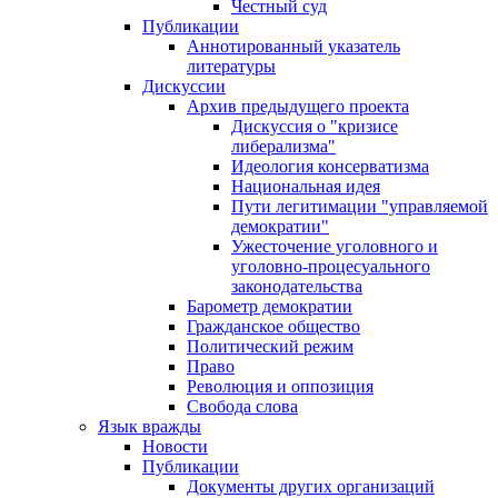
Честный суд
Публикации
Аннотированный указатель
литературы
Дискуссии
Архив предыдущего проекта
Дискуссия о "кризисе
либерализма"
Идеология консерватизма
Национальная идея
Пути легитимации "управляемой
демократии"
Ужесточение уголовного и
уголовно-процесуального
законодательства
Барометр демократии
Гражданское общество
Политический режим
Право
Революция и оппозиция
Свобода слова
Язык вражды
Новости
Публикации
Документы других организаций