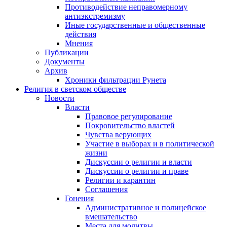
Противодействие неправомерному
антиэкстремизму
Иные государственные и общественные
действия
Мнения
Публикации
Документы
Архив
Хроники фильтрации Рунета
Религия в светском обществе
Новости
Власти
Правовое регулирование
Покровительство властей
Чувства верующих
Участие в выборах и в политической
жизни
Дискуссии о религии и власти
Дискуссии о религии и праве
Религии и карантин
Соглашения
Гонения
Административное и полицейское
вмешательство
Места для молитвы