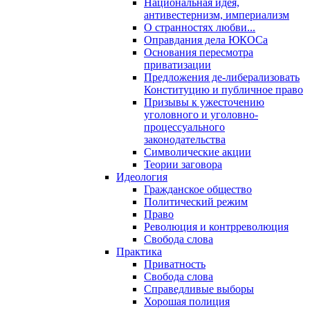
Национальная идея,
антивестернизм, империализм
О странностях любви...
Оправдания дела ЮКОСа
Основания пересмотра
приватизации
Предложения де-либерализовать
Конституцию и публичное право
Призывы к ужесточению
уголовного и уголовно-
процессуального
законодательства
Символические акции
Теории заговора
Идеология
Гражданское общество
Политический режим
Право
Революция и контрреволюция
Свобода слова
Практика
Приватность
Свобода слова
Справедливые выборы
Хорошая полиция