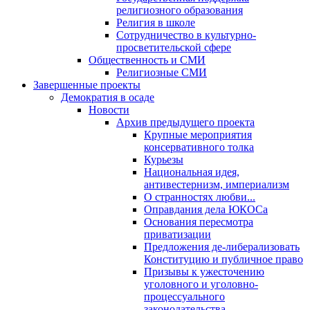
религиозного образования
Религия в школе
Сотрудничество в культурно-
просветительской сфере
Общественность и СМИ
Религиозные СМИ
Завершенные проекты
Демократия в осаде
Новости
Архив предыдущего проекта
Крупные мероприятия
консервативного толка
Курьезы
Национальная идея,
антивестернизм, империализм
О странностях любви...
Оправдания дела ЮКОСа
Основания пересмотра
приватизации
Предложения де-либерализовать
Конституцию и публичное право
Призывы к ужесточению
уголовного и уголовно-
процессуального
законодательства