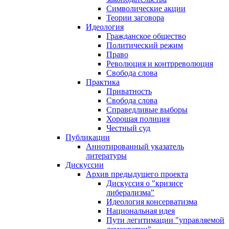
Символические акции
Теории заговора
Идеология
Гражданское общество
Политический режим
Право
Революция и контрреволюция
Свобода слова
Практика
Приватность
Свобода слова
Справедливые выборы
Хорошая полиция
Честный суд
Публикации
Аннотированный указатель
литературы
Дискуссии
Архив предыдущего проекта
Дискуссия о "кризисе
либерализма"
Идеология консерватизма
Национальная идея
Пути легитимации "управляемой