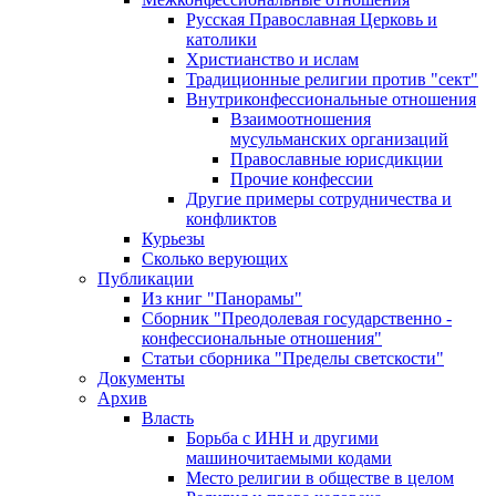
Русская Православная Церковь и
католики
Христианство и ислам
Традиционные религии против "сект"
Внутриконфессиональные отношения
Взаимоотношения
мусульманских организаций
Православные юрисдикции
Прочие конфессии
Другие примеры сотрудничества и
конфликтов
Курьезы
Сколько верующих
Публикации
Из книг "Панорамы"
Сборник "Преодолевая государственно -
конфессиональные отношения"
Статьи сборника "Пределы светскости"
Документы
Архив
Власть
Борьба с ИНН и другими
машиночитаемыми кодами
Место религии в обществе в целом