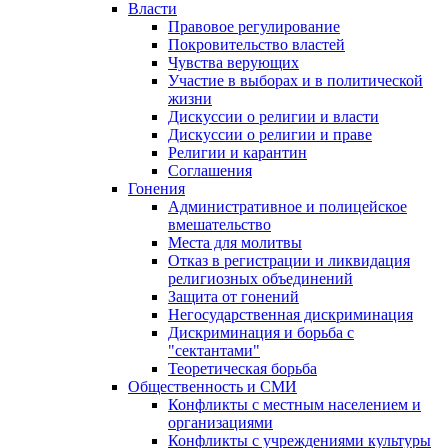
Власти
Правовое регулирование
Покровительство властей
Чувства верующих
Участие в выборах и в политической
жизни
Дискуссии о религии и власти
Дискуссии о религии и праве
Религии и карантин
Соглашения
Гонения
Административное и полицейское
вмешательство
Места для молитвы
Отказ в регистрации и ликвидация
религиозных объединений
Защита от гонений
Негосударственная дискриминация
Дискриминация и борьба с
"сектантами"
Теоретическая борьба
Общественность и СМИ
Конфликты с местным населением и
организациями
Конфликты с учреждениями культуры