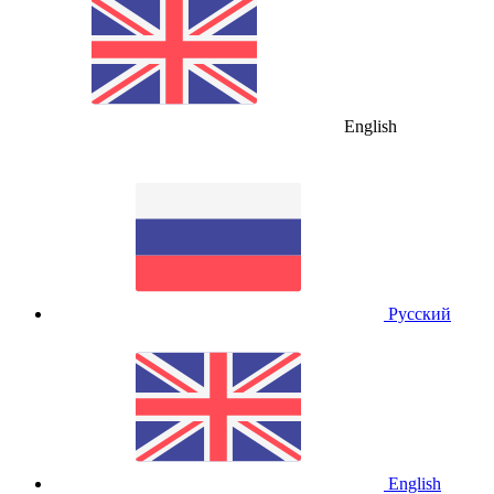
English
Русский
English