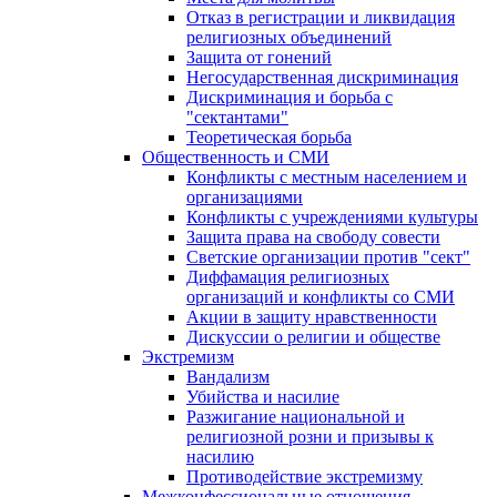
Отказ в регистрации и ликвидация
религиозных объединений
Защита от гонений
Негосударственная дискриминация
Дискриминация и борьба с
"сектантами"
Теоретическая борьба
Общественность и СМИ
Конфликты с местным населением и
организациями
Конфликты с учреждениями культуры
Защита права на свободу совести
Светские организации против "сект"
Диффамация религиозных
организаций и конфликты со СМИ
Акции в защиту нравственности
Дискуссии о религии и обществе
Экстремизм
Вандализм
Убийства и насилие
Разжигание национальной и
религиозной розни и призывы к
насилию
Противодействие экстремизму
Межконфессиональные отношения