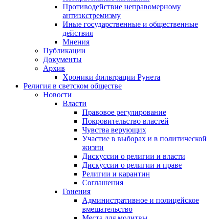
Противодействие неправомерному
антиэкстремизму
Иные государственные и общественные
действия
Мнения
Публикации
Документы
Архив
Хроники фильтрации Рунета
Религия в светском обществе
Новости
Власти
Правовое регулирование
Покровительство властей
Чувства верующих
Участие в выборах и в политической
жизни
Дискуссии о религии и власти
Дискуссии о религии и праве
Религии и карантин
Соглашения
Гонения
Административное и полицейское
вмешательство
Места для молитвы