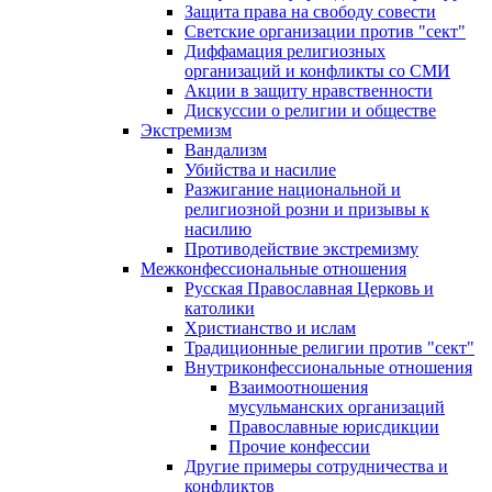
Защита права на свободу совести
Светские организации против "сект"
Диффамация религиозных
организаций и конфликты со СМИ
Акции в защиту нравственности
Дискуссии о религии и обществе
Экстремизм
Вандализм
Убийства и насилие
Разжигание национальной и
религиозной розни и призывы к
насилию
Противодействие экстремизму
Межконфессиональные отношения
Русская Православная Церковь и
католики
Христианство и ислам
Традиционные религии против "сект"
Внутриконфессиональные отношения
Взаимоотношения
мусульманских организаций
Православные юрисдикции
Прочие конфессии
Другие примеры сотрудничества и
конфликтов