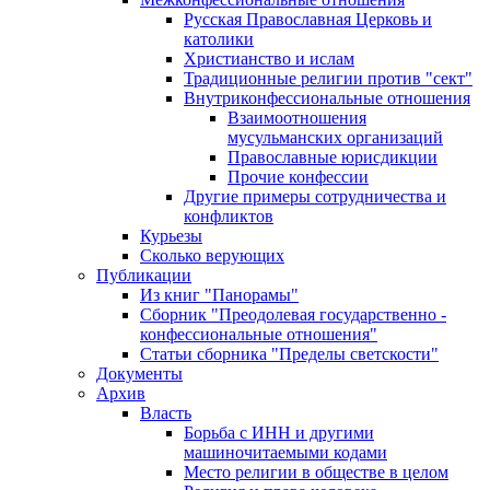
Русская Православная Церковь и
католики
Христианство и ислам
Традиционные религии против "сект"
Внутриконфессиональные отношения
Взаимоотношения
мусульманских организаций
Православные юрисдикции
Прочие конфессии
Другие примеры сотрудничества и
конфликтов
Курьезы
Сколько верующих
Публикации
Из книг "Панорамы"
Сборник "Преодолевая государственно -
конфессиональные отношения"
Статьи сборника "Пределы светскости"
Документы
Архив
Власть
Борьба с ИНН и другими
машиночитаемыми кодами
Место религии в обществе в целом