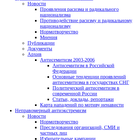
Новости
Проявления расизма и радикального
национализма
Противодействие расизму и радикальному
национализму
Нормотворчество
Мнения
Публикации
Документы
Архив
Антисемитизм 2003-2006
Антисемитизм в Российской
Федерации
Основные тенденции проявлений
антисемитизма в государствах СНГ
Политический антисемитизм в
современной России
Статьи, доклады, репортажи
Карта нападений по мотиву ненависти
Неправомерный антиэкстремизм
Новости
Нормотворчество
Преследования организаций, СМИ и
частных лиц
Избирательные кампании