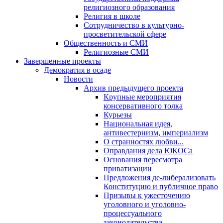
религиозного образования
Религия в школе
Сотрудничество в культурно-
просветительской сфере
Общественность и СМИ
Религиозные СМИ
Завершенные проекты
Демократия в осаде
Новости
Архив предыдущего проекта
Крупные мероприятия
консервативного толка
Курьезы
Национальная идея,
антивестернизм, империализм
О странностях любви...
Оправдания дела ЮКОСа
Основания пересмотра
приватизации
Предложения де-либерализовать
Конституцию и публичное право
Призывы к ужесточению
уголовного и уголовно-
процессуального
законодательства