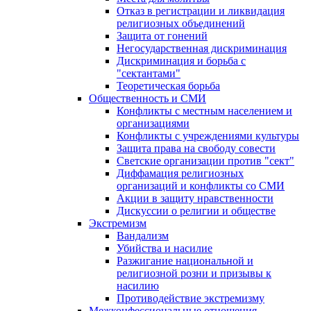
Отказ в регистрации и ликвидация
религиозных объединений
Защита от гонений
Негосударственная дискриминация
Дискриминация и борьба с
"сектантами"
Теоретическая борьба
Общественность и СМИ
Конфликты с местным населением и
организациями
Конфликты с учреждениями культуры
Защита права на свободу совести
Светские организации против "сект"
Диффамация религиозных
организаций и конфликты со СМИ
Акции в защиту нравственности
Дискуссии о религии и обществе
Экстремизм
Вандализм
Убийства и насилие
Разжигание национальной и
религиозной розни и призывы к
насилию
Противодействие экстремизму
Межконфессиональные отношения