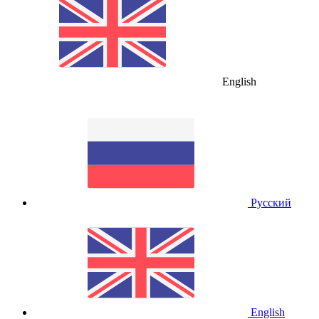
English
Русский
English