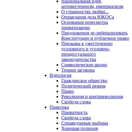
Национальная идея,
антивестернизм, империализм
О странностях любви...
Оправдания дела ЮКОСа
Основания пересмотра
приватизации
Предложения де-либерализовать
Конституцию и публичное право
Призывы к ужесточению
уголовного и уголовно-
процессуального
законодательства
Символические акции
Теории заговора
Идеология
Гражданское общество
Политический режим
Право
Революция и контрреволюция
Свобода слова
Практика
Приватность
Свобода слова
Справедливые выборы
Хорошая полиция