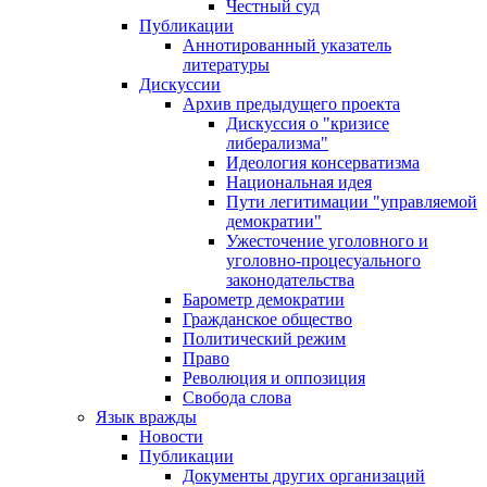
Честный суд
Публикации
Аннотированный указатель
литературы
Дискуссии
Архив предыдущего проекта
Дискуссия о "кризисе
либерализма"
Идеология консерватизма
Национальная идея
Пути легитимации "управляемой
демократии"
Ужесточение уголовного и
уголовно-процесуального
законодательства
Барометр демократии
Гражданское общество
Политический режим
Право
Революция и оппозиция
Свобода слова
Язык вражды
Новости
Публикации
Документы других организаций