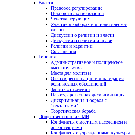
Власти
Правовое регулирование
Покровительство властей
Чувства верующих
Участие в выборах и в политической
жизни
Дискуссии о религии и власти
Дискуссии о религии и праве
Религии и карантин
Соглашения
Гонения
Административное и полицейское
вмешательство
Места для молитвы
Отказ в регистрации и ликвидация
религиозных объединений
Защита от гонений
Негосударственная дискриминация
Дискриминация и борьба с
"сектантами"
Теоретическая борьба
Общественность и СМИ
Конфликты с местным населением и
организациями
Конфликты с учреждениями культуры