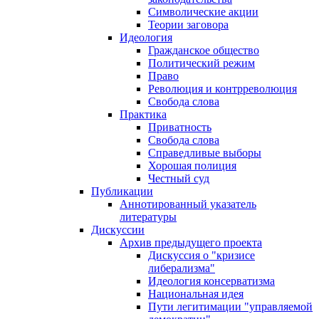
Символические акции
Теории заговора
Идеология
Гражданское общество
Политический режим
Право
Революция и контрреволюция
Свобода слова
Практика
Приватность
Свобода слова
Справедливые выборы
Хорошая полиция
Честный суд
Публикации
Аннотированный указатель
литературы
Дискуссии
Архив предыдущего проекта
Дискуссия о "кризисе
либерализма"
Идеология консерватизма
Национальная идея
Пути легитимации "управляемой