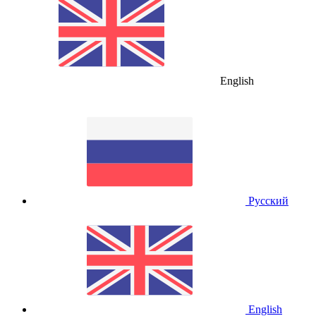
English
Русский
English