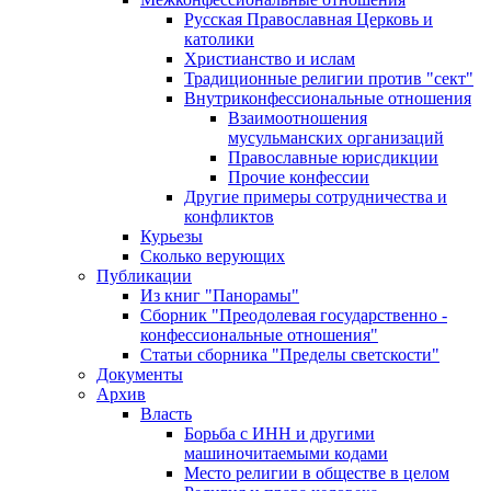
Русская Православная Церковь и
католики
Христианство и ислам
Традиционные религии против "сект"
Внутриконфессиональные отношения
Взаимоотношения
мусульманских организаций
Православные юрисдикции
Прочие конфессии
Другие примеры сотрудничества и
конфликтов
Курьезы
Сколько верующих
Публикации
Из книг "Панорамы"
Сборник "Преодолевая государственно -
конфессиональные отношения"
Статьи сборника "Пределы светскости"
Документы
Архив
Власть
Борьба с ИНН и другими
машиночитаемыми кодами
Место религии в обществе в целом