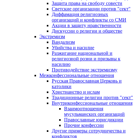
Защита права на свободу совести
Светские организации против "сект"
Диффамация религиозных
организаций и конфликты со СМИ
Акции в защиту нравственности
Дискуссии о религии и обществе
Экстремизм
Вандализм
Убийства и насилие
Разжигание национальной и
религиозной розни и призывы к
насилию
Противодействие экстремизму
Межконфессиональные отношения
Русская Православная Церковь и
католики
Христианство и ислам
Традиционные религии против "сект"
Внутриконфессиональные отношения
Взаимоотношения
мусульманских организаций
Православные юрисдикции
Прочие конфессии
Другие примеры сотрудничества и
конфликтов