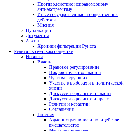
Противодействие неправомерному
антиэкстремизму
Иные государственные и общественные
действия
Мнения
Публикации
Документы
Архив
Хроники фильтрации Рунета
Религия в светском обществе
Новости
Власти
Правовое регулирование
Покровительство властей
Чувства верующих
Участие в выборах и в политической
жизни
Дискуссии о религии и власти
Дискуссии о религии и праве
Религии и карантин
Соглашения
Гонения
Административное и полицейское
вмешательство
Места для молитвы