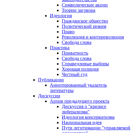
Символические акции
Теории заговора
Идеология
Гражданское общество
Политический режим
Право
Революция и контрреволюция
Свобода слова
Практика
Приватность
Свобода слова
Справедливые выборы
Хорошая полиция
Честный суд
Публикации
Аннотированный указатель
литературы
Дискуссии
Архив предыдущего проекта
Дискуссия о "кризисе
либерализма"
Идеология консерватизма
Национальная идея
Пути легитимации "управляемой