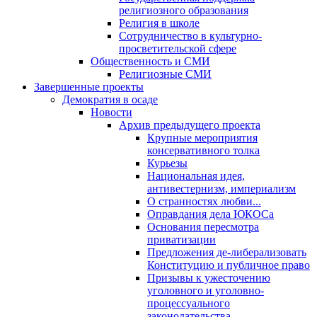
религиозного образования
Религия в школе
Сотрудничество в культурно-
просветительской сфере
Общественность и СМИ
Религиозные СМИ
Завершенные проекты
Демократия в осаде
Новости
Архив предыдущего проекта
Крупные мероприятия
консервативного толка
Курьезы
Национальная идея,
антивестернизм, империализм
О странностях любви...
Оправдания дела ЮКОСа
Основания пересмотра
приватизации
Предложения де-либерализовать
Конституцию и публичное право
Призывы к ужесточению
уголовного и уголовно-
процессуального
законодательства