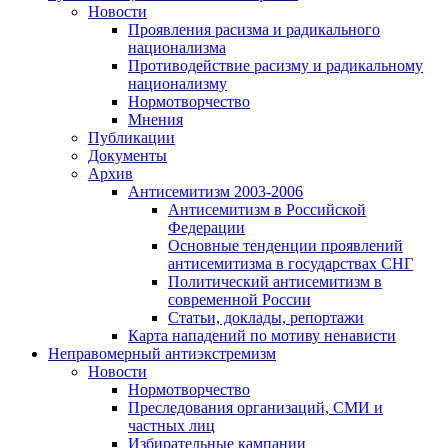
Новости
Проявления расизма и радикального
национализма
Противодействие расизму и радикальному
национализму
Нормотворчество
Мнения
Публикации
Документы
Архив
Антисемитизм 2003-2006
Антисемитизм в Российской
Федерации
Основные тенденции проявлений
антисемитизма в государствах СНГ
Политический антисемитизм в
современной России
Статьи, доклады, репортажи
Карта нападений по мотиву ненависти
Неправомерный антиэкстремизм
Новости
Нормотворчество
Преследования организаций, СМИ и
частных лиц
Избирательные кампании