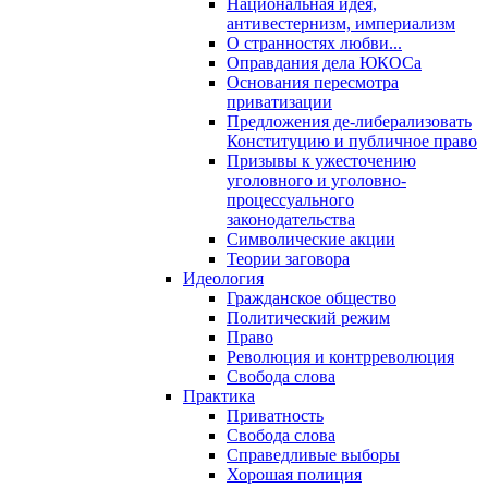
Национальная идея,
антивестернизм, империализм
О странностях любви...
Оправдания дела ЮКОСа
Основания пересмотра
приватизации
Предложения де-либерализовать
Конституцию и публичное право
Призывы к ужесточению
уголовного и уголовно-
процессуального
законодательства
Символические акции
Теории заговора
Идеология
Гражданское общество
Политический режим
Право
Революция и контрреволюция
Свобода слова
Практика
Приватность
Свобода слова
Справедливые выборы
Хорошая полиция