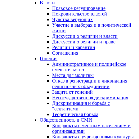
Власти
Правовое регулирование
Покровительство властей
Чувства верующих
Участие в выборах и в политической
жизни
Дискуссии о религии и власти
Дискуссии о религии и праве
Религии и карантин
Соглашения
Гонения
Административное и полицейское
вмешательство
Места для молитвы
Отказ в регистрации и ликвидация
религиозных объединений
Защита от гонений
Негосударственная дискриминация
Дискриминация и борьба с
"сектантами"
Теоретическая борьба
Общественность и СМИ
Конфликты с местным населением и
организациями
Конфликты с учреждениями культуры