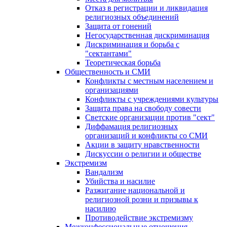
Отказ в регистрации и ликвидация
религиозных объединений
Защита от гонений
Негосударственная дискриминация
Дискриминация и борьба с
"сектантами"
Теоретическая борьба
Общественность и СМИ
Конфликты с местным населением и
организациями
Конфликты с учреждениями культуры
Защита права на свободу совести
Светские организации против "сект"
Диффамация религиозных
организаций и конфликты со СМИ
Акции в защиту нравственности
Дискуссии о религии и обществе
Экстремизм
Вандализм
Убийства и насилие
Разжигание национальной и
религиозной розни и призывы к
насилию
Противодействие экстремизму
Межконфессиональные отношения