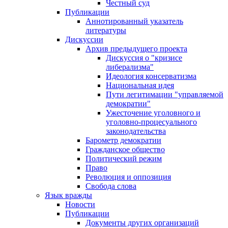
Честный суд
Публикации
Аннотированный указатель
литературы
Дискуссии
Архив предыдущего проекта
Дискуссия о "кризисе
либерализма"
Идеология консерватизма
Национальная идея
Пути легитимации "управляемой
демократии"
Ужесточение уголовного и
уголовно-процесуального
законодательства
Барометр демократии
Гражданское общество
Политический режим
Право
Революция и оппозиция
Свобода слова
Язык вражды
Новости
Публикации
Документы других организаций