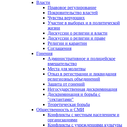
Власти
Правовое регулирование
Покровительство властей
Чувства верующих
Участие в выборах и в политической
жизни
Дискуссии о религии и власти
Дискуссии о религии и праве
Религии и карантин
Соглашения
Гонения
Административное и полицейское
вмешательство
Места для молитвы
Отказ в регистрации и ликвидация
религиозных объединений
Защита от гонений
Негосударственная дискриминация
Дискриминация и борьба с
"сектантами"
Теоретическая борьба
Общественность и СМИ
Конфликты с местным населением и
организациями
Конфликты с учреждениями культуры