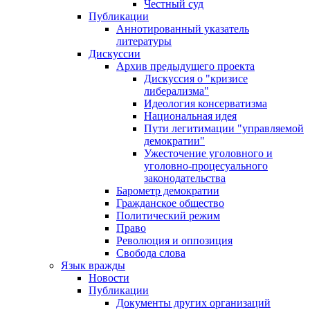
Честный суд
Публикации
Аннотированный указатель
литературы
Дискуссии
Архив предыдущего проекта
Дискуссия о "кризисе
либерализма"
Идеология консерватизма
Национальная идея
Пути легитимации "управляемой
демократии"
Ужесточение уголовного и
уголовно-процесуального
законодательства
Барометр демократии
Гражданское общество
Политический режим
Право
Революция и оппозиция
Свобода слова
Язык вражды
Новости
Публикации
Документы других организаций