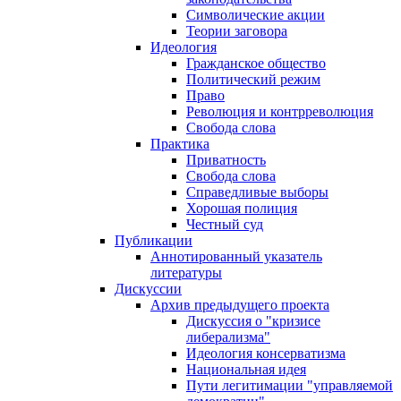
Символические акции
Теории заговора
Идеология
Гражданское общество
Политический режим
Право
Революция и контрреволюция
Свобода слова
Практика
Приватность
Свобода слова
Справедливые выборы
Хорошая полиция
Честный суд
Публикации
Аннотированный указатель
литературы
Дискуссии
Архив предыдущего проекта
Дискуссия о "кризисе
либерализма"
Идеология консерватизма
Национальная идея
Пути легитимации "управляемой