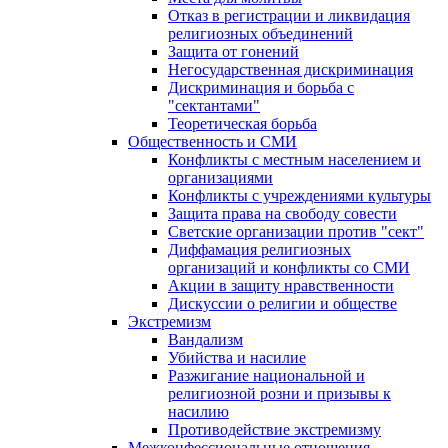
Отказ в регистрации и ликвидация
религиозных объединений
Защита от гонений
Негосударственная дискриминация
Дискриминация и борьба с
"сектантами"
Теоретическая борьба
Общественность и СМИ
Конфликты с местным населением и
организациями
Конфликты с учреждениями культуры
Защита права на свободу совести
Светские организации против "сект"
Диффамация религиозных
организаций и конфликты со СМИ
Акции в защиту нравственности
Дискуссии о религии и обществе
Экстремизм
Вандализм
Убийства и насилие
Разжигание национальной и
религиозной розни и призывы к
насилию
Противодействие экстремизму
Межконфессиональные отношения