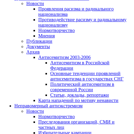
Новости
Проявления расизма и радикального
национализма
Противодействие расизму и радикальному
национализму
Нормотворчество
Мнения
Публикации
Документы
Архив
Антисемитизм 2003-2006
Антисемитизм в Российской
Федерации
Основные тенденции проявлений
антисемитизма в государствах СНГ
Политический антисемитизм в
современной России
Статьи, доклады, репортажи
Карта нападений по мотиву ненависти
Неправомерный антиэкстремизм
Новости
Нормотворчество
Преследования организаций, СМИ и
частных лиц
Избирательные кампании