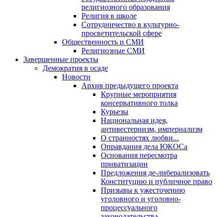
религиозного образования
Религия в школе
Сотрудничество в культурно-
просветительской сфере
Общественность и СМИ
Религиозные СМИ
Завершенные проекты
Демократия в осаде
Новости
Архив предыдущего проекта
Крупные мероприятия
консервативного толка
Курьезы
Национальная идея,
антивестернизм, империализм
О странностях любви...
Оправдания дела ЮКОСа
Основания пересмотра
приватизации
Предложения де-либерализовать
Конституцию и публичное право
Призывы к ужесточению
уголовного и уголовно-
процессуального
законодательства