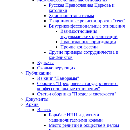
Русская Православная Церковь и
католики
Христианство и ислам
Традиционные религии против "сект"
Внутриконфессиональные отношения
Взаимоотношения
мусульманских организаций
Православные юрисдикции
Прочие конфессии
Другие примеры сотрудничества и
конфликтов
Курьезы
Сколько верующих
Публикации
Из книг "Панорамы"
Сборник "Преодолевая государственно -
конфессиональные отношения"
Статьи сборника "Пределы светскости"
Документы
Архив
Власть
Борьба с ИНН и другими
машиночитаемыми кодами
Место религии в обществе в целом