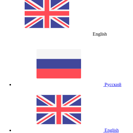
English
Русский
English