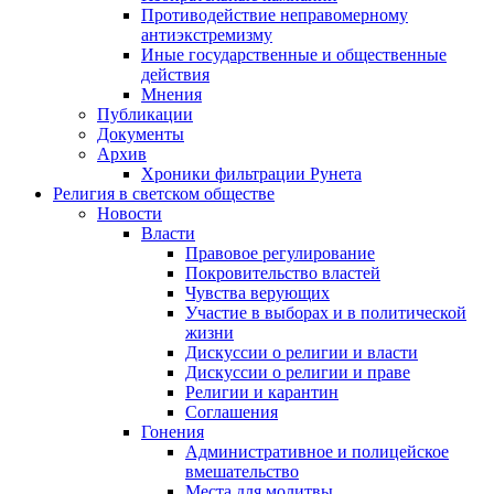
Противодействие неправомерному
антиэкстремизму
Иные государственные и общественные
действия
Мнения
Публикации
Документы
Архив
Хроники фильтрации Рунета
Религия в светском обществе
Новости
Власти
Правовое регулирование
Покровительство властей
Чувства верующих
Участие в выборах и в политической
жизни
Дискуссии о религии и власти
Дискуссии о религии и праве
Религии и карантин
Соглашения
Гонения
Административное и полицейское
вмешательство
Места для молитвы