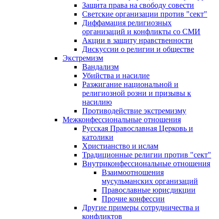
Защита права на свободу совести
Светские организации против "сект"
Диффамация религиозных
организаций и конфликты со СМИ
Акции в защиту нравственности
Дискуссии о религии и обществе
Экстремизм
Вандализм
Убийства и насилие
Разжигание национальной и
религиозной розни и призывы к
насилию
Противодействие экстремизму
Межконфессиональные отношения
Русская Православная Церковь и
католики
Христианство и ислам
Традиционные религии против "сект"
Внутриконфессиональные отношения
Взаимоотношения
мусульманских организаций
Православные юрисдикции
Прочие конфессии
Другие примеры сотрудничества и
конфликтов