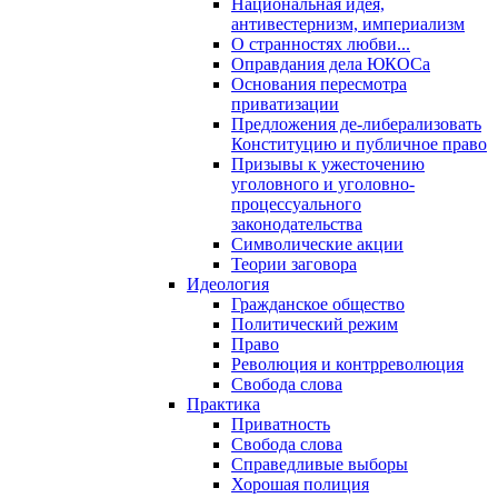
Национальная идея,
антивестернизм, империализм
О странностях любви...
Оправдания дела ЮКОСа
Основания пересмотра
приватизации
Предложения де-либерализовать
Конституцию и публичное право
Призывы к ужесточению
уголовного и уголовно-
процессуального
законодательства
Символические акции
Теории заговора
Идеология
Гражданское общество
Политический режим
Право
Революция и контрреволюция
Свобода слова
Практика
Приватность
Свобода слова
Справедливые выборы
Хорошая полиция